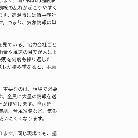
します。雨が降れば掘削面
動線の乱れが起こりやすく
ます。高温時には熱中症対
す。つまり、気象情報は単
。
を見ている、協力会社ごと
雨量や風速の目安が人によ
説明を何度も繰り返した
ズレが積み重なると、手戻
。重要なのは、現場で必要
す。全員に大量の情報を送
トがぼやけます。降雨確
凍結、台風進路など、気象
使いにくくなります。
ります。同じ現場でも、掘