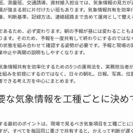
班、測量班、交通誘導、資材搬入担当では、気象情報の見方が
風が強まる前に片付けたい班もあります。気象情報共有を効率
番、判断基準、記録方法、連絡経路まで含めて運用として整え
であるため、必ず変わります。朝の予報が昼には変わることも
ります。そのため、予報を一度共有して終わりにするのではな
の状態を組み合わせて確認する姿勢が必要です。予報と現場の
業中止や再開の説明もしやすくなります。
気象情報共有を効率化するための5つの運用法を、実務担当者
仕組みを前提にするのではなく、日々の朝礼、日報、写真、位
善できる考え方を中心にまとめます。
必要な気象情報を工種ごとに決め
する最初のポイントは、現場で見るべき気象項目を工種ごとに
すが、すべてを毎回同じ重さで共有すると、かえって判断が遅