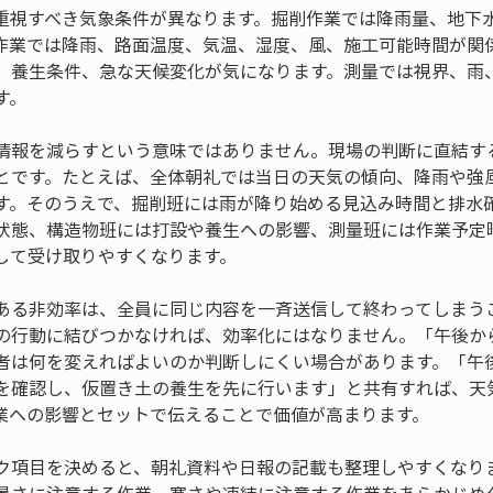
重視すべき気象条件が異なります。掘削作業では降雨量、地下
作業では降雨、路面温度、気温、湿度、風、施工可能時間が関
、養生条件、急な天候変化が気になります。測量では視界、雨
す。
情報を減らすという意味ではありません。現場の判断に直結す
とです。たとえば、全体朝礼では当日の天気の傾向、降雨や強
す。そのうえで、掘削班には雨が降り始める見込み時間と排水
状態、構造物班には打設や養生への影響、測量班には作業予定
して受け取りやすくなります。
ある非効率は、全員に同じ内容を一斉送信して終わってしまう
の行動に結びつかなければ、効率化にはなりません。「午後か
者は何を変えればよいのか判断しにくい場合があります。「午
を確認し、仮置き土の養生を先に行います」と共有すれば、天
業への影響とセットで伝えることで価値が高まります。
ク項目を決めると、朝礼資料や日報の記載も整理しやすくなり