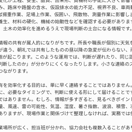
変化が工程、安全、品質、出来形、資機材の手配に大きく影響
み、路床や路盤の含水、仮設排水の能力不足、視界不良、車両
ば揚重作業、足場上作業、仮囲い、飛散物、測量作業に影響し
養生、材料の硬化、機械の始動性などを確認する必要がありま
、土木の効率化を進めるうえで現場判断の土台になる情報です
情報の共有が属人的になりがちです。所長や職長が個別に天気
が違う、朝礼では共有したものの昼以降の急変が伝わらない、
態が起こります。このような運用では、判断が遅れたり、同じ
判断したのか」が分かりにくくなったりします。小さな連絡の
つながります。
有を効率化する目的は、単に早く連絡することではありません
に、必要なタイミングで、判断に使える形にして届けることで
ではありません。むしろ、情報が多すぎると、見るべきポイン
量、風速、雷の可能性、気温、湿度、暑さ指数、波浪、積雪、
ありますが、現場作業と関係づけて整理しなければ、実務では
業場所が広く、担当班が分かれ、協力会社も複数入ることがあ