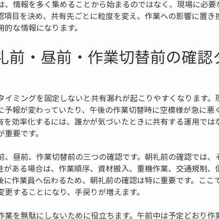
は、情報を多く集めることから始まるのではなく、現場に必要
認項目を決め、共有先ごとに粒度を変え、作業への影響に置き
用的な情報になります。
朝礼前・昼前・作業切替前の確認
タイミングを固定しないと共有漏れが起こりやすくなります。
に予報が変わっていたり、午後の作業切替時に空模様が急に悪
有を効率化するには、誰かが気づいたときに共有する運用では
が重要です。
前、昼前、作業切替前の三つの確認です。朝礼前の確認では、
性がある場合は、作業順序、資材搬入、重機作業、交通規制、
後に作業員へ伝わるため、朝礼前の確認は特に重要です。ここ
変更することになり、手戻りが増えます。
作業を無駄にしないために役立ちます。午前中は予定どおり作