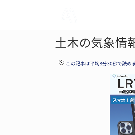
LRTK
Pho
土木の気象情
この記事は平均8分30秒で読め