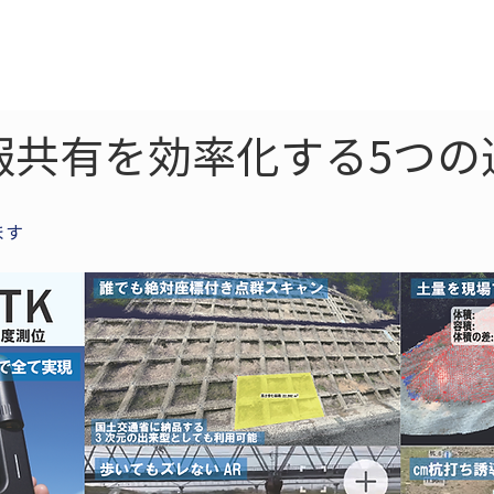
ne
LiDAR
ドローン
360
ソーラー
報共有を効率化する5つの
ます