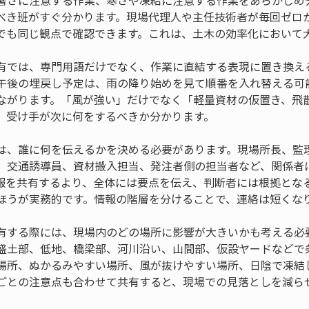
暑さに注意する作業、寒さや凍結に注意する作業をあらかじめ
べき班がすぐ分かります。現場代理人や主任技術者が毎回ゼロ
でも同じ観点で確認できます。これは、土木の効率化において
有では、専門用語だけでなく、作業に直結する表現に置き換え
午後の埋戻し予定は、雨の降り始めを見て順番を入れ替える可
ながります。「風が強い」だけでなく「軽量資材の仮置き、飛
、受け手が次に何をするべきか分かります。
は、誰に何を伝えるかを決める必要があります。現場所長、監
、交通誘導員、資材搬入担当、発注者側の担当者など、関係者
報を共有するより、全体には要点を伝え、判断者には根拠とな
ほうが実務的です。情報の階層を分けることで、連絡は短くな
有する際には、現場内のどの場所に影響が大きいかも考える必
盛土部、低地、橋梁部、河川沿い、山間部、仮設ヤードなどで
場所、ぬかるみやすい場所、風が抜けやすい場所、日陰で凍結
ごとの注意点も合わせて共有すると、現場での見落としを減ら