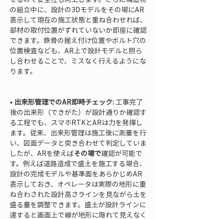
の組立中に、設計の3Dモデルをその場にAR
表示して現在の施工状態と重ね合わせれば、
部材の取付位置がずれていないか即座に確認
できます。鉄骨の据え付け位置やボルト穴の
位置検査なども、AR上で設計モデルと照ら
し合わせることで、ミスなく行えるようにな
ります。

• 
出来形管理でのAR即時チェック:
 工事完了
後の出来形（できがた）が設計通りか確認す
る工程でも、スマホRTKとARは力を発揮し
ます。従来、出来形管理は施工後に測量を行
い、図面データと突き合わせて判定していま
したが、ARを使えば
その場で
確認が可能で
す。例えば道路造成で盛土を施工する場合、
設計の完成モデルや基準面をあらかじめAR
表示しておき、オペレータは実際の地形に重
ね合わされた設計高さラインを見ながら土を
盛る量を調整できます。盛土が設計ラインに
達すると画面上で線が地形に隠れて見えなく