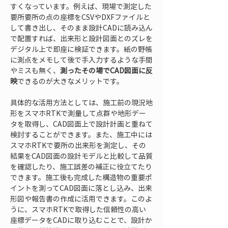
すくなっています。例えば、現場で測定した
要所要所の点の座標をCSVやDXFファイルと
して書き出し、そのまま設計CADに読み込ん
で配置すれば、出来形と設計図面とのズレを
デジタル上で即座に検証できます。紙の野帳
に測点をメモして後で手入力するような手間
やミスも無く、
測ったその場でCAD図面に反
映
できるのが大きなメリットです。
具体的な活用方法としては、施工前の現況地
形をスマホRTKで測量して点群や地形デー
タを取得し、CAD図面上で設計計画と重ねて
検討することができます。また、施工中には
スマホRTKで要所の出来形を測定し、その
結果をCAD図面の設計モデルと比較して品質
を確認したり、施工誤差の補正に役立てたり
できます。施工後も完成した構造物の重要ポ
イントを測ってCAD図面に落とし込み、出来
形図や報告書の作成に活用できます。このよ
うに、スマホRTKで取得した信頼性の高い
座標データをCADに取り込むことで、設計か