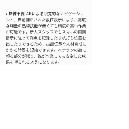
• 
熟練不要:
 ARによる視覚的なナビゲーショ
ンと、自動補正された数値表示により、高度
な測量の熟練技能が無くても精度の高い作業
が可能です。新人スタッフでもスマホの画面
指示に従って測点を記録したり杭打ち位置を
出したりできるため、技能伝承や人材育成に
かかる時間を短縮できます。ベテランの勘に
頼る部分が減り、誰が作業しても安定した成
果を得られるようになります。
LRTKで実現する簡易
測量と高精度AR表示
以上のように、スマホRTKとAR技術は測
量・施工の現場にもたらすメリットが非常に
大きいことがわかりました。とはいえ、「実
際にそんな最先端の測量を現場に導入するの
は大変では？」と思われる方もいるかもしれ
ません。そこで登場したのが、レフィクシア