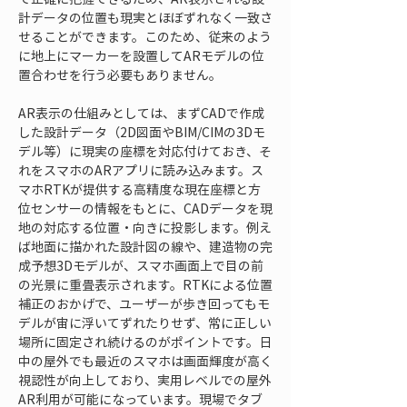
計データの位置も現実とほぼずれなく一致さ
せることができます。このため、従来のよう
に地上にマーカーを設置してARモデルの位
置合わせを行う必要もありません。
AR表示の仕組みとしては、まずCADで作成
した設計データ（2D図面やBIM/CIMの3Dモ
デル等）に現実の座標を対応付けておき、そ
れをスマホのARアプリに読み込みます。ス
マホRTKが提供する高精度な現在座標と方
位センサーの情報をもとに、CADデータを現
地の対応する位置・向きに投影します。例え
ば地面に描かれた設計図の線や、建造物の完
成予想3Dモデルが、スマホ画面上で目の前
の光景に重畳表示されます。RTKによる位置
補正のおかげで、ユーザーが歩き回ってもモ
デルが宙に浮いてずれたりせず、常に正しい
場所に固定され続けるのがポイントです。日
中の屋外でも最近のスマホは画面輝度が高く
視認性が向上しており、実用レベルでの屋外
AR利用が可能になっています。現場でタブ