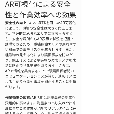
AR可視化による安全
性と作業効率への効果
安全性の向上:
 スマホRTKを用いたAR可視化
によって、現場の安全性は大きく向上しま
す。物理的に危険なエリアに立ち入らずと
も、安全な場所からAR表示で状況を把握・
誘導できるため、重機稼働エリアや崩れやす
い斜面での事故リスクを減らせます。また、
埋設物の見える化により誤損事故を防いだ
り、施工ミスによる構造物の欠陥リスクを未
然に防止できる効果もあります。さらに、
ARで情報を共有することで現場関係者間の
コミュニケーションロスが減り、連絡ミスに
よる手戻り作業や事故を抑止することにも繋
がります。
作業効率の改善:
 AR活用は現場業務の効率も
飛躍的に高めます。測量点の出し入れや出来
形検査などの作業が現場でリアルタイムに完
結するため、従来のように測って持ち帰り事