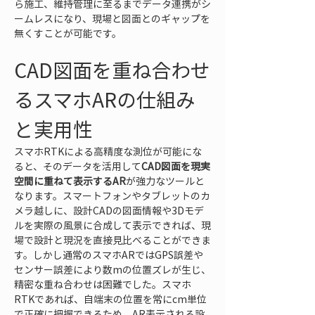
ら施工、維持管理に至るまでデータ連携がシ
ームレスになり、現場と図面とのギャップを
無くすことが可能です。
CAD図面を重ね合わせ
るスマホARの仕組み
と実用性
スマホRTKによる高精度な測位が可能にな
ると、そのデータを活用して
CAD図面を現実
空間に重ねて表示するAR
が強力なツールと
なります。スマートフォンやタブレットのカ
メラ越しに、設計CADの図面情報や3Dモデ
ルを実際の風景に合成して表示できれば、現
場で設計と現況を直接見比べることができま
す。しかし通常のスマホARではGPS誤差や
センサー誤差により数mの位置ズレが生じ、
精密な重ね合わせは困難でした。スマホ
RTKであれば、自端末の位置を常にcm単位
で正確に把握できるため、AR表示される設