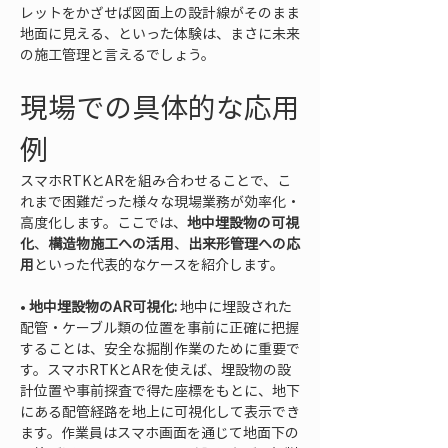
レットをかざせば図面上の設計線がそのまま
地面に見える、といった体験は、まさに未来
の施工管理と言えるでしょう。
現場での具体的な応用
例
スマホRTKとARを組み合わせることで、こ
れまで困難だった様々な現場業務が効率化・
高度化します。ここでは、
地中埋設物の可視
化
、
構造物施工への活用
、
出来形管理への応
用
といった代表的なケースを紹介します。
• 
地中埋設物のAR可視化:
 地中に埋設された
配管・ケーブル類の位置を事前に正確に把握
することは、安全な掘削作業のために重要で
す。スマホRTKとARを使えば、埋設物の設
計位置や事前探査で得た座標をもとに、地下
にある配管経路を地上に可視化して表示でき
ます。作業員はスマホ画面を通じて地面下の