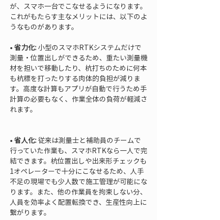
が、スマホ一台でこなせるようになります。
これがもたらす主なメリットには、以下のよ
うなものがあります。
• 
省力化:
 小型のスマホRTKシステムだけで
測量・位置出しができるため、重たい測量機
材を担いで移動したり、杭打ちのために何本
も杭標を打ったりする肉体的負担が減りま
す。高度な計算もアプリが自動で行うため手
計算の必要もなく、作業全体の負荷が軽減さ
れます。

• 
省人化:
 従来は測量士と補助員のチームで
行っていた作業も、スマホRTKなら一人で完
結できます。杭位置出しや出来形チェックも
1オペレーターで十分にこなせるため、人手
不足の現場でも少人数で施工管理が可能にな
ります。また、他の作業員を拘束しない分、
人員を効率よく配置転換でき、生産性向上に
繋がります。
