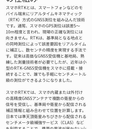
スマホRTKとは、スマートフォンなどのモ
バイル端末にリアルタイムキネマティック
（RTK）方式のGNSS測位を組み込んだ技術
です。通常、スマホのGPS測位は誤差5～
10m程度と言われ、現場の正確な測位には
向きません。RTKは、基準局となる地点と
の同時測位によって誤差要因をリアルタイム
に補正し、数センチの精度を実現する手法で
す。従来は高価なGNSS受信機と基地局、熟
練した測量技術者が必要でしたが、近年は小
型のRTK-GNSS受信機をスマホに搭載・接
続することで、誰でも手軽にセンチメートル
級の測位ができるようになりました。
スマホRTKでは、スマホ内蔵または外付け
の高精度GNSSアンテナで複数の衛星からの
信号を受信し、基準局や衛星から配信される
補正情報と組み合わせて位置を計算します。
日本では準天頂衛星みちびきから配信される
センチメータ級補強サービス（CLAS）など
を利用することで、携帯の電波が届かない山