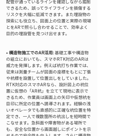
配管が通っているラインを確認しながら掘削
できるため、誤ってライフラインを損傷する
リスクを大幅に低減できます。また埋設物の
探索にも役立ち、図面上の位置と実際の現場
とをARで照らし合わせることで、効率よく
目的の埋設管を見つけ出せます。

• 
構造物施工でのAR活用:
 基礎工事や構造物
の組立においても、スマホRTK対応のARは
威力を発揮します。例えば杭打ち作業では、
従来は測量チームが図面の座標をもとに丁張
や杭標を設置して位置出しをしていました。
RTK対応のスマホARなら、設計図上の杭位
置に仮想の「AR杭」を立てて現地に表示で
きるため、作業員は画面上の矢印や仮想杭を
目印に所定の位置へ誘導されます。経験の浅
いオペレータでも直感的に正確な杭位置を特
定でき、一人で複数箇所の杭出しを短時間で
こなせます。急斜面や障害物がある場所で
も、安全な位置から画面越しにポイントを示
せるので安全性も向上します。さらに構造物