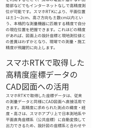
間部などでもインターネットなしで高精度測
位が可能です。スマホRTKにより、平面位置
は±1～2cm、高さ方向も±数cm以内とい
う、本格的な測量機器に匹敵する精度で自分
の現在位置を把握できます。これほどの精度
があれば、図面上の設計座標と現地測位値と
の差異はわずかとなり、現場での測量・施工
精度が飛躍的に向上します。
スマホRTKで取得した
高精度座標データの
CAD図面への活用
スマホRTKで取得した座標データは、従来
の測量データと同様にCAD図面へ直接活用で
きます。高精度に求められた測点の緯度・経
度・高さは、スマホアプリ上で日本測地系や
平面直角座標系（公共座標）に自動変換して
出力できるため、設計図の座標系と合わせや