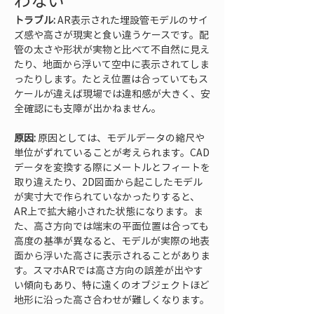
わない
トラブル:
 AR表示された埋設管モデルのサイ
ズ感や高さが現実と食い違うケースです。配
管の太さや形状が実物と比べて不自然に見え
たり、地面から浮いて空中に表示されてしま
ったりします。たとえ位置は合っていてもス
ケールが違えば現場では違和感が大きく、安
全確認にも支障が出かねません。
原因:
 原因としては、モデルデータの縮尺や
単位がずれていることが考えられます。CAD
データを変換する際にメートルとフィートを
取り違えたり、2D図面から起こしたモデル
が実寸大で作られていなかったりすると、
AR上で拡大縮小された状態になります。ま
た、高さ方向では端末の平面位置は合っても
高度の基準が異なると、モデルが実際の地表
面から浮いた高さに表示されることがありま
す。スマホARでは高さ方向の誤差が出やす
い傾向もあり、特に遠くのオブジェクトほど
地形に沿った高さ合わせが難しくなります。