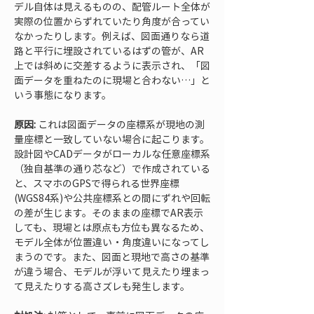
デル自体は見えるものの、配管ルート全体が
実際の位置からずれていたり角度が合ってい
なかったりします。例えば、図面通りなら道
路と平行に埋設されているはずの管が、AR
上では斜めに交差するように表示され、「図
面データを重ねたのに現場と合わない…」と
いう事態になります。
原因:
 これは図面データの座標系が現地の測
量座標と一致していない場合に起こります。
設計図やCADデータがローカルな任意座標系
（独自基準の通り芯など）で作成されている
と、スマホのGPSで得られる世界座標
(WGS84系)や公共座標系との間にずれや回転
の差が生じます。そのままの座標でAR表示
しても、現場とは原点も方位も異なるため、
モデル全体が位置違い・角度違いになってし
まうのです。また、図面と現地で高さの基準
が違う場合、モデルが浮いて見えたり埋まっ
て見えたりする高さズレも発生します。