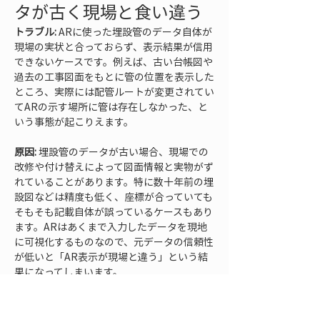
タが古く現場と食い違う
トラブル:
 ARに使った埋設管のデータ自体が
現場の実状と合っておらず、表示結果が信用
できないケースです。例えば、古い台帳図や
過去の工事図面をもとに管の位置を表示した
ところ、実際には配管ルートが変更されてい
てARの示す場所に管は存在しなかった、と
いう事態が起こりえます。
原因:
 埋設管のデータが古い場合、現場での
改修や付け替えによって図面情報と実物がず
れていることがあります。特に数十年前の埋
設図などは精度も低く、座標が合っていても
そもそも記載自体が誤っているケースもあり
ます。ARはあくまで入力したデータを現地
に可視化するものなので、元データの信頼性
が低いと「AR表示が現場と違う」という結
果になってしまいます。
対処法:
 ARに用いるデータは常に最新で正確
なものを使うことが基本です。不明な場合