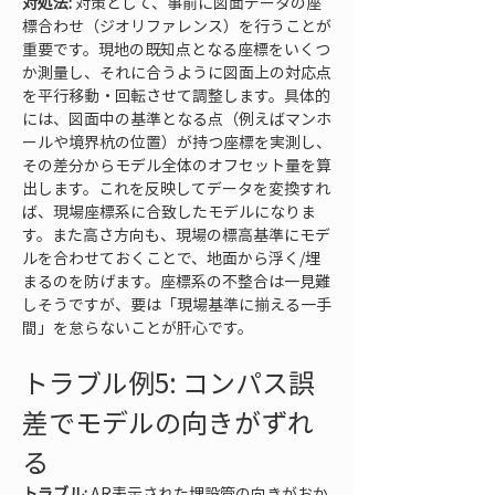
対処法:
 対策として、事前に図面データの座
標合わせ（ジオリファレンス）を行うことが
重要です。現地の既知点となる座標をいくつ
か測量し、それに合うように図面上の対応点
を平行移動・回転させて調整します。具体的
には、図面中の基準となる点（例えばマンホ
ールや境界杭の位置）が持つ座標を実測し、
その差分からモデル全体のオフセット量を算
出します。これを反映してデータを変換すれ
ば、現場座標系に合致したモデルになりま
す。また高さ方向も、現場の標高基準にモデ
ルを合わせておくことで、地面から浮く/埋
まるのを防げます。座標系の不整合は一見難
しそうですが、要は「現場基準に揃える一手
間」を怠らないことが肝心です。
トラブル例5: コンパス誤
差でモデルの向きがずれ
る
トラブル:
 AR表示された埋設管の向きがおか