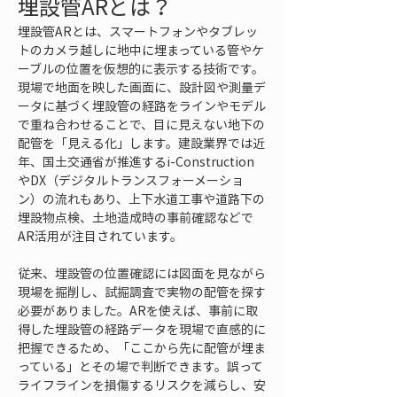
埋設管ARとは？
埋設管ARとは、スマートフォンやタブレッ
トのカメラ越しに地中に埋まっている管やケ
ーブルの位置を仮想的に表示する技術です。
現場で地面を映した画面に、設計図や測量デ
ータに基づく埋設管の経路をラインやモデル
で重ね合わせることで、目に見えない地下の
配管を「見える化」します。建設業界では近
年、国土交通省が推進するi-Construction
やDX（デジタルトランスフォーメーショ
ン）の流れもあり、上下水道工事や道路下の
埋設物点検、土地造成時の事前確認などで
AR活用が注目されています。
従来、埋設管の位置確認には図面を見ながら
現場を掘削し、試掘調査で実物の配管を探す
必要がありました。ARを使えば、事前に取
得した埋設管の経路データを現場で直感的に
把握できるため、「ここから先に配管が埋ま
っている」とその場で判断できます。誤って
ライフラインを損傷するリスクを減らし、安