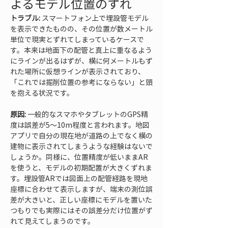
よるモデル位置のずれ
トラブル:
 スマートフォン上で埋設管モデル
を表示できたものの、その位置が数メートル
単位で現実とずれてしまっているケースで
す。本来は地面下の配管と真上に重なるよう
にラインが出るはずが、横に何メートルもず
れた場所に仮想ラインが表示されており、
「これでは掘削位置の参考にならない」と頭
を抱える状況です。
原因:
 一般的なスマホやタブレットのGPS精
度は誤差が5～10m程度と言われます。地図
アプリで自分の現在地が道路の上でなく横の
建物に表示されてしまうような経験はないで
しょうか。同様に、位置精度が低いままAR
を使うと、モデルの初期配置が大きくずれま
す。埋設管ARでは図面上の配管経路を現地
座標に合わせて表示しますが、端末の測位誤
差が大きいと、正しい座標にモデルを置いた
つもりでも実際にはその誤差分だけ位置がず
れて見えてしまうのです。