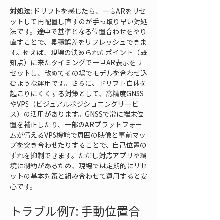
対処法:
 ドリフトを感じたら、一度ARをリセ
ットして再配置し直すのが手っ取り早い対処
法です。途中で基準となる位置合わせをやり
直すことで、累積誤差をリフレッシュできま
す。例えば、現場の決められたポイント（既
知点）に来たタイミングで一旦AR表示をリ
セットし、改めてその場でモデルを合わせ込
むような運用です。さらに、ドリフト自体を
起こりにくくする対策として、高精度GNSS
やVPS（ビジュアルポジショニングサービ
ス）の活用があります。GNSSで常に端末位
置を補正したり、一部のARプラットフォー
ムが備えるVPS機能で周囲の映像と事前マッ
プを突き合わせたりすることで、自己位置の
ずれを抑制できます。ただし対応アプリや環
境に制約があるため、現場では定期的にリセ
ットの基本対策と組み合わせて運用すると安
心です。
トラブル例7: 手動位置合