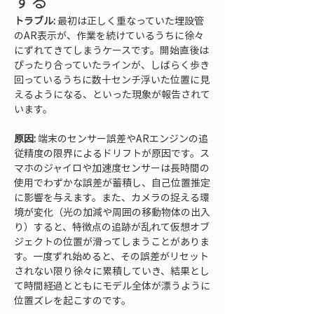
する
トラブル:
 最初は正しく重なっていた埋設管
のAR表示が、作業を続けているうちに徐々
にずれてきてしまうケースです。開始直後は
ぴったり合っていたラインが、しばらく歩き
回っているうちに数十センチ浮いた位置に見
えるようになる、といった現象が報告されて
います。
原因:
 端末のセンサー誤差やARエンジンの追
従精度の限界によるドリフトが原因です。ス
マホのジャイロや加速度センサーは長時間の
使用でわずかな誤差が蓄積し、自己位置推定
に影響を与えます。また、カメラの捉える環
境が変化（光の加減や周囲の移動物体の出入
り）すると、特徴点の追跡が乱れて仮想オブ
ジェクトの位置が滑ってしまうことがありま
す。一度ずれ始めると、その誤差がリセット
されない限り徐々に累積していき、結果とし
て時間経過とともにモデル全体が漂うように
位置ズレを起こすのです。