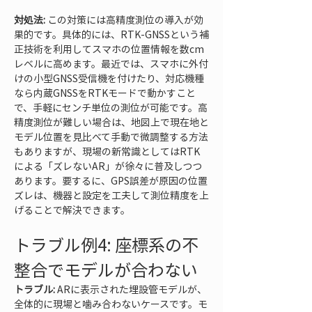
対処法:
 この対策には高精度測位の導入が効
果的です。具体的には、RTK-GNSSという補
正技術を利用してスマホの位置情報を数cm
レベルに高めます。最近では、スマホに外付
けの小型GNSS受信機を付けたり、対応機種
なら内蔵GNSSをRTKモードで動かすこと
で、手軽にセンチ単位の測位が可能です。高
精度測位が難しい場合は、地図上で現在地と
モデル位置を見比べて手動で微調整する方法
もありますが、現場の新常識としてはRTK
による「ズレないAR」が徐々に普及しつつ
あります。要するに、GPS誤差が原因の位置
ズレは、機器と設定を工夫して測位精度を上
げることで解決できます。
トラブル例4: 座標系の不
整合でモデルが合わない
トラブル:
 ARに表示された埋設管モデルが、
全体的に現場と噛み合わないケースです。モ