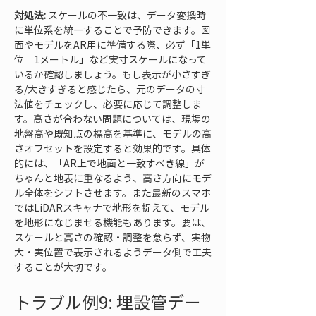
対処法:
 スケールの不一致は、データ変換時
に単位系を統一することで予防できます。図
面やモデルをAR用に準備する際、必ず「1単
位＝1メートル」など実寸スケールになって
いるか確認しましょう。もし表示が小さすぎ
る/大きすぎると感じたら、元のデータの寸
法値をチェックし、必要に応じて調整しま
す。高さが合わない問題については、現場の
地盤高や既知点の標高を基準に、モデルの高
さオフセットを設定すると効果的です。具体
的には、「AR上で地面と一致すべき線」が
ちゃんと地表に重なるよう、高さ方向にモデ
ル全体をシフトさせます。また最新のスマホ
ではLiDARスキャナで地形を捉えて、モデル
を地形になじませる機能もあります。要は、
スケールと高さの確認・調整を怠らず、実物
大・実位置で表示されるようデータ側で工夫
することが大切です。
トラブル例9: 埋設管デー