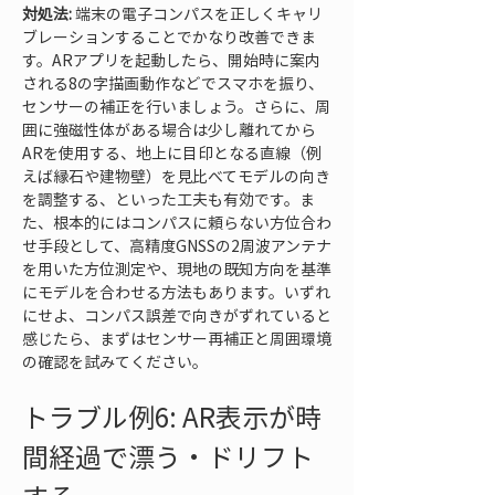
対処法:
 端末の電子コンパスを正しくキャリ
ブレーションすることでかなり改善できま
す。ARアプリを起動したら、開始時に案内
される8の字描画動作などでスマホを振り、
センサーの補正を行いましょう。さらに、周
囲に強磁性体がある場合は少し離れてから
ARを使用する、地上に目印となる直線（例
えば縁石や建物壁）を見比べてモデルの向き
を調整する、といった工夫も有効です。ま
た、根本的にはコンパスに頼らない方位合わ
せ手段として、高精度GNSSの2周波アンテナ
を用いた方位測定や、現地の既知方向を基準
にモデルを合わせる方法もあります。いずれ
にせよ、コンパス誤差で向きがずれていると
感じたら、まずはセンサー再補正と周囲環境
の確認を試みてください。
トラブル例6: AR表示が時
間経過で漂う・ドリフト