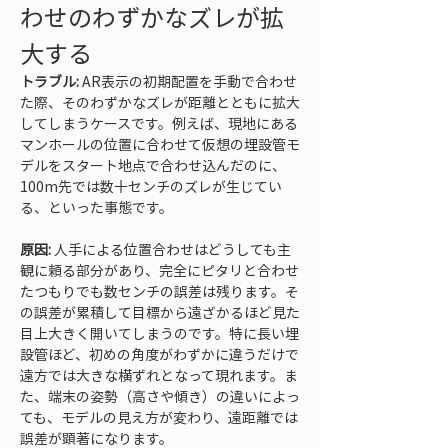
わせのわずかなズレが拡
大する
トラブル:
 AR表示の初期配置を手動で合わせ
た際、そのわずかなズレが距離とともに拡大
してしまうケースです。例えば、現地にある
マンホールの位置に合わせて仮想の埋設管モ
デルをスタート地点で合わせ込んだのに、
100m先では数十センチのズレが生じてい
る、といった事態です。
原因:
 人手による位置合わせはどうしても主
観に頼る部分があり、完全にピタリと合わせ
たつもりでも数センチの誤差は残ります。そ
の誤差が累積して目標から遠ざかるほど見た
目上大きく開いてしまうのです。特に長い埋
設管ほど、初めの角度がわずかに違うだけで
遠方では大きな横ずれとなって現れます。ま
た、端末の姿勢（高さや傾き）の違いによっ
ても、モデルの見え方が変わり、遠距離では
誤差が顕著になります。