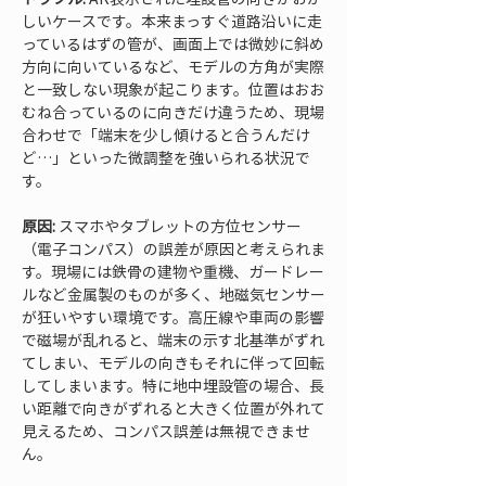
しいケースです。本来まっすぐ道路沿いに走
っているはずの管が、画面上では微妙に斜め
方向に向いているなど、モデルの方角が実際
と一致しない現象が起こります。位置はおお
むね合っているのに向きだけ違うため、現場
合わせで「端末を少し傾けると合うんだけ
ど…」といった微調整を強いられる状況で
す。
原因:
 スマホやタブレットの方位センサー
（電子コンパス）の誤差が原因と考えられま
す。現場には鉄骨の建物や重機、ガードレー
ルなど金属製のものが多く、地磁気センサー
が狂いやすい環境です。高圧線や車両の影響
で磁場が乱れると、端末の示す北基準がずれ
てしまい、モデルの向きもそれに伴って回転
してしまいます。特に地中埋設管の場合、長
い距離で向きがずれると大きく位置が外れて
見えるため、コンパス誤差は無視できませ
ん。