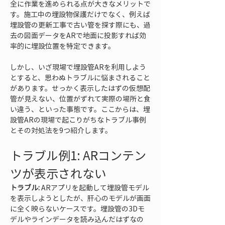
全に作業を進められる点が大きなメリットで
す。施工中の埋設物保護だけでなく、例えば
埋設管の更新工事で古い管を探す際にも、過
去の図面データをARで地面に投影すれば効
率的に埋設位置を特定できます。
しかし、いざ現場で埋設管ARを利用しよう
とすると、思わぬトラブルに悩まされること
があります。せっかく表示したはずの仮想配
管が見えない、位置がずれて実際の場所と食
い違う、といった事態です。ここからは、埋
設管ARの現場で起こりがちなトラブル事例
とその対処法を9つ紹介します。
トラブル例1: ARコンテン
ツが表示されない
トラブル:
 ARアプリを起動して埋設管モデル
を表示しようとしたが、肝心のモデルが画面
に全く映らないケースです。埋設管の3Dモ
デルやラインデータを読み込んだはずなの