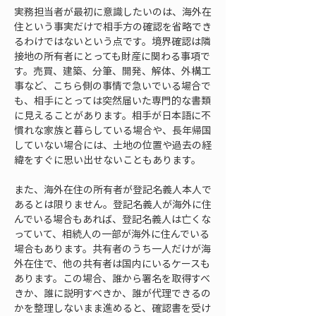
実務担当者が最初に意識したいのは、海外在
住という事実だけで相手方の確認を省略でき
るわけではないという点です。境界確認は隣
接地の所有者にとっても財産に関わる事項で
す。売買、建築、分筆、開発、解体、外構工
事など、こちら側の事情で急いでいる場合で
も、相手にとっては突然届いた専門的な書類
に見えることがあります。相手が日本語に不
慣れな家族と暮らしている場合や、長年帰国
していない場合には、土地の位置や過去の経
緯をすぐに思い出せないこともあります。
また、海外在住の所有者が登記名義人本人で
あるとは限りません。登記名義人が海外に住
んでいる場合もあれば、登記名義人は亡くな
っていて、相続人の一部が海外に住んでいる
場合もあります。共有者のうち一人だけが海
外在住で、他の共有者は国内にいるケースも
あります。この場合、誰から署名を取得すべ
きか、誰に説明すべきか、誰が代理できるの
かを整理しないまま進めると、確認書を受け