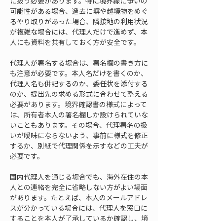
に扱う必要があります。特に境界線に争いの
可能性がある場合、過去に塀や越境物をめぐ
るやり取りがあった場合、隣接地の利用状況
が複雑な場合には、代理人だけで進めず、本
人にも資料を共有しておく方が安全です。
代理人が署名する場合は、署名欄の書き方に
も注意が必要です。本人名だけを書くのか、
代理人名も併記するのか、委任状を添付する
のか、提出先の求める形式に合わせて整える
必要があります。境界確認書の様式によって
は、所有者本人の署名欄しか設けられていな
いこともあります。その場合、代理署名の扱
いが曖昧にならないよう、事前に様式を修正
するか、別紙で代理関係を示すなどの工夫が
必要です。
国内代理人を通じる場合でも、海外在住の本
人との連絡を完全に省略しない方がよい場面
があります。たとえば、本人のメールアドレ
スが分かっている場合には、代理人を窓口に
することを本人が了承しているか確認し、境