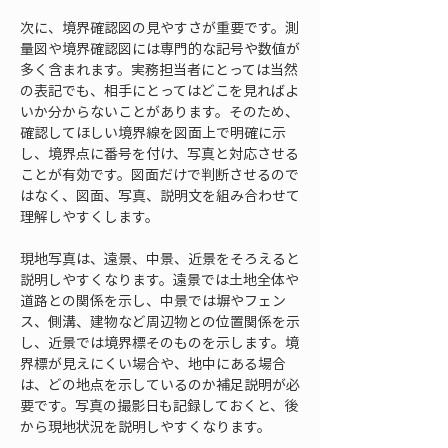
次に、境界確認図の見やすさが重要です。測
量図や境界確認図には専門的な記号や数値が
多く含まれます。実務担当者にとっては当然
の表記でも、相手にとってはどこを見ればよ
いか分からないことがあります。そのため、
確認してほしい境界線を図面上で明確に示
し、境界点に番号を付け、写真と対応させる
ことが有効です。図面だけで判断させるので
はなく、図面、写真、説明文を組み合わせて
理解しやすくします。
現地写真は、遠景、中景、近景をそろえると
説明しやすくなります。遠景では土地全体や
道路との関係を示し、中景では塀やフェン
ス、側溝、建物など周辺物との位置関係を示
し、近景では境界標そのものを示します。境
界標が見えにくい場合や、地中にある場合
は、どの地点を示しているのか補足説明が必
要です。写真の撮影日も記録しておくと、後
から現地状況を説明しやすくなります。