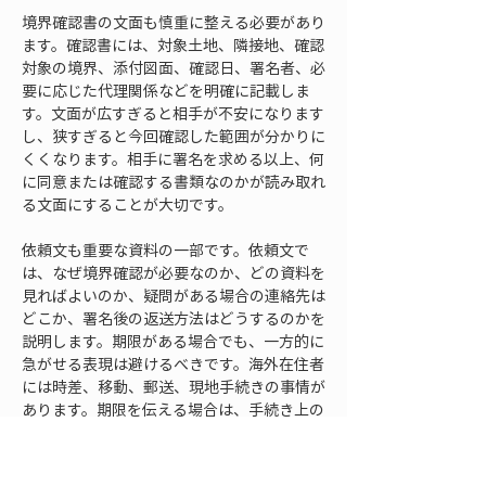
境界確認書の文面も慎重に整える必要があり
ます。確認書には、対象土地、隣接地、確認
対象の境界、添付図面、確認日、署名者、必
要に応じた代理関係などを明確に記載しま
す。文面が広すぎると相手が不安になります
し、狭すぎると今回確認した範囲が分かりに
くくなります。相手に署名を求める以上、何
に同意または確認する書類なのかが読み取れ
る文面にすることが大切です。
依頼文も重要な資料の一部です。依頼文で
は、なぜ境界確認が必要なのか、どの資料を
見ればよいのか、疑問がある場合の連絡先は
どこか、署名後の返送方法はどうするのかを
説明します。期限がある場合でも、一方的に
急がせる表現は避けるべきです。海外在住者
には時差、移動、郵送、現地手続きの事情が
あります。期限を伝える場合は、手続き上の
理由を説明し、可能な範囲で協力をお願いす
る表現にすると受け入れられやすくなりま
す。