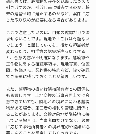
契約書では、越境物の存在を認識したうえで
引き渡すのか、引渡し前に撤去するのか、将
来の建替え時に是正するのかなど、案件に応
じた取り決めが必要になる場合があります。
ここで注意したいのは、口頭の確認だけで済
ませないことです。現地で「これは問題ない
でしょう」と話していても、後から担当者が
変わったり、相手方の認識が違ったりする
と、合意内容が不明確になります。越境物や
工作物に関する確認事項は、現地写真、位置
図、協議メモ、契約書の特約など、後で確認
できる形に残しておくことが望ましいです。
また、越境物の扱いは隣接所有者との関係に
も影響します。土地交換の当事者同士では合
意できていても、隣地との境界に関わる越境
物がある場合、第三者の権利や管理に関係す
ることがあります。交換対象地が隣接地に接
している場合は、当事者間だけでなく、必要
に応じて隣地所有者との境界確認や協議が必
要になることを想定しておくべきです。