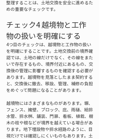
整理することは、土地交換を安全に進めるた
めの重要なチェックです。
チェック4 越境物と工作
物の扱いを明確にする
4つ目のチェックは、越境物と工作物の扱い
を明確にすることです。土地交換前の境界確
認では、土地の線だけでなく、その線をまた
いで存在するもの、境界付近にあるもの、交
換後の管理に影響するものを確認する必要が
あります。越境物を見落としたまま契約する
と、交換後に撤去、移設、管理、補修の負担
をめぐって問題になることがあります。
越境物にはさまざまなものがあります。塀、
フェンス、擁壁、ブロック、庇、雨樋、給排
水管、排水桝、舗装、門扉、看板、植栽、樹
木の枝や根などが境界を越えている場合があ
ります。地下埋設物や排水経路のように、目
視だけでは確認しにくいものもあります。土