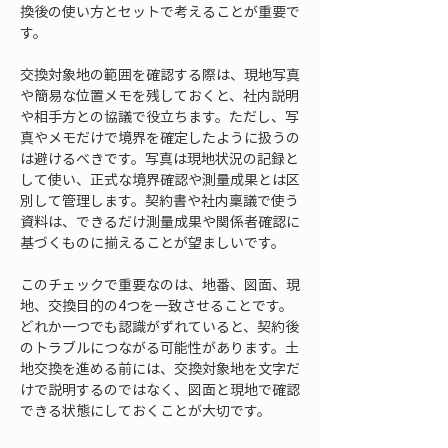
換後の使い方とセットで考えることが重要で
す。
交換対象地の範囲を確認する際は、現地写真
や簡易な位置メモを残しておくと、社内説明
や相手方との協議で役立ちます。ただし、写
真やメモだけで境界を確定したように扱うの
は避けるべきです。写真は現地状況の記録と
して使い、正式な境界確認や測量成果とは区
別して管理します。契約書や社内稟議で使う
資料は、できるだけ測量成果や関係者確認に
基づくものに揃えることが望ましいです。
このチェックで重要なのは、地番、図面、現
地、交換目的の4つを一致させることです。
どれか一つでも認識がずれていると、契約後
のトラブルにつながる可能性があります。土
地交換を進める前には、交換対象地を文字だ
けで説明するのではなく、図面と現地で確認
できる状態にしておくことが大切です。