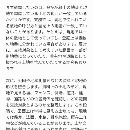
まず確認したいのは、登記記録上の地番と現
地で認識している土地の範囲が一致している
かどうかです。実務では、現地で使われてい
る敷地の呼び方と登記上の地番が一致してい
ないことがあります。たとえば、現地では一
体の敷地として使っていても、登記上は複数
の地番に分かれている場合があります。反対
に、交換対象として考えていた範囲の一部が
別地番になっていたり、共有地や道路として
扱われる土地を含んでいたりする場合もあり
ます。
次に、公図や地積測量図などの資料と現地の
形状を照合します。資料上の土地の形と、現
地で見える塀、フェンス、側溝、道路、建
物、通路などの位置関係を確認し、どの範囲
を交換対象とするのかを整理します。この段
階で、図面上は単純に見える土地でも、現地
では段差、法面、水路、排水施設、既存工作
物などが絡んでいることがあります。土地交
換後の利用に影響しそうな要素は、契約前に