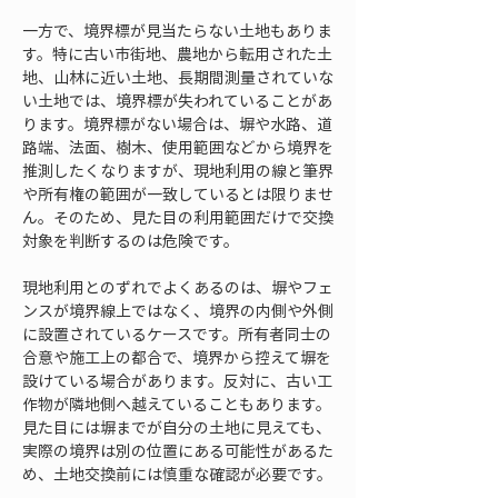
一方で、境界標が見当たらない土地もありま
す。特に古い市街地、農地から転用された土
地、山林に近い土地、長期間測量されていな
い土地では、境界標が失われていることがあ
ります。境界標がない場合は、塀や水路、道
路端、法面、樹木、使用範囲などから境界を
推測したくなりますが、現地利用の線と筆界
や所有権の範囲が一致しているとは限りませ
ん。そのため、見た目の利用範囲だけで交換
対象を判断するのは危険です。
現地利用とのずれでよくあるのは、塀やフェ
ンスが境界線上ではなく、境界の内側や外側
に設置されているケースです。所有者同士の
合意や施工上の都合で、境界から控えて塀を
設けている場合があります。反対に、古い工
作物が隣地側へ越えていることもあります。
見た目には塀までが自分の土地に見えても、
実際の境界は別の位置にある可能性があるた
め、土地交換前には慎重な確認が必要です。