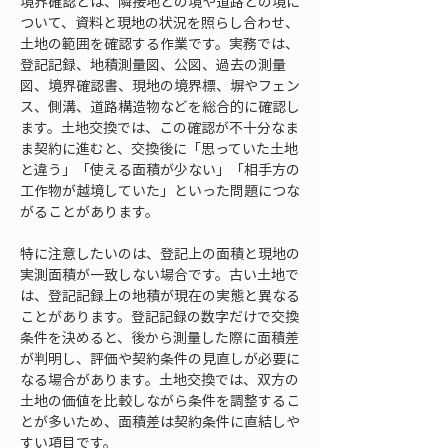
境界確認とは、隣接地との境や道路との境に
ついて、資料と現地の状況を照らし合わせ、
土地の範囲を確認する作業です。実務では、
登記記録、地積測量図、公図、過去の測量
図、境界確認書、現地の境界標、塀やフェン
ス、側溝、道路構造物などを総合的に確認し
ます。土地交換では、この確認が不十分なま
ま契約に進むと、交換後に「思っていた土地
と違う」「使える面積が少ない」「相手方の
工作物が越境していた」といった問題につな
がることがあります。
特に注意したいのは、登記上の面積と現地の
実測面積が一致しない場合です。古い土地で
は、登記記録上の地積が現在の実態と異なる
ことがあります。登記記録の数字だけで交換
条件を決めると、後から測量した際に面積差
が判明し、評価や契約条件の見直しが必要に
なる場合があります。土地交換では、双方の
土地の価値を比較しながら条件を調整するこ
とが多いため、面積差は契約条件に直結しや
すい項目です。