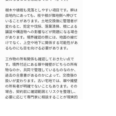
樹木や植栽も見落としやすい項目です。幹は
自地内にあっても、枝や根が隣地側へ伸びて
いることがあります。土地交換後に管理者が
変わると、剪定や伐採、落葉清掃、根による
舗装や構造物への影響などが問題になる場合
があります。境界確認の際には、地面の線だ
けでなく、上空や地下に関係する可能性があ
るものにも目を向ける必要があります。
工作物の所有関係も確認しておきたい点で
す。境界付近にある塀や擁壁がどちらの所有
物なのか、共同で管理しているものなのか、
過去の合意書があるのかによって、交換後の
扱いが変わります。古い宅地では、塀や擁壁
の所有者が明確でないこともあります。その
場合、契約前に確認範囲とリスクを整理し、
必要に応じて専門家に相談することが現実的
です。
土地交換前の境界確認では、越境物や工作物