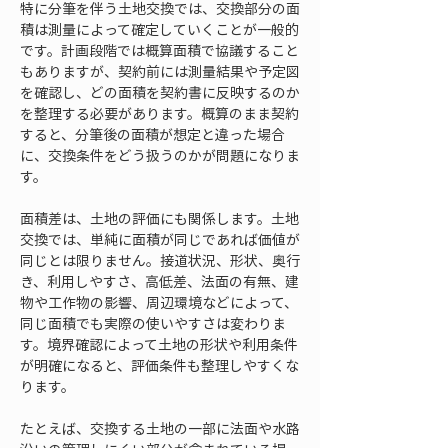
特に分筆を伴う土地交換では、交換部分の面
積は測量によって確定していくことが一般的
です。計画段階では概算面積で協議すること
もありますが、契約前には測量結果や予定図
を確認し、どの面積を契約書に反映するのか
を整理する必要があります。概算のまま契約
すると、分筆後の面積が想定と違った場合
に、交換条件をどう扱うのかが問題になりま
す。
面積差は、土地の評価にも関係します。土地
交換では、単純に面積が同じであれば価値が
同じとは限りません。接道状況、形状、奥行
き、利用しやすさ、高低差、法面の有無、建
物や工作物の影響、周辺環境などによって、
同じ面積でも実際の使いやすさは変わりま
す。境界確認によって土地の形状や利用条件
が明確になると、評価条件も整理しやすくな
ります。
たとえば、交換する土地の一部に法面や水路