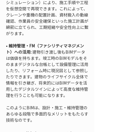
シミュレーション）により、施工手順や工程
を仮想空間で再現できます。これによって、
クレーンや重機の配置計画、資材搬入の動線
確認、作業員の安全確保といった施工計画が
綿密に立てられ、工期短縮や安全性向上に繋
• 
維持管理・FM（ファシリティマネジメン
ト）への活用:
 建物引き渡し後もBIMデータ
は価値を持ちます。竣工時のBIMモデルをそ
のままデジタルな台帳として設備管理に活用
したり、リフォーム時に現況図として参照し
たりできます。建物のライフサイクル全体で
情報を引き継ぎ、将来的にはBIMデータを活
用したデジタルツインによって高度な維持管
理を行うことも可能になります。
このようにBIMは、設計・施工・維持管理の
あらゆる段階で多面的なメリットをもたらす
技術なのです。