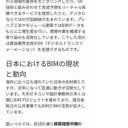
から現場の進捗をモニタリングしたり、VR
技術と組み合わせて完成予想をバーチャル体
験できるサービスを提供したりと、デジタル
ならではの付加価値が生まれています。プレ
ハブ工法やモジュール建築ではBIMデータを
もとに工場生産を行い、現場作業を縮減する
取り組みも活発化しています。こうした流れ
は建設業界全体のDX（デジタルトランスフ
ォーメーション）を加速させるものです。
日本におけるBIMの現状
と動向
海外に比べ立ち遅れていた日本のBIM導入で
すが、近年になって急速に動きが活発化して
います。大手ゼネコンや設計事務所の多くは
既にBIMプロジェクトを進めており、国交省
発注の公共事業でもBIM/CIMの活用が拡大し
ています。
国レベルでは、前述の通り
建築確認申請の