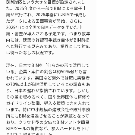
BIM対応
という大きな目標が設定されまし
た。2025年度から一部でBIMによる電子申
請が試行され、2026年春にはBIMで作成し
たデータによる図面審査が開始、さらに
2029年には全国でBIMデータを用いた申
請・審査が導入される予定です。つまり数年
内には、建築の許認可手続き自体がBIM前提
へと移行する見込みであり、業界として対応
は待ったなしの状況です。
現在、日本でBIMを「何らかの形で活用して
いる」企業・案件の割合は約50%弱とも言
われています。英国など海外では既に実務者
の70%以上がBIM活用しているとの調査もあ
り、日本の遅れが指摘されています。しかし
その差を埋めるべく、国や業界団体も研修や
ガイドライン整備、導入支援策に力を入れて
います。特に中小規模の建設会社や設計事務
所にもBIMを浸透させることが課題となって
おり、クラウド型の安価なBIMソフトや簡易
BIMツールの提供など、参入ハードルを下げ
る試みも増えてきました。