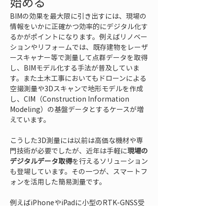
始める
BIMの効果を最大限に引き出すには、現場の
情報をいかに正確かつ効率的にデジタル化す
るかがポイントになります。例えばリノベー
ションやリフォームでは、既存建物をレーザ
ースキャナー等で測量して点群データを取得
し、BIMモデル化する手法が普及していま
す。また土木工事においてもドローンによる
空撮測量や3Dスキャンで地形モデルを作成
し、CIM（Construction Information 
Modeling）の基盤データとするケースが増
えています。
こうした3D測量には以前は高価な機材や専
門技術が必要でしたが、近年は手軽に
現場の
デジタルデータ取得
を行えるソリューション
も登場しています。その一つが、スマートフ
ォンを活用した簡易測量です。
例えばiPhoneやiPadに小型のRTK-GNSS受
信機を取り付けて高精度な測位を行う