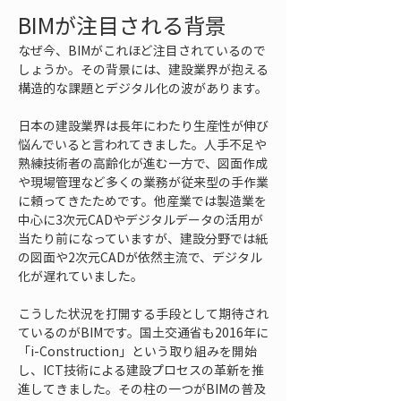
BIMが注目される背景
なぜ今、BIMがこれほど注目されているので
しょうか。その背景には、建設業界が抱える
構造的な課題とデジタル化の波があります。
日本の建設業界は長年にわたり生産性が伸び
悩んでいると言われてきました。人手不足や
熟練技術者の高齢化が進む一方で、図面作成
や現場管理など多くの業務が従来型の手作業
に頼ってきたためです。他産業では製造業を
中心に3次元CADやデジタルデータの活用が
当たり前になっていますが、建設分野では紙
の図面や2次元CADが依然主流で、デジタル
化が遅れていました。
こうした状況を打開する手段として期待され
ているのがBIMです。国土交通省も2016年に
「i-Construction」という取り組みを開始
し、ICT技術による建設プロセスの革新を推
進してきました。その柱の一つがBIMの普及