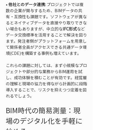
• 
他社とのデータ連携:
 プロジェクトでは複
数の企業が関与するため、BIMデータの共
有・互換性も課題です。ソフトウェアが異な
るとネイティブデータを直接やり取りできな
い場合もありますが、中立的な
IFC形式
など
データ交換標準を活用することで解決を図り
ます。発注者側がプラットフォームを用意し
て関係者全員がアクセスできる共通データ環
境(CDE)を構築する事例も増えています。
これらの課題に対しては、まず小規模なプロ
ジェクトや部分的な業務からBIM運用を試
し、成功体験を積むことが有効です。経営層
の理解と現場の協力を得ながら計画的に段階
導入することで、リスクを抑えつつ定着を図
れるでしょう。
BIM時代の簡易測量：現
場のデジタル化を手軽に