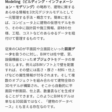
Modeling（ビルディング・インフォメーシ
ョン・モデリング）
の略称で、建物に関する
あらゆる情報を3次元デジタルモデルとして
一元管理する手法・概念です。簡単に言え
ば、コンピュータ上に建物の仮想モデルを作
り、その中に設計図や施工情報、部材の仕
様、工程、コストなどのあらゆるデータを紐
付けて管理するものです。
従来のCADが平面図や立面図といった
図面デ
ータ
を扱うのに対し、BIMでは柱や壁、窓、
設備機器といった
オブジェクト
をデータの単
位とします。例えばBIMソフト上で壁を配置
すれば、その壁には高さ・厚さ・材料・仕上
げなどの属性情報が付与されます。そして複
数のオブジェクトを組み合わせて建物全体の
3Dモデルが構築され、そこから自動的に平
面図や断面図、仕上表、数量表などを生成す
ることができます。このようにBIMモデルは
単なる3D図面ではなく、「建物のデータベ
ース」とも言える存在なのです。