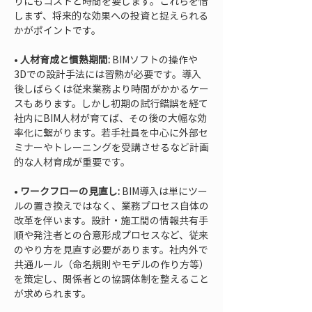
りにもコストと時間を要します。これらを惜
しまず、将来的な効果への投資と捉えられる
• 
人材育成と慣熟期間:
 BIMソフトの操作や
3Dでの設計手法には習熟が必要です。導入
後しばらくは従来業務より時間がかかるケー
スもあります。しかし初期の試行錯誤を経て
社内にBIM人材が育てば、その後の大幅な効
率化に繋がります。若手社員を中心に外部セ
ミナーやトレーニングを受講させるなど計画
• 
ワークフローの見直し:
 BIM導入は単にツー
ルの置き換えではなく、業務プロセス自体の
改革を伴います。設計・施工間の情報共有手
順や発注者との合意形成プロセスなど、従来
のやり方を見直す必要があります。社内外で
共通ルール（命名規則やモデルの作り方等）
を策定し、関係者との協調体制を整えること