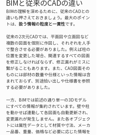
BIMと従来のCADの違い
BIMの理解を深めるために、従来のCADとの
違いも押さえておきましょう。最大のポイン
トは、
扱う情報の粒度と一貫性
です。
従来の2次元CADでは、平面図や立面図など
複数の図面を個別に作図し、それぞれを人手
で整合させる必要がありました。例えば柱の
位置を変更した場合、関連するすべての図面
を修正しなければならず、修正漏れがミスに
繋がることもあります。また、CAD図面その
ものには部材の数量や仕様といった情報は含
まれておらず、別途拾い出しや仕様書を参照
する必要がありました。
一方、BIMでは前述の通り単一の3Dモデル
にすべての情報が集約されています。壁や柱
を動かせば連動して各図面も自動更新され、
変更漏れが発生しません。また各オブジェク
トには属性データとして材質や寸法、メーカ
ー品番、重量、価格など必要に応じた情報を