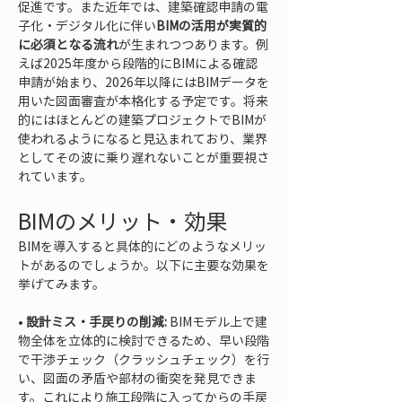
促進です。また近年では、建築確認申請の電
子化・デジタル化に伴い
BIMの活用が実質的
に必須となる流れ
が生まれつつあります。例
えば2025年度から段階的にBIMによる確認
申請が始まり、2026年以降にはBIMデータを
用いた図面審査が本格化する予定です。将来
的にはほとんどの建築プロジェクトでBIMが
使われるようになると見込まれており、業界
としてその波に乗り遅れないことが重要視さ
れています。
BIMのメリット・効果
BIMを導入すると具体的にどのようなメリッ
トがあるのでしょうか。以下に主要な効果を
挙げてみます。
• 
設計ミス・手戻りの削減:
 BIMモデル上で建
物全体を立体的に検討できるため、早い段階
で干渉チェック（クラッシュチェック）を行
い、図面の矛盾や部材の衝突を発見できま
す。これにより施工段階に入ってからの手戻