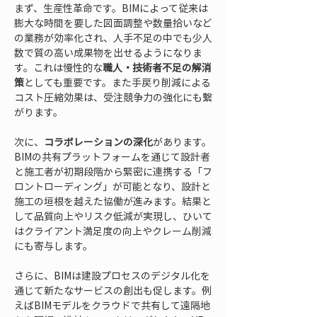
まず、生産性革命です。BIMによって従来は
膨大な時間を要した図面調整や数量拾いなど
の業務が効率化され、人手不足の中でも少人
数で質の高い成果物を出せるようになりま
す。これは慢性的な
職人・技術者不足の解消
策
としても重要です。また手戻り削減による
コスト圧縮効果は、受注競争力の強化にも繋
がります。
次に、
コラボレーションの深化
があります。
BIMの共有プラットフォームを通じて設計者
と施工者が初期段階から緊密に連携する「フ
ロントローディング」が可能となり、設計と
施工の垣根を越えた協働が進みます。結果と
して品質向上やリスク低減が実現し、ひいて
はクライアント満足度の向上やクレーム削減
にも寄与します。
さらに、BIMは建設プロセスのデジタル化を
通じて新たなサービスの創出も促します。例
えばBIMモデルをクラウドで共有して遠隔地