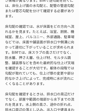
さ情報が異なります。BIMで逆勾配を防ぐに
は、床仕上げ面の水勾配と、配管の管底勾配
または管芯勾配を分けて確認する必要があり
ます。
床勾配の確認では、水が床面をどの方向へ流
れるかを見ます。たとえば、浴室、厨房、機
械室、屋上、バルコニー、外部通路、駐車場
などでは、床面や舗装面が排水口や側溝に向
かって適切に下がっていることが求められま
す。BIMでは、床スラブの高さだけでなく、
防水層、押さえ層、仕上げ材、モルタル調
整、舗装厚などを含めた最終的な仕上げ天端
を確認することが大切です。躯体の段階では
勾配が取れていても、仕上げ厚の変更や部分
的なかさ上げによって、完成時に水が流れに
くくなることがあります。
床勾配を確認するときは、排水口の周辺だけ
でなく、部屋や範囲の端部から水下までの流
れを見ます。水上側の高さ、途中の折れ点、
排水口周辺の落とし込み、出入口や建具まわ