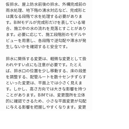
仮排水、屋上防水前後の排水、外構完成前の
雨水処理、地下階の湧水対応など、完成形と
は異なる段階で水を処理する必要がありま
す。BIMモデルが完成形だけを表している場
合、施工中の水の流れを見落とすことがあり
ます。必要に応じて、施工段階別のモデルや
ビューを用意し、各段階で逆勾配や滞水が発
生しないかを確認すると安全です。
排水に関係する変更は、軽微な変更として扱
われやすい点にも注意が必要です。たとえ
ば、排水口の位置を少し移動する、床の段差
を調整する、配管ルートを数十センチずらす
といった変更は、平面上では小さく見えま
す。しかし、高さ方向では大きな影響を持つ
ことがあります。BIMでは、変更箇所を立体
的に確認できるため、小さな平面変更が勾配
に与える影響を把握しやすくなります。変更
があった場合は、平面位置だけでなく高さと
勾配をセットで再確認する運用が必要です。