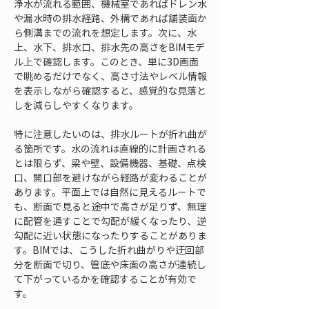
浄水が流れる範囲、機械室であればドレン水
や漏水時の排水経路、外構であれば舗装面か
ら側溝までの流れを想定します。次に、水
上、水下、排水口、排水先の高さをBIMモデ
ル上で確認します。このとき、単に3D画面
で眺めるだけでなく、高さ寸法やレベル情報
を表示しながら確認すると、感覚的な見落と
しを減らしやすくなります。
特に注意したいのは、排水ルートが折れ曲が
る箇所です。水の流れは直線的に計画される
とは限らず、梁や壁、設備機器、基礎、点検
口、開口部を避けながら経路が変わることが
あります。平面上では自然に見えるルートで
も、断面で見ると途中で高さが足りず、無理
に配管を通すことで勾配が緩くなったり、逆
勾配に近い状態になったりすることがありま
す。BIMでは、こうした折れ曲がりや迂回部
分を断面で切り、管底や床面の高さが連続し
て下がっているかを確認することが有効で
す。