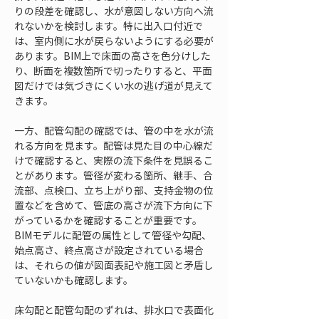
りの段差を確認し、水が意図しない方向へ流
れないかを検討します。特に出入口付近で
は、室内側に水が戻らないようにする必要が
あります。BIM上で床面の高さを色分けした
り、断面を複数箇所で切ったりすると、平面
図だけでは気づきにくい水の逃げ道が見えて
きます。
一方、配管勾配の確認では、管の中を水が流
れる方向を見ます。配管は見た目の中心線だ
けで確認すると、実際の流下条件を見誤るこ
とがあります。管径が変わる箇所、継手、合
流部、点検口、立ち上がり部、支持金物の位
置などを含めて、管底の高さが流下方向に下
がっているかを確認することが重要です。
BIMモデルに配管の属性として管径や勾配、
始点高さ、終点高さが設定されている場合
は、それらの値が図面表記や施工図と矛盾し
ていないかも確認します。
床勾配と配管勾配のずれは、排水口で表面化