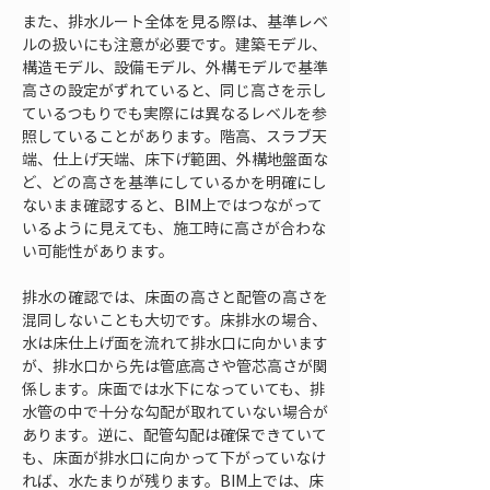
また、排水ルート全体を見る際は、基準レベ
ルの扱いにも注意が必要です。建築モデル、
構造モデル、設備モデル、外構モデルで基準
高さの設定がずれていると、同じ高さを示し
ているつもりでも実際には異なるレベルを参
照していることがあります。階高、スラブ天
端、仕上げ天端、床下げ範囲、外構地盤面な
ど、どの高さを基準にしているかを明確にし
ないまま確認すると、BIM上ではつながって
いるように見えても、施工時に高さが合わな
い可能性があります。
排水の確認では、床面の高さと配管の高さを
混同しないことも大切です。床排水の場合、
水は床仕上げ面を流れて排水口に向かいます
が、排水口から先は管底高さや管芯高さが関
係します。床面では水下になっていても、排
水管の中で十分な勾配が取れていない場合が
あります。逆に、配管勾配は確保できていて
も、床面が排水口に向かって下がっていなけ
れば、水たまりが残ります。BIM上では、床