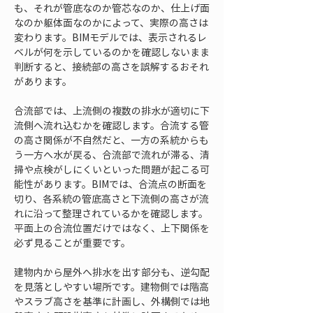
も、それが管底なのか管芯なのか、仕上げ面
なのか躯体面なのかによって、実際の高さは
変わります。BIMモデルでは、表示されるレ
ベルが何を示しているのかを確認しないまま
判断すると、接続部の高さを誤解するおそれ
があります。
合流部では、上流側の複数の排水が適切に下
流側へ流れ込むかを確認します。合流する管
の高さ関係が不自然だと、一方の系統からも
う一方へ水が戻る、合流部で流れが滞る、清
掃や点検がしにくいといった問題が起こる可
能性があります。BIMでは、合流点の断面を
切り、各系統の管底高さと下流側の高さが流
れに沿って整理されているかを確認します。
平面上の合流位置だけではなく、上下関係を
必ず見ることが重要です。
建物内から屋外へ排水を出す部分も、逆勾配
を見落としやすい場所です。建物側では階高
やスラブ高さを基準に計画し、外構側では地