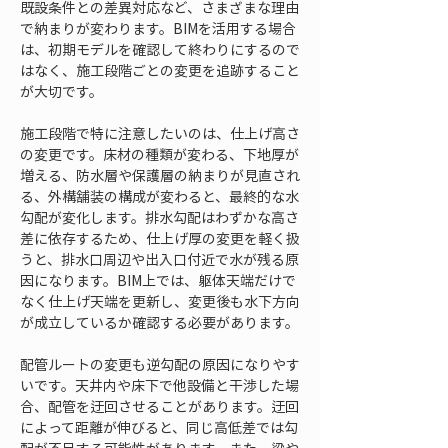
既設条件との差異対応など、さまざまな理由
で納まりが変わります。BIMを活用する場合
は、初期モデルを確認して終わりにするので
はなく、施工段階ごとの変更を追跡すること
が大切です。
施工段階で特に注意したいのは、仕上げ高さ
の変更です。床材の種類が変わる、下地厚が
増える、防水層や保護層の納まりが見直され
る、外構舗装の構成が変わると、最終的な水
勾配が変化します。排水勾配はわずかな高さ
差に依存するため、仕上げ厚の変更を軽く扱
うと、排水口周辺や出入口付近で水が残る原
因になります。BIM上では、躯体天端だけで
なく仕上げ天端を更新し、変更後も水下方向
が成立しているか確認する必要があります。
配管ルートの変更も逆勾配の原因になりやす
いです。天井内や床下で他設備と干渉した場
合、配管を迂回させることがあります。迂回
によって距離が伸びると、同じ高低差では勾