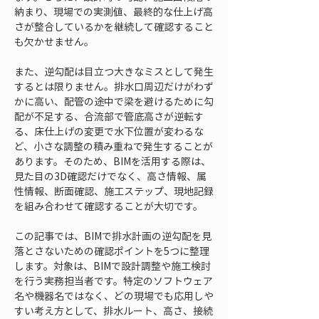
納まり、現場での実測値、最終的な仕上げ高
さが整合しているかを継続して確認すること
も欠かせません。
また、逆勾配は目立つ大きなミスとして発生
するとは限りません。排水口周辺だけがわず
かに高い、配管の途中で梁を避けるために勾
配が不足する、合流部で管底高さが逆転す
る、床仕上げの変更で水下位置が変わるな
ど、小さな調整の積み重ねで発生することが
あります。そのため、BIMを活用する際は、
見た目の3D確認だけでなく、高さ情報、属
性情報、断面確認、施工ステップ、現地記録
を組み合わせて確認することが大切です。
この記事では、BIMで排水計画の逆勾配を見
落とさないための確認ポイントを5つに整理
します。対象は、BIMで設計調整や施工検討
を行う実務担当者です。特定のソフトウェア
名や機器名ではなく、どの現場でも応用しや
すい考え方として、排水ルート、高さ、接続