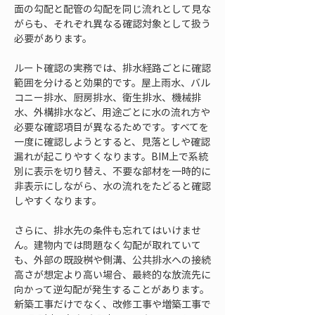
面の勾配と配管の勾配を同じ流れとして見な
がらも、それぞれ異なる確認対象として扱う
必要があります。
ルート確認の実務では、排水経路ごとに確認
範囲を分けると効果的です。屋上雨水、バル
コニー排水、厨房排水、衛生排水、機械排
水、外構排水など、用途ごとに水の流れ方や
必要な確認項目が異なるためです。すべてを
一度に確認しようとすると、見落としや確認
漏れが起こりやすくなります。BIM上で系統
別に表示を切り替え、不要な部材を一時的に
非表示にしながら、水の流れをたどると確認
しやすくなります。
さらに、排水先の条件も忘れてはいけませ
ん。建物内では問題なく勾配が取れていて
も、外部の既設桝や側溝、公共排水への接続
高さが想定より高い場合、最終的な放流先に
向かって逆勾配が発生することがあります。
新築工事だけでなく、改修工事や増築工事で