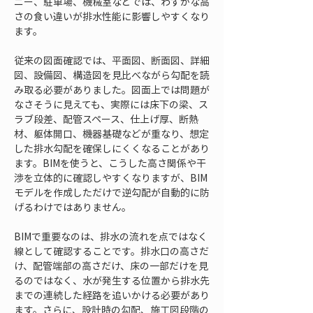
ニー、駐車場、機械室などでは、わずかな高
さの食い違いが排水性能に影響しやすくなり
ます。
従来の図面確認では、平面図、断面図、詳細
図、設備図、構造図を見比べながら勾配を読
み取る必要がありました。図面上では問題が
なさそうに見えても、実際には床下の梁、ス
ラブ段差、配管スペース、仕上げ厚、断熱
材、躯体開口、機器基礎などが重なり、想定
した排水勾配を確保しにくくなることがあり
ます。BIMを使うと、こうした高さ関係や干
渉を立体的に確認しやすくなりますが、BIM
モデルを作成しただけで逆勾配が自動的に防
げるわけではありません。
BIMで重要なのは、排水の流れを点ではなく
線として確認することです。排水口の高さだ
け、配管端部の高さだけ、床の一部だけを見
るのではなく、水が発生する位置から排水先
までの連続した経路を追いかける必要があり
ます。さらに、設計時の勾配、施工図段階の