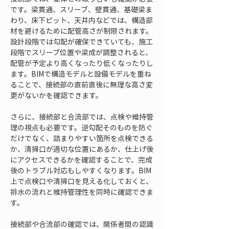
です。梁貫通、スリーブ、壁貫通、基礎梁ま
わり、床下ピット、天井内などでは、構造部
材を避けるために配管高さが制限されます。
設計段階では勾配が確保できていても、施工
段階でスリーブ位置や梁成が調整されると、
配管が予定より高くなったり低くなったりし
ます。BIMで構造モデルと設備モデルを重ね
ることで、接続部の直前直後に無理な高さ変
更がないかを確認できます。
さらに、接続部と合流部では、点検や維持管
理の視点も必要です。逆勾配そのものを防ぐ
だけでなく、詰まりやすい箇所を点検できる
か、清掃口が適切な位置にあるか、仕上げ後
にアクセスできるかを確認することで、完成
後のトラブル対応もしやすくなります。BIM
上で点検口や清掃口を見える化しておくと、
排水の流れと維持管理性を同時に確認できま
す。
接続部や合流部の確認では、関係者間の認識