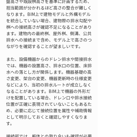
盤高さや既設桝高さを基準に計画するため、
担当範囲が分かれるほど高さの整合が難しく
なります。BIM上で建物モデルと外構モデル
を統合していない場合、建物際の排水勾配や
桝への接続高さが確認不足になることがあり
ます。建物内の最終桝、屋外桝、側溝、公共
排水への接続まで含め、モデル上で高さのつ
ながりを確認することが望ましいです。
また、設備機器からのドレン排水や間接排水
では、機器の設置高さ、排水口の位置、床排
水への落とし方が関係します。機器基礎の高
さ変更、架台の変更、機器更新時の仕様変更
などにより、当初の排水ルートが成立しなく
なることがあります。BIM上で機器の外形だ
けを配置している場合、ドレン口や排水接続
位置が正確に表現されていないこともあるた
め、必要に応じて接続位置を属性や補助情報
として明示しておくと確認しやすくなりま
す。
接続部では、躯体との取り合いも確認が必要