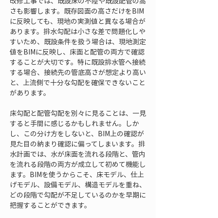
改修工事では、既設床の不陸や既設配管の高
さも影響します。既存図面の高さだけをBIM
に反映しても、現地の実測値と異なる場合が
あります。排水勾配は小さな差で問題化しや
すいため、既設条件を扱う場合は、現地測定
値をBIMに反映し、床面と配管の両方で確認
することが大切です。特に既設排水管へ接続
する場合、接続先の管底高さが想定より高い
と、上流側で十分な勾配を確保できないこと
があります。
床勾配と配管勾配を別々に見ることは、一見
すると手間に感じるかもしれません。しか
し、この分け方をしないと、BIM上の確認が
見た目の納まり確認に偏ってしまいます。排
水計画では、水が床面を流れる段階と、管内
を流れる段階の両方が成立して初めて機能し
ます。BIMを使うからこそ、床モデル、仕上
げモデル、設備モデル、構造モデルを重ね、
どの段階で勾配が不足しているのかを早期に
把握することができます。