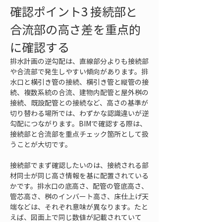
確認ポイント3 接続部と
合流部の高さ差を重点的
に確認する
排水計画の逆勾配は、直線部分よりも接続部
や合流部で発生しやすい傾向があります。排
水口と横引き管の接続、横引き管と縦管の接
続、複数系統の合流、建物内配管と屋外桝の
接続、既設配管との接続など、高さの基準が
切り替わる場所では、わずかな認識違いが逆
勾配につながります。BIMで確認する際は、
接続部と合流部を重点チェック箇所として扱
うことが大切です。
接続部でまず確認したいのは、接続される部
材同士が同じ高さ情報を基に配置されている
かです。排水口の底高さ、配管の管底高さ、
管芯高さ、桝のインバート高さ、床仕上げ天
端などは、それぞれ意味が異なります。たと
えば、図面上で同じ数値が記載されていて