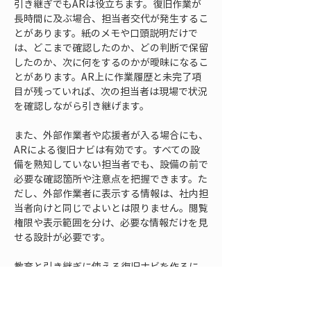
引き継ぎでもARは役立ちます。復旧作業が
長時間に及ぶ場合、担当者交代が発生するこ
とがあります。紙のメモや口頭説明だけで
は、どこまで確認したのか、どの判断で保留
したのか、次に何をするのかが曖昧になるこ
とがあります。AR上に作業履歴と未完了項
目が残っていれば、次の担当者は現場で状況
を確認しながら引き継げます。
また、外部作業者や応援者が入る場合にも、
ARによる復旧ナビは有効です。すべての設
備を熟知していない担当者でも、設備の前で
必要な確認箇所や注意点を把握できます。た
だし、外部作業者に表示する情報は、社内担
当者向けと同じでよいとは限りません。閲覧
権限や表示範囲を分け、必要な情報だけを見
せる設計が必要です。
教育と引き継ぎに使える復旧ナビを作るに
は、現場で実際に迷った点を反映することが
大切です。机上で作った手順だけでは、現場
のつまずきに対応しきれません。新人が間違