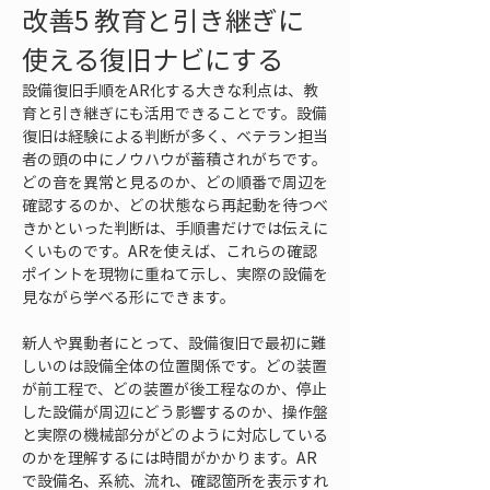
改善5 教育と引き継ぎに
使える復旧ナビにする
設備復旧手順をAR化する大きな利点は、教
育と引き継ぎにも活用できることです。設備
復旧は経験による判断が多く、ベテラン担当
者の頭の中にノウハウが蓄積されがちです。
どの音を異常と見るのか、どの順番で周辺を
確認するのか、どの状態なら再起動を待つべ
きかといった判断は、手順書だけでは伝えに
くいものです。ARを使えば、これらの確認
ポイントを現物に重ねて示し、実際の設備を
見ながら学べる形にできます。
新人や異動者にとって、設備復旧で最初に難
しいのは設備全体の位置関係です。どの装置
が前工程で、どの装置が後工程なのか、停止
した設備が周辺にどう影響するのか、操作盤
と実際の機械部分がどのように対応している
のかを理解するには時間がかかります。AR
で設備名、系統、流れ、確認箇所を表示すれ