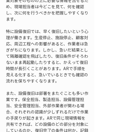
業対象そのものの上に必要な情報を出せるた
め、現場担当者は今どこを見て、何を確認
し、次に何を行うべきかを把握しやすくなり
ます。
特に設備復旧では、早く復旧したいという心
理が働きます。生産停止、施設停止、顧客対
応、周辺工程への影響があると、作業者は急
ぎがちになります。しかし、急いだ結果とし
て隔離確認を飛ばしたり、復旧条件がそろわ
ないまま再起動したりすると、かえって復旧
時間が長引くことがあります。ARで手順を
見える化すると、急いでいるときでも確認の
流れを保ちやすくなります。
また、設備復旧は部署をまたぐことも多い作
業です。保全担当、製造担当、設備管理担
当、安全管理担当、外部作業者が関わる場
合、それぞれの認識が少しずれるだけで作業
の手戻りが起きます。ARで同じ現場情報を
共有できれば、どの設備のどの部分を対象に
しているのか、復旧完了の条件は何か、記録