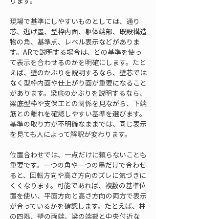
ります。
現場で基準にしやすいものとしては、通り
芯、逃げ墨、型枠内面、躯体端部、既設構造
物の角、基準点、レベル表示などがありま
す。ARで説明する場合は、どの基準を使っ
て表示を合わせるのかを明確にします。たと
えば、壁のかぶりを説明するなら、壁芯では
なく型枠内面や仕上がり面が重要になること
があります。梁底のかぶりを説明するなら、
梁底型枠や支保工との関係を見ながら、下端
筋との離れを確認しやすい基準を選びます。
基準の取り方が不明確なままでは、同じ表示
を見ても人によって解釈が変わります。
位置合わせでは、一点だけに頼らないことも
重要です。一つの角や一つの墨だけで合わせ
ると、回転方向や高さ方向のズレに気づきに
くくなります。可能であれば、複数の基準位
置を使い、平面方向と高さ方向の両方で表示
が合っているかを確認します。たとえば、柱
の四隅、壁の両端、梁の端部と中央付近な