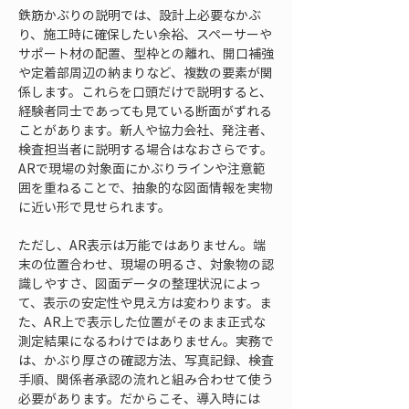
鉄筋かぶりの説明では、設計上必要なかぶ
り、施工時に確保したい余裕、スペーサーや
サポート材の配置、型枠との離れ、開口補強
や定着部周辺の納まりなど、複数の要素が関
係します。これらを口頭だけで説明すると、
経験者同士であっても見ている断面がずれる
ことがあります。新人や協力会社、発注者、
検査担当者に説明する場合はなおさらです。
ARで現場の対象面にかぶりラインや注意範
囲を重ねることで、抽象的な図面情報を実物
に近い形で見せられます。
ただし、AR表示は万能ではありません。端
末の位置合わせ、現場の明るさ、対象物の認
識しやすさ、図面データの整理状況によっ
て、表示の安定性や見え方は変わります。ま
た、AR上で表示した位置がそのまま正式な
測定結果になるわけではありません。実務で
は、かぶり厚さの確認方法、写真記録、検査
手順、関係者承認の流れと組み合わせて使う
必要があります。だからこそ、導入時には