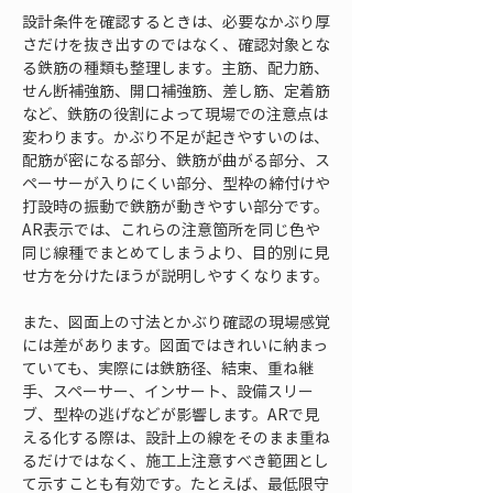
設計条件を確認するときは、必要なかぶり厚
さだけを抜き出すのではなく、確認対象とな
る鉄筋の種類も整理します。主筋、配力筋、
せん断補強筋、開口補強筋、差し筋、定着筋
など、鉄筋の役割によって現場での注意点は
変わります。かぶり不足が起きやすいのは、
配筋が密になる部分、鉄筋が曲がる部分、ス
ペーサーが入りにくい部分、型枠の締付けや
打設時の振動で鉄筋が動きやすい部分です。
AR表示では、これらの注意箇所を同じ色や
同じ線種でまとめてしまうより、目的別に見
せ方を分けたほうが説明しやすくなります。
また、図面上の寸法とかぶり確認の現場感覚
には差があります。図面ではきれいに納まっ
ていても、実際には鉄筋径、結束、重ね継
手、スペーサー、インサート、設備スリー
ブ、型枠の逃げなどが影響します。ARで見
える化する際は、設計上の線をそのまま重ね
るだけではなく、施工上注意すべき範囲とし
て示すことも有効です。たとえば、最低限守