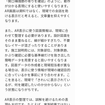
「開口補強筋の寄りを確認」のように、動作
が分かる表現にすると使いやすくなります。
AR画面は資料ではなく、現場での会話を助
ける表示だと考えると、文章量を抑えやすく
なります。
また、AR表示に使う図面情報は、現場に合
わせて整理する必要があります。設計図面を
そのまま重ねると、線が細かすぎたり、不要
なレイヤーが混ざったりすることがありま
す。施工説明用には、対象部位、対象鉄筋、
かぶり確認に必要な基準線だけを抜き出した
簡略データを用意すると扱いやすくなりま
す。図面データの作成者と現場担当者が異な
る場合は、表示に使う情報が現場の確認目的
に合っているかを事前にすり合わせます。こ
こを怠ると、現場で「きれいに表示されてい
るが、何を確認したいのか分からない」とい
う状態になりがちです。
AR表示の整理では、誤解を避けるための表
現も大切です。たとえば、実測結果ではない