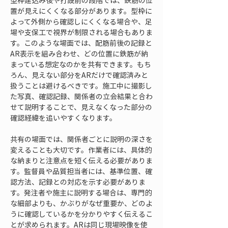
型枠建込み後や打設前の段階では、鉄筋の位
置が見えにくくなる部分があります。型枠に
よって外側から確認しにくくなる場合や、足
場や支保工で視界が制限される場合もありま
す。このような場面では、配筋前後の記録と
AR表示を組み合わせ、どの位置に鉄筋が納
まっている想定なのかを共有できます。もち
ろん、見えない部分をARだけで確認済みと
扱うことは避けるべきです。施工中に撮影し
た写真、確認記録、関係者の立会結果と合わ
せて説明することで、見えなくなった部分の
確認経緯を追いやすくなります。
共有の場面では、関係者ごとに説明の深さを
変えることも大切です。作業者には、具体的
な納まりと注意点を短く伝える必要がありま
す。監督員や品質担当者には、基準位置、確
認方法、記録との対応を示す必要がありま
す。発注者や施主に説明する場合は、専門的
な細部よりも、かぶりがなぜ重要か、どのよ
うに確認しているかを分かりやすく伝えるこ
とが求められます。ARは同じ現場映像を使