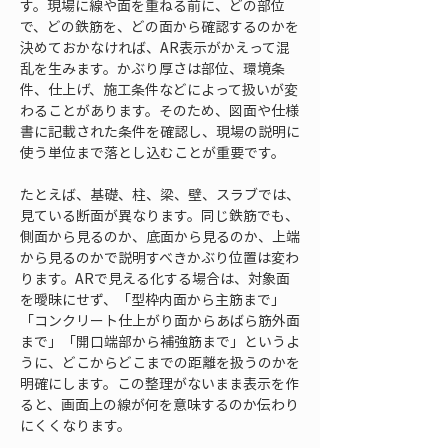
す。現場に線や面を重ねる前に、どの部位
で、どの鉄筋を、どの面から確認するのかを
決めておかなければ、AR表示がかえって混
乱を生みます。かぶり厚さは部位、環境条
件、仕上げ、施工条件などによって扱いが変
わることがあります。そのため、図面や仕様
書に記載された条件を確認し、現場の説明に
使う単位まで落とし込むことが重要です。
たとえば、基礎、柱、梁、壁、スラブでは、
見ている断面が異なります。同じ鉄筋でも、
側面から見るのか、底面から見るのか、上端
から見るのかで説明すべきかぶり位置は変わ
ります。ARで見える化する場合は、対象面
を曖昧にせず、「型枠内面から主筋まで」
「コンクリート仕上がり面からあばら筋外面
まで」「開口端部から補強筋まで」というよ
うに、どこからどこまでの距離を扱うのかを
明確にします。この整理がないまま表示を作
ると、画面上の線が何を意味するのか伝わり
にくくなります。