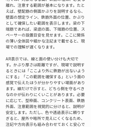
離れ、注意する範囲が基本になります。たと
えば、壁配筋の側面かぶりを説明するなら、
壁面の想定ライン、鉄筋外面の位置、かぶり
として確保したい範囲を表示します。梁の下
端筋であれば、梁底の面、下端筋の位置、ス
ペーサーの設置目安を見せます。ここに関係
の薄い全体図や細かな注記まで載せると、現
場での理解が遅くなります。
AR表示では、線と面の使い分けも大切で
す。かぶり厚さは距離ですが、現場で説明す
るときには「ここより外に鉄筋が出ないよう
にする」「この範囲を確保する」という面の
感覚で伝えたほうが分かりやすい場面があり
ます。線だけで示すと、どちら側を守るべき
なのかが伝わりにくいことがあります。必要
に応じて、型枠面、コンクリート表面、鉄筋
外面、注意範囲を視覚的に分けると、説明が
安定します。ただし、色や透過表示に頼りす
ぎると、屋外や暗所で見えにくくなるため、
注記や方向表示も組み合わせておくと安心で