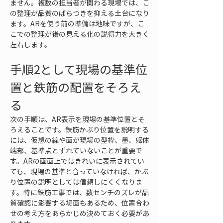
ません。複数の担当者が関わる現場では、こ
の整理が品質のばらつきを抑える土台になり
ます。ARを使う前の準備は地味ですが、こ
こでの整理が後の見える化の説得力を大きく
左右します。
手順2として現場の基準位
置と鉄筋の配置をそろえ
る
次の手順は、AR表示を現場の基準位置とそ
ろえることです。鉄筋かぶり位置を説明する
には、仮想の線や面が現場の型枠、墨、躯体
端部、基準点とずれていないことが重要で
す。ARの画面上ではきれいに表示されてい
ても、現場の基準と合っていなければ、かぶ
り位置の説明としては信頼しにくくなりま
す。特に鉄筋工事では、数センチのズレが品
質確認に影響する場面もあるため、位置合わ
せの考え方をあらかじめ決めておく必要があ