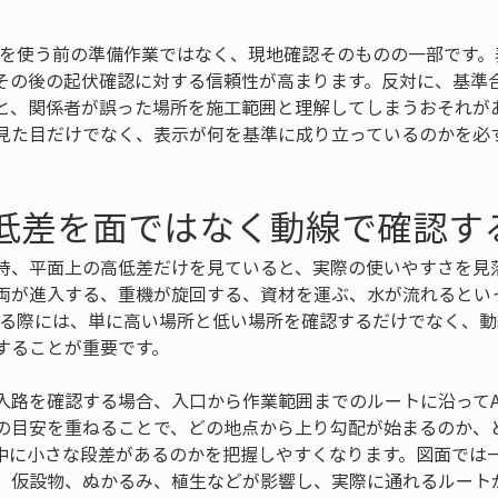
Rを使う前の準備作業ではなく、現地確認そのものの一部です。
その後の起伏確認に対する信頼性が高まります。反対に、基準
と、関係者が誤った場所を施工範囲と理解してしまうおそれがあ
見た目だけでなく、表示が何を基準に成り立っているのかを必
高低差を面ではなく動線で確認す
時、平面上の高低差だけを見ていると、実際の使いやすさを見
両が進入する、重機が旋回する、資材を運ぶ、水が流れるとい
見る際には、単に高い場所と低い場所を確認するだけでなく、
することが重要です。
入路を確認する場合、入口から作業範囲までのルートに沿ってA
の目安を重ねることで、どの地点から上り勾配が始まるのか、
中に小さな段差があるのかを把握しやすくなります。図面では
、仮設物、ぬかるみ、植生などが影響し、実際に通れるルート