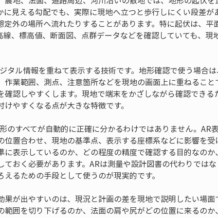
、農地、法面、道路周辺、河川沿いの敷地では、地形の起伏を
かに見える勾配でも、実際に現地へ立つと歩行しにくい段差が
想定外の場所へ流れたりすることがあります。特に起伏は、平
高線、標高値、断面図、点群データなどを確認していても、現
。
デジタル情報を重ねて表示する技術です。地形確認で使う場合は
、作業範囲、測点、注意箇所などを現地の画面上に重ねること
を確認しやすくします。現地で端末をかざしながら確認できる
付けやすくなる点が大きな特徴です。
地形のすべてが自動的に正確に分かるわけではありません。AR
の位置合わせ、現地の基準点、表示する座標系などに影響を受
準に表示しているのか、どの程度の精度で確認する目的なのか
しておく必要があります。ARは測量や設計図書の代わりではな
ろえるための手段として使うのが現実的です。
効果が出やすいのは、現況と計画の差を現地で説明したい場面
の範囲を切り下げるのか、法面の肩や尻がどの位置に来るのか