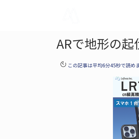
LRTK
Pho
ARで地形の起
この記事は平均6分45秒で読め