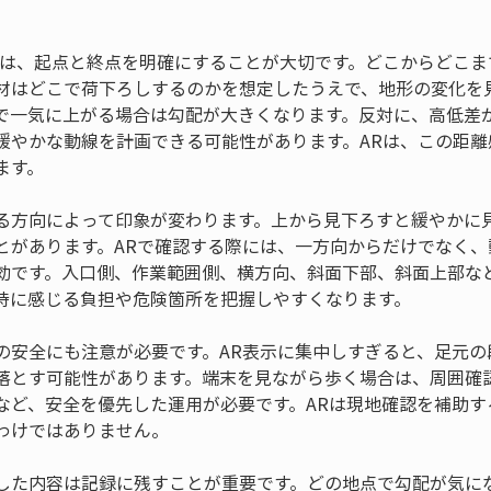
時は、起点と終点を明確にすることが大切です。どこからどこま
材はどこで荷下ろしするのかを想定したうえで、地形の変化を
で一気に上がる場合は勾配が大きくなります。反対に、高低差
緩やかな動線を計画できる可能性があります。ARは、この距離
ます。
る方向によって印象が変わります。上から見下ろすと緩やかに
とがあります。ARで確認する際には、一方向からだけでなく、
効です。入口側、作業範囲側、横方向、斜面下部、斜面上部な
時に感じる負担や危険箇所を把握しやすくなります。
の安全にも注意が必要です。AR表示に集中しすぎると、足元の
落とす可能性があります。端末を見ながら歩く場合は、周囲確
など、安全を優先した運用が必要です。ARは現地確認を補助す
わけではありません。
した内容は記録に残すことが重要です。どの地点で勾配が気に