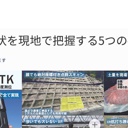
ne
LiDAR
ドローン
360
ソーラー
伏を現地で把握する5つ
ます