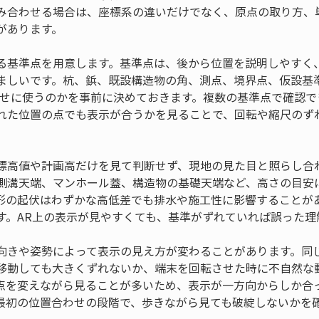
み合わせる場合は、座標系の違いだけでなく、原点の取り方、
があります。
る基準点を用意します。基準点は、後から位置を説明しやすく
ましいです。杭、鋲、既設構造物の角、測点、境界点、仮設基
わせに使うのかを事前に決めておきます。複数の基準点で確認で
れた位置の点でも表示が合うかを見ることで、回転や縮尺のず
標高値や計画高だけを見て判断せず、現地の見た目と照らし合
側溝天端、マンホール蓋、構造物の基礎天端など、高さの目安
形の起伏はわずかな高低差でも排水や施工性に影響することが
す。AR上の表示が見やすくても、基準がずれていれば誤った理
向きや姿勢によって表示の見え方が変わることがあります。同
移動しても大きくずれないか、端末を回転させた時に不自然な
点を変えながら見ることが多いため、表示が一方向からしか合
最初の位置合わせの段階で、歩きながら見ても破綻しないかを