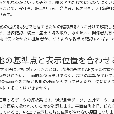
る勾配なのかといった確認は、紙の図面だけでは伝わりにくいこ
ることで、設計者、施工担当者、発注者、協力会社、近隣説明
ります。
地形の起伏を現地で把握するための確認法を5つに分けて解説し
せ、動線確認、切土・盛土の読み取り、水の流れ、関係者共有
現場で使い始めたい担当者が、どのような視点で確認すればよい
。
現地の基準点と表示位置を合わせ
認する時に最初に行うべきことは、現地の基準とAR表示の位置
報を含むため、平面的な位置だけでなく、高さの基準がずれて
た計画面や等高線が現地の地面から浮いて見えたり、逆に沈ん
料にすることはできません。
使用するデータの座標系です。現況測量データ、設計データ、
じ座標系で扱われているかを確認します。平面直角座標、任意
していると、AR上で表示した時に位置が合わない原因になりま