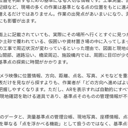
位置を判断するための基準になる大切な情報です。工事測量、
記録など、現場の多くの作業は基準となる点の位置をもとに進
増えるだけではありません。作業の出発点があいまいになり、
にも影響が出ます。
面上に記載されていても、実際にその場所へ行くとすぐに見つ
や土砂で覆われている、仮囲いや資材置き場の中に入ってしま
の工事で周辺状況が変わっているといった理由で、図面と現地
山間部、道路沿い、橋梁周辺、施設構内では、周囲に目印が少
基準点の探索に時間がかかります。
カメラ映像に位置情報、方向、距離、点名、写真、メモなどを重
表だけを見ながら探すよりも、作業者が「どの方向へ進めばよ
把握しやすくなります。ただし、ARを表示すれば自動的にすべ
は現地確認を助ける道具であり、基準点そのものの管理情報が
用のデータと、測量基準点の管理台帳、現地写真、座標情報、
Rを単なる「点を浮かべる機能」として扱うのではなく、基準点