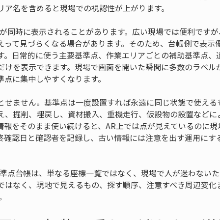
リア名を含めると現場での視認性が上がります。
点が同時に表示されることがあります。広い現場では便利ですが
えって見づらくなる場合があります。そのため、台帳側で表示
す。日常的に使う主要基準点、作業エリアごとの補助基準点、
だけを表示できます。現場で画面を開いた瞬間に多数のラベル
準点に集中しやすくなります。
とせません。基準点は一度設置すれば永遠に同じ状態で使える
え、掘削、埋戻し、資材搬入、重機走行、仮設物の設置などに
情報をそのまま使い続けると、AR上では点が見えているのに現
終確認日と確認者を記録し、古い情報には注意を出す運用にす
基準点台帳は、単なる座標一覧ではなく、現場で人が迷わないた
ではなく、現地で見えるもの、探す順序、注意すべき周辺変化
。