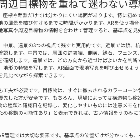
周辺目標物を重ねて迷わない導
、座標や距離だけでは分かりにくい場面があります。特に初め
地の風景を結び付けるまでに時間がかかります。ARを使う場合
地写真や周辺目標物の情報を合わせて管理すると、基準点を見
、中景、遠景の3つの視点で残すと実用的です。近景では鋲、
確認します。中景では、周囲の舗装端、側溝、縁石、フェンス
を確認します。遠景では、どの方向から近づけばよいかを判断
、地形の特徴を写します。AR画面で現地写真を呼び出せるよう
を見比べながら探索できます。
も工夫が必要です。目標物は、すぐに撤去されるカラーコーン
優先した方が安全です。もちろん、現場によっては構造物も移
物の種類と確認日を記録し、変化しやすいものには注意メモを付
ため移動の可能性あり」と表示できれば、古い情報をうのみに
AR管理では大切な要素です。基準点の位置だけが分かっても、