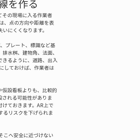
線を作る
てその現場に入る作業者
は、点の方向や距離を表
失いにくくなります。
杭、プレート、標識など基
、排水桝、建物角、法面、
できるように、道路、出入
にしておけば、作業者は
や仮設看板よりも、比較的
設される可能性がありま
けておきます。AR上で
するリスクを下げられま
そこへ安全に近づけない