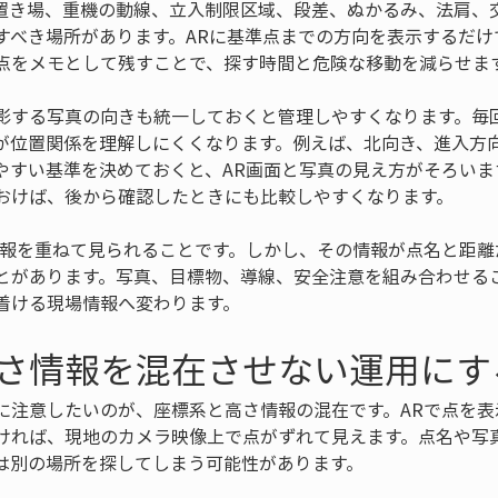
置き場、重機の動線、立入制限区域、段差、ぬかるみ、法肩、
すべき場所があります。ARに基準点までの方向を表示するだけ
点をメモとして残すことで、探す時間と危険な移動を減らせま
影する写真の向きも統一しておくと管理しやすくなります。毎
が位置関係を理解しにくくなります。例えば、北向き、進入方
やすい基準を決めておくと、AR画面と写真の見え方がそろいま
おけば、後から確認したときにも比較しやすくなります。
情報を重ねて見られることです。しかし、その情報が点名と距離
とがあります。写真、目標物、導線、安全注意を組み合わせる
着ける現場情報へ変わります。
さ情報を混在させない運用にす
に注意したいのが、座標系と高さ情報の混在です。ARで点を表
ければ、現地のカメラ映像上で点がずれて見えます。点名や写
は別の場所を探してしまう可能性があります。