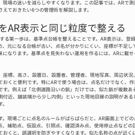
、現場の迷いを減らしやすくなります。この記事では、ARで測
さえておきたい6つの管理術を解説します。
をAR表示と同じ粒度で整える
理する第一歩は、基準点台帳を整えることです。AR表示は、登
め、元になる台帳が古い、点名が分かりにくい、座標が不足し
昧になります。基準点を見失わない運用を作るには、ARに載せ
、座標、高さ、設置日、設置者、管理者、現地写真、周辺状況
ておくと便利です。特にARで使う場合は、点名だけでなく、作
です。例えば「北側道路沿いの鋲」だけでは、似た鋲が複数あ
側付近、舗装端から少し内側」といった現地目線の説明がある
す。
す。現場ごとに点名のルールがばらばらだと、AR画面上でどの
点、補助点、仮設点、引照点、確認済み点、使用停止点などの
ておくと、誤選択を防ぎやすくなります。似た名称の点が近く