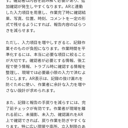
す。確認者は内容を読み解く必要があり、追
加確認が発生しやすくなります。ARと連動
した入力項目を用意し、作業完了時に確認結
果、写真、位置、時刻、コメントを一定の形
式で残せるようにすれば、報告内容のばらつ
きを減らせます。
ただし、入力項目を増やしすぎると、記録作
業そのものが負担になります。作業時間を平
準化するには、本当に必要な項目に絞ること
が大切です。確認者が必要とする情報、後工
程で使う情報、トラブル時に確認する情報を
整理し、現場では必要最小限の入力で済むよ
うにします。AR表示は、記録の抜け漏れを
防ぐために使い、作業者に余計な入力を増や
さない設計が求められます。
また、記録と報告の手戻りを減らすには、完
了前チェックが有効です。作業者が現場を離
れる前に、未撮影、未入力、確認漏れをAR
上で確認できれば、戻り作業を防ぎやすくな
ります。特に広い現場や高所、立入制限のあ