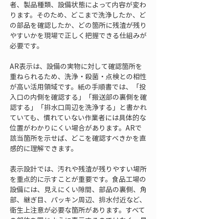
者、製品種類、設備状態によって内容が変わ
ります。そのため、どこまで洗浄したか、ど
の部品を確認したか、どの箇所に残渣が残り
やすいかを現場で正しく把握できる仕組みが
必要です。
AR表示は、設備の実物に対して確認箇所を
重ねられるため、洗浄・殺菌・点検との相性
が高い活用領域です。紙の手順書では、「投
入口の内側を確認する」「搬送部の裏側を確
認する」「排水口周辺を洗浄する」と書かれ
ていても、慣れていない作業者には具体的な
位置がわかりにくい場合があります。ARで
該当箇所を示せば、どこを確認すべきかを直
感的に理解できます。
表示設計では、汚れや残渣が残りやすい場所
を重点的に示すことが重要です。食品工場の
設備には、見えにくい隙間、部品の裏側、角
部、継ぎ目、パッキン周辺、排水付近など、
衛生上注意が必要な箇所があります。すべて