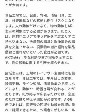
とが大切です。
食品工場では、台車、容器、清掃用具、工
具、検査器具などの移動も衛生リスクになり
ます。人の動線だけでなく、物の動線もAR
表示の対象にする必要があります。たとえ
ば、原材料エリアで使う容器を包装エリアに
持ち込まない、洗浄前の器具と洗浄済みの器
具を交差させない、廃棄物の搬出経路を製品
動線と重ねないといった管理が必要です。
ARで通行可能な経路や置き場所を示すこと
で、物の移動に関する判断を減らせます。
区域表示は、工場のレイアウト変更時にも役
立ちます。食品工場では、生産品目の変更、
設備更新、ライン追加、清掃作業の見直しな
どにより、動線や一時置き場が変わることが
あります。紙の掲示や床表示だけでは、変更
のたびに貼り替えや周知が必要です。AR表
示であれば、変更後の区域や動線を現場に重
ねて確認できるため、作業者に新しいルール