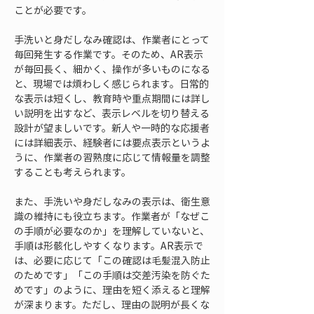
ことが必要です。
手洗いと身だしなみ確認は、作業者にとって
毎回発生する作業です。そのため、AR表示
が毎回長く、細かく、操作が多いものになる
と、現場では煩わしく感じられます。日常的
な表示は短くし、教育時や重点期間には詳し
い説明を出すなど、表示レベルを切り替える
設計が望ましいです。新人や一時的な応援者
には詳細表示、経験者には要点表示というよ
うに、作業者の習熟度に応じて情報量を調整
することも考えられます。
また、手洗いや身だしなみの表示は、衛生意
識の維持にも役立ちます。作業者が「なぜこ
の手順が必要なのか」を理解していないと、
手順は形骸化しやすくなります。AR表示で
は、必要に応じて「この確認は毛髪混入防止
のためです」「この手順は交差汚染を防ぐた
めです」のように、理由を短く添えると理解
が深まります。ただし、理由の説明が長くな