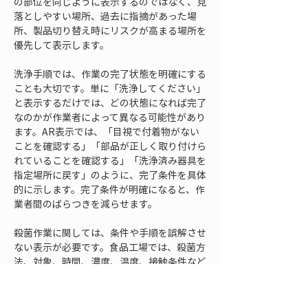
の部位を同じように表示するのではなく、見
落としやすい場所、過去に指摘があった場
所、製品切り替え時にリスクが高まる場所を
優先して表示します。
洗浄手順では、作業の完了状態を明確にする
ことも大切です。単に「洗浄してください」
と表示するだけでは、どの状態になれば完了
なのかが作業者によって異なる可能性があり
ます。AR表示では、「目視で付着物がない
ことを確認する」「部品が正しく取り付けら
れていることを確認する」「洗浄済み器具を
指定場所に戻す」のように、完了条件を具体
的に示します。完了条件が明確になると、作
業者間のばらつきを減らせます。
殺菌作業に関しては、条件や手順を誤解させ
ない表示が必要です。食品工場では、殺菌方
法、対象、時間、濃度、温度、接触条件など
が管理項目になる場合があります。ただし、
AR表示で専門的な条件を長文で並べると、
現場では読みにくくなります。現場表示で