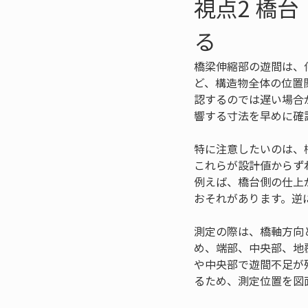
視点2 橋
る
橋梁伸縮部の遊間は、
ど、構造物全体の位置
認するのでは遅い場合
響する寸法を早めに確
特に注意したいのは、
これらが設計値からず
例えば、橋台側の仕上
おそれがあります。逆
測定の際は、橋軸方向
め、端部、中央部、地
や中央部で遊間不足が
るため、測定位置を図