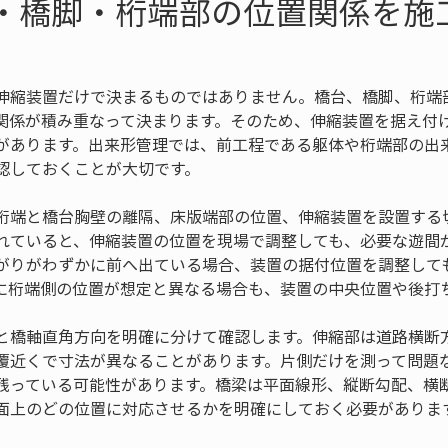
台・橋脚・桁端部の位置関係を施
伸縮装置だけで決まるものではありません。橋台、橋脚、桁端
関係が積み重なって決まります。そのため、伸縮装置を据え付
があります。出来形管理では、前工程である躯体や桁端部の出
認しておくことが大切です。
桁端と橋台胸壁の離隔、床版端部の位置、伸縮装置を設置する
れていると、伸縮装置の位置を現場で調整しても、必要な遊間
がりがわずかに前へ出ている場合、装置の据付位置を調整して
に桁端側の位置が想定と異なる場合も、装置の中央位置や後打
と橋軸直角方向を明確に分けて確認します。伸縮部は道路横断
覆近くで寸法が異なることがあります。片側だけを測って問題
残っている可能性があります。橋梁は平面線形、縦断勾配、横
面上のどの位置に対応させるかを明確にしておく必要がありま