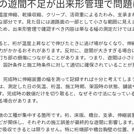
の遊間不足が出来形管理で問題
温度伸縮、乾燥収縮、クリープ、活荷重によるたわみ、支承ま
な部分です。見た目には道路面の一部として小さな範囲に見え
ため、出来形管理で確認すべき内容は単なる幅の測定だけでは
ると、桁が温度上昇などで伸びたときに逃げ場がなくなり、伸
力がかかるおそれがあります。反対に、遊間が大きすぎる場合
打ち部の損傷につながることがあります。つまり、遊間は小さ
、設計条件と施工時条件に対して適切に確保されていることが
、完成時に伸縮装置の幅を測って記録すれば十分と考えてしま
は、測定した日の気温、桁温、施工時期、架設時の状態、舗装
す。完成時の数値だけを切り取ると、なぜその寸法になってい
る場合があります。
数の工種が集中する箇所です。桁、床版、橋台、支承、伸縮装
どが関係し、それぞれの施工誤差が最終的な遊間に影響します
で吸収できるとは限りません。特に桁端部や橋台胸壁の位置、