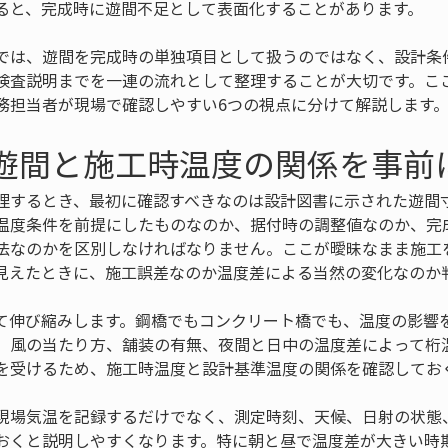
ると、完成時に遊間不足として表面化することがあります。
では、遊間を完成時の単独項目として扱うのではなく、設計条
検査説明までを一連の流れとして整理することが大切です。こ
務担当者が現場で確認しやすい6つの視点に分けて解説します
計遊間と施工時温度の関係を事前
理するとき、最初に確認すべきなのは設計図書に示された遊間
温度条件を前提にしたものなのか、据付時の調整値なのか、完
法なのかを区別しなければなりません。ここが曖昧なまま施工
見えたときに、施工誤差なのか温度差による当然の変化なのか
て伸び縮みします。鋼橋でもコンクリート橋でも、温度の影響
、風の当たり方、舗装の有無、夜間と日中の温度差によって桁
を受けるため、施工時温度と設計基準温度の関係を確認してお
現場気温を記録するだけでなく、測定時刻、天候、日射の状態
おくと説明しやすくなります。特に朝と昼で温度差が大きい時