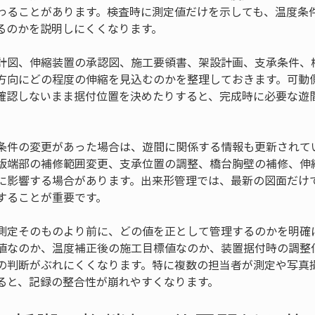
わることがあります。検査時に測定値だけを示しても、温度条
るのかを説明しにくくなります。
計図、伸縮装置の承認図、施工要領書、架設計画、支承条件、
方向にどの程度の伸縮を見込むのかを整理しておきます。可動
確認しないまま据付位置を決めたりすると、完成時に必要な遊
条件の変更があった場合は、遊間に関係する情報も更新されて
版端部の補修範囲変更、支承位置の調整、橋台胸壁の補修、伸
に影響する場合があります。出来形管理では、最新の図面だけ
することが重要です。
測定そのものより前に、どの値を正として管理するのかを明確
値なのか、温度補正後の施工目標値なのか、装置据付時の調整
の判断がぶれにくくなります。特に複数の担当者が測定や写真
ると、記録の整合性が崩れやすくなります。