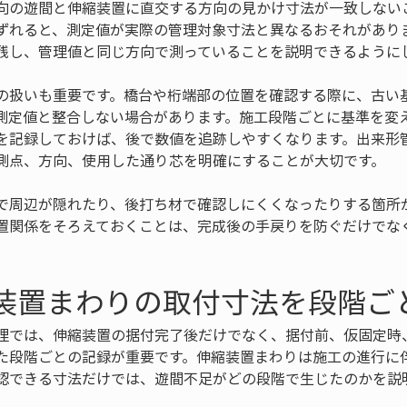
向の遊間と伸縮装置に直交する方向の見かけ寸法が一致しない
ずれると、測定値が実際の管理対象寸法と異なるおそれがあり
残し、管理値と同じ方向で測っていることを説明できるように
の扱いも重要です。橋台や桁端部の位置を確認する際に、古い
測定値と整合しない場合があります。施工段階ごとに基準を変
を記録しておけば、後で数値を追跡しやすくなります。出来形
測点、方向、使用した通り芯を明確にすることが大切です。
で周辺が隠れたり、後打ち材で確認しにくくなったりする箇所
置関係をそろえておくことは、完成後の手戻りを防ぐだけでな
縮装置まわりの取付寸法を段階ご
理では、伸縮装置の据付完了後だけでなく、据付前、仮固定時
た段階ごとの記録が重要です。伸縮装置まわりは施工の進行に
認できる寸法だけでは、遊間不足がどの段階で生じたのかを説