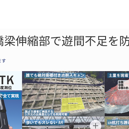
ne
LiDAR
ドローン
360
ソーラー
橋梁伸縮部で遊間不足を防
ます