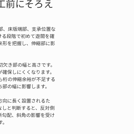
工前にそろえ
部、床版端部、支承位置な
ける段階で初めて遊間を確
来形を把握し、伸縮部に影
切欠き部の幅と高さです。
が確保しにくくなります。
も桁の伸縮余裕が不足する
ち部の幅に影響します。
方向に長く設置されるた
なしと判断すると、反対側
断勾配、斜角の影響を受け
す。