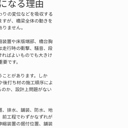
になる理由
わりの変位などを吸収する
ますが、橋梁全体の動きを
ありません。
縮装置や床版端部、橋台胸
は走行時の衝撃、騒音、段
ければよいものでも大きけ
重要です。
うことがあります。しか
や後打ち材の施工順序によ
るのか、設計上問題がない
置、排水、舗装、防水、地
。前工程でわずかなずれが
伸縮装置の据付位置、舗装