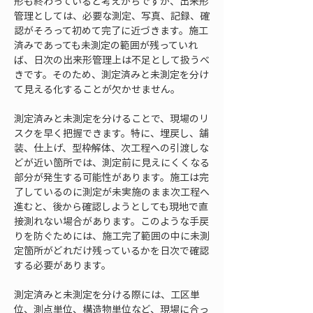
形も終わっていると考えがちですが、出来形
管理としては、必要な測定、写真、記録、確
認がそろって初めて完了に近づきます。施工
済みであっても未測定の範囲が残っていれ
ば、日次の出来形管理上は不足として扱うべ
きです。そのため、測定済みと未測定を分け
て見える化することが欠かせません。
測定済みと未測定を分けることで、現場のリ
スクを早く把握できます。特に、埋戻し、舗
装、仕上げ、型枠解体、次工程への引渡しな
どが近い箇所では、測定前に見えにくくなる
部分が発生する可能性があります。施工は完
了しているのに測定が未実施のまま次工程へ
進むと、後から確認しようとしても現地で直
接測れない場合があります。このような手戻
りを防ぐためには、施工完了範囲の中に未測
定箇所がどれだけ残っているかを日次で確認
する必要があります。
測定済みと未測定を分ける際には、工区単
位、測点単位、構造物単位など、現場に合っ