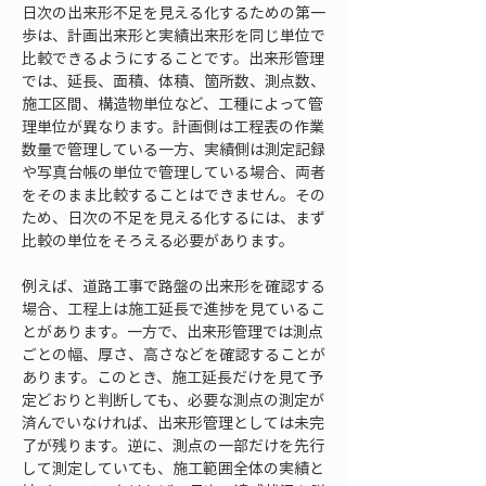
日次の出来形不足を見える化するための第一
歩は、計画出来形と実績出来形を同じ単位で
比較できるようにすることです。出来形管理
では、延長、面積、体積、箇所数、測点数、
施工区間、構造物単位など、工種によって管
理単位が異なります。計画側は工程表の作業
数量で管理している一方、実績側は測定記録
や写真台帳の単位で管理している場合、両者
をそのまま比較することはできません。その
ため、日次の不足を見える化するには、まず
比較の単位をそろえる必要があります。
例えば、道路工事で路盤の出来形を確認する
場合、工程上は施工延長で進捗を見ているこ
とがあります。一方で、出来形管理では測点
ごとの幅、厚さ、高さなどを確認することが
あります。このとき、施工延長だけを見て予
定どおりと判断しても、必要な測点の測定が
済んでいなければ、出来形管理としては未完
了が残ります。逆に、測点の一部だけを先行
して測定していても、施工範囲全体の実績と