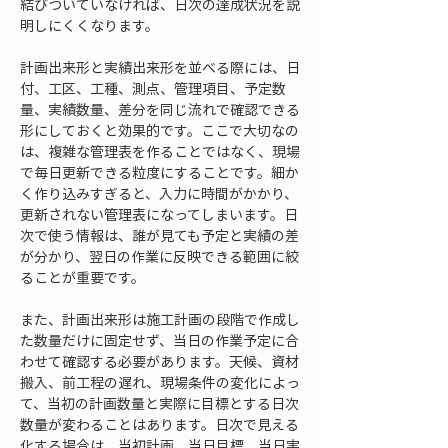
結びついていなければ、日次の達成状況を説
明しにくくなります。
計画出来形と実績出来形を並べる際には、日
付、工区、工種、測点、管理項目、予定数
量、実績数量、差分を同じ流れで確認できる
形にしておくと効果的です。ここで大切なの
は、複雑な管理表を作ることではなく、現場
で毎日更新できる粒度にすることです。細か
く作り込みすぎると、入力に時間がかかり、
更新されない管理表になってしまいます。日
次で使う情報は、誰が見ても予定と実績の差
が分かり、翌日の作業に反映できる範囲に絞
ることが重要です。
また、計画出来形は施工計画の段階で作成し
た数量だけに固定せず、当日の作業予定に合
わせて確認する必要があります。天候、資材
搬入、前工程の遅れ、現場条件の変化によっ
て、当初の計画数量と実際に目標とする日次
数量が変わることはあります。日次で見える
化する場合は、当初計画、当日目標、当日実