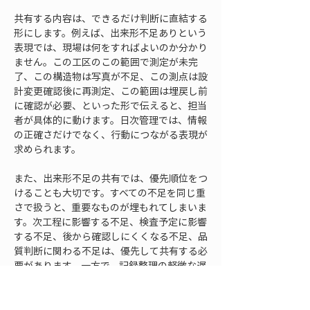
共有する内容は、できるだけ判断に直結する
形にします。例えば、出来形不足ありという
表現では、現場は何をすればよいのか分かり
ません。この工区のこの範囲で測定が未完
了、この構造物は写真が不足、この測点は設
計変更確認後に再測定、この範囲は埋戻し前
に確認が必要、といった形で伝えると、担当
者が具体的に動けます。日次管理では、情報
の正確さだけでなく、行動につながる表現が
求められます。
また、出来形不足の共有では、優先順位をつ
けることも大切です。すべての不足を同じ重
さで扱うと、重要なものが埋もれてしまいま
す。次工程に影響する不足、検査予定に影響
する不足、後から確認しにくくなる不足、品
質判断に関わる不足は、優先して共有する必
要があります。一方で、記録整理の軽微な遅
れなどは、期限を決めて対応すればよい場合
もあります。日次の共有では、何を今日中に
解消すべきか、何を翌日午前に確認すべき