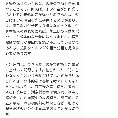
を繰り返さないために、現場の判断材料を増
やすことです。例えば、測定担当が別作業に
追われて出来形測定が遅れたのであれば、翌
日は測定の時間を先に確保する必要がありま
す。施工範囲が予定より進まなかった理由が
資材搬入の遅れであれば、施工班の人数を増
やしても根本的な改善にはなりません。写真
撮影の抜けが原因で記録が不足しているので
あれば、撮影タイミングや担当分担を見直す
必要があります。
不足理由は、できるだけ現場で確認した事実
に基づいて記録します。忙しかった、間に合
わなかったという表現だけでは、後から見返
したときに具体的な改善策を考えにくくなり
ます。代わりに、前工程の完了待ち、降雨に
よる作業中断、測定機器の準備遅れ、測点の
確認不足、図面変更の反映待ち、施工範囲の
立入制限、写真撮影前の埋戻しなど、現場で
起きた状況が分かる言葉で残すことが大切で
す。