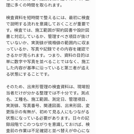
理に多くの時間を取られます。
検査資料を短時間で整えるには、最初に検査
で説明する流れを意識しておくことが重要で
す。検査では、施工範囲が契約図書や設計図
書と対応しているか、管理すべき項目が抜け
ていないか、実測値が規格値の範囲内に収ま
っているか、写真や記録でその内容を確認で
きるかが見られます。つまり、資料の目的は
単に数字や写真を並べることではなく、施工
した内容が基準に沿っていると第三者が追え
る状態にすることです。
そのため、出来形管理の検査資料は、現場担
当者だけが分かる整理では不十分です。測点
名、工種名、施工範囲、測定日、管理項目、
実測値、写真番号、関連図面、出来形図、変
更指示の有無が、初めて見る人にもつながる
状態になっている必要があります。日々の記
録段階でこのつながりを意識しておけば、検
査前の作業は不足確認と並べ替えが中心にな