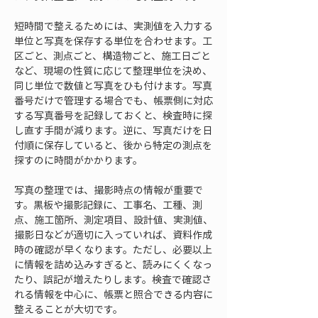
短時間で整えるためには、実測値を入力する
単位と写真を保存する単位を合わせます。工
区ごと、測点ごと、構造物ごと、施工日ごと
など、現場の性質に応じて整理単位を決め、
同じ単位で数値と写真をひも付けます。写真
番号だけで管理する場合でも、帳票側に対応
する写真番号を記録しておくと、検査時に探
し直す手間が減ります。逆に、写真だけを日
付順に保存していると、後から特定の測点を
探すのに時間がかかります。
写真の整理では、撮影時点の情報が重要で
す。黒板や撮影記録に、工事名、工種、測
点、施工箇所、測定項目、設計値、実測値、
撮影日などが適切に入っていれば、資料作成
時の確認が早くなります。ただし、必要以上
に情報を詰め込みすぎると、読みにくくなっ
たり、誤記が増えたりします。検査で確認さ
れる情報を中心に、帳票と照合できる内容に
整えることが大切です。