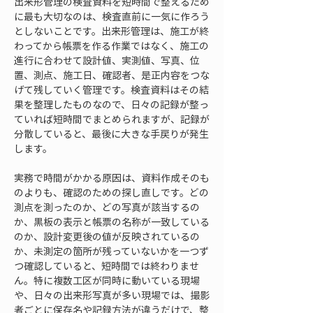
出来形管理の検査資料を短時間で整えるため
に最も大切なのは、検査直前に一気に作ろう
としないことです。出来形管理は、施工が終
わってから帳票を作る作業ではなく、施工の
進行に合わせて設計値、実測値、写真、位
置、測点、施工日、確認者、是正内容をつな
げて残していく管理です。検査資料はその結
果を整理したものなので、日々の記録が整っ
ていれば短時間でまとめられますが、記録が
分散していると、最後に大きな手戻りが発生
します。
実務で時間がかかる原因は、資料作成そのも
のよりも、確認のための探し直しです。どの
測点を測ったのか、どの写真が該当するの
か、黒板の表示と帳票の名称が一致している
のか、設計変更後の値が反映されているの
か、未測定の箇所が残っていないかを一つず
つ確認していると、短時間では終わりませ
ん。特に複数工区が同時に動いている現場
や、日々の出来形写真が多い現場では、撮影
者ごとに保存名や記録方法が違うだけで、整