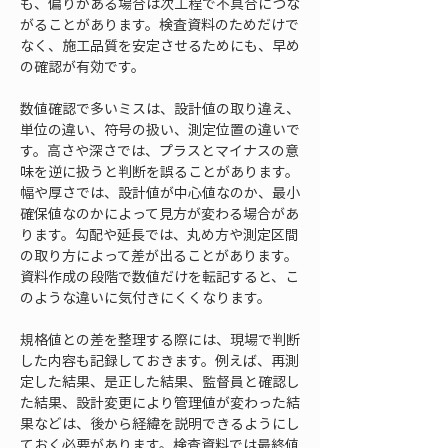
も、偏りがある場合は次工程で不具合につな
がることがあります。検査資料のためだけで
なく、施工品質を安定させるためにも、早め
の確認が有効です。
数値確認で多いミスは、設計値の取り違え、
単位の違い、符号の扱い、測定位置の違いで
す。高さや深さでは、プラスとマイナスの意
味を逆に扱うと判断を誤ることがあります。
幅や厚さでは、設計値が中心値なのか、最小
確保値なのかによって見方が変わる場合があ
ります。勾配や延長では、丸め方や測定区間
の取り方によって差が出ることがあります。
資料作成の段階で数値だけを転記すると、こ
のような違いに気付きにくくなります。
規格値との差を整理する際には、現場で判断
した内容も記録しておきます。例えば、再測
定した結果、是正した結果、監督員と確認し
た結果、設計変更により管理値が変わった結
果などは、後から経緯を説明できるようにし
ておく必要があります。検査資料では最終値