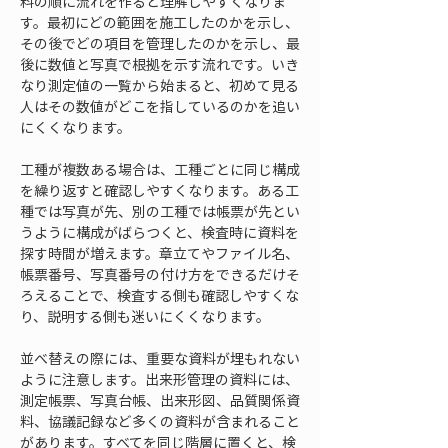
料の順に流れを作ると理解しやすくなりま
す。最初にどの範囲を施工したのかを示し、
その後でどの項目を管理したのかを示し、最
後に数値と写真で根拠を示す流れです。いき
なり測定値の一覧から始まると、初めて見る
人はその数値がどこを指しているのかを追い
にくくなります。
工種が複数ある場合は、工種ごとに同じ構成
を繰り返すと確認しやすくなります。ある工
種では写真が先、別の工種では帳票が先とい
うように構成がばらつくと、検査時に資料を
探す時間が増えます。章立てやファイル名、
帳票番号、写真番号の付け方をできるだけそ
ろえることで、検査する側も確認しやすくな
り、説明する側も迷いにくくなります。
並べ替えの際には、重要な資料が埋もれない
ように注意します。出来形管理の資料には、
測定帳票、写真台帳、出来形図、品質関係資
料、協議記録など多くの資料が含まれること
があります。すべてを同じ階層に置くと、検