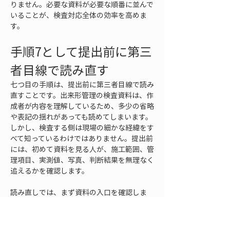
りません。必要な資料が必要な順番に並んで
いることが、検査対応全体の効率を高めま
す。
手順7として提出前に第三
者目線で読み直す
七つ目の手順は、提出前に第三者目線で読み
直すことです。出来形管理の検査資料は、作
成者が内容を理解しているため、多少の省略
や表記の揺れがあっても読めてしまいます。
しかし、検査する側は現場の細かな経緯をす
べて知っているわけではありません。提出前
には、初めて資料を見る人が、施工範囲、管
理項目、実測値、写真、判断結果を無理なく
追えるかを確認します。
読み直しでは、まず資料の入口を確認しま
す。最初に工事名、対象範囲、対象工種、資
料の目的が分かるかを見ます。次に、目次や
見出しから必要な資料へたどれるかを確認し