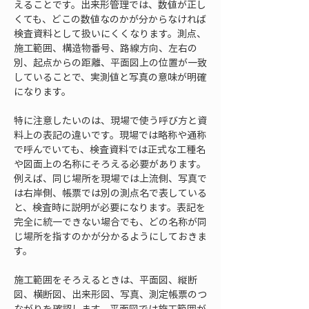
えることです。出来形管理では、数値が正し
くても、どこの数値なのかが分からなければ
検査資料として扱いにくくなります。測点、
施工範囲、構造物番号、路線方向、左右の
別、起点からの距離、平面図上の位置が一致
していることで、実測値と写真の意味が明確
になります。
特に注意したいのは、現場で使う呼び方と資
料上の表記の違いです。現場では略称や通称
で呼んでいても、検査資料では正式な工種名
や図面上の名称にそろえる必要があります。
例えば、同じ場所を現場では上流側、写真で
は右岸側、帳票では別の測点名で表している
と、検査時に説明が必要になります。表記を
完全に統一できない場合でも、どの名称が同
じ場所を指すのかが分かるようにしておきま
す。
施工範囲をそろえるときは、平面図、縦断
図、横断図、出来形図、写真、測定帳票のつ
ながりを確認します。平面図では施工範囲が