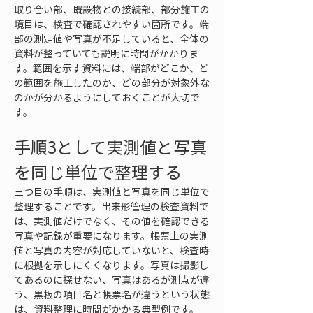
取り合い部、既設物との接続部、部分施工の
境目は、検査で確認されやすい箇所です。端
部の測定値や写真が不足していると、全体の
資料が整っていても説明に時間がかかりま
す。範囲を示す資料には、端部がどこか、ど
の範囲を施工したのか、どの部分が対象外な
のかが分かるようにしておくことが大切で
す。
手順3として実測値と写真
を同じ単位で整理する
三つ目の手順は、実測値と写真を同じ単位で
整理することです。出来形管理の検査資料で
は、実測値だけでなく、その値を確認できる
写真や記録が重要になります。帳票上の実測
値と写真の内容が対応していないと、検査時
に根拠を示しにくくなります。写真は撮影し
てあるのに探せない、写真はあるが測点が違
う、黒板の項目名と帳票名が違うという状態
は、資料整理に時間がかかる典型例です。