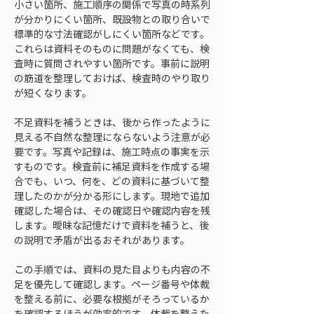
小さい箇所、施工順序の関係で写真の時系列
が分かりにくい箇所、既設物との取り合いで
標準的な寸法確認がしにくい箇所などです。
これらは資料そのものに問題がなくても、検
査時に質問されやすい箇所です。事前に説明
の筋道を整理しておけば、検査時のやり取り
が短くなります。
不足資料を補うときは、後から作ったように
見える不自然な整理にならないよう注意が必
要です。写真や記録は、施工時点の事実を示
すものです。検査前に補足資料を作成する場
合でも、いつ、何を、どの資料に基づいて整
理したのかが分かる形にします。現地で追加
確認した場合は、その確認日や確認内容を残
します。曖昧な記憶だけで資料を補うと、後
の説明で矛盾が出るおそれがあります。
この手順では、資料の見た目よりも内容の不
足を優先して確認します。ページ番号や体裁
を整える前に、必要な根拠がそろっているか
を確認するほうが効率的です。体裁を整えた