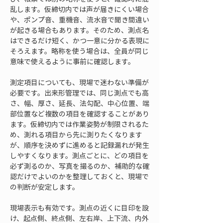
乱します。仮締切内では声が届きにくい場合
や、ポンプ音、重機音、流水音で聞き間違い
が起きる場合もあります。そのため、測点名
はできるだけ短く、かつ一意に分かる表現に
そろえます。略称を使う場合は、全員が同じ
意味で使えるように事前に確認します。
測定項目についても、現場で迷わない準備が
必要です。出来形管理では、同じ測点でも高
さ、幅、厚さ、延長、法勾配、中心位置、端
部位置など複数の項目を確認することがあり
ます。仮締切内では作業姿勢が制限されるた
め、測れる項目から先に測りたくなります
が、順序を決めずに進めると記録漏れが発生
しやすくなります。測点ごとに、どの項目を
必ず測るのか、写真を撮るのか、補助的な確
認だけでよいのかを整理しておくと、現場で
の判断が安定します。
現場表示も有効です。測点の近くに目印を設
け、起点側、終点側、左右岸、上下流、内外