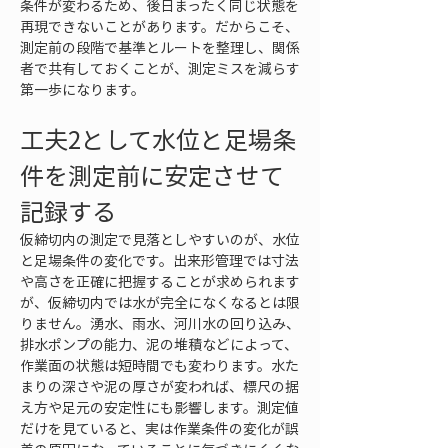
条件が変わるため、後日まったく同じ状態を
再現できないことがあります。だからこそ、
測定前の段階で基準とルートを整理し、関係
者で共有しておくことが、測定ミスを減らす
第一歩になります。
工夫2として水位と足場条
件を測定前に安定させて
記録する
仮締切内の測定で見落としやすいのが、水位
と足場条件の変化です。出来形管理では寸法
や高さを正確に把握することが求められます
が、仮締切内では水が完全になくなるとは限
りません。湧水、雨水、河川水の回り込み、
排水ポンプの能力、泥の堆積などによって、
作業面の状態は短時間でも変わります。水た
まりの深さや泥の厚さが変われば、標尺の据
え方や足元の安定性にも影響します。測定値
だけを見ていると、実は作業条件の変化が誤