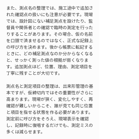
また、測点名の整理では、施工途中で追加さ
れた確認点の扱いにも注意が必要です。現場
では、設計図にない補足測点を設けたり、監
督員や関係者との確認で臨時の測定を行った
りすることがあります。その場合、仮の名前
を口頭で済ませるのではなく、正式な記録上
の呼び方を決めます。後から帳票に転記する
ときに、どの補足測点なのか分からなくなる
と、せっかく測った値の根拠が弱くなりま
す。追加測点ほど、位置、理由、測定項目を
丁寧に残すことが大切です。
測点名と測定項目の整理は、出来形管理の基
本ですが、仮締切内ではその重要性がさらに
高まります。現場が狭く、変化しやすく、再
確認が難しいからこそ、誰が見ても同じ位置
と項目を指せる状態を作る必要があります。
測定前に呼び方をそろえ、現場表示を確認
し、記録時に復唱するだけでも、測定ミスの
多くは減らせます。