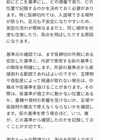
前にどこを基準にし、どの順番で測り、どの
位置で記録するのかを決めておく必要があり
ます。特に仮締切内では、入退場できる場所
が限られ、足元も不安定になりやすいため、
測定の流れが曖昧なままだと、同じ場所を何
度も往復したり、測点を飛ばしたりする原因
になります。
基準点の確認では、まず仮締切の外側にある
安定した基準と、内部で使用する仮の基準と
の関係を明確にします。外部の基準点から直
接測れる範囲であればよいのですが、支障物
や高低差によって視通が取れない場合は、中
継点や仮基準を設けることがあります。その
際は、仮基準が施工中に動かない位置にある
か、重機や資材の影響を受けないか、足場や
仮設材の撤去で使えなくならないかを確認し
ます。仮の基準を使う場合ほど、いつ、誰
が、どの基準から確認したのかを記録してお
くことが大切です。
測定ルートの整理では、測点を図面上で追う