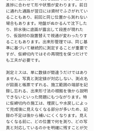
進捗に合わせて形や状態が変わります。前日
に通れた通路が翌日には資材でふさがれてい
ることもあり、前回と同じ位置から測れない
場合もあります。地盤がぬかるんで沈下した
り、排水後に底面が露出して段差が現れた
り、仮設材の設置替えで視通が変わったりす
ることもあります。出来形管理では、同じ基
準に基づいて継続的に測定することが重要で
すが、仮締切内ではその再現性を保つだけで
も工夫が必要です。
測定ミスは、単に数値が間違うだけではあり
ません。写真と測定値が対応しない、測点名
が図面と帳票でずれる、施工範囲の端部を記
録し忘れる、出来形寸法の根拠を後から説明
できないといった問題にもつながります。特
に仮締切内の施工は、埋戻しや水戻しによっ
て完成後に見えなくなる部分が多いため、記
録の不足は後から補いにくくなります。見え
なくなる前に、どの位置で何を測り、どの写
真と対応しているのかを明確に残すことが欠