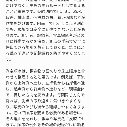
だけでなく、実際の歩行ルートとして考える
ことが重要です。仮締切内では、泥、湧水、
段差、排水溝、仮設材の角、狭い通路などが
作業を妨げます。図面上では近く見える測点
でも、現場では安全に到達できないことがあ
ります。測定者、記録者、写真撮影者がどの
順に移動するかを決め、測点の手前で安全に
停止できる場所を想定しておくと、焦りによ
る読み間違いや記録漏れを防ぎやすくなりま
す。
測定順序は、構造物の区切りや施工順序と合
わせて整理すると効果的です。例えば、下流
側から上流側へ進む、左岸側から右岸側へ進
む、起点側から終点側へ進むなど、現場全体
で一貫した方向を決めます。毎回同じ方向で
測れば、測点の取り違えに気づきやすくな
り、写真の並びも後から確認しやすくなりま
す。途中で順序を変える必要がある場合は、
その理由を記録し、帳票や写真名に反映させ
ます。順序の例外をその場の記憶だけに頼る