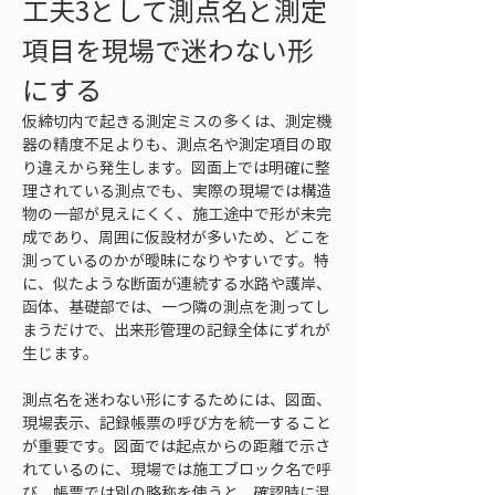
工夫3として測点名と測定
項目を現場で迷わない形
にする
仮締切内で起きる測定ミスの多くは、測定機
器の精度不足よりも、測点名や測定項目の取
り違えから発生します。図面上では明確に整
理されている測点でも、実際の現場では構造
物の一部が見えにくく、施工途中で形が未完
成であり、周囲に仮設材が多いため、どこを
測っているのかが曖昧になりやすいです。特
に、似たような断面が連続する水路や護岸、
函体、基礎部では、一つ隣の測点を測ってし
まうだけで、出来形管理の記録全体にずれが
生じます。
測点名を迷わない形にするためには、図面、
現場表示、記録帳票の呼び方を統一すること
が重要です。図面では起点からの距離で示さ
れているのに、現場では施工ブロック名で呼
び、帳票では別の略称を使うと、確認時に混