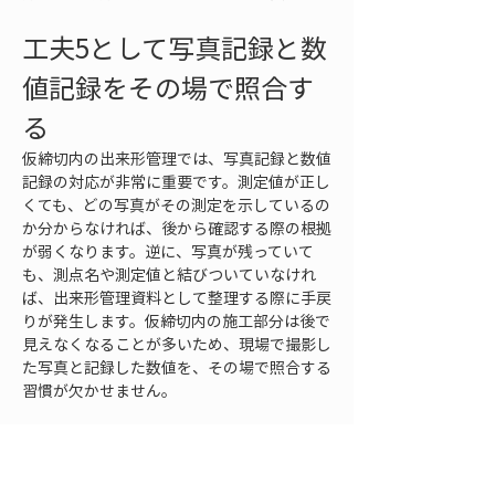
工夫5として写真記録と数
値記録をその場で照合す
る
仮締切内の出来形管理では、写真記録と数値
記録の対応が非常に重要です。測定値が正し
くても、どの写真がその測定を示しているの
か分からなければ、後から確認する際の根拠
が弱くなります。逆に、写真が残っていて
も、測点名や測定値と結びついていなけれ
ば、出来形管理資料として整理する際に手戻
りが発生します。仮締切内の施工部分は後で
見えなくなることが多いため、現場で撮影し
た写真と記録した数値を、その場で照合する
習慣が欠かせません。
写真撮影では、測点の位置、測定対象、測定
状況、周囲の状態が分かるようにします。近
接写真だけでは、どの場所を撮ったのか判断