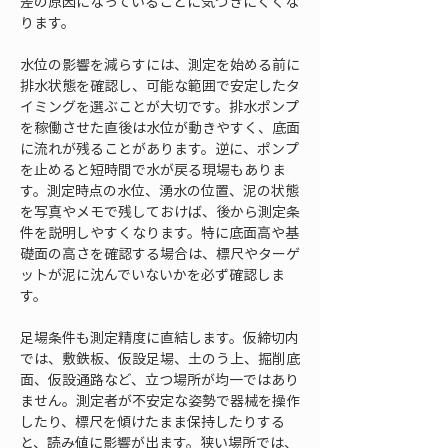
差の原因になっていることに気づきにくくな
ります。
水位の影響を減らすには、測定を始める前に
排水状態を確認し、可能な範囲で安定したタ
イミングを選ぶことが大切です。排水ポンプ
を稼働させた直後は水位が動きやすく、底面
に流れが残ることがあります。逆に、ポンプ
を止めると短時間で水が戻る現場もありま
す。測定時点の水位、湧水の位置、泥の状態
を写真やメモで残しておけば、後から測定条
件を説明しやすくなります。特に底面高や基
礎面の高さを確認する場合は、標尺やターゲ
ットが泥に沈んでいないかを必ず確認しま
す。
足場条件も測定精度に直結します。仮締切内
では、敷鉄板、仮設足場、土のう上、掘削底
面、仮設通路など、立つ場所が均一ではあり
ません。測定者が不安定な姿勢で器械を操作
したり、標尺を傾けたまま保持したりする
と、読み値に影響が出ます。狭い場所では、