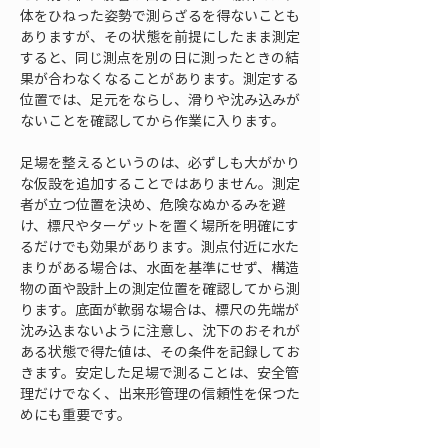
体をひねった姿勢で測らざるを得ないことも
ありますが、その状態を前提にしたまま測定
すると、同じ測点を別の日に測ったときの結
果が合わなくなることがあります。測定する
位置では、足元をならし、滑りや沈み込みが
ないことを確認してから作業に入ります。
足場を整えるというのは、必ずしも大がかり
な仮設を追加することではありません。測定
者が立つ位置を決め、危険なぬかるみを避
け、標尺やターゲットを置く場所を明確にす
るだけでも効果があります。測点付近に水た
まりがある場合は、水面を基準にせず、構造
物の面や設計上の測定位置を確認してから測
ります。底面が軟弱な場合は、標尺の先端が
沈み込まないように注意し、沈下のおそれが
ある状態で得た値は、その条件を記録してお
きます。安定した足場で測ることは、安全管
理だけでなく、出来形管理の信頼性を保つた
めにも重要です。