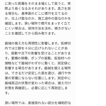
に測った距離をそのまま幅として扱うと、実
際より長くなるおそれがあります。高さを測
る場合も、基準面のどこに標尺を立てるの
か、仕上げ面なのか、施工途中の面なのかを
確認します。狭い場所で標尺をまっすぐ立て
にくい場合は、保持方法を決め、傾きがない
ことを確認してから読み取ります。
器械の据え方も再現性に影響します。仮締切
内では三脚を十分に広げられないことがあ
り、振動や沈下の影響を受けることがありま
す。重機の稼働、ポンプの振動、仮設材への
接触などで器械がわずかに動くと、測定値に
影響する場合があります。器械を据える場所
は、できるだけ安定した面を選び、通行や作
業の邪魔にならない位置にします。測定中に
器械周辺の状態が変わった場合は、据え付け
状態を再確認し、必要に応じて再測定しま
す。
狭い場所では、直接測れない部分を補助的な