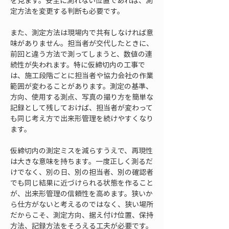
を見ます。安全に測れない位置であれば、測
定方法を変更する判断も必要です。
また、測定方法は現場内で共有しなければ意
味がありません。担当者が交代したときに、
前回と違う方法で測ってしまうと、数値の連
続性が失われます。特に仮締切内の工事で
は、施工段階ごとに担当者や協力会社の作業
範囲が変わることがあります。測定の基準、
方向、使用する測点、写真の撮り方を簡単な
記録として残しておけば、担当者が変わって
も同じ考え方で出来形管理を続けやすくなり
ます。
仮締切内の測定ミスを減らすうえで、再現性
は大きな意味を持ちます。一度正しく測るだ
けでなく、別の日、別の担当者、別の確認者
でも同じ結果に近づけられる状態を作ること
が、出来形管理の信頼性を高めます。狭いか
ら仕方がないと考えるのではなく、狭い場所
だからこそ、測定方向、据え付け位置、保持
方法、記録方法をそろえる工夫が必要です。