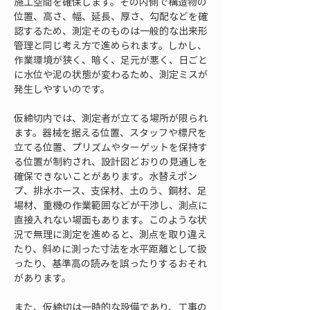
施工空間を確保します。その内側で構造物の
位置、高さ、幅、延長、厚さ、勾配などを確
認するため、測定そのものは一般的な出来形
管理と同じ考え方で進められます。しかし、
作業環境が狭く、暗く、足元が悪く、日ごと
に水位や泥の状態が変わるため、測定ミスが
発生しやすいのです。
仮締切内では、測定者が立てる場所が限られ
ます。器械を据える位置、スタッフや標尺を
立てる位置、プリズムやターゲットを保持す
る位置が制約され、設計図どおりの見通しを
確保できないことがあります。水替えポン
プ、排水ホース、支保材、土のう、鋼材、足
場材、重機の作業範囲などが干渉し、測点に
直接入れない場面もあります。このような状
況で無理に測定を進めると、測点を取り違え
たり、斜めに測った寸法を水平距離として扱
ったり、基準高の読みを誤ったりするおそれ
があります。
また、仮締切は一時的な設備であり、工事の