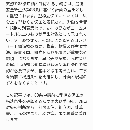
実務で88条申請と呼ばれる手続きは、労働
安全衛生法第88条に基づく計画の届出とし
て整理されます。型枠支保工については、法
令上は型わく支保工と表記され、労働安全衛
生規則の別表第七で、支柱の高さが三・五メ
ートル以上のものが届出対象として示されて
います。あわせて、打設しようとするコンク
リート構造物の概要、構造、材質及び主要寸
法、設置期間、組立図及び配置図が重要な確
認項目になります。届出先や様式、添付資料
の運用は所轄労働基準監督署や案件条件で確
認が必要ですが、基本となる考え方は、工事
開始前に構造条件を明確にし、計画と現場の
ずれをなくすことです。
この記事では、88条申請前に型枠支保工の
構造条件を確認するための実務手順を、届出
対象の判断から、打設条件、組立図、計算
書、足元の納まり、変更管理まで順番に整理
します。