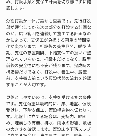
め、打設手順と支保工計画を切り離さずに確
認します。
分割打設か一体打設かも重要です。先行打設
部が硬化してから次の部分を打設する計画な
のか、広い範囲を連続して施工する計画なの
かによって、支保工が負担する荷重の時間変
化が変わります。打設後の養生期間、脱型時
期、支柱の存置期間、下階支保工の扱いが整
理されていないと、打設中だけでなく、脱型
前後の安全性にも不安が残ります。完成時の
構造物だけでなく、打設中、養生中、脱型
前、支柱撤去前という仮設状態の流れを確認
することが大切です。
見落としやすいのは、支柱を受ける側の条件
です。支柱荷重は最終的に、床、地盤、仮設
受け材、下階支保工、既設構造物へ伝わりま
す。地盤上に立てる場合は、支持力、締固
め、埋戻しの有無、排水、雨水の影響、敷板
の大きさを確認します。既設床や下階スラブ
に立てる場合は、床の厚さ、開口、端部、下