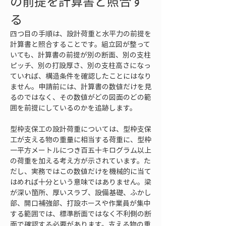
の前提を計算書と照合す
る
四つ目の手順は、設計荷重と水平力の前提を
計算書と照合することです。組立図が整って
いても、計算書の前提が別の断面、別の支柱
ピッチ、別の打設厚さ、別の支柱高さになっ
ていれば、構造条件を確認したことにはなり
ません。申請前には、計算書の数値だけを見
るのではなく、その数値がどの図面のどの範
囲を前提にしているのかを追跡します。
型枠支保工の設計荷重については、型枠支保
工が支える物の重量に相当する荷重に、型枠
一平方メートルにつき百五十キログラム以上
の荷重を加える考え方が示されています。た
だし、実務ではこの数値だけを機械的に当て
はめれば十分という意味ではありません。梁
が深い箇所、厚いスラブ、設備基礎、ふかし
部、開口補強部、打設ホースや作業員が集中
する範囲では、標準断面ではなく不利側の断
面で確認する必要があります。支える物の重