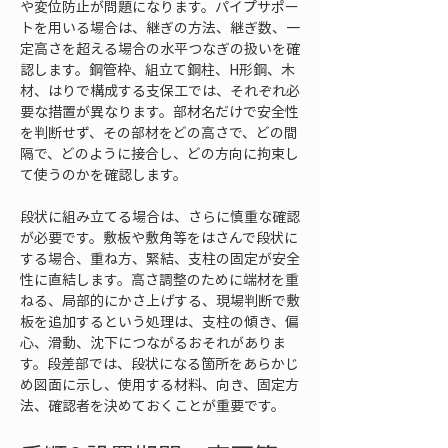
や変位防止が問題になります。パイプサポー
トを用いる場合は、継ぎの方法、継ぎ数、一
定高さを超える場合の水平つなぎの扱いを確
認します。鋼管枠、組立て鋼柱、H形鋼、木
材、はりで構成する支保工では、それぞれ必
要な措置が異なります。部材名だけで安全性
を判断せず、その部材をどの高さで、どの間
隔で、どのように接合し、どの方向に拘束し
て使うのかを確認します。
段状に組み立てる場合は、さらに慎重な確認
が必要です。敷板や敷角等をはさんで段状に
する場合、重ね方、緊結、支柱の固定が安全
性に直結します。高さ調整のために端材を重
ねる、局部的にかさ上げする、現場判断で敷
板を追加するという処理は、支柱の傾き、偏
心、滑動、沈下につながるおそれがありま
す。段差部では、段状になる箇所をあらかじ
め図面に示し、使用する材料、向き、固定方
法、確認者を決めておくことが重要です。