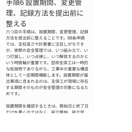
手順6 設置期間、変更管
理、記録方法を提出前に
整える
六つ目の手順は、設置期間、変更管理、記録
方法を提出前に整えることです。88条申請
では、支柱高さや計算書に注目しがちです
が、実際の安全管理では、いつ組み立て、い
つ打設し、いつ点検し、いつ解体するのかと
いう時間軸が重要です。型枠支保工は一時的
な仮設物でありながら、工事中の重要な構造
体として一定期間機能します。設置期間が届
出事項に含まれるのは、支保工が現場に存在
する期間そのものが安全管理の対象になるた
めです。
設置期間を確認するときは、開始日と終了日
だけを書くのではなく、組立開始、組立完
了、社内確認、届出上の工事開始日、コンク
リート打設日、養生日数、脱型予定、支柱撤
去予定、下階支保工の存置期間を一連の流れ