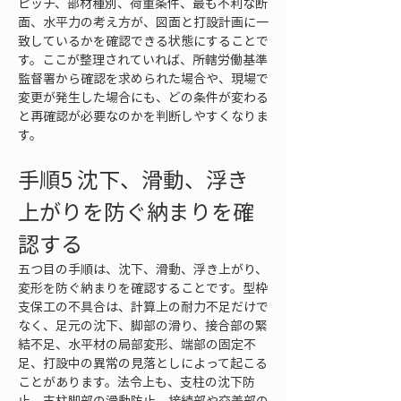
ピッチ、部材種別、荷重条件、最も不利な断
面、水平力の考え方が、図面と打設計画に一
致しているかを確認できる状態にすることで
す。ここが整理されていれば、所轄労働基準
監督署から確認を求められた場合や、現場で
変更が発生した場合にも、どの条件が変わる
と再確認が必要なのかを判断しやすくなりま
す。
手順5 沈下、滑動、浮き
上がりを防ぐ納まりを確
認する
五つ目の手順は、沈下、滑動、浮き上がり、
変形を防ぐ納まりを確認することです。型枠
支保工の不具合は、計算上の耐力不足だけで
なく、足元の沈下、脚部の滑り、接合部の緊
結不足、水平材の局部変形、端部の固定不
足、打設中の異常の見落としによって起こる
ことがあります。法令上も、支柱の沈下防
止、支柱脚部の滑動防止、接続部や交差部の