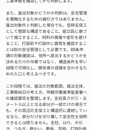
工基準面を確認してから判断します。
また、届出対象かどうかの判断は、安全管理
を簡略化するための線引きではありません。
届出対象外と判断した場合でも、型枠支保工
として堅固な構造であること、組立図に基づ
いて施工すること、材料の損傷や変形を避け
ること、打設前や打設中に異常を確認するこ
とは別の安全管理として必要です。88条申
請の対象確認は、役所へ提出するかどうかを
決めるだけの作業ではなく、構造条件を早い
段階で可視化し、関係者の認識を合わせるた
めの入口と考えるべきです。
この段階では、届出の対象範囲、届出主体、
工事開始日の考え方、所轄労働基準監督署へ
の確認要否を整理します。支柱高さが三・五
メートル以上となる部分が一部だけの場合で
も、その周辺の支保工と構造的に連続してい
るなら、部分だけを切り離して安全性を説明
できるとは限りません。支柱、はり、大引
き、つなぎ、筋かい、敷板、型枠、打設計画