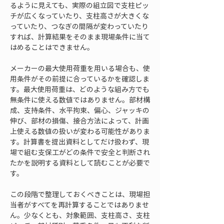
るように見えても、実際の組立図で支柱ピッ
チが広くなっていたり、支柱高さが大きくな
っていたり、つなぎの間隔が変わっていたり
すれば、計算結果をそのまま現場条件に当て
はめることはできません。
メーカーの最大使用荷重を用いる場合も、使
用条件がその前提に合っているかを確認しま
す。最大使用荷重は、どのような組み方でも
無条件に使える数値ではありません。部材構
成、支持条件、水平拘束、偏心、ジャッキの
伸び、部材の損傷、接合方法によって、計画
上使える数値の扱いが変わる可能性がありま
す。計算書を提出資料としてだけ扱わず、現
場で組む支保工がどの条件で安全と判断され
たかを説明する資料として読むことが必要で
す。
この段階で整理しておくべきことは、現場担
当者がすべてを再計算することではありませ
ん。少なくとも、対象範囲、支柱高さ、支柱