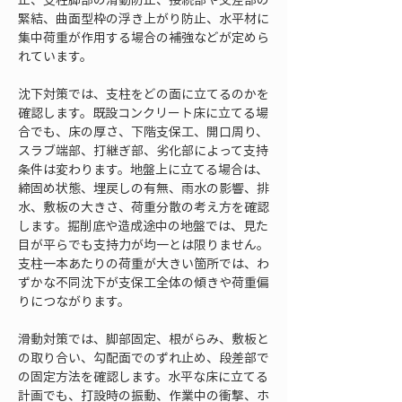
緊結、曲面型枠の浮き上がり防止、水平材に
集中荷重が作用する場合の補強などが定めら
れています。
沈下対策では、支柱をどの面に立てるのかを
確認します。既設コンクリート床に立てる場
合でも、床の厚さ、下階支保工、開口周り、
スラブ端部、打継ぎ部、劣化部によって支持
条件は変わります。地盤上に立てる場合は、
締固め状態、埋戻しの有無、雨水の影響、排
水、敷板の大きさ、荷重分散の考え方を確認
します。掘削底や造成途中の地盤では、見た
目が平らでも支持力が均一とは限りません。
支柱一本あたりの荷重が大きい箇所では、わ
ずかな不同沈下が支保工全体の傾きや荷重偏
りにつながります。
滑動対策では、脚部固定、根がらみ、敷板と
の取り合い、勾配面でのずれ止め、段差部で
の固定方法を確認します。水平な床に立てる
計画でも、打設時の振動、作業中の衝撃、ホ