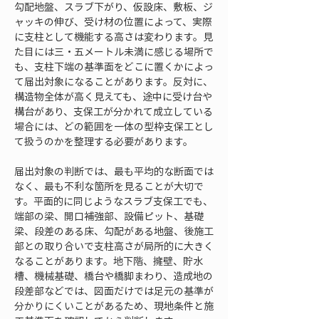
勾配地盤、スラブ下がり、仮設床、敷板、ジ
ャッキの伸び、受け材の位置によって、実際
に支柱として機能する高さは変わります。見
た目には三・五メートル未満に感じる場所で
も、支柱下端の基準面をどこに置くかによっ
て届出対象になることがあります。反対に、
構造物全体が高く見えても、途中に受け台や
構台があり、支保工が分かれて成立している
場合には、どの範囲を一体の型枠支保工とし
て扱うのかを整理する必要があります。
届出対象の判断では、最も平均的な断面では
なく、最も不利な箇所を見ることが大切で
す。平面的に同じようなスラブ支保工でも、
端部の梁、開口補強部、設備ピット、基礎
梁、段差のある床、勾配がある地盤、後施工
部との取り合いで支柱高さが局所的に大きく
なることがあります。地下階、擁壁、貯水
槽、機械基礎、橋台や橋脚まわり、造成地の
段差部などでは、図面だけでは足元の基準が
分かりにくいことがあるため、現地条件と施