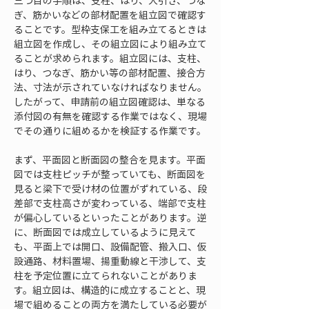
三つ目の手順は、支柱、はり、大引き、つな
ぎ、筋かいなどの部材配置を組立図で確認す
ることです。型枠支保工を組み立てるときは
組立図を作成し、その組立図により組み立て
ることが求められます。組立図には、支柱、
はり、つなぎ、筋かい等の部材配置、接合方
法、寸法が示されていなければなりません。
したがって、申請前の組立図確認は、単なる
添付図の有無を確認する作業ではなく、現場
でその通りに組めるかを検証する作業です。
まず、平面図と断面図の整合を見ます。平面
図では支柱ピッチが整っていても、断面図を
見ると梁下で受け材の位置がずれている、段
差部で支柱高さが変わっている、端部で支柱
が偏心しているといったことがあります。逆
に、断面図では成立しているように見えて
も、平面上では開口、設備配管、搬入口、仮
設通路、材料置場、揚重動線と干渉して、支
柱を予定位置に立てられないことがありま
す。組立図は、構造的に成立することと、現
場で組めることの両方を満たしている必要が