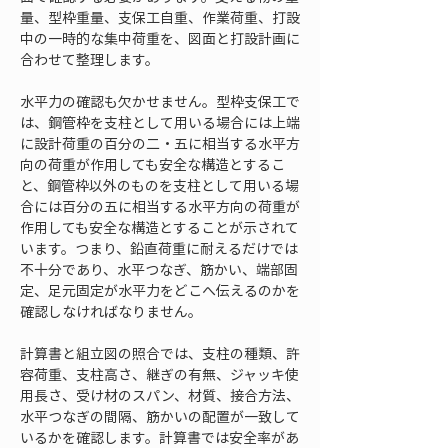
量、型枠重量、支保工自重、作業荷重、打設
中の一時的な集中荷重を、図面と打設計画に
合わせて整理します。
水平力の確認も欠かせません。型枠支保工で
は、鋼管枠を支柱として用いる場合には上端
に設計荷重の百分の二・五に相当する水平方
向の荷重が作用しても安全な構造とするこ
と、鋼管枠以外のものを支柱として用いる場
合には百分の五に相当する水平方向の荷重が
作用しても安全な構造とすることが示されて
います。つまり、鉛直荷重に耐えるだけでは
不十分であり、水平つなぎ、筋かい、端部固
定、足元固定が水平力をどこへ伝えるのかを
確認しなければなりません。
計算書と組立図の照合では、支柱の種類、許
容荷重、支柱高さ、継ぎの有無、ジャッキ使
用長さ、受け材のスパン、材質、接合方法、
水平つなぎの間隔、筋かいの配置が一致して
いるかを確認します。計算書では安全率があ