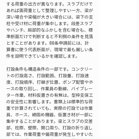
する荷重の出方が異なります。スラブだけで
あれば面荷重として整理しやすい一方、梁が
深い場合や梁幅が大きい場合には、梁下の支
柱や受け材に荷重が集中します。段差スラブ
やハンチ、局部的なふかしを含む場合も、標
準断面だけで判断すると不利側の条件を見落
とすことがあります。88条申請前には、計
算書に使う代表断面が、現場で最も厳しい条
件を説明できているかを確認します。
打設条件も構造条件の一部です。コンクリー
トの打設高さ、打設範囲、打設量、打設速
度、打設順序、打継ぎ位置、ポンプ配管やホ
ースの取り回し、作業員の動線、バイブレー
ター作業、材料仮置きの有無は、型枠支保工
の安全性に影響します。書類上は標準的な荷
重で計算されていても、実際の打設では作業
員、ホース、締固め機器、仮置き材が一部に
集中することがあります。梁とスラブの交差
部、柱際、壁際、開口周り、打設の折り返し
部では、作業荷重や偏荷重が発生しやすいた