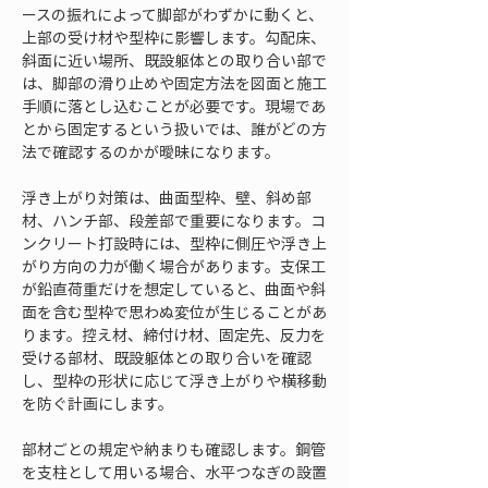
ースの振れによって脚部がわずかに動くと、
上部の受け材や型枠に影響します。勾配床、
斜面に近い場所、既設躯体との取り合い部で
は、脚部の滑り止めや固定方法を図面と施工
手順に落とし込むことが必要です。現場であ
とから固定するという扱いでは、誰がどの方
法で確認するのかが曖昧になります。
浮き上がり対策は、曲面型枠、壁、斜め部
材、ハンチ部、段差部で重要になります。コ
ンクリート打設時には、型枠に側圧や浮き上
がり方向の力が働く場合があります。支保工
が鉛直荷重だけを想定していると、曲面や斜
面を含む型枠で思わぬ変位が生じることがあ
ります。控え材、締付け材、固定先、反力を
受ける部材、既設躯体との取り合いを確認
し、型枠の形状に応じて浮き上がりや横移動
を防ぐ計画にします。
部材ごとの規定や納まりも確認します。鋼管
を支柱として用いる場合、水平つなぎの設置