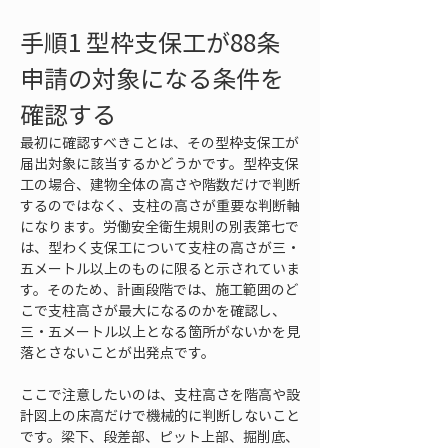
手順1 型枠支保工が88条
申請の対象になる条件を
確認する
最初に確認すべきことは、その型枠支保工が
届出対象に該当するかどうかです。型枠支保
工の場合、建物全体の高さや階数だけで判断
するのではなく、支柱の高さが重要な判断軸
になります。労働安全衛生規則の別表第七で
は、型わく支保工について支柱の高さが三・
五メートル以上のものに限ると示されていま
す。そのため、計画段階では、施工範囲のど
こで支柱高さが最大になるのかを確認し、
三・五メートル以上となる箇所がないかを見
落とさないことが出発点です。
ここで注意したいのは、支柱高さを階高や設
計図上の床高だけで機械的に判断しないこと
です。梁下、段差部、ピット上部、掘削底、