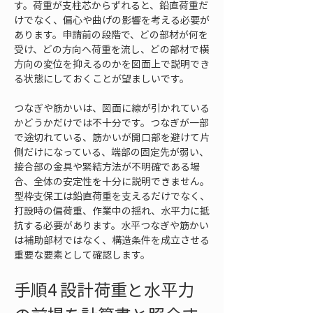
す。荷重が支柱芯からずれると、鉛直荷重だ
けでなく、偏心や曲げの影響を考える必要が
あります。申請前の段階で、どの部材が何を
受け、どの方向へ荷重を流し、どの部材で横
方向の変位を抑えるのかを図面上で説明でき
る状態にしておくことが望ましいです。
つなぎや筋かいは、図面に線が引かれている
かどうかだけでは不十分です。つなぎが一部
で途切れている、筋かいが開口部を避けて片
側だけになっている、端部の固定先が弱い、
接合部の金具や緊結方法が不明確である場
合、全体の安定性を十分に説明できません。
型枠支保工は鉛直荷重を支えるだけでなく、
打設時の偏荷重、作業中の揺れ、水平力に抵
抗する必要があります。水平つなぎや筋かい
は補助部材ではなく、構造条件を成立させる
重要な要素として確認します。
手順4 設計荷重と水平力