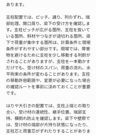
あります。
支柱配置では、ピッチ、通り、列のずれ、端
部処理、開口周り、梁下の受け方を確認しま
す。支柱ピッチが広がる箇所、支柱を抜いて
いる箇所、斜材やつなぎが途切れる箇所、梁
下で荷重が集中する箇所は、計算条件と現場
条件がずれやすい部分です。現場では、障害
物を避けるために支柱を少し移動する判断が
されることがありますが、支柱を一本動かす
だけでも、受け材のスパン、荷重の流れ、水
平拘束の条件が変わることがあります。支柱
の移動許容範囲や、変更が必要になった場合
の確認ルートを事前に決めておくことが重要
です。
はりや大引きの配置では、支柱上端との取り
合い、受け材の連続性、継手位置、端部支
持、横倒れ防止を確認します。梁下や壁際で
は、受け材の端部が片持ち状態になったり、
支柱芯と荷重芯がずれたりすることがありま