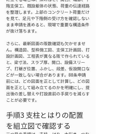
階支保工、既設躯体の状態、荷重の伝達経路
を整理します。上部のコンクリート荷重だけ
を見て、足元や下階側の受け方を確認しない
まま申請を進めると、現場で重要な構造条件
が抜け落ちます。
さらに、最新図面の版数確認も欠かせませ
ん。構造図、型枠施工図、支保工計画図、打
設計画図、工程表が異なる版で作られている
と、梁寸法、スラブ厚、開口、設備スリー
ブ、打継ぎ位置、ふかし、段差、仮設開口な
どが一致しない場合があります。88条申請
前には、どの図面を正として計算し、どの図
面を正として組み立てるのかを明確にし、提
出後の差し替えや打設直前の手戻りを減らす
ことが必要です。
手順3 支柱とはりの配置
を組立図で確認する