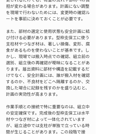
担が変わる場合があります。計画にない調整
を現場で行わないためには、変更時の確認ル
ートを事前に決めておくことが必要です。
また、部材の選定と使用状態も安全計画に結
び付ける必要があります。型枠支保工に使う
支柱材やつなぎ材は、著しい損傷、変形、腐
食があるものを使わないことが基本です。し
かし、現場では搬入時点での確認、組立前の
選別、組立後の再確認が曖昧になることがあ
ります。届出資料に部材や構造を記載するだ
けでなく、安全計画には、誰が搬入材を確認
するのか、不良材をどこへ隔離するのか、交
換した場合に記録を残すのかを盛り込むと、
計画の実効性が高まります。
作業手順との接続で特に重要なのは、組立中
の安定確保です。完成後の型枠支保工は水平
材やつなぎ材によって一体化されています
が、組立途中では支柱が単独で立っている時
間が生じることがあります。この段階で接