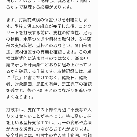
視し、どのように記録し、異常をどう判断す
るかまで整理する必要があります。
まず、打設前点検の位置づけを明確にしま
す。型枠支保工の組立が完了した後、コンク
リートを打設する前に、支柱の鉛直性、足元
の状態、水平つなぎや斜材の取付け、支柱頭
部の支持状態、型枠との取り合い、開口部周
辺、資材仮置きの有無を確認します。この点
検は形式的に済ませるのではなく、88条申
請で示した計画条件どおりに組み上がってい
るかを確認する作業です。点検記録には、単
に「良」と書くだけでなく、確認日、確認
者、対象範囲、是正の有無、是正完了の確認
を残すと、後から計画とのつながりを追いや
すくなります。
打設中は、支保工の下部や周辺に不要な立入
りをさせないことが基本です。特に高い支柱
を用いる型枠支保工では、万一の変形や崩壊
が大きな災害につながるおそれがあります。
安全計画には、打設中の立入禁止範囲、監視