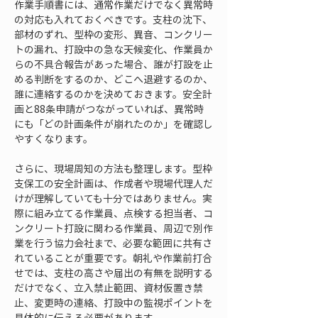
作業手順書には、通常作業だけでなく異常時
の対応も入れておくべきです。支柱の沈下、
部材のずれ、型枠の変形、異音、コンクリー
トの漏れ、打設中の急な天候変化、作業員か
らの不具合報告があった場合、誰が打設を止
める判断をするのか、どこへ退避するのか、
誰に連絡するのかを決めておきます。安全計
画と88条申請がつながっていれば、異常時
にも「どの計画条件が崩れたのか」を確認し
やすくなります。
さらに、現場周知の方法も整理します。型枠
支保工の安全計画は、作成者や現場代理人だ
けが理解していても十分ではありません。実
際に組み立てる作業員、点検する担当者、コ
ンクリート打設に関わる作業員、周辺で別作
業を行う協力会社まで、必要な範囲に共有さ
れていることが重要です。朝礼や作業前打合
せでは、支柱の高さや届出の有無を説明する
だけでなく、立入禁止範囲、資材仮置き禁
止、変更時の連絡、打設中の監視ポイントを
具体的に伝える必要があります。