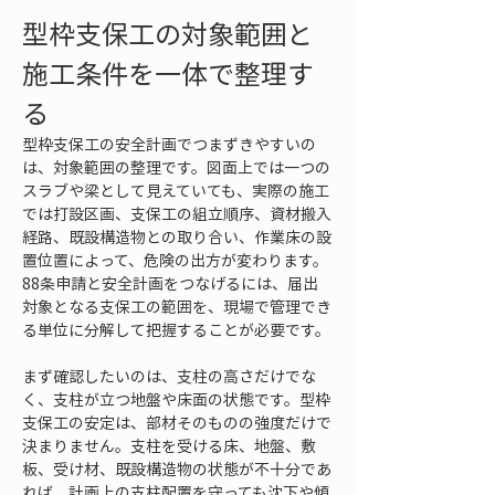
型枠支保工の対象範囲と
施工条件を一体で整理す
る
型枠支保工の安全計画でつまずきやすいの
は、対象範囲の整理です。図面上では一つの
スラブや梁として見えていても、実際の施工
では打設区画、支保工の組立順序、資材搬入
経路、既設構造物との取り合い、作業床の設
置位置によって、危険の出方が変わります。
88条申請と安全計画をつなげるには、届出
対象となる支保工の範囲を、現場で管理でき
る単位に分解して把握することが必要です。
まず確認したいのは、支柱の高さだけでな
く、支柱が立つ地盤や床面の状態です。型枠
支保工の安定は、部材そのものの強度だけで
決まりません。支柱を受ける床、地盤、敷
板、受け材、既設構造物の状態が不十分であ
れば、計画上の支柱配置を守っても沈下や傾