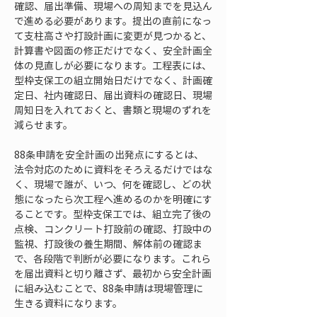
確認、届出準備、現場への周知までを見込ん
で進める必要があります。提出の直前になっ
て支柱高さや打設計画に変更が見つかると、
計算書や図面の修正だけでなく、安全計画全
体の見直しが必要になります。工程表には、
型枠支保工の組立開始日だけでなく、計画確
定日、社内確認日、届出資料の確認日、現場
周知日を入れておくと、書類と現場のずれを
減らせます。
88条申請を安全計画の出発点にするとは、
法令対応のために資料をそろえるだけではな
く、現場で誰が、いつ、何を確認し、どの状
態になったら次工程へ進めるのかを明確にす
ることです。型枠支保工では、組立完了後の
点検、コンクリート打設前の確認、打設中の
監視、打設後の養生期間、解体前の確認ま
で、各段階で判断が必要になります。これら
を届出資料と切り離さず、最初から安全計画
に組み込むことで、88条申請は現場管理に
生きる資料になります。