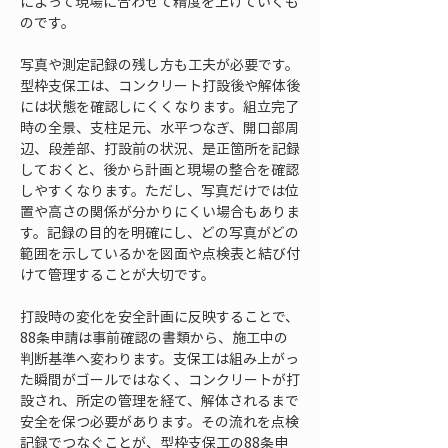
によって現場に合わせて精度を上げていくも
のです。
写真や測定記録の残し方も工夫が必要です。
型枠支保工は、コンクリート打設後や解体後
には状態を確認しにくくなります。組立完了
時の全景、支柱足元、水平つなぎ、開口部周
辺、段差部、打設前の状況、是正箇所を記録
しておくと、後から計画と現場の整合を確認
しやすくなります。ただし、写真だけでは位
置や高さの関係が分かりにくい場合もありま
す。記録の目的を明確にし、どの写真がどの
範囲を示しているかを図面や点検表と結び付
けて管理することが大切です。
打設時の変化を安全計画に反映することで、
88条申請は事前確認の書類から、施工中の
判断基準へ変わります。支保工は組み上がっ
た瞬間がゴールではなく、コンクリートが打
設され、所定の管理を経て、解体されるまで
安全を保つ必要があります。その流れを点検
記録でつなぐことが、型枠支保工の88条申