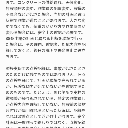
ます。コンクリートの供給遅れ、天候変化、
打設順序の変更、作業員の配置変更、設備の
不具合などが起きた場合、当初の計画と違う
状態で作業が進むことがあります。大きな変
更でなくても、荷重のかかり方や作業時間が
変わる場合には、安全上の確認が必要です。
88条申請の計画と異なる判断を現場で行っ
た場合は、その理由、確認者、対応内容を記
録しておくと、後日の説明や再発防止に役立
ちます。
型枠支保工の点検記録は、事故が起きたとき
のためだけに残すものではありません。日々
の点検を通じて、計画が現場で守られている
か、危険な傾向が出ていないかを確認するた
めのものです。たとえば、同じ箇所で支柱の
微調整が繰り返されている、特定の作業員し
か点検内容を理解していない、打設前の資材
片付けが毎回遅れるといった状況は、記録を
見れば改善点として浮かび上がります。安全
計画は一度作って終わりではなく、点検記録