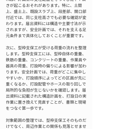
きが起こるおそれがあります。特に、土間
上、盛土上、既設スラブ上、段差部、開口部
付近では、同じ支柱高さでも必要な確認が変
わります。届出資料には構造や主要寸法が示
されますが、安全計画では、それを支える足
元条件まで具体化しておくことが重要です。
次に、型枠支保工が受ける荷重の流れを整理
します。型枠支保工には、型枠自体の重量、
鉄筋の重量、コンクリートの重量、作業員や
器具の荷重、打設時の偏りによる影響が加わ
ります。安全計画では、荷重がどこに集中し
やすいか、打設順序によってどの区画が先に
重くなるか、打設配管やホースの取り回しで
局所的な負担が生じないかを確認します。届
出資料に記載された構造計画を、打設日の実
作業に置き換えて見直すことが、書類と現場
をつなぐ第一歩です。
対象範囲の整理では、型枠支保工そのものだ
けでなく、周辺作業との関係も見落とせませ