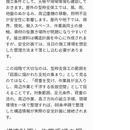
施工条件として、天候や現場環境も確認して
おきます。屋外の型枠支保工では、風、雨、
地盤のぬかるみ、周辺重機の移動、照明不足
が安全性に影響します。屋内や地下では、視
界、換気、搬入スペース、作業員同士の接
触、資材の仮置き場所が問題になりやすいで
す。届出資料は構造計画を中心に作成されま
すが、安全計画では、当日の施工環境を想定
した管理方法まで落とし込む必要がありま
す。
この段階で大切なのは、型枠支保工の範囲を
「図面に描かれた支柱の集まり」として見る
のではなく、「荷重を受け、作業員が出入り
し、周辺作業と干渉する仮設空間」として捉
えることです。対象範囲、足元条件、荷重の
流れ、周辺作業、高さ方向の組立手順、現場
環境を一体で整理すれば、88条申請で整理
した構造情報が実際の安全計画に接続されま
す。