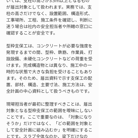
いては、支柱の高さが3.5m以上となるもの
が届出対象として扱われます。実務では、支
柱の高さだけでなく、設置範囲、構造形式、
工事場所、工程、施工条件を確認し、判断に
迷う場合は社内の安全担当者や所轄の窓口に
確認することが安全です。
型枠支保工は、コンクリートが必要な強度を
発現するまでの間、型枠、鉄筋、作業員、打
設設備、未硬化コンクリートなどの荷重を受
けます。完成構造物とは異なり、施工中の一
時的な状態で大きな負担を受けることもあり
ます。そのため、届出資料で示す支保工の配
置、部材、構造、主要寸法、施工方法は、安
全計画の中心資料として扱うべきものです。
現場担当者が最初に整理すべきことは、届出
対象となる型枠支保工の範囲を曖昧にしない
ことです。ここで重要なのは、「対象になり
そうか」だけではなく、「どの範囲を対象と
して安全計画に組み込むか」を明確にするこ
とです。スラブ全体なのか、梁下だけなの