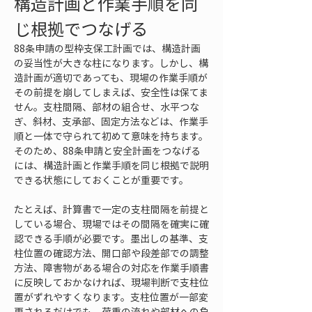
構造計画と作業手順を同
じ根拠でつなげる
88条申請の型枠支保工計画では、構造計画
の妥当性が大きな柱になります。しかし、構
造計画が適切であっても、現場の作業手順が
その前提を崩してしまえば、安全性は保てま
せん。支柱間隔、部材の組合せ、水平つな
ぎ、斜材、支承部、固定方法などは、作業手
順と一体で守られて初めて意味を持ちます。
そのため、88条申請と安全計画をつなげる
には、構造計画と作業手順を同じ根拠で説明
できる状態にしておくことが重要です。
たとえば、計算書で一定の支柱間隔を前提と
している場合、現場ではその間隔を確実に確
認できる手順が必要です。墨出しの基準、支
柱位置の確認方法、開口部や段差部での調整
方法、障害物がある場合の対応を作業手順書
に反映しておかなければ、現場判断で支柱位
置がずれやすくなります。支柱位置が一部変
更されるだけでも、荷重の流れや部材への負