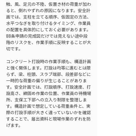
触、風、足元の不陸、仮置き材の荷重が加わ
ると、倒れやずれの原因になります。安全計
画では、支柱を立てる順序、仮固定の方法、
水平つなぎを取り付けるタイミング、作業員
の配置を具体的にしておく必要があります。
88条申請の完成図だけでは見えない途中段
階のリスクを、作業手順に反映することが大
切です。
コンクリート打設時の作業手順も、構造計画
と強く関係します。打設は均等に進むとは限
らず、梁、柱頭、スラブ端部、段差部などに
一時的な荷重の偏りが生じることがありま
す。安全計画では、打設順序、打設速度、打
設高さ、締固め作業の位置、作業員の待機場
所、支保工下部への立入り制限を整理しま
す。構造計画で想定している荷重条件と、実
際の打設手順が大きく違っていないかを確認
することで、届出資料と現場作業のずれを防
げます。