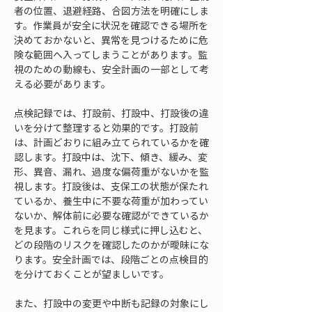
者の位置、退避経路、合図方法を明確にしま
す。作業員が安全に状況を確認できる場所を
決めておかないと、異常を見つけるために危
険な範囲へ入ってしまうことがあります。監
視のための動線も、安全計画の一部として考
える必要があります。
点検記録では、打設前、打設中、打設後の違
いを分けて整理すると効果的です。打設前
は、計画どおりに組み立てられているかを確
認します。打設中は、沈下、傾き、緩み、変
形、異音、漏れ、過度な偏荷重がないかを監
視します。打設後は、支保工の状態が保たれ
ているか、養生中に不要な荷重が加わってい
ないか、解体前に必要な確認ができているか
を見ます。これらを同じ様式に押し込むと、
どの段階のリスクを確認したのかが曖昧にな
ります。安全計画では、段階ごとの点検目的
を分けておくことが望ましいです。
また、打設中の変更や中断も記録の対象にし