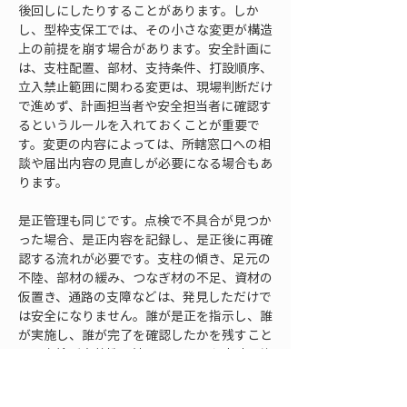
後回しにしたりすることがあります。しか
し、型枠支保工では、その小さな変更が構造
上の前提を崩す場合があります。安全計画に
は、支柱配置、部材、支持条件、打設順序、
立入禁止範囲に関わる変更は、現場判断だけ
で進めず、計画担当者や安全担当者に確認す
るというルールを入れておくことが重要で
す。変更の内容によっては、所轄窓口への相
談や届出内容の見直しが必要になる場合もあ
ります。
是正管理も同じです。点検で不具合が見つか
った場合、是正内容を記録し、是正後に再確
認する流れが必要です。支柱の傾き、足元の
不陸、部材の緩み、つなぎ材の不足、資材の
仮置き、通路の支障などは、発見しただけで
は安全になりません。誰が是正を指示し、誰
が実施し、誰が完了を確認したかを残すこと
で、点検が実効性を持ちます。88条申請の資
料と安全計画がつながっていれば、是正が必
要な理由も説明しやすくなります。