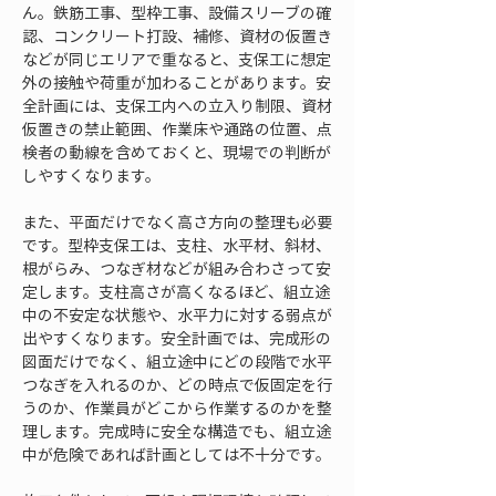
ん。鉄筋工事、型枠工事、設備スリーブの確
認、コンクリート打設、補修、資材の仮置き
などが同じエリアで重なると、支保工に想定
外の接触や荷重が加わることがあります。安
全計画には、支保工内への立入り制限、資材
仮置きの禁止範囲、作業床や通路の位置、点
検者の動線を含めておくと、現場での判断が
しやすくなります。
また、平面だけでなく高さ方向の整理も必要
です。型枠支保工は、支柱、水平材、斜材、
根がらみ、つなぎ材などが組み合わさって安
定します。支柱高さが高くなるほど、組立途
中の不安定な状態や、水平力に対する弱点が
出やすくなります。安全計画では、完成形の
図面だけでなく、組立途中にどの段階で水平
つなぎを入れるのか、どの時点で仮固定を行
うのか、作業員がどこから作業するのかを整
理します。完成時に安全な構造でも、組立途
中が危険であれば計画としては不十分です。