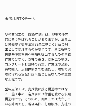
著者: LRTKチーム
型枠支保工の「88条申請」は、現場で便宜
的にそう呼ばれることがありますが、法令上
は労働安全衛生法第88条に基づく計画の届
出として整理するのが安全です。単に所轄の
労働基準監督署へ書類を提出するための事務
作業ではなく、支柱の高さ、支保工の構造、
コンクリート打設時の荷重、作業床や通路、
資材搬入、点検体制までを確認し、現場で実
際に守れる安全計画へ落とし込むための重要
な工程です。
型枠支保工は、完成後に残る構造物ではな
く、施工中の一定期間だけ荷重を受ける仮設
構造物です。そのため、図面上では成立して
いる計画でも、現場条件、打設順序、支柱の