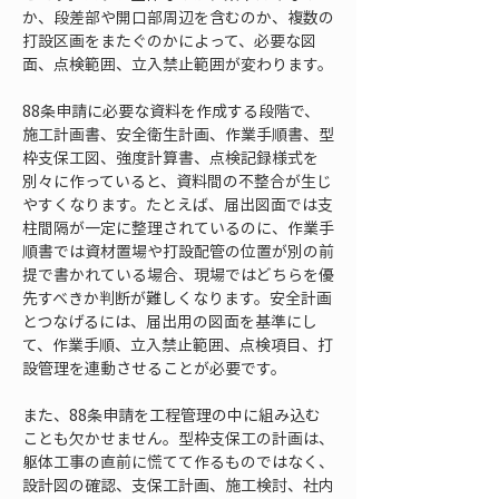
か、段差部や開口部周辺を含むのか、複数の
打設区画をまたぐのかによって、必要な図
面、点検範囲、立入禁止範囲が変わります。
88条申請に必要な資料を作成する段階で、
施工計画書、安全衛生計画、作業手順書、型
枠支保工図、強度計算書、点検記録様式を
別々に作っていると、資料間の不整合が生じ
やすくなります。たとえば、届出図面では支
柱間隔が一定に整理されているのに、作業手
順書では資材置場や打設配管の位置が別の前
提で書かれている場合、現場ではどちらを優
先すべきか判断が難しくなります。安全計画
とつなげるには、届出用の図面を基準にし
て、作業手順、立入禁止範囲、点検項目、打
設管理を連動させることが必要です。
また、88条申請を工程管理の中に組み込む
ことも欠かせません。型枠支保工の計画は、
躯体工事の直前に慌てて作るものではなく、
設計図の確認、支保工計画、施工検討、社内