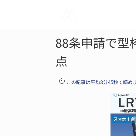
LRTK
Pho
88条申請で型
点
この記事は平均8分45秒で読め