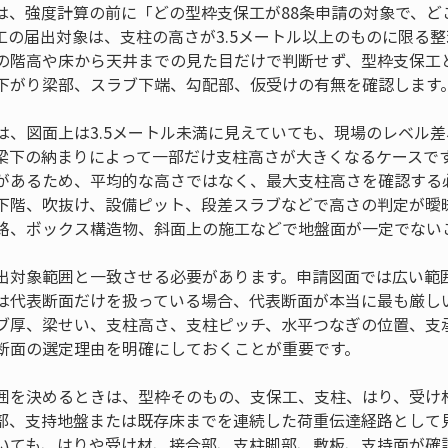
は、強度計算の前に「どの型枠支保工が88条申請の対象で、ど
工の届出対象は、支柱の高さが3.5メートル以上のものに限る
の階高や床から天井までの見た目だけで判断せず、型枠支保工
下がり梁部、スラブ下端、勾配部、仮受けの有無を確認します
は、図面上は3.5メートル未満に見えていても、現場のレベル
梁下の納まりによって一部だけ支柱高さが大きくなるケースで
があるため、平均的な高さではなく、最大支柱高さを確認する
下階、吹抜け、設備ピット、段差スラブなどで高さの判定が曖
路、ボックス構造物、斜面上の施工などで地盤面が一定でない
出対象範囲と一致させる必要があります。申請図面では広い範
は代表断面だけを扱っている場合、代表断面が本当に最も厳し
ブ厚、梁せい、支柱高さ、支柱ピッチ、水平つなぎの位置、支
断面の選定理由を明確にしておくことが重要です。
囲を決めるときは、型枠そのもの、支保工、支柱、はり、受け
部、支持地盤または既存床までを連続した荷重伝達経路として
いても、はりや受け材、接合部、支柱脚部、敷板、支持面が確