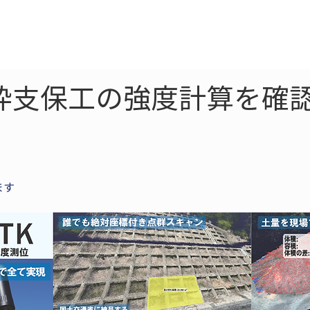
ne
LiDAR
ドローン
360
ソーラー
枠支保工の強度計算を確
ます