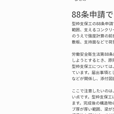
88条申請
型枠支保工の88条申
範囲、支えるコンクリ
のうえで強度計算の前
敷板、支持面などで荷
労働安全衛生法第88
しようとするとき、原
型枠支保工については
ています。届出事項と
などが関係し、添付図
ここで注意したいのは
い点です。型枠支保工
ます。完成後の構造物
ブ厚が厚い範囲、梁が