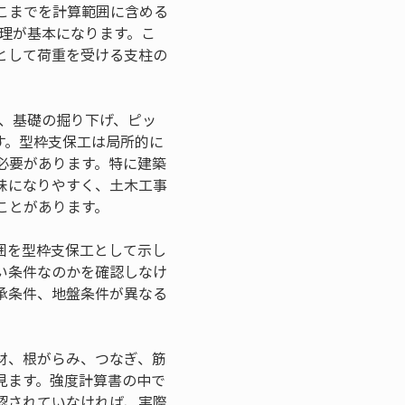
こまでを計算範囲に含める
整理が基本になります。こ
として荷重を受ける支柱の
。
差、基礎の掘り下げ、ピッ
す。型枠支保工は局所的に
必要があります。特に建築
昧になりやすく、土木工事
ことがあります。
囲を型枠支保工として示し
い条件なのかを確認しなけ
承条件、地盤条件が異なる
材、根がらみ、つなぎ、筋
見ます。強度計算書の中で
認されていなければ、実際