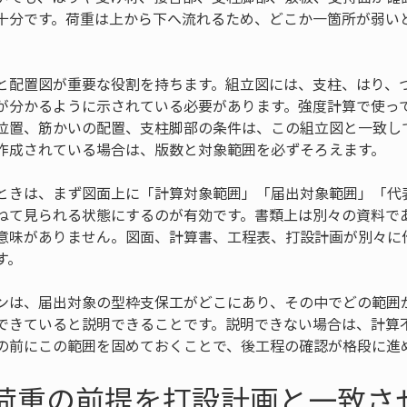
十分です。荷重は上から下へ流れるため、どこか一箇所が弱い
と配置図が重要な役割を持ちます。組立図には、支柱、はり、
が分かるように示されている必要があります。強度計算で使っ
位置、筋かいの配置、支柱脚部の条件は、この組立図と一致し
作成されている場合は、版数と対象範囲を必ずそろえます。
ときは、まず図面上に「計算対象範囲」「届出対象範囲」「代
ねて見られる状態にするのが有効です。書類上は別々の資料で
意味がありません。図面、計算書、工程表、打設計画が別々に
す。
ンは、届出対象の型枠支保工がどこにあり、その中でどの範囲
できていると説明できることです。説明できない場合は、計算
請の前にこの範囲を固めておくことで、後工程の確認が格段に進
計荷重の前提を打設計画と一致さ