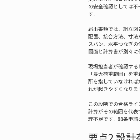
の安全確認としては不
す。
届出書類では、組立図
配置、接合方法、寸法
スパン、水平つなぎの
図面と計算書が別々に
現場担当者が確認する
「最大荷重範囲」を重
所を指していなければ
れが起きやすくなりま
この段階での合格ライ
計算がその範囲を代表
理不足です。88条申
要点2 設