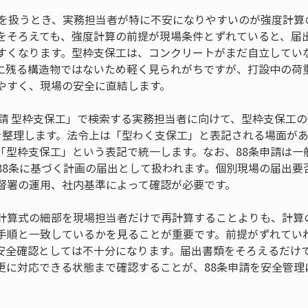
工を扱うとき、実務担当者が特に不安になりやすいのが強度計算
をそろえても、強度計算の前提が現場条件とずれていると、届
すくなります。型枠支保工は、コンクリートがまだ自立してい
に残る構造物ではないため軽く見られがちですが、打設中の荷
やすく、現場の安全に直結します。
申請 型枠支保工」で検索する実務担当者に向けて、型枠支保工
を整理します。法令上は「型わく支保工」と表記される場面が
「型枠支保工」という表記で統一します。なお、88条申請は一
88条に基づく計画の届出として扱われます。個別現場の届出要
督署の運用、社内基準によって確認が必要です。
計算式の細部を現場担当者だけで再計算することよりも、計算
手順と一致しているかを見ることが重要です。前提がずれてい
安全確認としては不十分になります。届出書類をそろえるだけ
更に対応できる状態まで確認することが、88条申請を安全管理