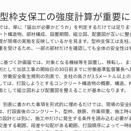
で型枠支保工の強度計算が重要
請では、単に「届出が必要かどうか」を判定するだけでは足りま
ート構造物、部材構成、設置期間、組立図、配置図が互いに整
提が現場の実態を反映しているかを見ます。型枠支保工は支柱
重を受けるため、一部の部材だけを確認しても全体の安全性は
条に基づく計画届では、対象となる機械等を設置し、移転し、ま
則として当該工事の開始日の30日前までに労働基準監督署長へ
、労働安全衛生規則の別表で、支柱の高さが3.5メートル以上
しては、打設しようとするコンクリート構造物の概要、構造、
面として組立図および配置図を整えることが基本になります。
、別表に書かれた事項を形式的に埋めるだけでは、現場の安全
は、打設直後のコンクリート、型枠、鉄筋、作業荷重、施工時
の設計とは別に、施工中だけに発生する条件を読み込む必要が
交差する範囲、段差や勾配がある範囲、打設順序によって一時