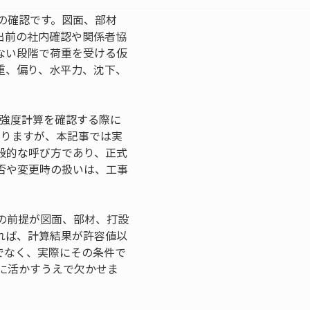
の確認です。図面、部材
出前の社内確認や関係者協
ない段階で荷重を受ける仮
重、偏り、水平力、沈下、
の強度計算を確認する際に
ありますが、本記事では実
般的な呼び方であり、正式
否や変更時の扱いは、工事
の前提が図面、部材、打設
れば、計算結果が許容値以
でなく、実際にその条件で
に活かすうえで欠かせま