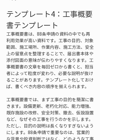
テンプレート4：工事概要
書テンプレート
工事概要書は、88条申請の資料の中でも再
利用効果が高い資料です。工事の目的、対象
範囲、施工場所、作業内容、施工方法、安全
上の留意点を整理することで、届出書本体や
添付図面の意味が伝わりやすくなります。工
事概要書の文章を毎回ゼロから書くと、担当
者によって粒度が変わり、必要な説明が抜け
ることがあります。テンプレート化しておけ
ば、書くべき内容の順序を揃えられます。
工事概要書では、まず工事の目的を簡潔に書
きます。設備更新、老朽化対応、能力増強、
既存施設の改修、安全対策、撤去、仮設設置
など、なぜその工事を行うのかを示します。
ただし、目的の説明は長くなりすぎないよう
にします。88条申請で重要なのは、営業的
な背景や投資判断ではなく、どのような工事