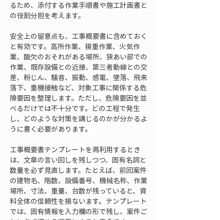
るため、添付する作業手順書や施工計画書と
の役割分担を考えます。
安全上の留意点も、工事概要書に含めておく
と有効です。高所作業、揚重作業、火気作
業、酸欠のおそれがある場所、狭あい部での
作業、既存設備との近接、第三者動線との交
差、粉じん、騒音、振動、感電、墜落、飛来
落下、重機接触など、対象工事に関係する危
険要因を整理します。ただし、危険要因を並
べるだけでは不十分です。どの工程で発生
し、どのような対策を講じるのかが分かるよ
うに書く必要があります。
工事概要書テンプレートを再利用するとき
は、文章の言い回しを残しつつ、固有名詞と
数量を必ず見直します。たとえば、前回案件
の建物名、階数、設備番号、機械名称、作業
場所、寸法、重量、台数が残っていると、資
料全体の信頼性を損ないます。テンプレート
では、固有情報を入力欄の形で残し、案件ご