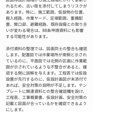
れるため、古い版を添付してしまうリスクが
あります。特に、施工範囲、仮設物の位置、
搬入経路、作業ヤード、足場範囲、重機配
置、開口部、避難経路、既存設備との取り合
いが変わる場合は、88条申請資料にも影響
する可能性があります。
添付資料の整理では、図面同士の整合も確認
します。配置図では作業場所が南側と示され
ているのに、平面図では北側の区画に作業範
囲が示されているような不整合があると、確
認する側に誤解を与えます。工程表では仮設
設置が先行するのに、仮設計画図が未添付で
あれば、安全対策の説明が不足します。テン
プレートに関連資料との整合確認欄を設け、
工程表、工事概要書、仮設計画、安全対策の
記載と図面が合っているかを確認できるよう
にします。
また、図面には届出用に説明を加えたほうが
よい場合があります。社内の設計図面は情報