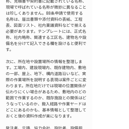
称、見積書や契約書に記載されている名称、
現場で呼ばれている名称が微妙に異なること
は珍しくありません。88条申請で使用する
名称は、届出書類や添付資料の表紙、工程
表、図面リスト、社内稟議資料などで揃える
必要があります。テンプレートには、正式名
称、社内略称、関連する工区名、建物名や設
備名を分けて記入できる欄を設けると便利で
す。
次に、所在地や設置場所の情報を整理しま
す。工場内、建設現場内、既存建物内、敷地
の一部、屋上、地下、構内道路沿いなど、実
際の作業場所を説明する表現は案件ごとに変
わります。所在地だけでは現場の位置関係が
伝わりにくい場合があるため、敷地内のどの
範囲で作業するのか、既存施設との関係はど
うなっているのか、搬入経路や作業ヤードは
どこにあるのかも、基本情報として整理して
おくと後の資料作成が楽になります。
発注者、元請、協力会社、設計者、設備担