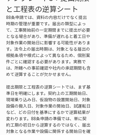
と工程表の逆算シート
88条申請では、資料の内容だけでなく提出
時期の管理が重要です。届出の類型によっ
て、工事開始前の一定期間までに提出が必要
となる場合があり、準備が遅れると着工日や
対象作業の開始日に影響する可能性がありま
す。法令上の届出時期は、対象となる届出の
根拠条項や様式によって異なるため、個別案
件ごとに確認する必要があります。実務で
は、所轄への事前確認や社内の承認期間も含
めて逆算することが欠かせません。
提出期限と工程表の逆算シートでは、まず基
準日を明確にします。契約上の工期開始日、
現場乗り込み日、仮設物の設置開始日、対象
設備の搬入日、対象作業の開始日、試運転日
など、どの日付を基準にするかで逆算結果が
変わります。88条申請の準備では、単に契
約工期の初日から逆算するのではなく、届出
対象となる作業や設備に関係する開始日を確