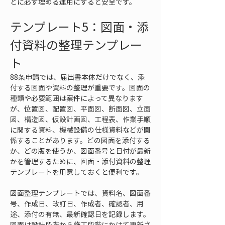
とに必ず埋める運用にすると安全です。
テンプレート5：図面・添
付資料の整理テンプレー
ト
88条申請では、届出書本体だけでなく、添
付する図面や資料の整理が重要です。図面の
種類や必要範囲は案件によって異なります
が、位置図、配置図、平面図、断面図、立面
図、構造図、仮設計画図、工程表、作業手順
に関する資料、機械設備の仕様資料などが関
係することがあります。どの図面を添付する
か、どの版を使うか、図面番号と日付が最新
かを管理するために、図面・添付資料の整理
テンプレートを用意しておくと便利です。
図面整理テンプレートでは、資料名、図面番
号、作成日、改訂日、作成者、確認者、用
途、添付の有無、最新確認日を記録します。
図面は設計段階から施工段階にかけて更新さ