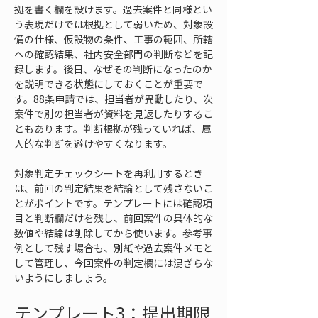
拠を書く欄を設けます。過去案件と同様とい
う表現だけでは根拠として弱いため、対象設
備の仕様、仮設物の条件、工事の範囲、所轄
への確認結果、社内安全部門の判断などを記
録します。後日、なぜその判断になったのか
を説明できる状態にしておくことが重要で
す。88条申請では、担当者が異動したり、次
案件で別の担当者が資料を見返したりするこ
ともあります。判断根拠が残っていれば、属
人的な判断を避けやすくなります。
対象判定チェックシートを再利用するとき
は、前回の判定結果を結論として残さないこ
とがポイントです。テンプレートには確認項
目と判断欄だけを残し、前回案件の具体的な
数値や結論は削除してから使います。参考事
例として残す場合も、別紙や過去案件メモと
して管理し、今回案件の判定欄には混ざらな
いようにしましょう。
テンプレート3：提出期限