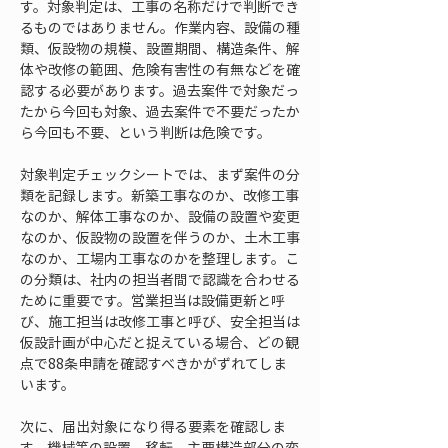
す。対象判定は、工事の名称だけで判断でき
るものではありません。作業内容、設備の種
類、仮設物の規模、設置期間、構造条件、解
体や改修の範囲、危険有害性の有無などを確
認する必要があります。過去案件で対象だっ
たから今回も対象、過去案件で不要だったか
ら今回も不要、という判断は危険です。
対象判定チェックシートでは、まず案件の分
類を記録します。新築工事なのか、改修工事
なのか、解体工事なのか、設備の設置や変更
なのか、仮設物の設置を伴うのか、土木工事
なのか、工場内工事なのかを整理します。こ
の分類は、社内の担当者間で認識を合わせる
ために重要です。営業担当は設備更新と呼
び、施工担当は改修工事と呼び、安全担当は
仮設計画が中心だと捉えている場合、どの観
点で88条申請を確認すべきかがずれてしま
います。
次に、届出対象になり得る要素を確認しま
す。機械等の設置、移転、主要構造部分の変