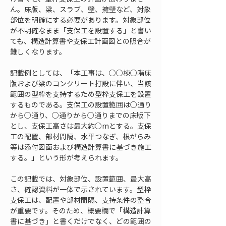
ん。床版、梁、スラブ、壁、擁壁など、対象
部位を明確にする必要があります。対象部位
が不明確なまま「支保工を設置する」と書い
ても、構造計算書や支保工計画図との照合が
難しくなります。
記載例としては、「本工事は、○○棟○階床
版および梁のコンクリート打設に伴い、当該
範囲の型枠を支持するため型枠支保工を設置
するものである。支保工の設置範囲は○通り
から○通り、○通りから○通りまでの床版下
とし、支保工高さは最大約○mとする。支保
工の配置、部材間隔、水平つなぎ、根がらみ
等は添付図面および構造計算書に基づき施工
する。」という形が考えられます。
この記載では、対象部位、設置範囲、最大高
さ、確認資料が一体で示されています。型枠
支保工は、配置や部材間隔、支持条件の整合
が重要です。そのため、概要欄で「構造計算
書に基づき」と書くだけでなく、どの範囲の