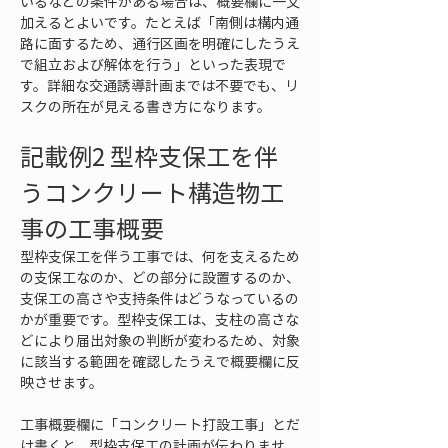
いるなどの条件がある場合は、概要欄に一文
加えるとよいです。たとえば「南側は構内通
路に面するため、通行区画を明確にしたうえ
で組立および解体を行う」といった表現で
す。詳細な交通誘導計画までは不要でも、リ
スクの所在が見える書き方になります。
記載例2 型枠支保工を伴
うコンクリート構造物工
事の工事概要
型枠支保工を伴う工事では、何を支えるため
の支保工なのか、どの部分に設置するのか、
支保工の高さや支持条件はどうなっているの
かが重要です。型枠支保工は、支柱の高さな
どにより届出対象の判断が変わるため、対象
に該当する範囲を確認したうえで概要欄に反
映させます。
工事概要欄に「コンクリート打設工事」とだ
け書くと、型枠支保工の計画が伝わりませ