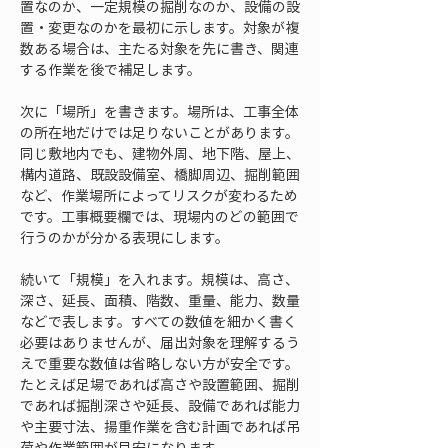
置なのか、一定規模の掘削なのか、設備の設
置・変更なのかを最初に示します。対象が複
数ある場合は、主たる対象を先に書き、関連
する作業を後で補足します。
次に「場所」を書きます。場所は、工事全体
の所在地だけでは足りないことがあります。
同じ敷地内でも、建物外周、地下階、屋上、
構内道路、既設設備室、橋脚周辺、掘削範囲
など、作業場所によってリスクが変わるため
です。工事概要欄では、現場内のどの範囲で
行うのかが分かる表現にします。
続いて「規模」を入れます。規模は、高さ、
深さ、延長、面積、階数、重量、能力、数量
などで表します。すべての数値を細かく書く
必要はありませんが、届出対象を理解するう
えで重要な数値は省略しない方が安全です。
たとえば足場であれば高さや設置範囲、掘削
であれば掘削深さや延長、設備であれば能力
や主要寸法、揚重作業を含む計画であれば吊
荷や作業範囲が目安になります。