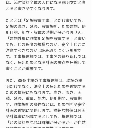
は、添付資料全体の入口になる説明文だと考
えると書きやすくなります。
たとえば「足場設置工事」とだけ書いても、
足場の高さ、延長、設置場所、対象建物、使
用目的、組立・解体の時期が分かりません。
「建物外周に作業用足場を設置する」と書い
ても、どの程度の規模なのか、安全上どこに
注意すべきなのかは読み取りにくいままで
す。工事概要欄では、工事名の繰り返しでは
なく、届出対象となる計画の要点を圧縮して
書くことが重要です。
また、88条申請の工事概要欄は、現場の説
明だけでなく、法令上の届出対象を確認する
ための情報にもなります。高さ、深さ、面
積、延長、重量、能力、使用期間、設置期
間、作業場所の条件などは、対象判断や安全
計画の確認に関係します。詳細な数値は図面
や計算書に記載するとしても、概要欄では
「どの資料を見れば詳細が分かるか」が自然