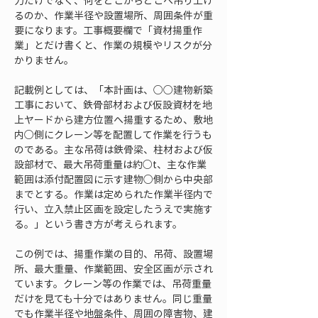
力だけでなく、何をどこからどこへ吊り上げ
るのか、作業半径や設置場所、周囲条件が重
要になります。工事概要欄で「資材揚重作
業」とだけ書くと、作業の規模やリスクが分
かりません。
記載例としては、「本計画は、○○建物新築
工事において、鉄骨部材および仮設資材を地
上ヤードから建方位置へ揚重するため、敷地
内○側にクレーン等を配置して作業を行うも
のである。主な吊荷は鉄骨梁、柱材および仮
設部材で、最大吊荷重量は約○t、主な作業
範囲は添付配置図に示す建物○側から中央部
までとする。作業は定められた作業半径内で
行い、立入禁止区画を設定したうえで実施す
る。」という書き方が考えられます。
この例では、揚重作業の目的、吊荷、設置場
所、最大重量、作業範囲、安全区画が示され
ています。クレーン等の作業では、吊荷重量
だけを見ても十分ではありません。同じ重量
でも作業半径や地盤条件、周囲の障害物、建