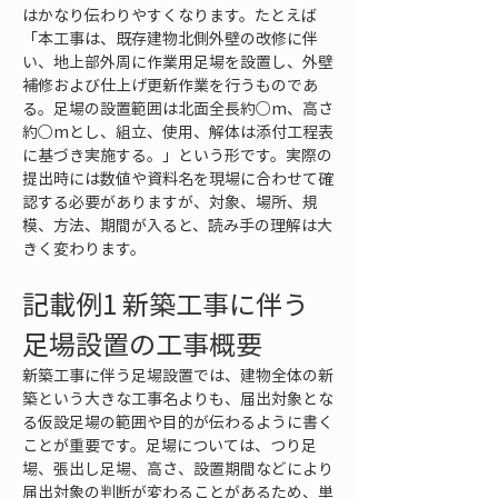
はかなり伝わりやすくなります。たとえば
「本工事は、既存建物北側外壁の改修に伴
い、地上部外周に作業用足場を設置し、外壁
補修および仕上げ更新作業を行うものであ
る。足場の設置範囲は北面全長約○m、高さ
約○mとし、組立、使用、解体は添付工程表
に基づき実施する。」という形です。実際の
提出時には数値や資料名を現場に合わせて確
認する必要がありますが、対象、場所、規
模、方法、期間が入ると、読み手の理解は大
きく変わります。
記載例1 新築工事に伴う
足場設置の工事概要
新築工事に伴う足場設置では、建物全体の新
築という大きな工事名よりも、届出対象とな
る仮設足場の範囲や目的が伝わるように書く
ことが重要です。足場については、つり足
場、張出し足場、高さ、設置期間などにより
届出対象の判断が変わることがあるため、単