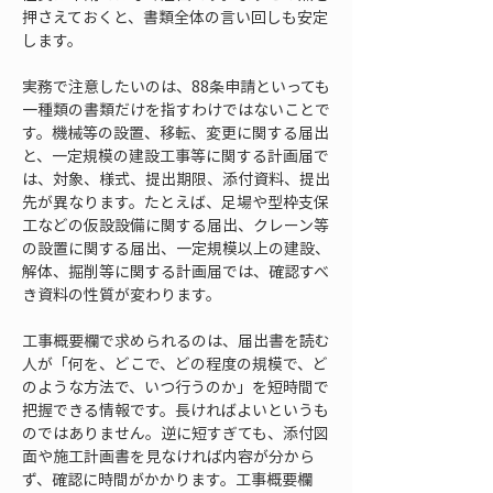
押さえておくと、書類全体の言い回しも安定
します。
実務で注意したいのは、88条申請といっても
一種類の書類だけを指すわけではないことで
す。機械等の設置、移転、変更に関する届出
と、一定規模の建設工事等に関する計画届で
は、対象、様式、提出期限、添付資料、提出
先が異なります。たとえば、足場や型枠支保
工などの仮設設備に関する届出、クレーン等
の設置に関する届出、一定規模以上の建設、
解体、掘削等に関する計画届では、確認すべ
き資料の性質が変わります。
工事概要欄で求められるのは、届出書を読む
人が「何を、どこで、どの程度の規模で、ど
のような方法で、いつ行うのか」を短時間で
把握できる情報です。長ければよいというも
のではありません。逆に短すぎても、添付図
面や施工計画書を見なければ内容が分から
ず、確認に時間がかかります。工事概要欄