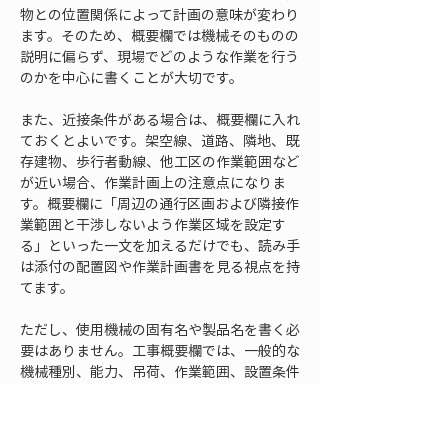
物との位置関係によって計画の意味が変わり
ます。そのため、概要欄では機械そのものの
説明に偏らず、現場でどのような作業を行う
のかを中心に書くことが大切です。
また、近接条件がある場合は、概要欄に入れ
ておくとよいです。架空線、道路、隣地、既
存建物、歩行者動線、他工区の作業範囲など
が近い場合、作業計画上の注意点になりま
す。概要欄に「周辺の通行区画および隣接作
業範囲と干渉しないよう作業区域を設定す
る」といった一文を加えるだけでも、読み手
は添付の配置図や作業計画書を見る視点を持
てます。
ただし、使用機械の固有名や製品名を書く必
要はありません。工事概要欄では、一般的な
機械種別、能力、吊荷、作業範囲、設置条件
を示せば足ります。製品名やブランド名に頼
るより、能力、吊荷、作業範囲、設置条件を
記載する方が、届出書として伝わる内容にな