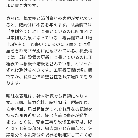
よい書き方です。
さらに、概要欄と添付資料の表現がずれてい
ると、確認側に不安を与えます。概要欄では
「南側外周足場」と書いているのに配置図で
は東側も対象になっている、概要欄では「地
上5階建て」と書いているのに立面図では塔
屋を含む高さが別に記載されている、概要欄
では「既存設備の更新」と書いているのに工
程表では移設や増設を含んでいる、といった
ずれは避けるべきです。工事概要欄は短い欄
ですが、資料全体の整合性を映す場所でもあ
ります。
曖昧な表現は、社内確認でも問題になりま
す。元請、協力会社、設計担当、現場所長、
安全担当、届出担当がそれぞれ異なる認識を
持ったまま進むと、提出直前に修正が発生し
ます。とくに、変更工事や改修工事では、既
存部分と新設部分、撤去部分と存置部分、仮
設部分と本設部分の境界を明確にしておく必