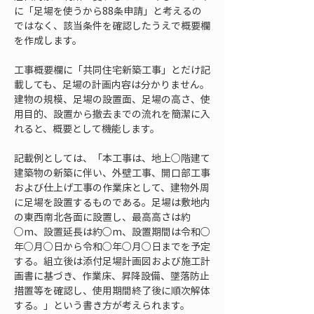
に「足場を使うから88条申請」と考えるの
ではなく、該当条件を確認したうえで概要欄
を作成します。
工事概要欄に「共同住宅新築工事」とだけ記
載しても、足場の計画内容は分かりません。
建物の規模、足場の設置面、足場の高さ、使
用目的、設置から撤去までの流れを簡潔に入
れると、概要として機能します。
記載例としては、「本工事は、地上○階建て
建築物の新築に伴い、外壁工事、開口部工事
および仕上げ工事の作業床として、建物外周
に足場を設置するものである。足場は敷地内
の東西南北各面に設置し、最高高さは約
○m、設置延長は約○m、設置期間は令和○
年○月○日から令和○年○月○日までを予定
する。組立後は添付足場計画図および施工計
画書に基づき、作業床、昇降設備、墜落防止
措置等を確認し、使用期間終了後に順次解体
する。」という書き方が考えられます。