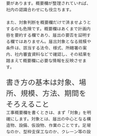
要があります。概要欄が整理されていれば、
社内の認識合わせにも役立ちます。
また、対象判断を概要欄だけで済ませようと
するのも危険です。概要欄はあくまで計画内
容を要約する欄であり、届出の要否を証明す
る欄ではありません。届出対象となる規模や
条件は、該当する法令、様式、所轄署の案
内、社内審査資料などで確認し、その結果を
踏まえて概要欄に必要な情報を反映させま
す。
書き方の基本は対象、場
所、規模、方法、期間を
そろえること
工事概要欄を書くときは、まず「対象」を明
確にします。対象とは、届出の中心となる構
造物、設備、仮設物、作業のことです。足場
なのか、型枠支保工なのか、クレーン等の設