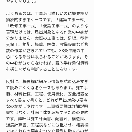
やすくなります。
よくあるのは、工事名は詳しいのに概要欄が
抽象的すぎるケースです。「建築工事一式」
「改修工事一式」「仮設工事一式」のような
表現だけでは、届出対象となる作業の中身が
分かりません。実際の工事では、足場、型枠
支保工、掘削、揚重、解体、設備設置など複
数の作業が含まれていても、88条申請の中
心になる部分は限られることがあります。そ
の中心が分からなければ、読み手は添付資料
を探しながら判断することになります。
反対に、概要欄に細かい情報を詰め込みすぎ
て読みにくくなるケースもあります。施工手
順、材料仕様、工程、使用機材、安全措置を
すべて長文で書くと、どれが届出対象の要点
なのかがぼやけます。工事概要欄は詳細説明
書ではなく、計画全体を理解するための要約
です。詳細は施工計画書、配置図、構造図、
強度計算書、工程表などに分担させ、概要欄
ではそれらの要点をつなぐ役割に徹するのが