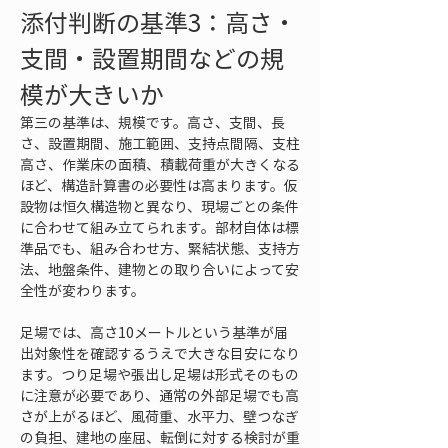
添付判断の基準3：高さ・
支間・設置期間などの規
模が大きいか
第三の基準は、規模です。高さ、支間、長
さ、設置期間、施工範囲、支持点間隔、支柱
高さ、作業床の面積、積載荷重が大きくなる
ほど、構造計算書の必要性は高まります。仮
設物は恒久構造物と異なり、現場ごとの条件
に合わせて組み立てられます。部材自体は標
準品でも、組み合わせ方、緊結状態、支持方
法、地盤条件、建物との取り合いによって安
全性が変わります。
足場では、高さ10メートルという基準が届
出対象性を確認するうえで大きな目安になり
ます。つり足場や張出し足場は形式そのもの
に注意が必要であり、通常の外部足場でも高
さが上がるほど、風荷重、水平力、壁つなぎ
の負担、建地の座屈、転倒に対する検討が重