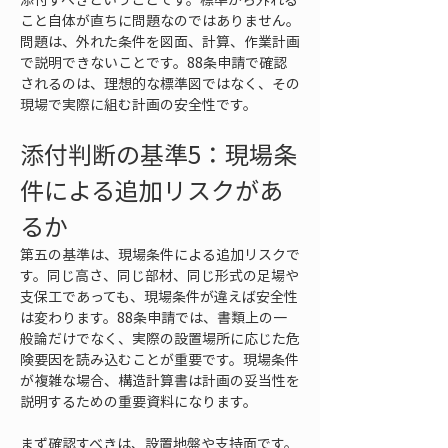
こと自体が直ちに問題なのではありません。
問題は、外れた条件を図面、計算、作業計画
で説明できないことです。88条申請で確認
されるのは、理想的な標準図ではなく、その
現場で実際に組む計画の安全性です。
添付判断の基準5：現場条
件による追加リスクがあ
るか
第五の基準は、現場条件による追加リスクで
す。同じ高さ、同じ部材、同じ形式の足場や
支保工であっても、現場条件が違えば安全性
は変わります。88条申請では、書類上の一
般論だけでなく、実際の設置場所に応じた危
険要因を読み込むことが重要です。現場条件
が複雑な場合、構造計算書は計画の妥当性を
説明するための重要資料になります。
まず確認すべきは、設置地盤や支持面です。