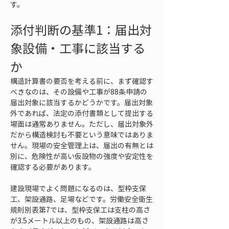
す。
添付判断の基準1：届出対
象設備・工事に該当する
か
構造計算書の要否を考える前に、まず確認す
べきなのは、その設備や工事が88条申請の
届出対象に該当するかどうかです。届出対象
外であれば、法定の添付書類として提出する
場面は通常ありません。ただし、届出対象外
だから構造検討も不要という意味ではありま
せん。現場の安全管理上は、届出の有無とは
別に、危険性が高い仮設物の強度や安定性を
確認する必要があります。
建設現場でよく問題になるのは、型枠支保
工、架設通路、足場などです。労働安全衛生
規則別表第7では、型枠支保工は支柱の高さ
が3.5メートル以上のもの、架設通路は高さ