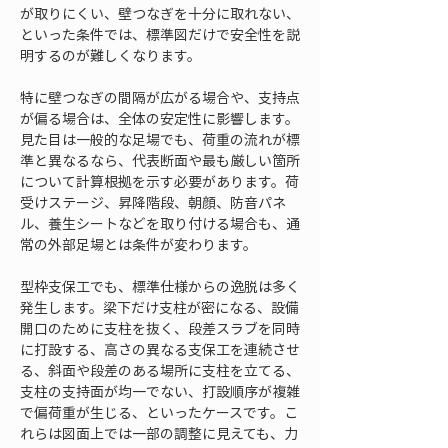
が取りにくい、壁つなぎを十分に取れない、
といった条件では、標準図だけで安全性を説
明するのが難しくなります。
特に壁つなぎの間隔が広がる場合や、支持点
が偏る場合は、全体の安定性に影響します。
見た目は一般的な足場でも、荷重の流れが標
準と異なるなら、代表断面や最も厳しい箇所
について計算根拠を示す必要があります。荷
受けステージ、昇降階段、朝顔、防音パネ
ル、養生シートなどを取り付ける場合も、通
常の外部足場とは条件が変わります。
型枠支保工でも、標準仕様からの逸脱は多く
発生します。梁下だけ支柱が密になる、設備
開口のために支柱を抜く、段差スラブを同時
に打設する、高さの異なる支保工を連続させ
る、斜面や段差のある場所に支柱を立てる、
支柱の支持面が均一でない、打設順序が複雑
で偏荷重が生じる、といったケースです。こ
れらは図面上では一部の調整に見えても、力