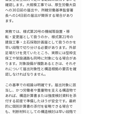
確認します。大規模工事では、厚生労働大臣
への30日前の届出や、所轄労働基準監督署
長への14日前の届出が関係する場合があり
ます。
実務では、様式第20号の機械等設置・移
転・変更届として扱うのか、様式第21号の
建設工事・土石採取計画届として扱うのかを
早い段階で切り分ける必要があります。外部
足場だけを見ていたところ、実際には型枠支
保工や架設通路も同時に対象になる場合があ
ります。対象設備が複数あるときは、それぞ
れについて届出対象性と構造根拠の要否を確
認しなければなりません。
この基準での結論は明確です。届出対象に該
当し、かつ労働者や重量物を支える構造物で
あれば、構造計算書または強度検討資料を添
付する前提で準備したほうが安全です。最終
的に個別計算書の添付を省略できる場合で
も、判断材料としての構造検討は早い段階で