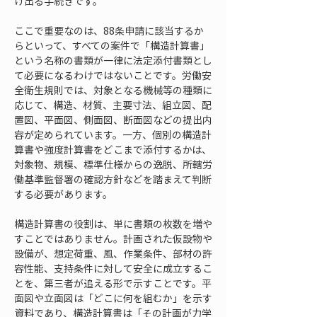
け出る手続きです。
ここで重要なのは、88条申請に該当するか
らといって、すべての案件で「構造計算書」
という名称の書類が一律に法定添付書類とし
て必要になるわけではないことです。労働安
全衛生規則では、対象となる機械等の種類に
応じて、構造、材質、主要寸法、組立図、配
置図、平面図、側面図、断面図などの提出内
容が定められています。一方、個別の構造計
算書や強度計算書をどこまで添付するかは、
対象物、規模、標準仕様からの逸脱、所轄労
働基準監督署の確認方針などを踏まえて判断
する必要があります。
構造計算書の役割は、単に書類の枚数を増や
すことではありません。計画された仮設物や
設備が、想定荷重、風、作業条件、部材の許
容性能、支持条件に対して安全に成立するこ
とを、第三者が追える形で示すことです。平
面図や立面図は「どこに何を組むか」を示す
資料であり、構造計算書は「その計画が力学