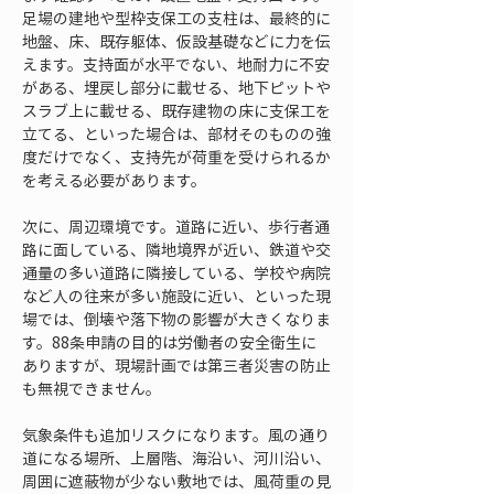
足場の建地や型枠支保工の支柱は、最終的に
地盤、床、既存躯体、仮設基礎などに力を伝
えます。支持面が水平でない、地耐力に不安
がある、埋戻し部分に載せる、地下ピットや
スラブ上に載せる、既存建物の床に支保工を
立てる、といった場合は、部材そのものの強
度だけでなく、支持先が荷重を受けられるか
を考える必要があります。
次に、周辺環境です。道路に近い、歩行者通
路に面している、隣地境界が近い、鉄道や交
通量の多い道路に隣接している、学校や病院
など人の往来が多い施設に近い、といった現
場では、倒壊や落下物の影響が大きくなりま
す。88条申請の目的は労働者の安全衛生に
ありますが、現場計画では第三者災害の防止
も無視できません。
気象条件も追加リスクになります。風の通り
道になる場所、上層階、海沿い、河川沿い、
周囲に遮蔽物が少ない敷地では、風荷重の見