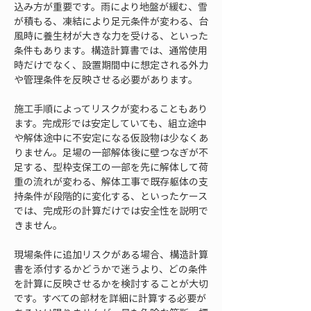
込み方が重要です。雨により地盤が緩む、雪
が積もる、凍結により足元条件が変わる、台
風時に養生材が大きな力を受ける、といった
条件もあります。構造計算書では、通常使用
時だけでなく、設置期間中に想定される外力
や管理条件を反映させる必要があります。
施工手順によってリスクが変わることもあり
ます。完成形では安定していても、組立途中
や解体途中に不安定になる仮設物は少なくあ
りません。足場の一部解体後に壁つなぎが不
足する、型枠支保工の一部を先に解体して荷
重の流れが変わる、解体工事で既存躯体の支
持条件が段階的に変化する、といったケース
では、完成形の計算だけでは安全性を説明で
きません。
現場条件に追加リスクがある場合、構造計算
書を添付するかどうかで迷うより、どの条件
を計算に反映させるかを検討することが大切
です。すべての部材を詳細に計算する必要が