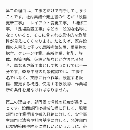
第二の理由は、工事名だけで判断してしまう
ことです。社内稟議や発注書の件名が「設備
更新工事」「レイアウト変更工事」「補修工
事」「足場設置工事」などの一般的な名称に
なっていると、そこに含まれる具体的な危険
性が見えにくくなります。たとえば、既存設
備の入替えに伴って局所排気装置、重量物の
据付、クレーン作業、高所作業、掘削、解
体、配管切断、仮設足場などが含まれる場
合、単なる更新工事として扱うだけでは不十
分です。88条申請の対象確認では、工事件
名ではなく、実際に行う作業、設置する設
備、変更する構造、使用する仮設物、作業場
所の条件を見なければなりません。
第三の理由は、部門間で情報の粒度が違うこ
とです。設備部門は機械仕様に詳しく、現場
部門は作業手順や搬入経路に詳しく、安全衛
生部門は法令や社内基準に詳しく、発注部門
は契約範囲や納期に詳しいというように、必