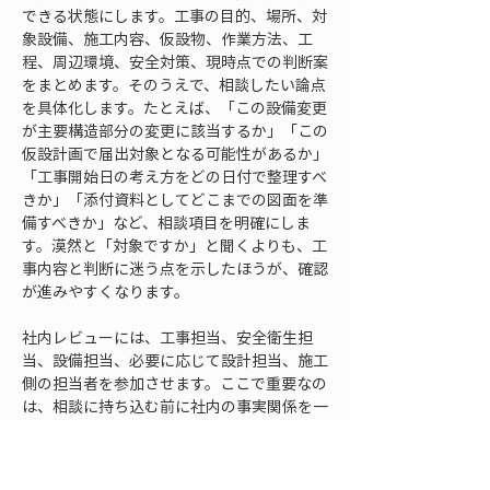
できる状態にします。工事の目的、場所、対
象設備、施工内容、仮設物、作業方法、工
程、周辺環境、安全対策、現時点での判断案
をまとめます。そのうえで、相談したい論点
を具体化します。たとえば、「この設備変更
が主要構造部分の変更に該当するか」「この
仮設計画で届出対象となる可能性があるか」
「工事開始日の考え方をどの日付で整理すべ
きか」「添付資料としてどこまでの図面を準
備すべきか」など、相談項目を明確にしま
す。漠然と「対象ですか」と聞くよりも、工
事内容と判断に迷う点を示したほうが、確認
が進みやすくなります。
社内レビューには、工事担当、安全衛生担
当、設備担当、必要に応じて設計担当、施工
側の担当者を参加させます。ここで重要なの
は、相談に持ち込む前に社内の事実関係を一
致させることです。現場部門は足場を使うと
言っているのに、設計資料には足場計画が反
映されていない。施工側は夜間作業を予定し