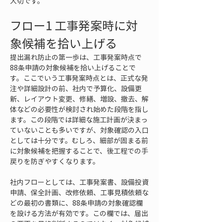
大切です。
フロー1 工事発案時に対
象候補を拾い上げる
提出漏れ防止の第一歩は、工事発案時点で
88条申請の対象候補を拾い上げることで
す。ここでいう工事発案時点とは、正式な発
注や詳細設計の前、社内で予算化、設備更
新、レイアウト変更、修繕、増設、撤去、解
体などの必要性が検討され始めた段階を指し
ます。この段階では詳細な施工計画が決まっ
ていないことも多いですが、対象確認の入口
としては十分です。むしろ、細部が固まる前
に対象候補を把握することで、後工程での手
戻りを防ぎやすくなります。
社内フローとしては、工事発案書、設備投資
申請、保全計画、改修依頼、工事見積依頼な
どの最初の書類に、88条申請の対象確認欄
を設ける方法が有効です。この欄では、届出