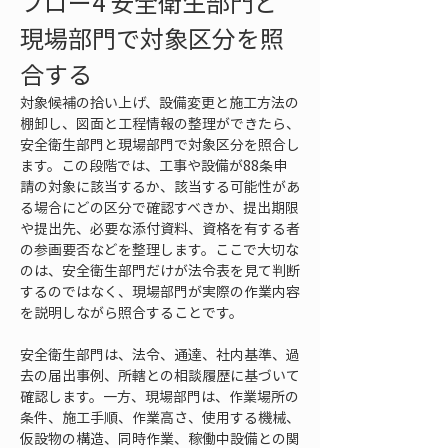
フロー4 安全衛生部門と
現場部門で対象区分を照
合する
対象候補の拾い上げ、設備変更と施工方法の
棚卸し、図面と工程情報の整理ができたら、
安全衛生部門と現場部門で対象区分を照合し
ます。この段階では、工事や設備が88条申
請の対象に該当するか、該当する可能性があ
る場合にどの区分で確認すべきか、提出期限
や提出先、必要な添付資料、資格を有する者
の参画要否などを整理します。ここで大切な
のは、安全衛生部門だけが法令表を見て判断
するのではなく、現場部門が実際の作業内容
を説明しながら照合することです。
安全衛生部門は、法令、通達、社内基準、過
去の届出事例、所轄との相談履歴に基づいて
確認します。一方、現場部門は、作業場所の
条件、施工手順、作業高さ、使用する機械、
仮設物の構造、同時作業、稼働中設備との関