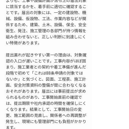
よりも、工事や設備計画が法令上の届出対象
に該当するかを、着手前に適切に確認するこ
とです。届出の対象には、一定の建設物、機
械、設備、仮設物、工法、作業内容などが関
係するため、建築、土木、設備、保全、安全
衛生、発注、施工管理の各部門が持つ情報を
組み合わせないと、正しい判断に到達しにく
い特徴があります。
提出漏れが起きやすい第一の理由は、対象確
認の入口が遅いことです。工事内容がほぼ固
まり、施工業者との契約や着工準備が進んだ
段階で初めて「これは88条申請の対象では
ないか」と気づくと、図面、工程表、施工計
画、安全対策資料の整備が間に合わなくなる
おそれがあります。届出には事前提出が求め
られるものがあり、工事開始直前の確認で
は、提出期限や社内承認の時間を確保しにく
くなります。結果として、工事開始日の変
更、施工範囲の見直し、関係者への再調整が
発生し、現場にも管理部門にも負担がかかり
ます。