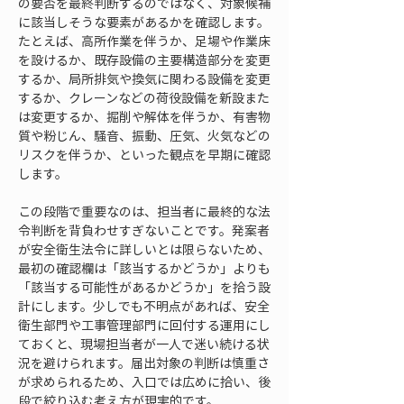
の要否を最終判断するのではなく、対象候補
に該当しそうな要素があるかを確認します。
たとえば、高所作業を伴うか、足場や作業床
を設けるか、既存設備の主要構造部分を変更
するか、局所排気や換気に関わる設備を変更
するか、クレーンなどの荷役設備を新設また
は変更するか、掘削や解体を伴うか、有害物
質や粉じん、騒音、振動、圧気、火気などの
リスクを伴うか、といった観点を早期に確認
します。
この段階で重要なのは、担当者に最終的な法
令判断を背負わせすぎないことです。発案者
が安全衛生法令に詳しいとは限らないため、
最初の確認欄は「該当するかどうか」よりも
「該当する可能性があるかどうか」を拾う設
計にします。少しでも不明点があれば、安全
衛生部門や工事管理部門に回付する運用にし
ておくと、現場担当者が一人で迷い続ける状
況を避けられます。届出対象の判断は慎重さ
が求められるため、入口では広めに拾い、後
段で絞り込む考え方が現実的です。