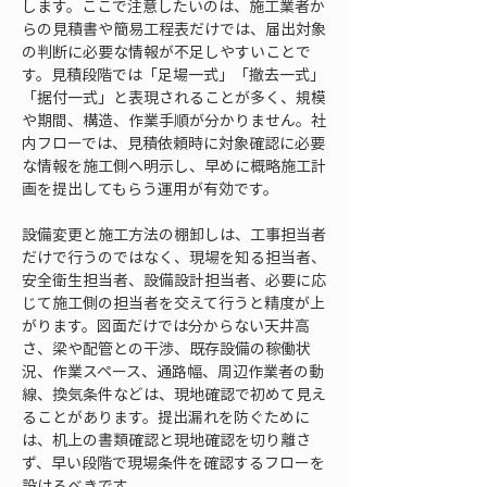
します。ここで注意したいのは、施工業者か
らの見積書や簡易工程表だけでは、届出対象
の判断に必要な情報が不足しやすいことで
す。見積段階では「足場一式」「撤去一式」
「据付一式」と表現されることが多く、規模
や期間、構造、作業手順が分かりません。社
内フローでは、見積依頼時に対象確認に必要
な情報を施工側へ明示し、早めに概略施工計
画を提出してもらう運用が有効です。
設備変更と施工方法の棚卸しは、工事担当者
だけで行うのではなく、現場を知る担当者、
安全衛生担当者、設備設計担当者、必要に応
じて施工側の担当者を交えて行うと精度が上
がります。図面だけでは分からない天井高
さ、梁や配管との干渉、既存設備の稼働状
況、作業スペース、通路幅、周辺作業者の動
線、換気条件などは、現地確認で初めて見え
ることがあります。提出漏れを防ぐために
は、机上の書類確認と現地確認を切り離さ
ず、早い段階で現場条件を確認するフローを
設けるべきです。