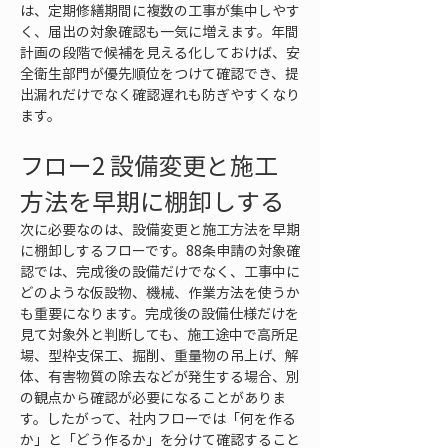
は、定期修繕期間に複数の工事が集中しやす
く、届出の対象確認も一気に増えます。年間
計画の段階で候補を見える化しておけば、安
全衛生部門が優先順位をつけて確認でき、提
出漏れだけでなく確認遅れも防ぎやすくなり
ます。
フロー2 設備変更と施工
方法を早期に棚卸しする
次に必要なのは、設備変更と施工方法を早期
に棚卸しするフローです。88条申請の対象確
認では、完成後の設備だけでなく、工事中に
どのような仮設物、機械、作業方法を使うか
も重要になります。完成後の設備仕様だけを
見て対象外と判断しても、施工途中で高所足
場、型枠支保工、掘削、重量物の吊上げ、解
体、有害物質の除去などが発生する場合、別
の観点から確認が必要になることがありま
す。したがって、社内フローでは「何を作る
か」と「どう作るか」を分けて確認すること