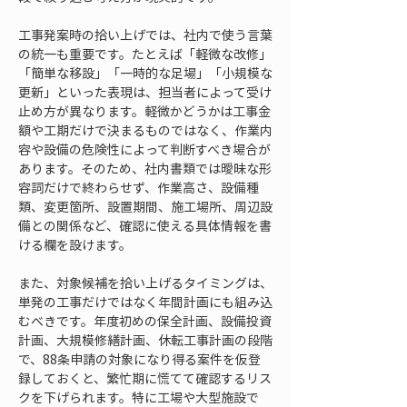
工事発案時の拾い上げでは、社内で使う言葉
の統一も重要です。たとえば「軽微な改修」
「簡単な移設」「一時的な足場」「小規模な
更新」といった表現は、担当者によって受け
止め方が異なります。軽微かどうかは工事金
額や工期だけで決まるものではなく、作業内
容や設備の危険性によって判断すべき場合が
あります。そのため、社内書類では曖昧な形
容詞だけで終わらせず、作業高さ、設備種
類、変更箇所、設置期間、施工場所、周辺設
備との関係など、確認に使える具体情報を書
ける欄を設けます。
また、対象候補を拾い上げるタイミングは、
単発の工事だけではなく年間計画にも組み込
むべきです。年度初めの保全計画、設備投資
計画、大規模修繕計画、休転工事計画の段階
で、88条申請の対象になり得る案件を仮登
録しておくと、繁忙期に慌てて確認するリス
クを下げられます。特に工場や大型施設で