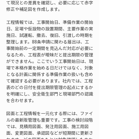
て現況との差異を確認し、必要に応じて赤字
修正や補足図を作成します。
工程情報では、工事開始日、準備作業の開始
日、足場や仮設物の設置期間、主要作業の実
施日、試運転、撤去、復旧、引渡しの時期を
整理します。88条申請に関わる届出は、工
事開始前の一定期間を見込んだ対応が必要に
なるため、工程表が曖昧だと提出期限の管理
ができません。ここでいう工事開始日は、現
場で本格作業を始める日だけではなく、対象
となる計画に関係する準備作業の扱いも含め
て確認する必要があります。社内では、工程
表のどの日付を提出期限管理の起点にするか
を明確にし、安全衛生部門と現場部門の認識
を合わせます。
図面と工程情報を一元化する際には、ファイ
ルの最新版管理も重要です。工事の検討段階
では、見積用図面、発注用図面、施工用図
面、変更図面、承認図などが短期間に更新さ