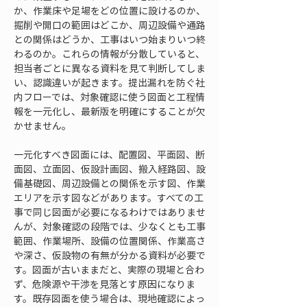
か、作業床や足場をどの位置に設けるのか、
掘削や開口の範囲はどこか、周辺設備や通路
との関係はどうか、工事はいつ始まりいつ終
わるのか。これらの情報が分散していると、
担当者ごとに異なる資料を見て判断してしま
い、認識違いが起きます。提出漏れを防ぐ社
内フローでは、対象確認に使う図面と工程情
報を一元化し、最新版を明確にすることが欠
かせません。
一元化すべき図面には、配置図、平面図、断
面図、立面図、仮設計画図、搬入経路図、設
備基礎図、周辺設備との関係を示す図、作業
エリアを示す図などがあります。すべての工
事で同じ図面が必要になるわけではありませ
んが、対象確認の段階では、少なくとも工事
範囲、作業場所、設備の位置関係、作業高さ
や深さ、仮設物の有無が分かる資料が必要で
す。図面が古いままだと、実際の現場と合わ
ず、危険源や干渉を見落とす原因になりま
す。既存図面を使う場合は、現地確認によっ