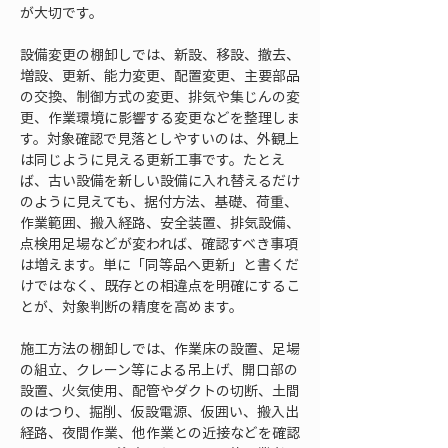
が大切です。
設備変更の棚卸しでは、新設、移設、撤去、
増設、更新、能力変更、配置変更、主要部品
の交換、制御方式の変更、排気や集じんの変
更、作業環境に影響する変更などを整理しま
す。対象確認で見落としやすいのは、外観上
は同じように見える更新工事です。たとえ
ば、古い設備を新しい設備に入れ替えるだけ
のように見えても、据付方法、基礎、荷重、
作業範囲、搬入経路、安全装置、排気設備、
点検用足場などが変われば、確認すべき事項
は増えます。単に「同等品へ更新」と書くだ
けではなく、既存との相違点を明確にするこ
とが、対象判断の精度を高めます。
施工方法の棚卸しでは、作業床の設置、足場
の組立、クレーン等による吊上げ、開口部の
設置、火気使用、配管やダクトの切断、土間
のはつり、掘削、仮設電源、仮囲い、搬入出
経路、夜間作業、他作業との近接などを確認