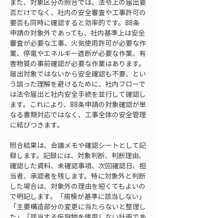
また、対象区分の照合では、法令上の届出要
否だけでなく、社内の安全審査や工事許可の
要否も同時に確認すると効率的です。88条
申請の対象外であっても、社内基準上は安全
審査が必要な工事、火気使用許可が必要な作
業、停電やエネルギー遮断が必要な作業、有
害物質の事前確認が必要な作業はあります。
届出対象ではないから安全確認も不要、とい
う誤った理解を避けるために、社内フローで
は法令届出と社内安全手続を並行して確認し
ます。これにより、88条申請の対象確認が単
なる書類対応ではなく、工事全体の安全管理
に結びつきます。
照合結果は、会議メモや確認シートとして記
録します。記録には、対象判断、判断理由、
確認した資料、未確認事項、次回確認日、担
当者、承認者を残します。特に対象外と判断
した場合は、対象外の理由を短くてもよいの
で明記します。「規模が基準に該当しない」
「主要構造部分の変更に当たらないと整理し
た」「該当する仮設物を使用しない計画であ