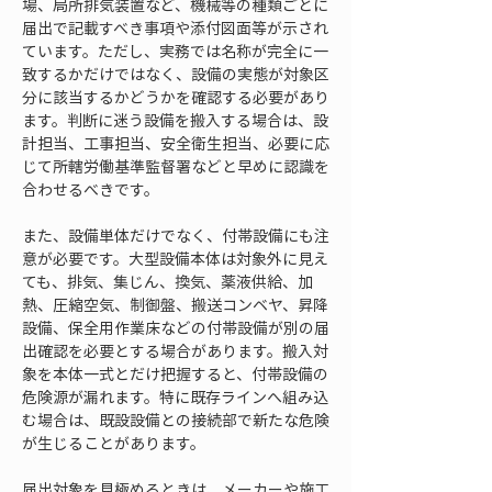
場、局所排気装置など、機械等の種類ごとに
届出で記載すべき事項や添付図面等が示され
ています。ただし、実務では名称が完全に一
致するかだけではなく、設備の実態が対象区
分に該当するかどうかを確認する必要があり
ます。判断に迷う設備を搬入する場合は、設
計担当、工事担当、安全衛生担当、必要に応
じて所轄労働基準監督署などと早めに認識を
合わせるべきです。
また、設備単体だけでなく、付帯設備にも注
意が必要です。大型設備本体は対象外に見え
ても、排気、集じん、換気、薬液供給、加
熱、圧縮空気、制御盤、搬送コンベヤ、昇降
設備、保全用作業床などの付帯設備が別の届
出確認を必要とする場合があります。搬入対
象を本体一式とだけ把握すると、付帯設備の
危険源が漏れます。特に既存ラインへ組み込
む場合は、既設設備との接続部で新たな危険
が生じることがあります。
届出対象を見極めるときは、メーカーや施工