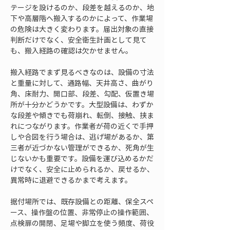
テージを設けるのか、段差を越えるのか、地
下や高層階へ搬入するのかによって、作業場
の危険は大きく変わります。届出対象の直接
判断だけでなく、安全衛生計画として見て
も、搬入経路の確認は欠かせません。
搬入経路でまず見るべきなのは、設備の寸法
と重量に対して、通路幅、天井高さ、曲がり
角、床耐力、開口部、段差、勾配、仮置き場
所が十分かどうかです。大型設備は、わずか
な段差や傾きでも荷崩れ、転倒、接触、挟ま
れにつながります。作業者が荷の近くで手押
しや合図を行う場合は、逃げ場があるか、第
三者が近づかない管理ができるか、死角が生
じないかも重要です。設備を運び込めるかだ
けでなく、安全に止められるか、戻せるか、
異常時に退避できるかまで考えます。
据付場所では、既存設備との距離、保全スペ
ース、操作盤の位置、非常停止の操作範囲、
点検扉の開閉、足場や脚立を使う頻度、荷役