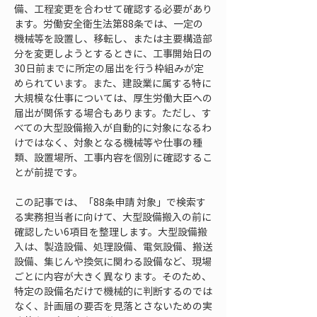
備、工程変更を合わせて確認する必要があり
ます。労働安全衛生法第88条では、一定の
機械等を設置し、移転し、または主要構造部
分を変更しようとするときに、工事開始日の
30日前までに所定の届出を行う枠組みが定
められています。また、建設業に属する特に
大規模な仕事については、厚生労働大臣への
届出が関係する場合もあります。ただし、す
べての大型設備搬入が自動的に対象になるわ
けではなく、対象となる機械等や仕事の種
類、設置場所、工事内容を個別に確認するこ
とが前提です。
この記事では、「88条申請 対象」で検索す
る実務担当者に向けて、大型設備搬入の前に
確認したい6項目を整理します。大型設備搬
入は、製造設備、処理設備、電気設備、搬送
設備、集じんや換気に関わる設備など、現場
ごとに内容が大きく異なります。そのため、
特定の設備名だけで機械的に判断するのでは
なく、計画届の要否を見落とさないための実