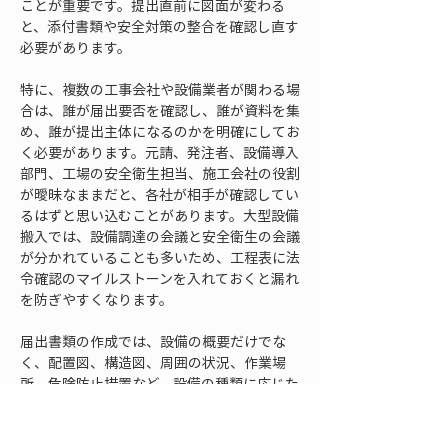
ことが重要です。提出直前に図面が変わる
と、添付書類や安全対策の整合を確認し直す
必要があります。
特に、複数の工事会社や設備業者が関わる場
合は、誰が届出要否を確認し、誰が資料を集
め、誰が提出主体になるのかを明確にしてお
く必要があります。元請、発注者、設備導入
部門、工場の安全衛生担当、施工会社の役割
が曖昧なままだと、各社が相手が確認してい
るはずと思い込むことがあります。大型設備
搬入では、設備調達の会議と安全衛生の会議
が分かれていることも多いため、工程表に法
令確認のマイルストーンを入れておくと漏れ
を防ぎやすくなります。
届出書類の作成では、設備の概要だけでな
く、配置図、構造図、周囲の状況、作業場
所、危険防止措置など、設備の種類に応じた
資料が求められます。労働安全衛生規則で
は、別表第七の機械等について、機械等の種
類に応じた事項を記載した書面や図面等を添