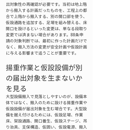
出対象性の再確認が必要です。当初は地上階
から搬入する計画だったものを、工程上の都
合で上階から搬入する、別の開口部を使う、
仮設通路を追加する、足場を組み替える、床
開口を設けるといった変更は、単なる段取り
変更では済まない場合があります。88条申
請の対象判断では、最初に作った計画だけで
なく、搬入方法の変更が安全計画や仮設計画
に与える影響まで追うことが重要です。
揚重作業と仮設設備が別
の届出対象を生まないか
を見る
大型設備搬入で見落としやすいのが、設備本
体ではなく、搬入のために設ける揚重作業や
仮設設備が届出対象を生む場合です。大型設
備を据え付けるためには、仮設足場、作業
床、架設通路、開口養生、仮設ステージ、吊
り治具、支保構造、仮囲い、仮設電源、搬入