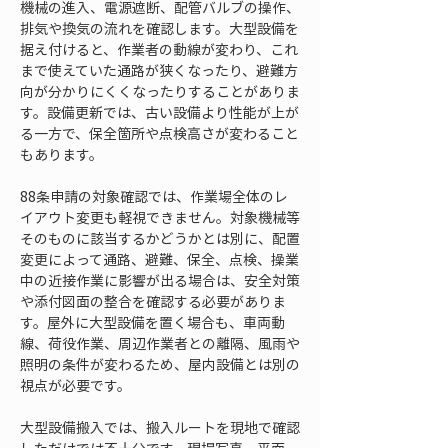
機械の進入、電源遮断、配管バルブの操作、
排気や換気の流れを確認します。大型設備を
据え付けると、作業者の動線が変わり、これ
まで使えていた通路が狭くなったり、避難方
向が分かりにくくなったりすることがありま
す。設備更新では、古い設備より性能が上が
る一方で、保全箇所や点検高さが変わること
もあります。
88条申請の対象確認では、作業場全体のレ
イアウト変更も軽視できません。対象機械等
そのものに該当するかどうかとは別に、配置
変更によって通路、避難、保全、点検、操業
中の近接作業に影響が出る場合は、安全対策
や添付図面の整合を確認する必要がありま
す。屋外に大型設備を置く場合も、車両動
線、荷役作業、周辺作業者との離隔、風雨や
照明の条件が変わるため、屋内設備とは別の
視点が必要です。
大型設備搬入では、搬入ルートを現地で確認