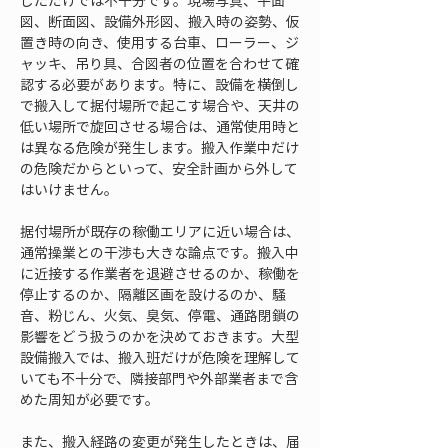
しただけでは不十分です。現場写真、平面
図、断面図、設備外形図、搬入時の姿勢、仮
置き時の向き、使用する台車、ローラー、ジ
ャッキ、吊り具、合図者の位置を合わせて確
認する必要があります。特に、設備を横倒し
で搬入して据付場所で起こす場合や、天井の
低い場所で旋回させる場合は、通常使用時と
は異なる危険が発生します。搬入作業中だけ
の危険だからといって、安全計画から外して
はいけません。
据付場所が既存の稼働エリアに近い場合は、
通常操業との干渉も大きな論点です。搬入中
に近接する作業者を退避させるのか、稼働を
停止するのか、隔離区画を設けるのか、騒
音、粉じん、火気、臭気、停電、通路閉鎖の
影響をどう扱うのかを決めておきます。大型
設備搬入では、搬入班だけが危険を理解して
いても不十分で、隣接部門や外部業者まで含
めた周知が必要です。
また、搬入経路の変更が発生したときは、届