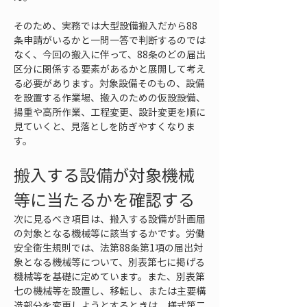
そのため、実務では大型設備搬入だから88
条申請がいるかと一問一答で判断するのでは
なく、今回の搬入に伴って、88条のどの届出
区分に関係する要素があるかと展開して考え
る必要があります。対象設備そのもの、設備
を設置する作業場、搬入のための仮設設備、
揚重や高所作業、工程変更、設計変更を順に
見ていくと、見落としを防ぎやすくなりま
す。
搬入する設備が対象機械
等に当たるかを確認する
次に見るべき項目は、搬入する設備が計画届
の対象となる機械等に該当するかです。労働
安全衛生規則では、法第88条第1項の届出対
象となる機械等について、別表第七に掲げる
機械等を基礎に定めています。また、別表第
七の機械等を設置し、移転し、または主要構
造部分を変更しようとするときは、様式第二