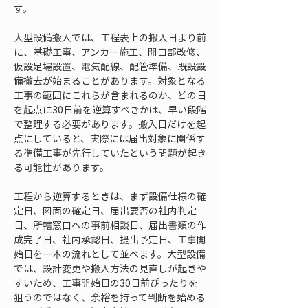
す。
大型設備搬入では、工程表上の搬入日より前
に、基礎工事、アンカー施工、開口部改修、
仮設足場設置、電気配線、配管準備、既設設
備撤去が始まることがあります。対象となる
工事の範囲にこれらが含まれるのか、どの日
を起点に30日前を逆算すべきかは、早い段階
で整理する必要があります。搬入日だけを起
点にしていると、実際には届出対象に関係す
る準備工事が先行していたという問題が起き
る可能性があります。
工程から逆算するときは、まず設備仕様の確
定日、図面の確定日、届出要否の社内判定
日、所轄窓口への事前相談日、届出書類の作
成完了日、社内承認日、提出予定日、工事開
始日を一本の流れとして並べます。大型設備
では、設計変更や搬入方法の見直しが起きや
すいため、工事開始日の30日前ぴったりを
狙うのではなく、余裕を持って判断を始める