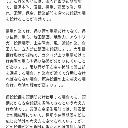
す。これを防ぐには、搬入計画の初期段階
で、設備本体、仮設、揚重、建築改修、電
気、配管、保全、操業部門を含めた確認の場
を設けることが有効です。
揚重作業では、吊り荷の重量だけでなく、吊
り位置、重心、旋回範囲、地耐力、アウトリ
ガー設置場所、上空障害、風、近接作業、合
図方法、立入禁止範囲を確認します。大型設
備は形状が複雑で、カタログ上の重量だけで
は実際の重心や吊り姿勢が分かりにくいこと
があります。吊り荷が不安定な状態で開口部
を通過する場合、作業者が近くで介助しなけ
ればならない場合、既存設備の上を越える場
合は、危険の程度が高まります。
仮設設備を短期間だけ使用する場合でも、短
期だから安全確認を省略できるという考え方
は危険です。労働安全衛生規則では、別表第
七の機械等について、種類や存置期間などに
応じた除外の考え方も定められていますが、
どの設備がどの例外に当たるかは個別に確認