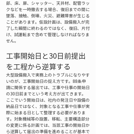
部、床、扉、シャッター、天井材、配管ラッ
クなどを一時撤去する場合、復旧までの間に
墜落、接触、倒壊、火災、避難障害が生じる
ことがあります。仮設計画は、設備搬入が完
了した瞬間に終わるのではなく、復旧、片付
け、試運転まで含めて管理しなければなりま
せん。
工事開始日と30日前提出
を工程から逆算する
大型設備搬入で実務上のトラブルになりやす
いのが、工事開始日の捉え方です。88条申
請に関係する届出では、工事や仕事の開始日
の30日前までという考え方が出てきます。
ここでいう開始日は、社内の発注日や設備の
納品日ではなく、対象となる工事や仕事が実
際に始まる日として整理する必要がありま
す。対象機械等の設置、移転、主要構造部分
の変更に係る計画では、当該工事の開始日か
ら逆算して届出の準備を進めることが基本で