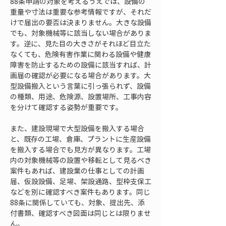
88条申請の対象を考えるうえでは、設備の
重量や寸法は重要な参考情報ですが、それだ
けで届出の要否は決まりません。大きな設備
でも、対象機械等に該当しない場合がありま
す。逆に、見た目の大きさがそれほど目立た
なくても、危険有害作業に関わる設備や健康
障害を防止するための設備に該当すれば、計
画届の確認が必要になる場合があります。大
型設備搬入という言葉に引っ張られず、設備
の種類、用途、危険源、設置場所、工事内容
を分けて確認する姿勢が重要です。
また、建設現場で大型設備を搬入する場合
と、既存の工場、倉庫、プラントに生産設備
を搬入する場合でも見方が異なります。工場
内の対象機械等の設置や移転として見るべき
案件もあれば、建設業の仕事としての計画
届、仮設設備、足場、架設通路、型枠支保工
などを別に確認すべき案件もあります。同じ
88条に関係していても、対象、提出先、添
付書類、確認すべき図面は同じとは限りませ
ん。