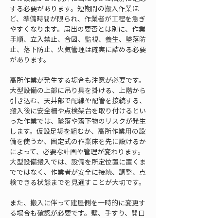
する必要があります。短期間の搬入作業ほ
ど、準備時間が限られ、作業者が工程を急ぎ
やすくなります。届出の要否とは別に、作業
手順、立入禁止、合図、監視、養生、墜落防
止、落下防止、火気管理は確実に詰める必要
があります。
高所作業が発生する場合も注意が必要です。
大型設備の上部に吊り具を掛ける、上階から
引き込む、天井部で配線や配管を接続する、
搬入後に安全柵や点検架台を取り付けるとい
った作業では、墜落や落下物のリスクが発生
します。仮設足場を組むか、高所作業用の設
備を使うか、固定式の作業床を先に設けるか
によって、必要な計画や管理が変わります。
大型設備搬入では、設備を所定位置に置くま
でではなく、作業者が安全に接続、調整、点
検できる状態までを見通すことが大切です。
また、搬入に伴って建屋側を一時的に変更す
る場合も確認が必要です。壁、手すり、開口