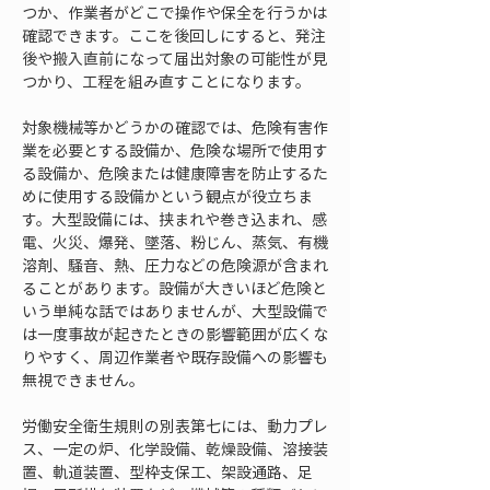
つか、作業者がどこで操作や保全を行うかは
確認できます。ここを後回しにすると、発注
後や搬入直前になって届出対象の可能性が見
つかり、工程を組み直すことになります。
対象機械等かどうかの確認では、危険有害作
業を必要とする設備か、危険な場所で使用す
る設備か、危険または健康障害を防止するた
めに使用する設備かという観点が役立ちま
す。大型設備には、挟まれや巻き込まれ、感
電、火災、爆発、墜落、粉じん、蒸気、有機
溶剤、騒音、熱、圧力などの危険源が含まれ
ることがあります。設備が大きいほど危険と
いう単純な話ではありませんが、大型設備で
は一度事故が起きたときの影響範囲が広くな
りやすく、周辺作業者や既存設備への影響も
無視できません。
労働安全衛生規則の別表第七には、動力プレ
ス、一定の炉、化学設備、乾燥設備、溶接装
置、軌道装置、型枠支保工、架設通路、足