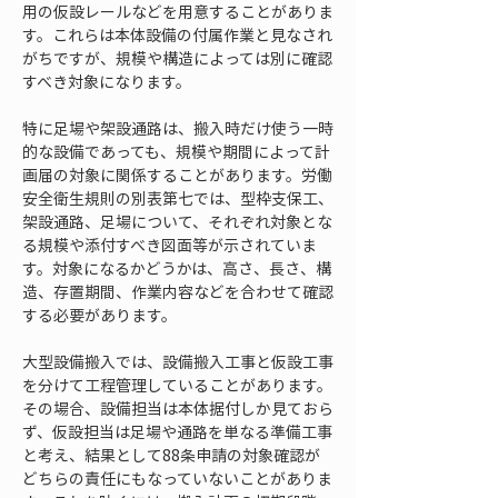
用の仮設レールなどを用意することがありま
す。これらは本体設備の付属作業と見なされ
がちですが、規模や構造によっては別に確認
すべき対象になります。
特に足場や架設通路は、搬入時だけ使う一時
的な設備であっても、規模や期間によって計
画届の対象に関係することがあります。労働
安全衛生規則の別表第七では、型枠支保工、
架設通路、足場について、それぞれ対象とな
る規模や添付すべき図面等が示されていま
す。対象になるかどうかは、高さ、長さ、構
造、存置期間、作業内容などを合わせて確認
する必要があります。
大型設備搬入では、設備搬入工事と仮設工事
を分けて工程管理していることがあります。
その場合、設備担当は本体据付しか見ておら
ず、仮設担当は足場や通路を単なる準備工事
と考え、結果として88条申請の対象確認が
どちらの責任にもなっていないことがありま