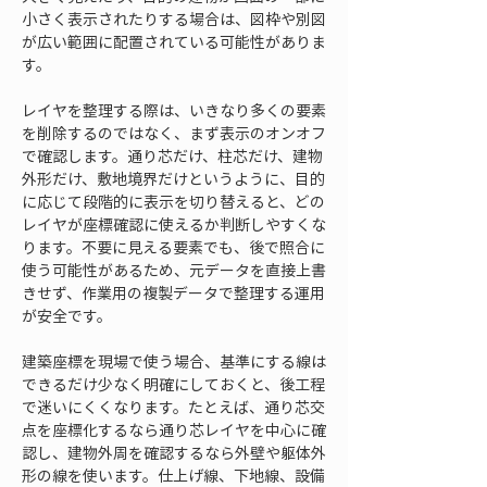
小さく表示されたりする場合は、図枠や別図
が広い範囲に配置されている可能性がありま
す。
レイヤを整理する際は、いきなり多くの要素
を削除するのではなく、まず表示のオンオフ
で確認します。通り芯だけ、柱芯だけ、建物
外形だけ、敷地境界だけというように、目的
に応じて段階的に表示を切り替えると、どの
レイヤが座標確認に使えるか判断しやすくな
ります。不要に見える要素でも、後で照合に
使う可能性があるため、元データを直接上書
きせず、作業用の複製データで整理する運用
が安全です。
建築座標を現場で使う場合、基準にする線は
できるだけ少なく明確にしておくと、後工程
で迷いにくくなります。たとえば、通り芯交
点を座標化するなら通り芯レイヤを中心に確
認し、建物外周を確認するなら外壁や躯体外
形の線を使います。仕上げ線、下地線、設備