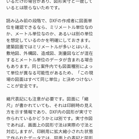
いるだけの場合があり、図形実寸と一致して
いるとは限らないためです。
読み込み前の段階で、DXFの作成者に図面単
位を確認できるなら、ミリメートル単位なの
か、メートル単位なのか、あるいは別の単位
を想定しているのかを明確にしておきます。
建築図面ではミリメートルが多いとはいえ、
敷地図、外構図、造成図、測量図などが混在
するとメートル単位のデータが含まれる場合
もあります。同じ案件内でも図面種別によっ
て単位が異なる可能性があるため、「この現
場の図面はすべて同じ単位」と決めつけない
ことが安全です。
縮尺表記にも注意が必要です。図面に「縮
尺」が書かれていても、それは印刷時の見え
方を示す情報であり、DXF内の図形が実寸で
作られているかどうかとは別です。実寸作図
であれば、画面上の図形寸法は実際の寸法と
対応しますが、印刷用に拡大縮小された状態
で作られたデータでは、図面上の表記と図形