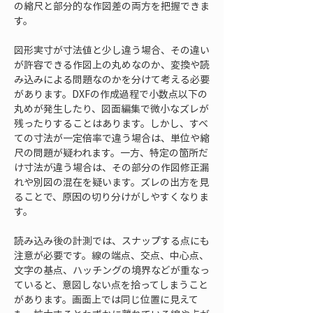
の縮尺と部分的な作図差の両方を把握できま
す。
図形実寸が寸法値と少し違う場合、その違い
が許容できる作図上の丸めなのか、変換や読
み込みによる問題なのかを分けて考える必要
があります。DXFの作成過程で小数点以下の
丸めが発生したり、図面編集で微小なズレが
残ったりすることはあります。しかし、すべ
ての寸法が一定倍率で違う場合は、単位や縮
尺の問題が疑われます。一方、特定の箇所だ
け寸法が違う場合は、その部分の作図修正漏
れや別図の混在を疑います。ズレの出方を見
ることで、原因の切り分けがしやすくなりま
す。
読み込み後の計測では、スナップする点にも
注意が必要です。線の端点、交点、中心点、
文字の基点、ハッチングの境界などが重なっ
ていると、意図しない点を拾ってしまうこと
があります。画面上では同じ位置に見えて