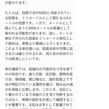
が変わります。
たとえば、柱間寸法が6000と作図されてい
る図面を、ミリメートルとして読むなら6メ
ートルの柱間です。一方で、メートルとして
読んでしまうと6000メートルの距離として
扱われる可能性があります。逆に、メートル
単位で作られた図面をミリメートル単位とし
て読めば、実際より極端に小さくなります。
このような単位違いは、図面全体が均等に拡
大または縮小されるため、見た目の形状だけ
では発見しにくいです。
単位確認では、図面内の代表的な寸法を使う
のが有効です。通り芯間、柱芯間、建物外周
寸法、階段幅、開口幅など、設計図面上で寸
法が明記されている箇所を選び、読み込み後
の計測値と比較します。このとき、注記とし
て書かれている寸法値だけを見て判断するの
ではなく、実際の図形を計測して確認するこ
とが重要です。注記は文字として配置されて