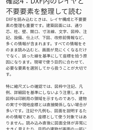
確認4：DXF内のレイヤと
不要要素を整理して読む
DXFを読み込むときは、レイヤ構成と不要要
素の整理も重要です。建築図面には、通り
芯、柱、壁、開口、寸法線、文字、図枠、注
記、設備、仕上げ、下図、改修前情報など、
多くの情報が含まれます。すべての情報をそ
のまま読み込むと、画面が見にくくなるだけ
でなく、誤った線を基準にして座標を拾う原
因になります。現場で使う目的に合わせて、
必要な要素を選別してから扱うことが大切で
す。
特に縮尺ズレの確認では、図枠や注記、凡
例、詳細図を基準にしないよう注意します。
図枠は印刷用の領域を示すものであり、建物
の実寸や現地座標とは直接関係しない場合が
多いです。注記や凡例も、図面を説明するた
めの情報であり、座標として使う対象ではあ
りません。読み込み直後に図面全体が非常に
大きく見えたり、目的の建物が画面の一部に