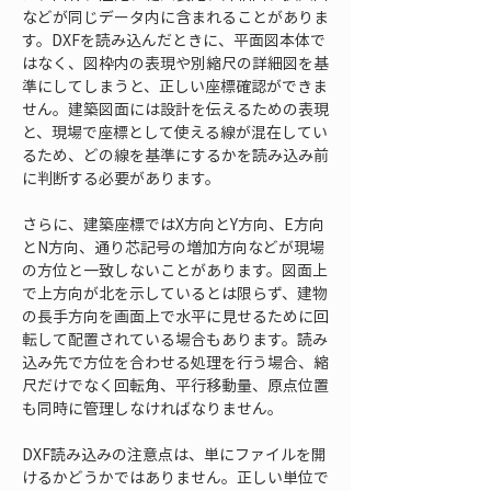
などが同じデータ内に含まれることがありま
す。DXFを読み込んだときに、平面図本体で
はなく、図枠内の表現や別縮尺の詳細図を基
準にしてしまうと、正しい座標確認ができま
せん。建築図面には設計を伝えるための表現
と、現場で座標として使える線が混在してい
るため、どの線を基準にするかを読み込み前
に判断する必要があります。
さらに、建築座標ではX方向とY方向、E方向
とN方向、通り芯記号の増加方向などが現場
の方位と一致しないことがあります。図面上
で上方向が北を示しているとは限らず、建物
の長手方向を画面上で水平に見せるために回
転して配置されている場合もあります。読み
込み先で方位を合わせる処理を行う場合、縮
尺だけでなく回転角、平行移動量、原点位置
も同時に管理しなければなりません。
DXF読み込みの注意点は、単にファイルを開
けるかどうかではありません。正しい単位で