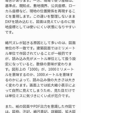
場合があります。一方、現場で使う座標は、
基準点、既知点、敷地境界、公共座標、ロー
カル座標など、現地の位置関係を再現するこ
とを重視します。この違いを整理しないまま
DXFを読み込むと、図面は見えているのに現
地座標としては使いにくい状態になりやすい
です。
縮尺ズレが起きる原因として多いのは、図面
単位の不一致です。建築図面ではミリメート
ル単位で作図されていることが一般的です
が、読み込み先がメートル単位として扱う設
定になっていると、数値の意味が変わりま
す。図形上の「1000」が、1000ミリメート
ルを意味するのか、1000メートルを意味す
るのかによって、読み込み後の大きさは大き
く変わります。画面上では拡大縮小表示によ
って自然に見えてしまうため、見た目だけで
は単位ミスに気づきにくい点が厄介です。
また、紙の図面やPDF出力を意識した作図で
は、図枠、注記、縮尺表記、詳細図、拡大図