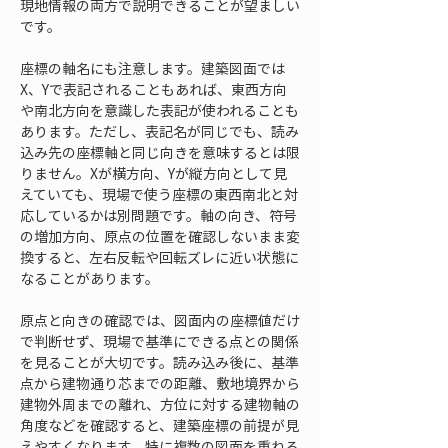
現地情報の両方で説明できることが望ましい
です。
座標の軸名にも注意します。建築図面では
X、Yで表記されることもあれば、東西方向
や南北方向を意識した表記が使われることも
あります。ただし、表記名が同じでも、読み
込み先の座標軸と同じ向きを意味するとは限
りません。Xが横方向、Yが縦方向として見
えていても、現場で使う座標の東西南北と対
応しているかは別問題です。軸の向き、符号
の増加方向、原点の位置を確認しないまま変
換すると、左右反転や回転ズレに近い状態に
なることがあります。
原点と向きの確認では、図面内の座標値だけ
で判断せず、現場で基準にできる点との関係
を見ることが大切です。読み込み後に、基準
点から建物通り芯までの距離、敷地境界から
建物外周までの離れ、方位に対する建物軸の
角度などを確認すると、建築座標の前提が見
えやすくなります。特に複数の図面を重ねる