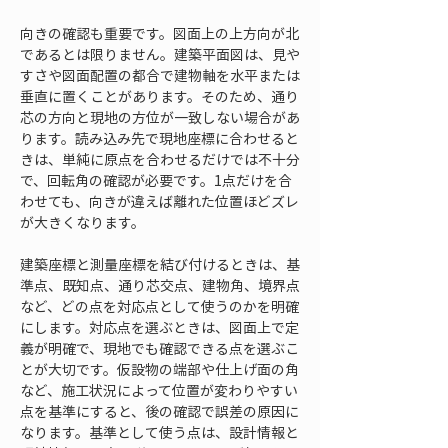
向きの確認も重要です。図面上の上方向が北
であるとは限りません。建築平面図は、見や
すさや図面配置の都合で建物軸を水平または
垂直に置くことがあります。そのため、通り
芯の方向と現地の方位が一致しない場合があ
ります。読み込み先で現地座標に合わせると
きは、単純に原点を合わせるだけでは不十分
で、回転角の確認が必要です。1点だけを合
わせても、向きが違えば離れた位置ほどズレ
が大きくなります。
建築座標と測量座標を結び付けるときは、基
準点、既知点、通り芯交点、建物角、境界点
など、どの点を対応点として使うのかを明確
にします。対応点を選ぶときは、図面上で定
義が明確で、現地でも確認できる点を選ぶこ
とが大切です。仮設物の端部や仕上げ面の角
など、施工状況によって位置が変わりやすい
点を基準にすると、後の確認で誤差の原因に
なります。基準として使う点は、設計情報と