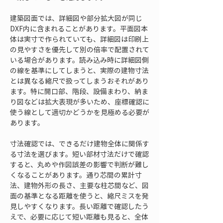
建築図面では、詳細図や部分拡大図が同じ
DXF内に含まれることがあります。平面図本
体は実寸で作られていても、詳細図は印刷上
の見やすさを優先して別の倍率で配置されて
いる場合があります。読み込み時に詳細図側
の線を基準にしてしまうと、実際の建物寸法
とは異なる縮尺で扱ってしまうおそれがあり
ます。特に開口部、階段、設備まわり、納ま
り図などは拡大表現が多いため、座標確認に
使う線として適切かどうかを見極める必要が
あります。
寸法確認では、できるだけ建物全体に関係す
る寸法を選びます。短い部材寸法だけで確認
すると、丸めや作図誤差の影響で判断が難し
くなることがあります。通り芯間の累計寸
法、建物外形の長さ、主要な柱芯間など、図
面の基準となる距離を使うと、縮尺ミスを発
見しやすくなります。長い距離で確認したう
えで、必要に応じて短い距離も見ると、全体