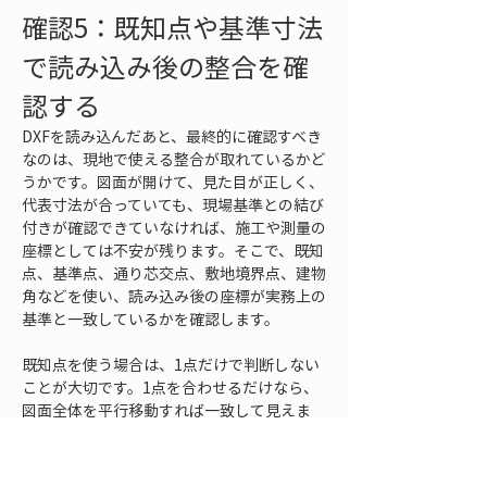
確認5：既知点や基準寸法
で読み込み後の整合を確
認する
DXFを読み込んだあと、最終的に確認すべき
なのは、現地で使える整合が取れているかど
うかです。図面が開けて、見た目が正しく、
代表寸法が合っていても、現場基準との結び
付きが確認できていなければ、施工や測量の
座標としては不安が残ります。そこで、既知
点、基準点、通り芯交点、敷地境界点、建物
角などを使い、読み込み後の座標が実務上の
基準と一致しているかを確認します。
既知点を使う場合は、1点だけで判断しない
ことが大切です。1点を合わせるだけなら、
図面全体を平行移動すれば一致して見えま
す。しかし、向きや縮尺が違っていても、1
点だけは合ってしまいます。少なくとも2点
を使うことで、距離と方向の確認ができま