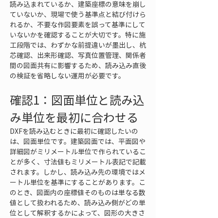
読み込まれているか、建築座標の意味を崩し
ていないか、現場で使う基準点と結び付けら
れるか、不要な作図要素を誤って基準にして
いないかを確認することが大切です。特に施
工段階では、わずかな前提違いが墨出し、杭
芯確認、出来形確認、写真位置管理、関係者
間の図面共有に影響するため、読み込み直後
の検証を省略しない運用が必要です。
確認1：図面単位と読み込
み単位を最初に合わせる
DXFを読み込むときに最初に確認したいの
は、図面単位です。建築図面では、平面図や
詳細図がミリメートル単位で作られているこ
とが多く、寸法値もミリメートル表記で記載
されます。しかし、読み込み先の環境ではメ
ートル単位を基準にすることがあります。こ
のとき、図面内の座標値そのものは単なる数
値として扱われるため、読み込み側がどの単
位として解釈するかによって、図形の大きさ