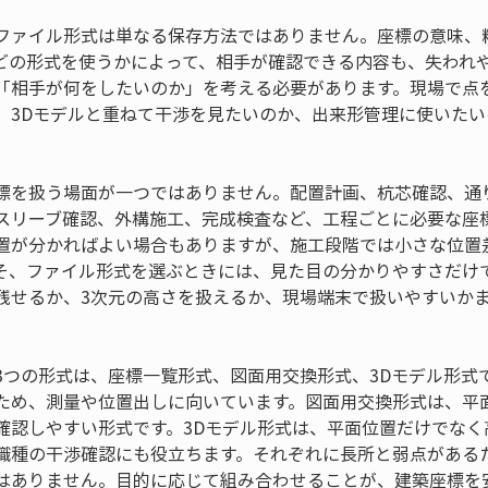
ファイル形式は単なる保存方法ではありません。座標の意味、
どの形式を使うかによって、相手が確認できる内容も、失われ
「相手が何をしたいのか」を考える必要があります。現場で点
、3Dモデルと重ねて干渉を見たいのか、出来形管理に使いたい
標を扱う場面が一つではありません。配置計画、杭芯確認、通
スリーブ確認、外構施工、完成検査など、工程ごとに必要な座
置が分かればよい場合もありますが、施工段階では小さな位置
そ、ファイル形式を選ぶときには、見た目の分かりやすさだけ
残せるか、3次元の高さを扱えるか、現場端末で扱いやすいか
3つの形式は、座標一覧形式、図面用交換形式、3Dモデル形式
ため、測量や位置出しに向いています。図面用交換形式は、平
確認しやすい形式です。3Dモデル形式は、平面位置だけでなく
職種の干渉確認にも役立ちます。それぞれに長所と弱点がある
はありません。目的に応じて組み合わせることが、建築座標を