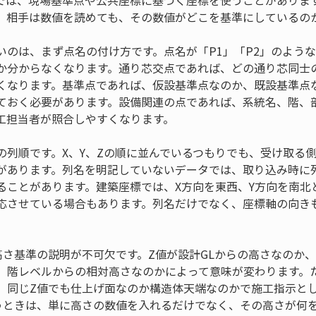
では、現場基準点や公共座標に基づく座標を使うことがありま
、相手は数値を読めても、その数値がどこを基準にしているの
いのは、まず点名の付け方です。点名が「P1」「P2」のよう
か分からなくなります。通り芯交点であれば、どの通り芯同士
くなります。基準点であれば、仮設基準点なのか、既設基準点
ておく必要があります。設備関連の点であれば、系統名、階、
工担当者が照合しやすくなります。
の列順です。X、Y、Zの順に並んでいるつもりでも、受け取る側
があります。列名を明記していないデータでは、取り込み時に
ることがあります。建築座標では、X方向を東西、Y方向を南北
応させている場合もあります。列名だけでなく、座標軸の向き
高さ基準の説明が不可欠です。Z値が設計GLからの高さなのか
、階レベルからの相対高さなのかによって意味が変わります。
、同じZ値でも仕上げ面なのか構造体天端なのかで施工指示と
うときは、単に高さの数値を入れるだけでなく、その高さが何