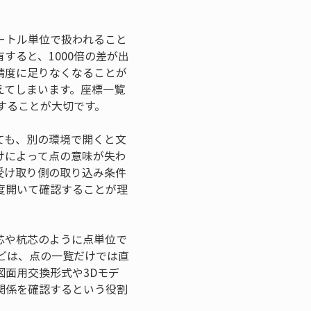
ートル単位で扱われること
すると、1000倍の差が出
精度に足りなくなることが
えてしまいます。座標一覧
することが大切です。
ても、別の環境で開くと文
けによって点の意味が失わ
受け取り側の取り込み条件
度開いて確認することが理
芯や杭芯のように点単位で
どは、点の一覧だけでは直
面用交換形式や3Dモデ
関係を確認するという役割