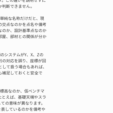
す。この違いを説明せずに
か判断できません。
な単純な名称だけだと、現
の交点なのかを点名や備考
なのか、設計基準点なのか
部屋、部材との関係が分か
のシステムがY、X、Zの
列の対応を誤り、座標が回
として扱う場合もあれば、
も補足しておくと安全で
、標高なのか、仮ベンチマ
たとえば、基礎天端やスラ
しての意味が異なります。
を表しているのかを備考や