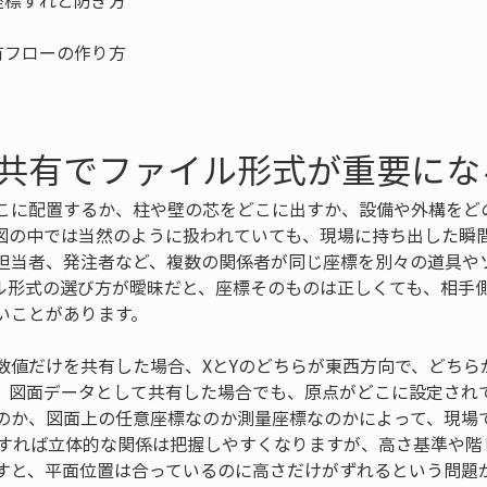
共有でファイル形式が重要にな
こに配置するか、柱や壁の芯をどこに出すか、設備や外構をど
図の中では当然のように扱われていても、現場に持ち出した瞬
担当者、発注者など、複数の関係者が同じ座標を別々の道具や
ル形式の選び方が曖昧だと、座標そのものは正しくても、相手
いことがあります。
数値だけを共有した場合、XとYのどちらが東西方向で、どちら
。図面データとして共有した場合でも、原点がどこに設定され
のか、図面上の任意座標なのか測量座標なのかによって、現場
有すれば立体的な関係は把握しやすくなりますが、高さ基準や階
すと、平面位置は合っているのに高さだけがずれるという問題