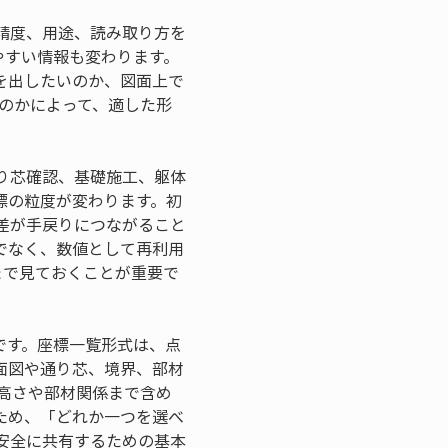
精度、用途、読み取り方を
やすい情報も変わります。
を出したいのか、図面上で
のかによって、適した形
り芯確認、基礎施工、躯体
標の粒度が変わります。初
差が手戻りにつながること
でなく、数値として再利用
まで見ておくことが重要で
です。座標一覧形式は、点
面図や通り芯、境界、部材
高さや部材関係まで含め
ため、「どれか一つを選べ
安全に共有するための基本