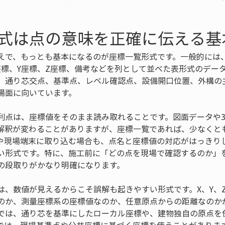
式は点の意味を正確に伝える基
えで、もっとも基本になるのが座標一覧形式です。一般的には、C
座標、Y座標、Z座標、備考などを列として並べた表形式のデー
、通り芯交点、基準点、レベル確認点、設備開口位置、外構の
場面に向いています。
利点は、座標値をそのまま読み取れることです。図面データや3
解釈が変わることがありますが、座標一覧であれば、少なくと
や現場端末に取り込む場合も、点名と座標値の対応がはっきり
い形式です。特に、施工前に「どの点を現場で確認するのか」
の段取りがかなり明確になります。
は、数値が見えるからこそ誤解も起きやすい形式です。X、Y、
のか、測量座標系の座標値なのか、任意原点からの距離なのか
では、通り芯を基準にしたローカル座標や、建物独自の原点を