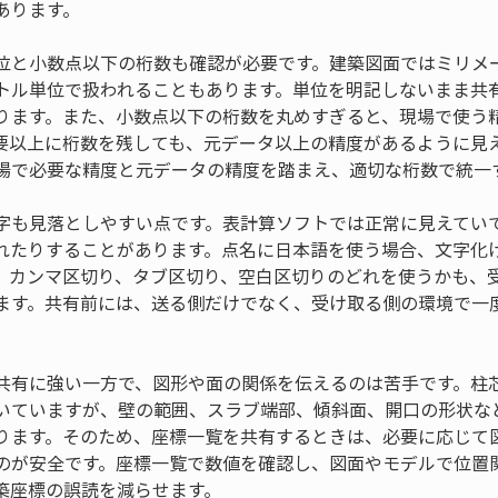
あります。
位と小数点以下の桁数も確認が必要です。建築図面ではミリメ
トル単位で扱われることもあります。単位を明記しないまま共有
ります。また、小数点以下の桁数を丸めすぎると、現場で使う
要以上に桁数を残しても、元データ以上の精度があるように見
場で必要な精度と元データの精度を踏まえ、適切な桁数で統一
字も見落としやすい点です。表計算ソフトでは正常に見えてい
れたりすることがあります。点名に日本語を使う場合、文字化
。カンマ区切り、タブ区切り、空白区切りのどれを使うかも、
ます。共有前には、送る側だけでなく、受け取る側の環境で一
共有に強い一方で、図形や面の関係を伝えるのは苦手です。柱
いていますが、壁の範囲、スラブ端部、傾斜面、開口の形状な
ります。そのため、座標一覧を共有するときは、必要に応じて図
のが安全です。座標一覧で数値を確認し、図面やモデルで位置
築座標の誤読を減らせます。