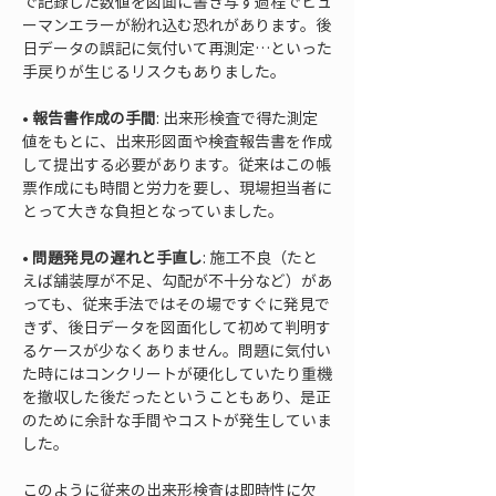
で記録した数値を図面に書き写す過程でヒュ
ーマンエラーが紛れ込む恐れがあります。後
日データの誤記に気付いて再測定…といった
• 
報告書作成の手間
: 出来形検査で得た測定
値をもとに、出来形図面や検査報告書を作成
して提出する必要があります。従来はこの帳
票作成にも時間と労力を要し、現場担当者に
• 
問題発見の遅れと手直し
: 施工不良（たと
えば舗装厚が不足、勾配が不十分など）があ
っても、従来手法ではその場ですぐに発見で
きず、後日データを図面化して初めて判明す
るケースが少なくありません。問題に気付い
た時にはコンクリートが硬化していたり重機
を撤収した後だったということもあり、是正
のために余計な手間やコストが発生していま
した。
このように従来の出来形検査は即時性に欠