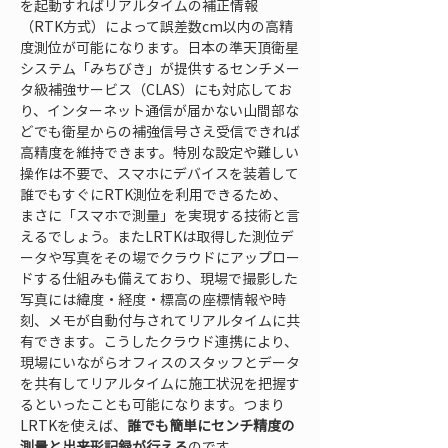
を起動すればリアルタイムの補正情報
（RTK方式）によって誤差数cm以内の高精
度測位が可能になります。日本の準天頂衛星
システム「みちびき」が提供するセンチメー
タ級補強サービス（CLAS）にも対応してお
り、インターネット通信が届かない山間部な
どでも衛星からの補強信号さえ受信できれば
高精度を維持できます。特別な設定や難しい
操作は不要で、スマホにデバイスを装着して
誰でもすぐにRTK測位を利用できるため、
まさに「スマホで測量」を実現する技術と言
えるでしょう。またLRTKは取得した測位デ
ータや写真をその場でクラウドにアップロー
ドする仕組みも備えており、現場で撮影した
写真には緯度・経度・標高の座標情報や時
刻、メモが自動付与されてリアルタイムに共
有できます。こうしたクラウド連携により、
現場にいながらオフィスのスタッフとデータ
を共有してリアルタイムに施工状況を把握す
るといったことも可能になります。つまり
LRTKを使えば、
誰でも簡単にセンチ精度の
測量と出来形記録が行える
のです。