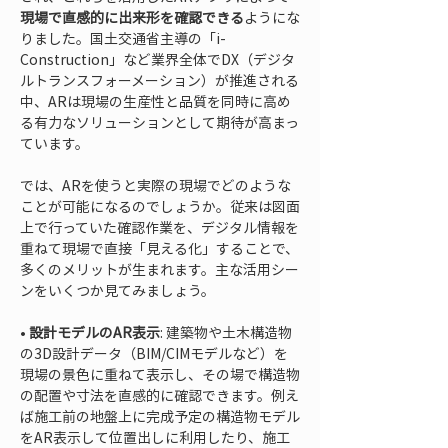
現場で直感的に出来形を確認できる
ようにな
りました。国土交通省主導の「i-
Construction」など業界全体でDX（デジタ
ルトランスフォーメーション）が推進される
中、ARは現場の生産性と品質を同時に高め
る有力なソリューションとして期待が高まっ
ています。
では、ARを使うと実際の現場でどのような
ことが可能になるのでしょうか。従来は図面
上で行っていた確認作業を、デジタル情報を
重ねて現場で直接「見える化」することで、
多くのメリットが生まれます。主な活用シー
ンをいくつか見てみましょう。
• 
設計モデルのAR表示
: 建築物や土木構造物
の3D設計データ（BIM/CIMモデルなど）を
現場の景色に重ねて表示し、その場で構造物
の配置や寸法を直感的に確認できます。例え
ば施工前の地盤上に完成予定の構造物モデル
をAR表示して位置出しに利用したり、施工