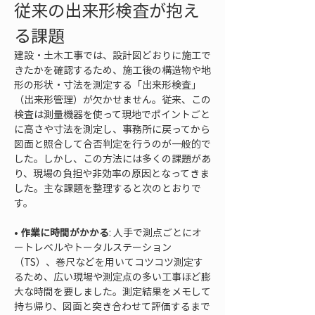
従来の出来形検査が抱え
る課題
建設・土木工事では、設計図どおりに施工で
きたかを確認するため、施工後の構造物や地
形の形状・寸法を測定する「出来形検査」
（出来形管理）が欠かせません。従来、この
検査は測量機器を使って現地でポイントごと
に高さや寸法を測定し、事務所に戻ってから
図面と照合して合否判定を行うのが一般的で
した。しかし、この方法には多くの課題があ
り、現場の負担や非効率の原因となってきま
した。主な課題を整理すると次のとおりで
す。
• 
作業に時間がかかる
: 人手で測点ごとにオ
ートレベルやトータルステーション
（TS）、巻尺などを用いてコツコツ測定す
るため、広い現場や測定点の多い工事ほど膨
大な時間を要しました。測定結果をメモして
持ち帰り、図面と突き合わせて評価するまで