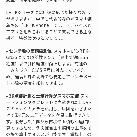
LRTKシリーズには用途に応じた様々な製品
がありますが、中でも代表的なのがスマホ装
着型の「LRTK Phone」です。同デバイスと
アプリを組み合わせることで実現できる主な
機能・特徴は次のとおりです。
• 
センチ級の高精度測位
: スマホながらRTK-
GNSSにより誤差数センチ（最小で約8mm
程度）まで測位精度が向上します。前述の
「みちびき」CLAS信号に対応しているた
め、通信圏外の現場でも安定してセンチメー
• 
3D点群計測と土量計算がスマホ完結
: スマ
ートフォンやタブレットに内蔵されたLiDAR
スキャナやカメラを活用し、周囲をかざすだ
けで3次元の点群データを容易に取得できま
す。取得した点群から体積や面積も即座に計
算できるため、例えば盛土や掘削の土量をそ
の場で算出することが可能です。重機土工の