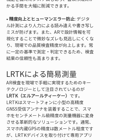
• 
精度向上とヒューマンエラー防止
: デジタ
ル計測により人力による読み違えや書き写し
ミスが防げます。また、ARで設計情報を可
視化することで微妙なズレも見逃しにくくな
り、現場での品質検査精度が向上します。常
に一定の基準で測定・判定できるため、検査
結果の信頼性も高まります。
LRTKによる簡易測量
AR検査を現場で手軽に実現するためのキー
テクノロジーとして注目されているのが
LRTK（エルアールティーケー）
です。
LRTKはスマートフォンに小型の高精度
GNSS受信アンテナを装着することで、スマ
ホをセンチメートル級精度の測量機器に変身
させる革新的なソリューションです。通常、
スマホ内蔵GPSの精度は数メートル程度です
が、LRTKデバイスを取り付けて専用アプリ