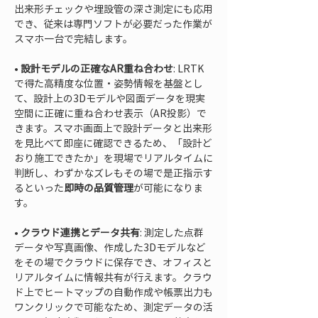
出来形チェックや埋設管の深さ測定にも応用
でき、従来は専門ソフトが必要だった作業が
• 
設計モデルの正確なAR重ね合わせ
: LRTK
で得た高精度な位置・姿勢情報を基盤とし
て、設計上の3Dモデルや図面データを現実
空間に正確に重ね合わせ表示（AR投影）で
きます。スマホ画面上で設計データと出来形
を見比べて即座に確認できるため、「設計ど
おり施工できたか」を現場でリアルタイムに
判断し、わずかなズレもその場で是正指示す
るといった
即時の品質管理
が可能になりま
• 
クラウド連携とデータ共有
: 測定した点群
データや写真画像、作成した3Dモデルなど
をその場でクラウドに保存でき、オフィスと
リアルタイムに情報共有が行えます。クラウ
ド上でヒートマップの自動作成や帳票出力も
ワンクリックで可能なため、測定データの活