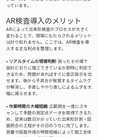
っています。
AR検査導入のメリット
ARによって出来形検査のプロセスが大きく
変わることで、現場にもたらされるメリット
は計り知れません。ここでは、AR検査を導
入する主な利点を整理します。
• 
リアルタイムの現場判断
: 測ったその場で
設計どおりに施工できているか即時に判定で
きるため、問題があればすぐに是正指示を出
せます。後から不具合が発覚するタイムラグ
が解消し、手直しややり直しによるムダを大
• 
作業時間の大幅短縮
: 広範囲を一度にスキ
ャンして多数の測定点データを取得できるた
め、従来は数日かかっていた出来形計測・図
面照合の工程がその日のうちに完了します。
測量や図面作成の時間短縮によって施工全体