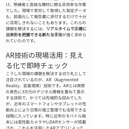
け、熟練者と高価な機材に頼る非効率な作業
でした。現場で苦労して取得した測定データ
も、図面化して報告書に添付するだけで十分
に活用しきれないこともあります。これらの
課題を解決するには、
リアルタイムで正確に
出来形を把握できる新たな手法
が強く求めら
れていたのです。
AR技術の現場活用：見え
る化で即時チェック
こうした現場の課題を解決する切り札として
注目されているのが、AR（Augmented 
Reality、拡張現実）技術です。ARとは実際
の景色に3次元のデジタル情報を重ねて表示
する技術で、かつては先端的な試みでした
が、近年のスマートフォンやタブレットの性
能向上により日常の施工管理でも活用できる
段階に入っています。特に近年のモバイル端
末には高性能カメラやLiDARセンサーが搭載
され、これらを活用したARアプリによって