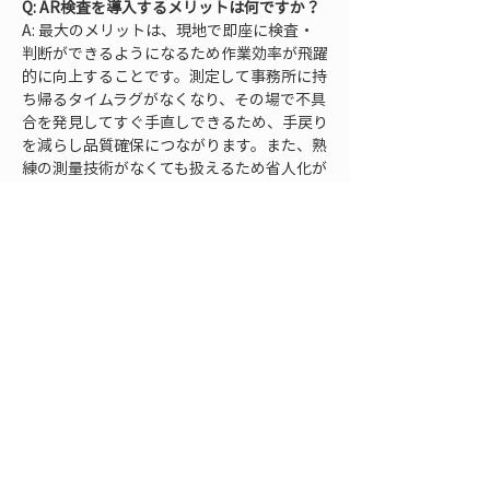
Q: AR検査を導入するメリットは何ですか？
A: 最大のメリットは、現地で即座に検査・
判断ができるようになるため作業効率が飛躍
的に向上することです。測定して事務所に持
ち帰るタイムラグがなくなり、その場で不具
合を発見してすぐ手直しできるため、手戻り
を減らし品質確保につながります。また、熟
練の測量技術がなくても扱えるため省人化が
可能になり、高価な機器を揃えなくても良い
のでコスト削減効果も大きいです。さらに、
データが自動記録・共有されることで報告書
作成の負担も軽減されるなど、
スピード・精
度・手間・コスト全ての面でメリット
があり
ます。
Q: AR検査の精度は信頼できますか？
A: はい、適切な機器構成で運用すれば高い
精度が得られます。スマートフォンやタブレ
ット単体のAR機能でも数cm〜数十cm程度
の精度で位置や距離を把握できますが、
LRTKのような高精度GNSSデバイスを併用
すれば位置精度は数センチ以内に収まりま