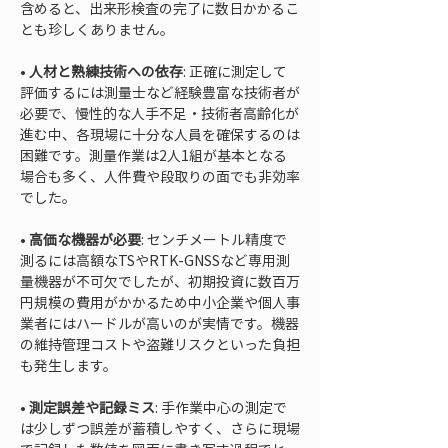
含めると、出来形検査の完了に数日かかるこ
• 
人材と熟練技術への依存
: 正確に測定して
評価するには測量士など経験豊富な技術者が
必要で、慢性的な人手不足・技術者高齢化が
進む中、各現場に十分な人員を確保するのは
困難です。測量作業は2人1組が基本となる
場合も多く、人件費や段取りの面でも非効率
• 
高価な機器が必要
: センチメートル精度で
測るには高額なTSやRTK-GNSSなど専用測
量機器が不可欠でしたが、初期投資に数百万
円規模の費用がかかるため中小企業や個人事
業者にはハードルが高いのが実情です。機器
の維持管理コストや盗難リスクといった負担
• 
測定誤差や記録ミス
: 手作業中心の測定で
は少しずつ誤差が蓄積しやすく、さらに現場