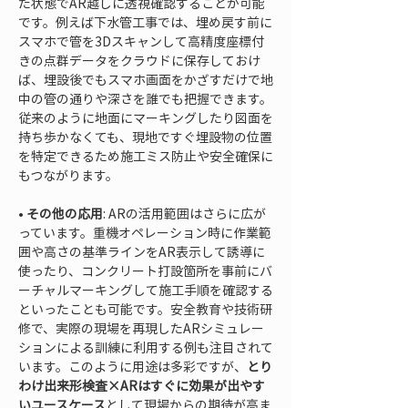
た状態でAR越しに透視確認することが可能
です。例えば下水管工事では、埋め戻す前に
スマホで管を3Dスキャンして高精度座標付
きの点群データをクラウドに保存しておけ
ば、埋設後でもスマホ画面をかざすだけで地
中の管の通りや深さを誰でも把握できます。
従来のように地面にマーキングしたり図面を
持ち歩かなくても、現地ですぐ埋設物の位置
を特定できるため施工ミス防止や安全確保に
• 
その他の応用
: ARの活用範囲はさらに広が
っています。重機オペレーション時に作業範
囲や高さの基準ラインをAR表示して誘導に
使ったり、コンクリート打設箇所を事前にバ
ーチャルマーキングして施工手順を確認する
といったことも可能です。安全教育や技術研
修で、実際の現場を再現したARシミュレー
ションによる訓練に利用する例も注目されて
います。このように用途は多彩ですが、
とり
わけ出来形検査×ARはすぐに効果が出やす
いユースケース
として現場からの期待が高ま