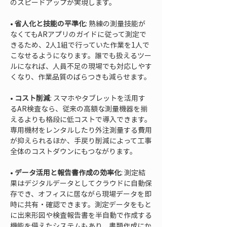
• 
省人化と技能の平準化
: 熟練の測量技能が
なくてもARアプリのガイドに従って測定で
きるため、2人1組で行っていた作業を1人で
こなせるようになります。誰でも扱えるツー
ルになれば、人員不足の現場でも対応しやす
• 
コスト削減
: スマホやタブレットを活用す
るAR検査なら、従来の高額な測量機器を揃
えるよりも格段に低コストで導入できます。
専用機材をレンタルしたり外注測量する費用
が抑えられるほか、手戻り削減によって工事
• 
データ活用と報告書作成の効率化
: 測定結
果はデジタルデータとしてクラウドに自動保
存でき、オフィスに居ながら現場データを即
時に共有・確認できます。測定データをもと
に出来形図や検査報告書を半自動で作成する
機能を備えたシステムもあり、書類作成にか