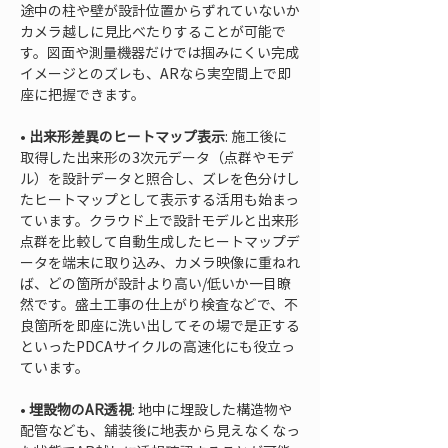
途中の柱や壁が設計位置からずれていないか
カメラ越しに見比べたりすることが可能で
す。図面や測量機器だけでは掴みにくい完成
イメージとのズレも、ARなら実空間上で即
• 
出来形差異のヒートマップ表示
: 施工後に
取得した出来形の3次元データ（点群やモデ
ル）を設計データと照合し、ズレを色分けし
たヒートマップとして表示する活用も始まっ
ています。クラウド上で設計モデルと出来形
点群を比較して自動生成したヒートマップデ
ータを端末に取り込み、カメラ映像に重ねれ
ば、どの箇所が設計より高い/低いか一目瞭
然です。盛土工事の仕上がり検査などで、不
良箇所を即座に洗い出してその場で是正する
といったPDCAサイクルの高速化にも役立っ
• 
埋設物のAR透視
: 地中に埋設した構造物や
配管なども、舗装後に地表から見えなくなっ