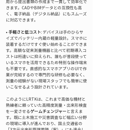
用から提出書類の作成まで一貫して効率化で
きます。CADやBIMデータとの互換性も高
く、電子納品（デジタル納品）にもスムーズ
• 
手軽さと低コスト
: デバイスは手のひらサ
イズでバッテリー内蔵の軽量設計。スマホに
装着するだけですぐ使い始めることができま
す。高額な従来測量機器と比べて初期導入コ
ストは桁違いに抑えられ、誰もが普段使って
いるスマホを活用できるため特別な操作端末
も不要です。直感的なスマホアプリのUIで作
業が完結するので専門的な研修も必要なく、
測量の経験がない現場スタッフでも簡単に使
いこなせるよう設計されています。
このようにLRTKは、これまで高価な機材と
熟練者に頼っていた高精度測量・出来形検査
を一変させる
ゲームチェンジャー
と言えま
す。既に土木施工や災害調査など幅広い分野
の現場に導入が進んでおり、国土交通省の
「3次元出来形管理要領（案）」にも適合し