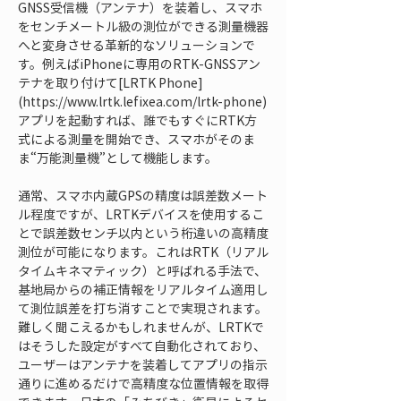
GNSS受信機（アンテナ）を装着し、スマホ
をセンチメートル級の測位ができる測量機器
へと変身させる革新的なソリューションで
す。例えばiPhoneに専用のRTK-GNSSアン
テナを取り付けて[LRTK Phone]
(https://www.lrtk.lefixea.com/lrtk-phone)
アプリを起動すれば、誰でもすぐにRTK方
式による測量を開始でき、スマホがそのま
ま“万能測量機”として機能します。
通常、スマホ内蔵GPSの精度は誤差数メート
ル程度ですが、LRTKデバイスを使用するこ
とで誤差数センチ以内という桁違いの高精度
測位が可能になります。これはRTK（リアル
タイムキネマティック）と呼ばれる手法で、
基地局からの補正情報をリアルタイム適用し
て測位誤差を打ち消すことで実現されます。
難しく聞こえるかもしれませんが、LRTKで
はそうした設定がすべて自動化されており、
ユーザーはアンテナを装着してアプリの指示
通りに進めるだけで高精度な位置情報を取得