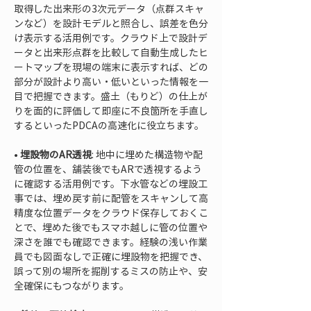
取得した出来形の3次元データ（点群スキャ
ンなど）を設計モデルと照合し、誤差を色分
け表示する活用例です。クラウド上で設計デ
ータと出来形点群を比較して自動生成したヒ
ートマップを現場の端末に表示すれば、どの
部分が設計より高い・低いといった情報を一
目で把握できます。盛土（もりど）の仕上が
りを面的に評価して即座に不良箇所を手直し
• 
埋設物のAR透視
: 地中に埋めた構造物や配
管の位置を、舗装後でもARで透視するよう
に確認する活用例です。下水管などの埋設工
事では、埋め戻す前に配管をスキャンして高
精度な位置データをクラウド保存しておくこ
とで、埋めた後でもスマホ越しに管の位置や
深さを誰でも確認できます。経験の浅い作業
員でも図面なしで正確に埋設物を把握でき、
誤って別の場所を掘削するミスの防止や、安