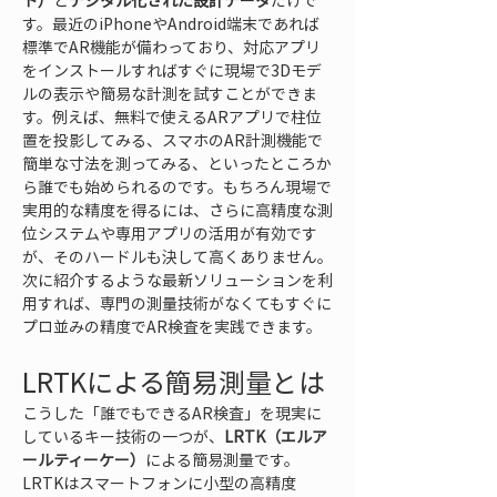
ト）
と
デジタル化された設計データ
だけで
す。最近のiPhoneやAndroid端末であれば
標準でAR機能が備わっており、対応アプリ
をインストールすればすぐに現場で3Dモデ
ルの表示や簡易な計測を試すことができま
す。例えば、無料で使えるARアプリで柱位
置を投影してみる、スマホのAR計測機能で
簡単な寸法を測ってみる、といったところか
ら誰でも始められるのです。もちろん現場で
実用的な精度を得るには、さらに高精度な測
位システムや専用アプリの活用が有効です
が、そのハードルも決して高くありません。
次に紹介するような最新ソリューションを利
用すれば、専門の測量技術がなくてもすぐに
プロ並みの精度でAR検査を実践できます。
LRTKによる簡易測量とは
こうした「誰でもできるAR検査」を現実に
しているキー技術の一つが、
LRTK（エルア
ールティーケー）
による簡易測量です。
LRTKはスマートフォンに小型の高精度