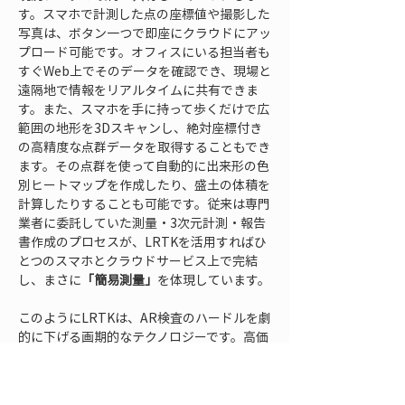
す。スマホで計測した点の座標値や撮影した
写真は、ボタン一つで即座にクラウドにアッ
プロード可能です。オフィスにいる担当者も
すぐWeb上でそのデータを確認でき、現場と
遠隔地で情報をリアルタイムに共有できま
す。また、スマホを手に持って歩くだけで広
範囲の地形を3Dスキャンし、絶対座標付き
の高精度な点群データを取得することもでき
ます。その点群を使って自動的に出来形の色
別ヒートマップを作成したり、盛土の体積を
計算したりすることも可能です。従来は専門
業者に委託していた測量・3次元計測・報告
書作成のプロセスが、LRTKを活用すればひ
とつのスマホとクラウドサービス上で完結
し、まさに
「簡易測量」
を体現しています。
このようにLRTKは、AR検査のハードルを劇
的に下げる画期的なテクノロジーです。高価
な測量機や長年の経験がなくても、スマホと
LRTKがあれば誰でもすぐに精度の高い出来
形検査を実践できます。これからAR検査を