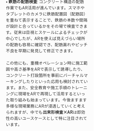
• 
鉄筋の配筋検査
: コンクリート構造の配筋
作業でもAR活用が進んでいます。スマホや
タブレットのカメラに鉄筋配置図（配筋図）
を重ねて表示することで、鉄筋の本数や間隔
が設計と合っているかをその場で検査できま
す。従来は目視とスケールによるチェックが
中心でしたが、ARを使えば見えづらい場所
の配筋も容易に確認でき、配筋漏れやピッチ
不良を早期に発見して修正できます。
この他にも、重機オペレーション時に施工範
囲や高さ基準をARで表示して誘導したり、
コンクリート打設箇所を事前にバーチャルマ
ーキングしたりといった応用も検討されてい
ます。また、安全教育や施工手順のトレーニ
ングに現場をARで再現して活用するといっ
た取り組みも始まっています。今後ますます
多様な現場業務にARが浸透していくと考え
られますが、中でも
出来形検査×AR
は即効
性の高いユースケースとして特に注目されて
います。