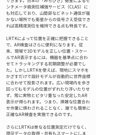
できます。日本の「みちびき」衛星によるセ
ンチメータ級測位補強サービス（CLAS）に
も対応しており、山間部などネット通信が届
かない場所でも衛星からの信号さえ受信でき
れば高精度測位を維持できる点も特長です。
LRTKによって位置を正確に把握できること
で、AR検査はさらに便利になります。従
来、現場で3Dモデルを正しい位置・スケー
ルでAR表示するには、機器を基準点に合わ
せてトラッキングする初期調整が必要でし
た。しかしLRTKを使えば、現地にスマホを
かざすだけで設計モデルが自動的に世界座標
に合わせて投影されます。広い現場内を歩き
回ってもモデルの位置がずれたり浮いたりせ
ず、常に実物とピタリ重なった安定したAR
表示が得られます。つまり、煩雑な位置合わ
せ作業に煩わされることなく、誰でも簡単に
正確なAR検査を実施できるのです。
さらにLRTKは単なる位置測定だけでなく、
現況データの取得・共有もスマートにしま