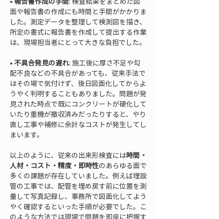
• 
報告書作成の手間
: 検査結果をまとめた図
面や報告書の作成にも時間と手間がかかりま
した。測定データを整理して検測図を描き、
所定の書式に報告書を作成して提出する作業
• 
不具合発見の遅れ
: 施工後に厚さ不足や勾
配不良などの不具合があっても、従来手法で
はその場で気付けず、後日図面化してからよ
うやく判明することもありました。問題が発
見された時点で既にコンクリートが硬化して
いたり重機が撤収済みだったりすると、やり
直し工事や補修に余計なコストが発生してし
まいます。
以上のように、従来の出来形検査には
時間・
人材・コスト・精度・即時性
のあらゆる面で
多くの課題が存在していました。例えば埋設
管の工事では、配管を埋め戻す前に位置を測
量して写真記録し、事務所で図面化してよう
やく確認するといった手順が必要でした。こ
のような方法では現場で問題を即座に把握す