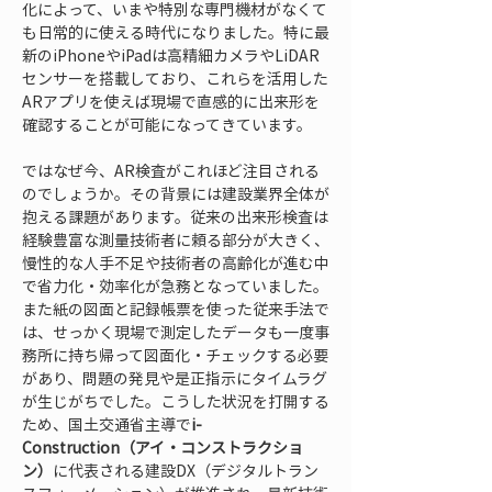
化によって、いまや特別な専門機材がなくて
も日常的に使える時代になりました。特に最
新のiPhoneやiPadは高精細カメラやLiDAR
センサーを搭載しており、これらを活用した
ARアプリを使えば現場で直感的に出来形を
確認することが可能になってきています。
ではなぜ今、AR検査がこれほど注目される
のでしょうか。その背景には建設業界全体が
抱える課題があります。従来の出来形検査は
経験豊富な測量技術者に頼る部分が大きく、
慢性的な人手不足や技術者の高齢化が進む中
で省力化・効率化が急務となっていました。
また紙の図面と記録帳票を使った従来手法で
は、せっかく現場で測定したデータも一度事
務所に持ち帰って図面化・チェックする必要
があり、問題の発見や是正指示にタイムラグ
が生じがちでした。こうした状況を打開する
ため、国土交通省主導で
i-
Construction（アイ・コンストラクショ
ン）
に代表される建設DX（デジタルトラン