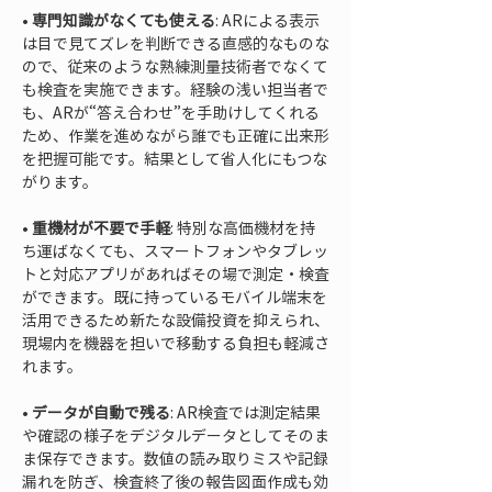
• 
専門知識がなくても使える
: ARによる表示
は目で見てズレを判断できる直感的なものな
ので、従来のような熟練測量技術者でなくて
も検査を実施できます。経験の浅い担当者で
も、ARが“答え合わせ”を手助けしてくれる
ため、作業を進めながら誰でも正確に出来形
を把握可能です。結果として省人化にもつな
• 
重機材が不要で手軽
: 特別な高価機材を持
ち運ばなくても、スマートフォンやタブレッ
トと対応アプリがあればその場で測定・検査
ができます。既に持っているモバイル端末を
活用できるため新たな設備投資を抑えられ、
現場内を機器を担いで移動する負担も軽減さ
• 
データが自動で残る
: AR検査では測定結果
や確認の様子をデジタルデータとしてそのま
ま保存できます。数値の読み取りミスや記録
漏れを防ぎ、検査終了後の報告図面作成も効