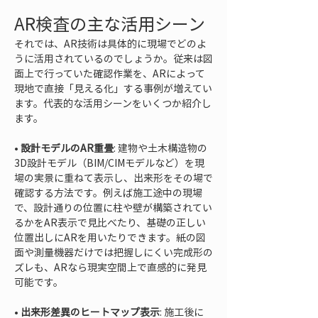
AR検査の主な活用シーン
それでは、AR技術は具体的に現場でどのよ
うに活用されているのでしょうか。従来は図
面上で行っていた確認作業を、ARによって
現地で直接「見える化」する事例が増えてい
ます。代表的な活用シーンをいくつか紹介し
ます。
• 
設計モデルのAR重畳
: 建物や土木構造物の
3D設計モデル（BIM/CIMモデルなど）を現
場の実景に重ねて表示し、出来形をその場で
確認する方法です。例えば施工途中の現場
で、設計通りの位置に柱や壁が構築されてい
るかをAR表示で見比べたり、基礎の正しい
位置出しにARを用いたりできます。紙の図
面や測量機器だけでは把握しにくい完成形の
ズレも、ARなら現実空間上で直感的に発見
• 
出来形差異のヒートマップ表示
: 施工後に