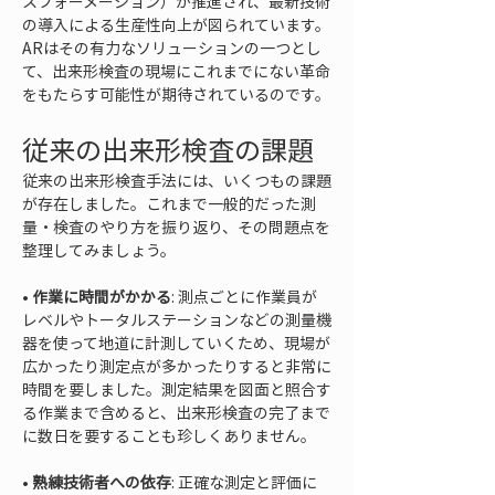
スフォーメーション）が推進され、最新技術
の導入による生産性向上が図られています。
ARはその有力なソリューションの一つとし
て、出来形検査の現場にこれまでにない革命
をもたらす可能性が期待されているのです。
従来の出来形検査の課題
従来の出来形検査手法には、いくつもの課題
が存在しました。これまで一般的だった測
量・検査のやり方を振り返り、その問題点を
整理してみましょう。
• 
作業に時間がかかる
: 測点ごとに作業員が
レベルやトータルステーションなどの測量機
器を使って地道に計測していくため、現場が
広かったり測定点が多かったりすると非常に
時間を要しました。測定結果を図面と照合す
る作業まで含めると、出来形検査の完了まで
• 
熟練技術者への依存
: 正確な測定と評価に