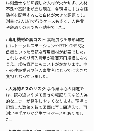
は測量士など熟練した人材が欠かせず、人材
不足や高齢化が進む現在、各現場に十分な経
験者を配置すること自体が大きな課題です。
測量は2人1組で行うケースも多く、人件費
• 
専用機材の高コスト
: 高精度な出来形測定
にはトータルステーションやRTK-GNSS受
信機といった高額な専用機材が必要でした。
これらは初期導入費用が数百万円規模になる
うえ、維持管理にもコストがかかります。中
小の建設業者や個人事業者にとっては大きな
• 
人為的ミスのリスク
: 手作業中心の測定で
は、読み違いやメモ書きの転記ミスなど人為
的なエラーが発生しやすくなります。現場で
記録した数値を後で図面に写し間違えて、再
測定や手戻りが発生するケースもありまし