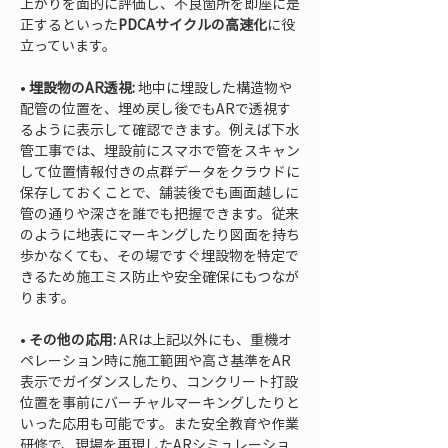
上がりを面的に評価し、不良箇所を即座に是
正するといった
PDCAサイクルの高速化
に役
• 
埋設物のAR透視:
 地中に埋設した構造物や
配管の位置を、埋め戻し後でもARで透視す
るように表示して確認できます。例えば下水
管工事では、埋設前にスマホで管をスキャン
して位置情報付きの点群データをクラウドに
保存しておくことで、舗装後でも画面越しに
管の通りや深さを誰でも把握できます。従来
のように地表にマーキングしたり図面を持ち
歩かなくても、その場ですぐ埋設物を特定で
きるため施工ミス防止や安全確保にもつなが
• 
その他の応用:
 ARは上記以外にも、重機オ
ペレーション時に施工範囲や高さ基準をAR
表示でガイダンスしたり、コンクリート打設
位置を事前にバーチャルマーキングしたりと
いった応用も可能です。また安全教育や作業
研修で、現場を再現したARシミュレーショ