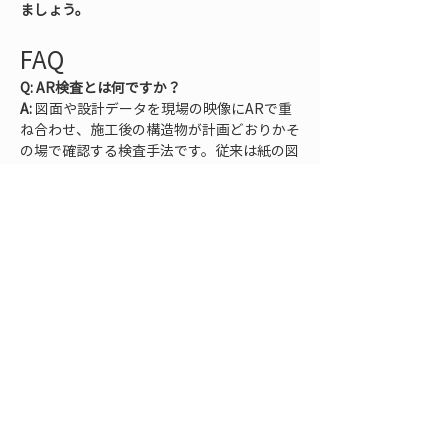
ましょう。
FAQ
Q: AR検査とは何ですか？
A:
 図面や設計データを現場の映像にARで重
ね合わせ、施工後の構造物が計画どおりかそ
の場で確認する検査手法です。従来は紙の図
面と測量機器で行っていた検査を、スマホな
どでデジタルに可視化することで、リアルタ
イムかつ直感的な品質確認を可能にします。
Q: 導入に必要な機材や準備は何ですか？
A:
 基本的にはAR表示と高精度測位が可能な
スマートフォンやタブレット端末、それに対
応する高精度GNSS受信機と専用ARアプリが
必要です。例えば最新のiPhoneやiPadに
LRTKのようなRTK-GNSSデバイスを装着す
れば、センチメートル級の位置情報とAR機
能を組み合わせて検査を実施できます。加え
て、設計図やBIM/CIMモデルなどデジタル化
された設計データの準備も欠かせません。