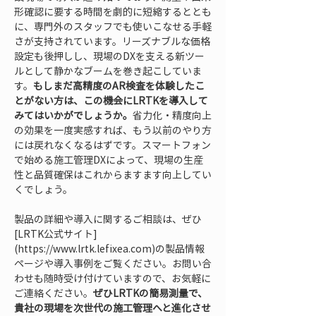
形確認に要する時間を劇的に短縮するととも
に、専門外のスタッフでも使いこなせる手軽
さが支持されています。リーズナブルな価格
設定も後押しし、現場のDXを支える新ツー
ルとして静かなブームを巻き起こしていま
す。
もしまだ高精度のAR検査を体験したこ
とがない方は、この機会にLRTKを導入して
みてはいかがでしょうか。
省力化・精度向上
の効果を一度実感すれば、もう以前のやり方
には戻れなくなるはずです。スマートフォン
で始める施工管理DXによって、現場の生産
性と品質確保はこれからますます向上してい
くでしょう。
製品の詳細や導入に関するご相談は、ぜひ
[LRTK公式サイト]
(https://www.lrtk.lefixea.com)の製品情報
ページや導入事例をご覧ください。お問い合
わせも随時受け付けていますので、お気軽に
ご連絡ください。
ぜひLRTKの簡易測量で、
貴社の現場を次世代の施工管理へと進化させ