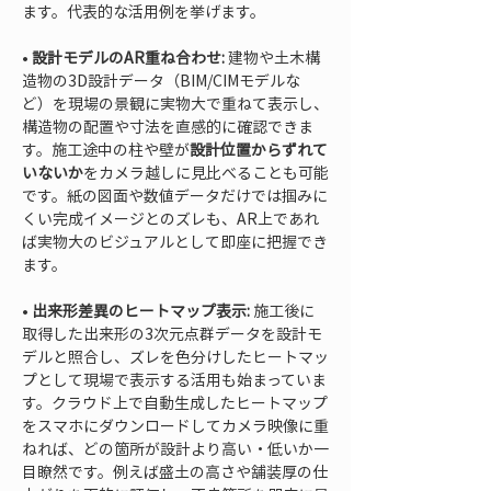
ます。代表的な活用例を挙げます。
• 
設計モデルのAR重ね合わせ:
 建物や土木構
造物の3D設計データ（BIM/CIMモデルな
ど）を現場の景観に実物大で重ねて表示し、
構造物の配置や寸法を直感的に確認できま
す。施工途中の柱や壁が
設計位置からずれて
いないか
をカメラ越しに見比べることも可能
です。紙の図面や数値データだけでは掴みに
くい完成イメージとのズレも、AR上であれ
ば実物大のビジュアルとして即座に把握でき
• 
出来形差異のヒートマップ表示:
 施工後に
取得した出来形の3次元点群データを設計モ
デルと照合し、ズレを色分けしたヒートマッ
プとして現場で表示する活用も始まっていま
す。クラウド上で自動生成したヒートマップ
をスマホにダウンロードしてカメラ映像に重
ねれば、どの箇所が設計より高い・低いか一
目瞭然です。例えば盛土の高さや舗装厚の仕