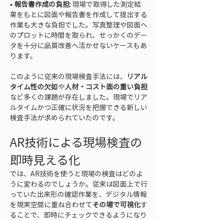
• 
報告書作成の負担:
 現場で取得した測定結
果をもとに図面や報告書を作成して提出する
作業も大きな負担でした。写真整理や図面へ
のプロットに時間を取られ、せっかくのデー
タを十分に品質改善へ活かせないケースもあ
ります。
このように従来の現場検査手法には、
リアル
タイム性の欠如
や
人材・コスト面の重い負担
など多くの課題が存在しました。現場でリア
ルタイムかつ正確に状況を把握できる新しい
検査手法が求められていたのです。
AR技術による現場検査の
即時見える化
では、AR技術を使うと現場の検査はどのよ
うに変わるのでしょうか。従来は図面上で行
っていた出来形の確認作業を、デジタル情報
を現実空間に重ね合わせて
その場で可視化
す
ることで、即時にチェックできるようになり