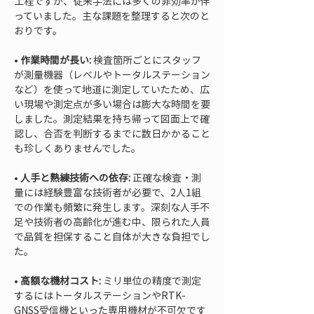
工程ですが、従来手法には多くの非効率が伴
っていました。主な課題を整理すると次のと
おりです。
• 
作業時間が長い:
 検査箇所ごとにスタッフ
が測量機器（レベルやトータルステーション
など）を使って地道に測定していたため、広
い現場や測定点が多い場合は膨大な時間を要
しました。測定結果を持ち帰って図面上で確
認し、合否を判断するまでに数日かかること
• 
人手と熟練技術への依存:
 正確な検査・測
量には経験豊富な技術者が必要で、2人1組
での作業も頻繁に発生します。深刻な人手不
足や技術者の高齢化が進む中、限られた人員
で品質を担保すること自体が大きな負担でし
• 
高額な機材コスト:
 ミリ単位の精度で測定
するにはトータルステーションやRTK-
GNSS受信機といった専用機材が不可欠です