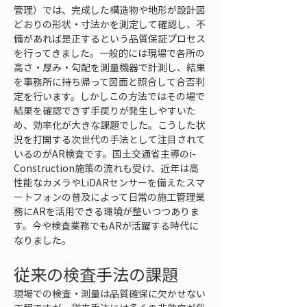
管理）では、完成した構造物や地形が設計図
どおりの形状・寸法かを測定して確認し、不
備があれば是正するという品質保証プロセス
を行ってきました。一般的には現場で各所の
高さ・厚み・勾配を測量機器で計測し、結果
を事務所に持ち帰って図面と照合して合否判
定を行います。しかしこの方法ではその場で
結果を確認できず手戻りが発生しやすいた
め、効率化が大きな課題でした。こうした状
況を打開する次世代の手法として注目されて
いるのがAR検査です。国土交通省主導のi-
Construction施策の流れも受け、近年は高
性能なカメラやLiDARセンサーを備えたスマ
ートフォンの普及によって日常の施工管理業
務にARを活用できる環境が整いつつありま
す。今や検査業務でもARが活躍する時代に
なりました。
従来の検査手法の課題
現場での検査・測量は品質確保に欠かせない