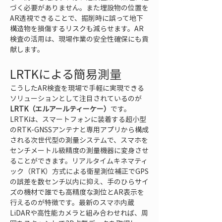
づく必要がありません。また埋設物の位置を
AR透視できることで、掘削時に誤って地下
構造物を損傷するリスクも減らせます。AR
検査の活用は、現場作業の安全性確保にも貢
献します。
LRTKによる簡易測量
こうしたAR検査を現場で手軽に実現できる
ソリューションとして注目されているのが
LRTK（エルアールティーケー）
です。
LRTKは、スマートフォンに装着する超小型
のRTK-GNSSアンテナと専用アプリから構成
される次世代型の測量システムで、スマホを
センチメートル級精度の測量機器に変身させ
ることができます。リアルタイムキネマティ
ック（RTK）方式による衛星測位補正でGPS
の誤差を数センチ以内に抑え、手のひらサイ
ズの機材で誰でも高精度な測位とAR表示を
行えるのが特徴です。最新のスマホ内蔵
LiDARや高性能カメラと組み合わせれば、周