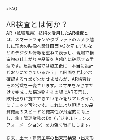
• 
FAQ
AR検査とは何か？
AR（拡張現実）技術を活用した
AR検査
と
は、スマートフォンやタブレットのカメラ越
しに現実の映像へ設計図面や3次元モデルな
どのデジタル情報を重ねて表示し、現場で構
造物の仕上がりや品質を直感的に確認する手
法です。建設現場では施工後に「本当に設計
どおりにできているか？」と図面を見比べて
確認する作業が欠かせませんが、AR検査は
その常識を一変させます。スマホをかざすだ
けで完成した構造物をその場でAR表示し、
設計通りに施工できているかをリアルタイム
にチェック可能です。これにより現場での品
質確認のスピードと確実性が飛躍的に向上
し、施工管理業務のDX（デジタルトランス
フォーメーション）を力強く後押しします。
従来、土木・建築工事の
出来形検査
（出来形