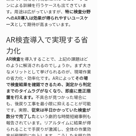
ンによる訓練を行うケースも出てきていま
す。用途は広がっていますが、
特に検査分野
へのAR導入は効果が得られやすいユースケ
ース
として期待が高まっています。
AR検査導入で実現する省
力化
AR検査
を導入することで、上記の課題はど
のように解消されるのでしょうか。まず大き
なメリットとして挙げられるのが、現場作業
の省力化・効率化です。ARによって
その場
で検査結果を確認できるため、測定から判定
までのタイムラグがなくなり、即座に是正措
置を行えます。
不具合が見つかった場合に
も、後戻り工事を最小限に抑えることが可能
です。実際、
従来は半日かかっていた検査が
数分で完了した
という劇的な時間短縮事例も
報告されています。リアルタイムに結果が得
られることで手戻りが激減し、全体の作業効
率が飛躍的に向上します。こうした大幅な効