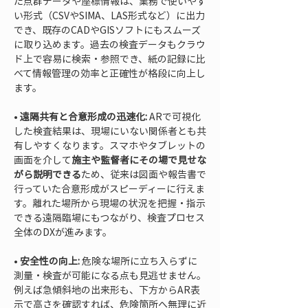
た点群データや座標情報は、業務で使いやす
い形式（CSVやSIMA、LAS形式など）に出力
でき、既存のCADやGISソフトにもスムーズ
に取り込めます。過去の検査データもクラウ
ド上で容易に検索・参照でき、紙の記録に比
べて情報管理の効率と正確性が格段に向上し
• 
遠隔共有と合意形成の迅速化:
 ARで可視化
した検査結果は、現場にいない関係者とも共
有しやすくなります。スマホやタブレットの
画面を介して
施主や監督者にその場で見せな
がら説明できる
ため、従来は図面や報告書で
行っていた合意形成がスピーディーに行えま
す。離れた場所から現場の状況を把握・指示
できる遠隔臨場にもつながり、検査プロセス
• 
安全性の向上:
 危険な場所に立ち入らずに
測量・検査が可能になる点も見逃せません。
例えば急傾斜地の出来形も、下方からAR表
示で高さを確認すれば、危険箇所へ無理に近