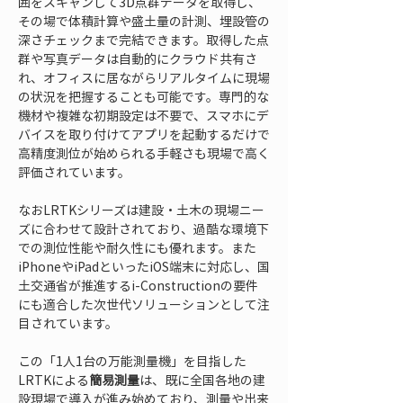
囲をスキャンして3D点群データを取得し、
その場で体積計算や盛土量の計測、埋設管の
深さチェックまで完結できます。取得した点
群や写真データは自動的にクラウド共有さ
れ、オフィスに居ながらリアルタイムに現場
の状況を把握することも可能です。専門的な
機材や複雑な初期設定は不要で、スマホにデ
バイスを取り付けてアプリを起動するだけで
高精度測位が始められる手軽さも現場で高く
評価されています。
なおLRTKシリーズは建設・土木の現場ニー
ズに合わせて設計されており、過酷な環境下
での測位性能や耐久性にも優れます。また
iPhoneやiPadといったiOS端末に対応し、国
土交通省が推進するi-Constructionの要件
にも適合した次世代ソリューションとして注
目されています。
この「1人1台の万能測量機」を目指した
LRTKによる
簡易測量
は、既に全国各地の建
設現場で導入が進み始めており、測量や出来