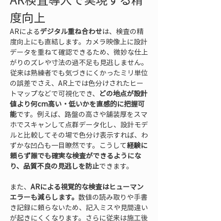
度向上
ARによる
デジタル重ね合わせ
は、検査の精
度向上にも直結します。カメラ映像上に設計
データを重ねて確認できるため、微妙な仕上
がりのズレや寸法の過不足も見逃しません。
従来は熟練者でも気づきにくかったミリ単位
の誤差でさえ、AR上では色分けされたヒー
トマップなどで可視化でき、
どの地点が設計
値より何cm高い・低いかを直感的に把握可
能
です。例えば、路盤の高さや舗装厚をスマ
ホでスキャンして点群データ化し、設計モデ
ルと比較してその場で色分け表示すれば、わ
ずかな凹凸も一目瞭然です。こうして
経験に
頼らず誰でも確実な検査ができるようにな
り、品質不良の見逃しを防止
できます。
また、
ARによる視覚的な検査はヒューマン
エラーも減らします。
数値の読み取りや手書
き記録に頼らないため、記入ミスや見間違い
が起きにくくなります。さらに従来は施工後