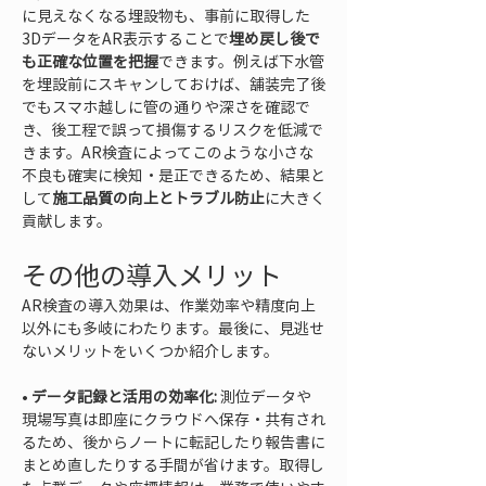
に見えなくなる埋設物も、事前に取得した
3DデータをAR表示することで
埋め戻し後で
も正確な位置を把握
できます。例えば下水管
を埋設前にスキャンしておけば、舗装完了後
でもスマホ越しに管の通りや深さを確認で
き、後工程で誤って損傷するリスクを低減で
きます。AR検査によってこのような小さな
不良も確実に検知・是正できるため、結果と
して
施工品質の向上とトラブル防止
に大きく
貢献します。
その他の導入メリット
AR検査の導入効果は、作業効率や精度向上
以外にも多岐にわたります。最後に、見逃せ
ないメリットをいくつか紹介します。
• 
データ記録と活用の効率化:
 測位データや
現場写真は即座にクラウドへ保存・共有され
るため、後からノートに転記したり報告書に
まとめ直したりする手間が省けます。取得し