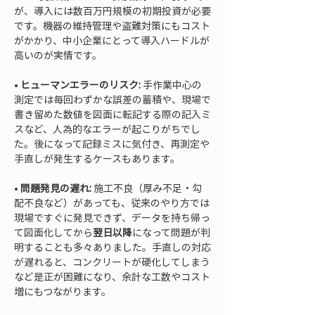
が、導入には数百万円規模の初期投資が必要
です。機器の維持管理や盗難対策にもコスト
がかかり、中小企業にとって導入ハードルが
• 
ヒューマンエラーのリスク:
 手作業中心の
測定では毎回わずかな誤差の蓄積や、現場で
書き留めた数値を図面に転記する際の記入ミ
スなど、人為的なエラーが起こりがちでし
た。後になって記録ミスに気付き、再測定や
• 
問題発見の遅れ:
 施工不良（厚み不足・勾
配不良など）があっても、従来のやり方では
現場ですぐに発見できず、データを持ち帰っ
て図面化してから
翌日以降
になって問題が判
明することも多々ありました。手直しの対応
が遅れると、コンクリートが硬化してしまう
など是正が困難になり、余計な工数やコスト