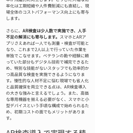
率化は工期短縮や人件費削減にも直結し、現
場全体のコストパフォーマンス向上にも寄与
します。
さらに、
AR検査は少人数で実施でき、人手
不足の解消にも寄与します。
スマホとARア
プリさえあれば一人でも測量・検査が可能と
なり、これまで2人以上で行っていた作業を
単独でこなせます。ベテランの勘や経験に頼
っていた部分もデジタル技術で補完できるた
め、特別な技能がないスタッフでも効率的か
つ高品質な検査を実施できるようになりま
す。慢性的な人材不足に悩む現場でも省人化
と品質確保を両立できる点は、AR検査導入
の大きな強みと言えるでしょう。また、高価
な専用機器を揃える必要がなく、スマホと小
型デバイスという手頃な構成で始められるた
め、初期コストの面でもメリットがありま
す。
AR検査導入で実現する精