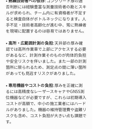
• 
熟練技術者への依存:
 コンクリート厚の適
否判断には経験豊富な測量技術者の勘とスキ
ルが求められ、チーム内に有資格者が不足す
ると検査自体がボトルネックになります。人
手不足・技術者高齢化が進む中、常に熟練者
• 
高所・広範囲計測の負担:
 天井部の厚み確
認では高所作業車で上部にアクセスする必要
があるなど、計測作業そのものが肉体的負担
や安全リスクを伴いました。また一部の計測
箇所に限られるため、測定点の間に薄い箇所
• 
専用機器やコストの負担:
 厚みを正確に測
るには高精度なレーザースキャナやGNSS測
位機器などが必要ですが、これらは初期導入
コストが高額で、中小の施工業者にはハード
ルがありました。機器の維持管理費や盗難リ
スクも含め、コスト負担が大きい点も課題で