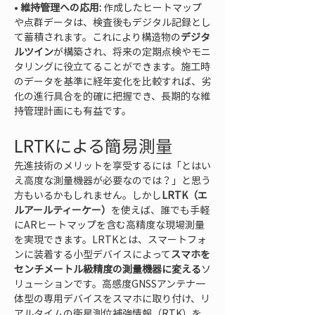
• 
維持管理への応用:
 作成したヒートマップ
や点群データは、検査後もデジタル記録とし
て蓄積されます。これにより構造物の
デジタ
ルツイン
が構築され、将来の定期点検やモニ
タリングに役立てることができます。施工時
のデータを基準に経年変化を比較すれば、劣
化の進行具合を的確に把握でき、長期的な維
持管理計画にも有益です。
LRTKによる簡易測量
先進技術のメリットを享受するには「とはい
え高度な測量機器が必要なのでは？」と思う
方もいるかもしれません。しかし
LRTK（エ
ルアールティーケー）
を使えば、誰でも手軽
にARヒートマップを含む高精度な現場測量
を実現できます。LRTKとは、スマートフォ
ンに装着する小型デバイスによって
スマホを
センチメートル級精度の測量機器に変える
ソ
リューションです。高感度GNSSアンテナ一
体型の専用デバイスをスマホに取り付け、リ
アルタイムの衛星測位補強情報（RTK）を