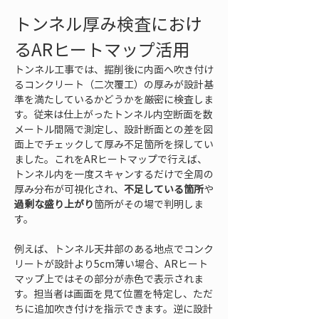
トンネル厚み検査におけ
るARヒートマップ活用
トンネル工事では、掘削後に内面へ吹き付け
るコンクリート（二次覆工）の厚みが設計基
準を満たしているかどうかを厳密に検査しま
す。従来は仕上がったトンネル内空断面を数
メートル間隔で測定し、設計断面との差を図
面上でチェックして厚み不足箇所を探してい
ました。これをARヒートマップで行えば、
トンネル内を一度スキャンするだけで全周の
厚み分布が可視化され、
不足している箇所
や
過剰な盛り上がり
箇所がその場で判明しま
す。
例えば、トンネル天井部のある地点でコンク
リートが設計より5cm薄い場合、ARヒート
マップ上ではその部分が赤色で表示されま
す。担当者は画面を見て位置を特定し、ただ
ちに追加吹き付けを指示できます。逆に設計