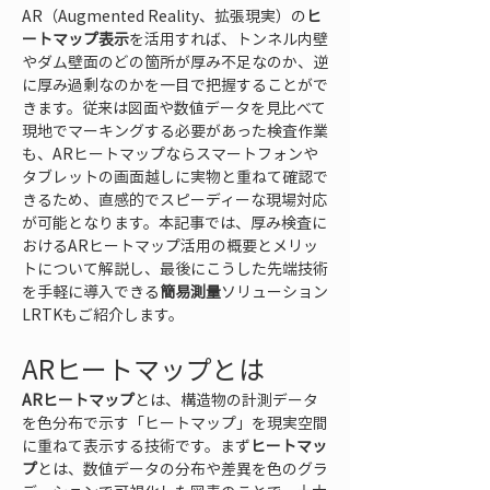
AR（Augmented Reality、拡張現実）の
ヒ
ートマップ表示
を活用すれば、トンネル内壁
やダム壁面のどの箇所が厚み不足なのか、逆
に厚み過剰なのかを一目で把握することがで
きます。従来は図面や数値データを見比べて
現地でマーキングする必要があった検査作業
も、ARヒートマップならスマートフォンや
タブレットの画面越しに実物と重ねて確認で
きるため、直感的でスピーディーな現場対応
が可能となります。本記事では、厚み検査に
おけるARヒートマップ活用の概要とメリッ
トについて解説し、最後にこうした先端技術
を手軽に導入できる
簡易測量
ソリューション
LRTKもご紹介します。
ARヒートマップとは
ARヒートマップ
とは、構造物の計測データ
を色分布で示す「ヒートマップ」を現実空間
に重ねて表示する技術です。まず
ヒートマッ
プ
とは、数値データの分布や差異を色のグラ