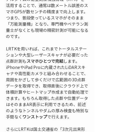
活用することで、通常は数メートル誤差のス
マホGPSが数センチの精度まで向上します。
つまり、普段使っているスマホがそのまま
「万能測量機」となり、専門機やベテラン測
量士がなくとも現場の精密計測が可能になる
のです。
LRTKを用いれば、これまでトータルステー
ションや大型レーザースキャナが必要だった
点群計測も
スマホひとつで完結
します。
iPhoneやiPad Proに内蔵されたLiDARスキ
ャナや高性能カメラと組み合わせることで、
周囲をかざして歩くだけで広範囲の3D点群
データを取得でき、取得直後にクラウド上で
体積計算やヒートマップ作成まで自動処理で
きます。もちろん取得した点群や位置データ
はそのままAR表示に利用できるため、前述
のようなトンネルやダムの厚み検査も特別な
手間なく
ワンストップ
で行えます。
さらにLRTKは国土交通省の「3次元出来形