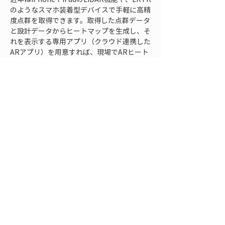
のようなスマホ装着型デバイスで手軽に高精
度点群を取得できます。取得した点群データ
と設計データからヒートマップを生成し、そ
れを表示する専用アプリ（クラウド連携した
ARアプリ）を用意すれば、現場でARヒート
マップを体験できます。重要なのは、データ
と現実空間の座標を合わせるキャリブレーシ
ョン作業ですが、高精度GNSSや既知の基準
点を活用すればスムーズに位置合わせできま
す。
Q: ARヒートマップの精度や信頼性は十分で
しょうか？
A:
適切に計測と位置合わせを行えば、ARヒー
トマップの精度は従来の測量図面と同等かそ
れ以上に信頼できます。ポイントは高精度の
測位データと高密度の点群を使うことで、ヒ
ートマップ自体の精度が担保されることで
す。LRTKのようにRTK-GNSSでセンチ単位
の測位を行えば、AR表示のずれも極めて小