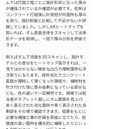
ムでは打設工程ごとに設計形状に沿った厚み
が確保されているか確認が必要です。従来は
コンクリート打設後に計測班が何箇所も厚み
を測り、設計断面と比較して不足がないか評
価していました。しかしARヒートマップを
用いれば、ダム表面全体をスキャンして出来
形データを取得し、一括で厚み分布を評価で
きます。
例えばダム下流面を3Dスキャンし、設計モ
デルとの差分をヒートマップ表示すれば、一
見では分からない微妙な凹凸や摩耗箇所も浮
き彫りになります。経年劣化でコンクリート
表面が摩耗して薄くなった領域や、補修材を
吹き付けた後に厚み過剰となっている部分な
ども、色の違いで一目瞭然です。現場では担
当者がタブレット越しにダム壁面を見上げ、
赤く表示された劣化箇所や青く表示された余
剰部をその場で確認できます。結果をもとに
必要な補強工事の計画を即座に立てたり、危
険度の高い箇所を優先的に補修したりといっ