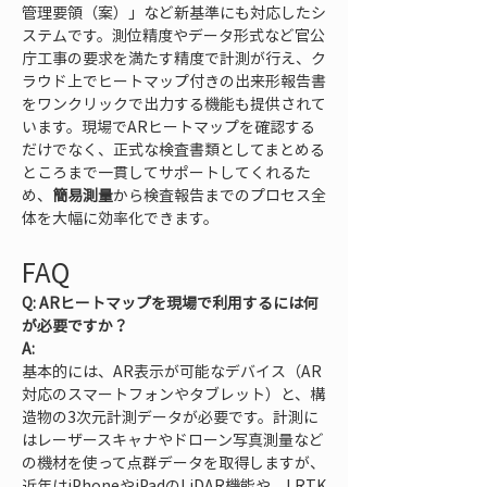
管理要領（案）」など新基準にも対応したシ
ステムです。測位精度やデータ形式など官公
庁工事の要求を満たす精度で計測が行え、ク
ラウド上でヒートマップ付きの出来形報告書
をワンクリックで出力する機能も提供されて
います。現場でARヒートマップを確認する
だけでなく、正式な検査書類としてまとめる
ところまで一貫してサポートしてくれるた
め、
簡易測量
から検査報告までのプロセス全
体を大幅に効率化できます。
FAQ
Q: ARヒートマップを現場で利用するには何
が必要ですか？
A:
基本的には、AR表示が可能なデバイス（AR
対応のスマートフォンやタブレット）と、構
造物の3次元計測データが必要です。計測に
はレーザースキャナやドローン写真測量など
の機材を使って点群データを取得しますが、
近年はiPhoneやiPadのLiDAR機能や、LRTK