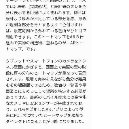
デーションで可視化した図表のことで、土木
では出来形（完成形状）と設計値のズレを色
分け表示する用途によく使われます。例えば
設計より厚みが不足している部分を赤、厚み
が過剰な部分を青とするように色付けすれ
ば、規定範囲から外れている箇所がひと目で
判別できます。このヒートマップをARの仕
組みで実物の構造物に重ねるのが「ARヒー
トマップ」です。
タブレットやスマートフォンのカメラをトン
ネル壁面にかざすと、画面上で実際の壁の映
像に厚み分布のヒートマップが重なって表示
されます。現場で実物を見ながら
色分け結果
をその場確認
できるため、数値の一覧表や平
面図とにらめっこして場所を特定する必要が
ありません。最新のモバイル端末には高性能
なカメラやLiDARセンサーが搭載されてお
り、これらを活用したARアプリによって従
来はPC上で見ていたヒートマップを現場で
ダイレクトに見ることが可能になりました。