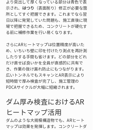
より突出して厚くなっている部分は青色で表
示され、
はつり
（表面削り）修正が必要な箇
所としてすぐ把握できます。これまでなら翌
日以降に発覚していた問題も、施工直後に現
場で把握できるため、コンクリートが硬化す
る前に補修作業を行い易くなります。
さらにARヒートマップは位置精度が高いた
め、いちいち壁に印を付けたり測点を再計測
したりする手間も省けます。どの部分をどれ
だけ直せば良いかを全員が直感的に共有で
き、作業の抜け漏れ防止にもつながります。
広いトンネルでもスキャンとAR表示により
短時間で厚み検査が完了し、施工管理の
PDCAサイクルが大幅に短縮されます。
ダム厚み検査におけるAR
ヒートマップ活用
ダムのような大規模構造物でも、ARヒート
マップは効果を発揮します。コンクリートダ