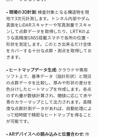
• 
現場の3D計測:
 検査対象となる構造物を現
地で3次元計測します。トンネル内部やダム
表面をLiDARスキャナーや写真測量でスキャ
ンして点群データを取得したり、LRTKのよ
うな高精度GNSS搭載スマホで各所の位置・
形状を測定します。このとき出来るだけ全体
をカバーする十分な点群・測点を取得してお
• 
ヒートマップデータ生成:
 クラウドや専用
ソフト上で、基準データ（設計形状）と現況
の点群データを比較し、厚みや形状の差分を
色分けしたヒートマップを作成します。各点
のずれ量が数値計算され、閾値に応じて赤や
青のカラーマップとして出力されます。高精
度な点群計測データがあれば、自動処理によ
って短時間で精密なヒートマップを得ること
• 
ARデバイスへの読み込みと位置合わせ:
 作