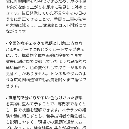
後に問題箇所を可視化できるため、厚み不足
や余分な盛り上がりを即座に発見して対処で
きます。後日発覚していた不具合をその日の
うちに是正できることで、手戻り工事の発生
を大幅に減らし、工期短縮とコスト削減につ
• 
全面的なチェックで見落とし防止:
 点群な
ど3次元データにもとづくヒートマップ表示
により、構造物全体を面的に検査できます。
従来は測点間で見逃していたような局所的な
薄い箇所も、色の変化として浮き上がるため
見落としがありません。トンネルやダムのよ
うな広範囲構造物でも品質を隅々まで担保で
• 
直感的で分かりやすい:
 色分けされた結果
を実物に重ねて示すことで、専門家でなくと
も一目で状態を理解できます。ベテランの経
験や勘に頼らずとも、若手技術者や発注者に
も説明しやすく、現場での意思疎通がスムー
ズになります。検査結果の共有が視覚的に行