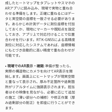
成したヒートマップをタブレットやスマホの
ARアプリに読み込み、現場で実物と重ね合
わせる準備をします。正確に重ねるにはデー
タと実空間の座標を一致させる必要がありま
す。あらかじめ計測データに測位座標を付加
しておくか、現地にマーカーや既知点を設定
しておき、アプリ上で対応付けることで位置
合わせを行います。RTK-GNSSによる高精度
測位に対応したシステムであれば、座標情報
にもとづき自動的に高い精度で重ね合わせが
• 
現場でのAR表示・確認:
 準備が整ったら、
実際の構造物にカメラを向けてAR表示を開
始します。画面上にヒートマップが現実空間
と重なって表示され、厚み不足箇所や過剰箇
所がリアルタイムに強調表示されます。担当
者はその映像を見ながら、必要に応じて追加
の施工（薄い部分への補修）や修正作業（厚
み過剰部分の削正）を即座に行うことができ
ます。