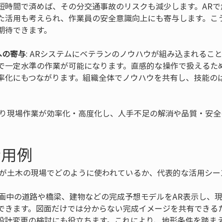
短時間で済めば、その分交通事故のリスクも減少します。ARで
た活用も考えられ、作業員の安全意識向上にも寄与します。こ
への寄与
: ARシステムにベテランのノウハウが組み込まれるこ
で一定水準の作業が可能になります。直感的な操作で扱えるた
率化にもつながります。組織全体でノウハウを共有し、技能の
より現場作業が効率化・高度化し、人手不足の解消や品質・安
活用例
術が土木の現場でどのように使われているか、代表的な活用シー
 計画中の道路や橋梁、建物などの完成予想モデルをAR表示し、
できます。図面だけでは分からない完成イメージを共有できる
設計変更の検討にも役立ちます。これにより、地形条件を踏ま