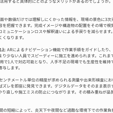
に活用すると具体的にどのようなメリットがあるのでしょうか
 図面や数値だけでは理解しにくかった情報を、現場の景色に3
容を把握できます。完成イメージや構造物の配置をその場で視
コミュニケーションロスや解釈違いによる手戻りを減らせます
向上
: ARによるナビゲーション機能で作業手順をガイドしたり
より少ない人員でスピーディーに施工を進められます。これまで
活用で1人で対応可能となり、人手不足の現場でも生産性を維持
: センチメートル単位の精度が求められる測量や出来形検査にお
ばズレを即座に発見できます。デジタルデータをそのまま表示
やり直しや施工ミスの防止につながります。その積み重ねが品
業時間の短縮によって、炎天下や夜間など過酷な環境下での作業負