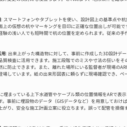
用
: スマートフォンやタブレットを使い、設計図上の基準点や杭
面上の仮想の杭やマーキングを目印に正確な位置出しが可能で
経験の浅い人でも短時間で杭の位置を定められます。従来の手
活用
: 出来上がった構造物に対して、事前に作成した3D設計デ
品質検査に活用できます。施工段階でのミスや寸法の狂いをそ
然に防止できます。また、離れた場所にいる監督者が現場のAR
登場しています。紙の出来形図表に頼らずに現場確認でき、ペ
地中に埋まっている上下水道管やケーブル類の位置情報をARで表
す。事前に埋設物のデータ（GISデータなど）を用意しておけ
上がり、安全な施工計画立案に役立ちます。誤って配管を損傷