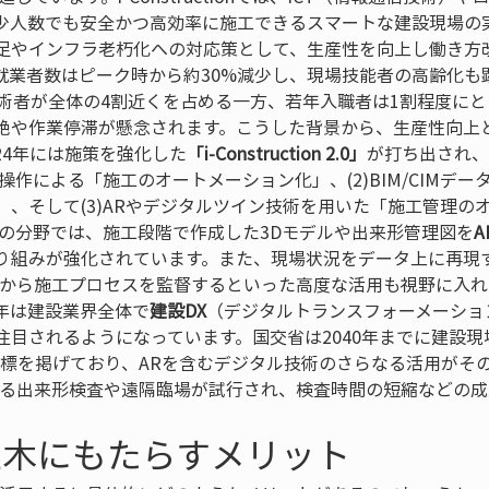
少人数でも安全かつ高効率に施工できるスマートな建設現場の
足やインフラ老朽化への対応策として、生産性を向上し働き方
就業者数はピーク時から約30%減少し、現場技能者の高齢化も
技術者が全体の4割近くを占める一方、若年入職者は1割程度に
絶や作業停滞が懸念されます。こうした背景から、生産性向上
24年には施策を強化した
「i-Construction 2.0」
が打ち出され、
隔操作による「施工のオートメーション化」、(2)BIM/CIMデ
」、そして(3)ARやデジタルツイン技術を用いた「施工管理の
)の分野では、施工段階で作成した3Dモデルや出来形管理図を
り組みが強化されています。また、現場状況をデータ上に再現
隔から施工プロセスを監督するといった高度な活用も視野に入れ
年は建設業界全体で
建設DX
（デジタルトランスフォーメーショ
注目されるようになっています。国交省は2040年までに建設現
る目標を掲げており、ARを含むデジタル技術のさらなる活用がそ
よる出来形検査や遠隔臨場が試行され、検査時間の短縮などの成
土木にもたらすメリット