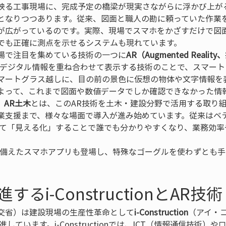
映る工事現場に、完成予定の橋梁が現実さながらに浮かび上が
となりつつあります。従来、図面と職人の勘に頼っていた作業
が広がっているのです。実際、現場でスマホをかざすだけで図
も正確に測点を示せるシステムも現れています。  

場で注目を集めている技術の一つに
AR（Augmented Reali
にデジタル情報を重ね合わせて表示する技術のことで、スマー
マートグラス越しに、目の前の景色に仮想の物体や文字情報を
よって、これまで図面や数値データでしか確認できなかった情
。
AR土木
とは、このAR技術を土木・建設分野で活用する取り
業支援まで、様々な場面で導入が進み始めています。従来はベ
って「見える化」することで誰でも分かりやすくなり、業務効率
を備えたスマホアプリも登場し、特殊なゴーグルを使わずとも
。
るi-ConstructionとAR技術
交省）は建設現場の生産性革命として
i-Construction
（アイ・
進しています。i-Constructionでは、ICT（情報通信技術）