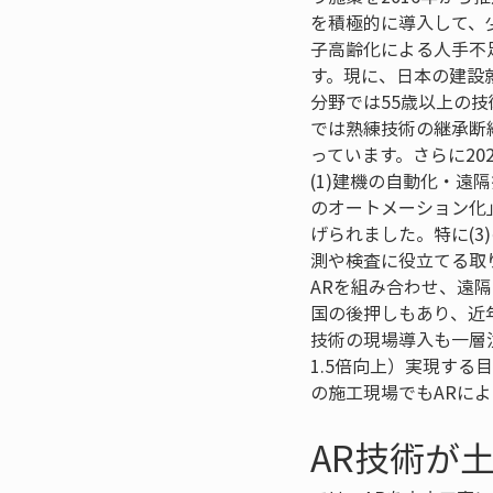
を積極的に導入して、
子高齢化による人手不
す。現に、日本の建設
分野では55歳以上の
では熟練技術の継承断
っています。さらに20
(1)建機の自動化・遠
のオートメーション化
げられました。特に(3
測や検査に役立てる取
ARを組み合わせ、遠
国の後押しもあり、近
技術の現場導入も一層
1.5倍向上）実現す
の施工現場でもARに
AR技術が