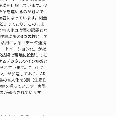
実現を目指しています。少
改革を進めるのが狙いで
顕著になっています。測量
とどまっており、このまま
と省人化は喫緊の課題とな
建設現場の
3つの柱
として
ータ活用による「データ連携
オートメーション化」が掲
AR技術で現地に投影
して検
する
デジタルツイン
技術と
られています。こうした
ン）が加速しており、AR
場の省人化を3割（生産性
の鍵を握っています。実際
果が報告されています。