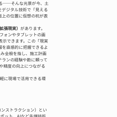
る──そんな光景が今、土
をデジタル技術で「見える
面上の位置に仮想の杭が表
ty、拡張現実）
があります。
トフォンやタブレットの画
表示できます。この「現実
報を直感的に把握できるよ
組み全般を指し、施工計画
テランの経験や勘に頼って
や精度の向上につながる
手軽に現場で活用できる環
コンストラクション）とい
やロボット、AIなど先端技術