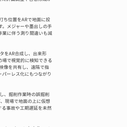
打ち位置をARで地面に投
す。メジャーや墨出しの手
作業に伴う測り間違いも減
ータをAR合成し、出来形
の場で視覚的に検知できる
映像を共有し、遠隔で指
ーパーレス化にもつながり
示し、掘削作業時の誤掘削
ば、現場で地面の上に仮想
する事故や工期遅延を未然