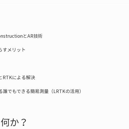
）
は何か？