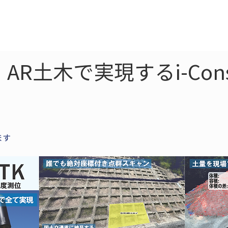
ne
LiDAR
ドローン
360
ソーラー
R土木で実現するi-Const
ます