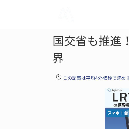
LRTK
Pho
国交省も推進！A
界
この記事は平均4分45秒で読め