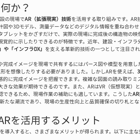
は何か？
建設の現場で
AR（拡張現実）技術
を活用する取り組みです。AR
計図や3Dモデル、測量データなどのデジタル情報を重ね合わせ
タブレットをかざすだけで、実際の現場に完成後の構造物の映
視覚的に示したりできるのが特徴です。近年、建設・インフラ分
」や「インフラDX」
を支える革新的技術の一つとして注目され
や完成イメージを現場で共有するにはパース図や模型を用意し
成形を想像したりする必要がありました。しかしARを使えば、
感的に完成イメージを把握できます。複雑な図面の読み取りミ
大きな効果が期待できるのです。また、ARはVR（仮想現実）
認できるため、現場作業の補助にも適しています。こうした
A
る新たな潮流であり、現場の生産性向上と品質確保の切り札とな
ARを活用するメリット
Rを導入すると、さまざまなメリットが得られます。以下に主な