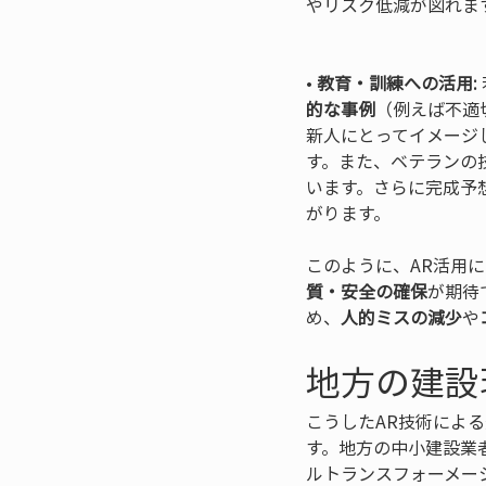
やリスク低減が図れます
• 
教育・訓練への活用:
的な事例
（例えば不適
新人にとってイメージ
す。また、ベテランの
います。さらに完成予
がります。
このように、AR活用
質・安全の確保
が期待
め、
人的ミスの減少
や
地方の建設
こうしたAR技術によ
す。地方の中小建設業
ルトランスフォーメー