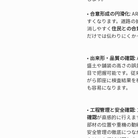
• 
合意形成の円滑化:
 
すくなります。道路の
消しやすく
住民との合
だけでは伝わりにくか
• 
出来形・品質の確認:
盛土や舗装の高さの誤
目で把握可能です。従
がら即座に検査結果を
も容易になります。

• 
工程管理と安全確認:
確認
が直感的に行えま
部材の位置や重機の動
安全管理の徹底につな