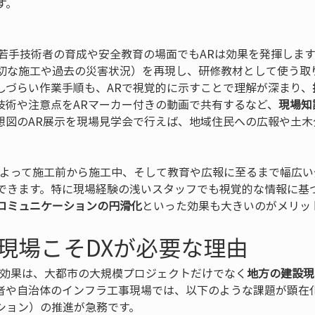
。

 若手技術者の育成や安全教育の場面でもARは効果を発揮します
切な施工や過去の災害状況）を再現し、研修教材として使う取
しづらい作業手順も、ARで視覚的に示すことで理解が深まり、
技術や注意点をARマーカー付きの動画で共有するなど、
現場知
想図のAR展示を現場見学会で行えば、地域住民への広報や土木
によって施工前から施工中、そして教育や広報に至るまで幅広い
できます。特に現場経験の浅いスタッフでも視覚的な情報に基
コミュニケーションの円滑化
といった効果も大きいのがメリッ
現場こそDXが必要な理由
る効果は、大都市の大規模プロジェクトだけでなく
地方の建設現
者や自治体のインフラ工事現場では、以下のような課題が顕在化
ション）の推進が急務です。