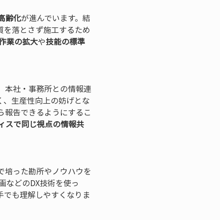
高齢化
が進んでいます。結
質を落とさず施工するため
作業の拡大
や
技能の標準
、本社・事務所との情報連
く、生産性向上の妨げとな
ら報告できるようにするこ
ィスで同じ視点の情報共
で培った勘所やノウハウを
画などのDX技術を使っ
手でも理解しやすくなりま