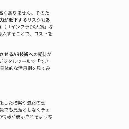
高くありません。そのた
争力が低下
するリスクもあ
度（「インフラDX大賞」な
導入することで、コストを
させるAR技術
への期待が
デジタルツールで「でき
の具体的な活用例を見てみ
化した橋梁や道路の点
員でも見落としなくチェ
の情報が表示されるような