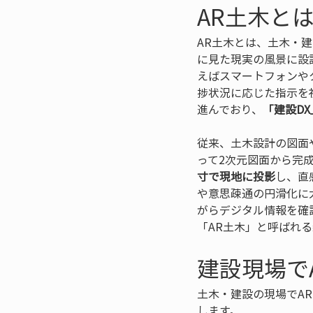
AR土木と
AR土木とは、土木・
に見た現実の風景に設
えばスマートフォンや
捗状況に応じた指示を
進んでおり、
「建設DX
従来、土木設計の図面
って2次元図面から完
寸で現地に投影
し、直
や意思疎通の円滑化に
がらデジタル情報を確
「AR土木」と呼ばれ
建設現場で
土木・建設の現場でA
します。