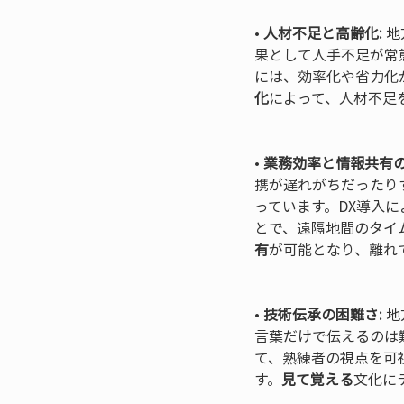
• 
人材不足と高齢化:
 
果として人手不足が常
には、効率化や省力化
化
によって、人材不足
• 
業務効率と情報共有の
携が遅れがちだったり
っています。DX導入
とで、遠隔地間のタイ
有
が可能となり、離れ
• 
技術伝承の困難さ:
 
言葉だけで伝えるのは
て、熟練者の視点を可
す。
見て覚える
文化に