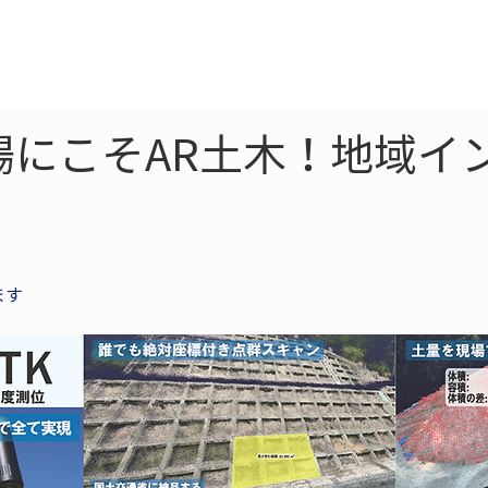
ne
LiDAR
ドローン
360
ソーラー
にこそAR土木！地域イン
ます