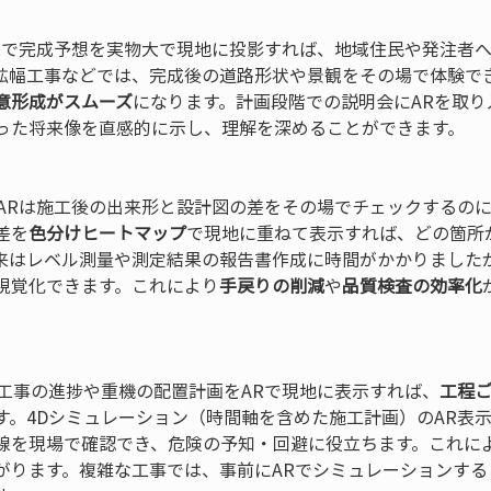
ARで完成予想を実物大で現地に投影すれば、地域住民や発注者
拡幅工事などでは、完成後の道路形状や景観をその場で体験で
意形成がスムーズ
になります。計画段階での説明会にARを取り
った将来像を直感的に示し、理解を深めることができます。

 ARは施工後の出来形と設計図の差をその場でチェックするの
差を
色分けヒートマップ
で現地に重ねて表示すれば、どの箇所
来はレベル測量や測定結果の報告書作成に時間がかかりましたが
視覚化できます。これにより
手戻りの削減
や
品質検査の効率化
 工事の進捗や重機の配置計画をARで現地に表示すれば、
工程
す。4Dシミュレーション（時間軸を含めた施工計画）のAR表
線を現場で確認でき、危険の予知・回避に役立ちます。これに
がります。複雑な工事では、事前にARでシミュレーションする