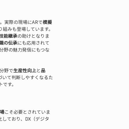
。実際の現場にARで
模擬
り組みも登場しています。
技能継承
の助けとなりま
識の伝承
にも応用されて
分野の魅力発信にもつな
分野で
生産性向上
と
品
づいて判断しやすくなるた
トです。
場
こそ必要とされていま
しており、DX（デジタ