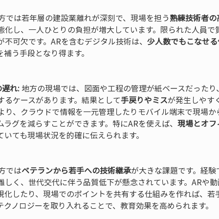
地方では若年層の建設業離れが深刻で、現場を担う
熟練技術者の
態化し、一人ひとりの負担が増大しています。限られた人員で
が不可欠です。ARを含むデジタル技術は、
少人数でもこなせる
を補う手段となり得ます。

遅れ:
 地方の現場では、図面や工程の管理が紙ベースだったり
するケースがあります。結果として
手戻りやミス
が発生しやす
により、クラウドで情報を一元管理したりモバイル端末で現場か
ムラグを減らすことができます。特にARを使えば、
現場とオフ
ていても現場状況を的確に伝えられます。

地方では
ベテランから若手への技術継承
が大きな課題です。経験
難しく、世代交代に伴う品質低下が懸念されています。ARや動
視化したり、現場でのポイントを共有する仕組みを作れば、若
テクノロジーを取り入れることで、教育効果を高められます。
