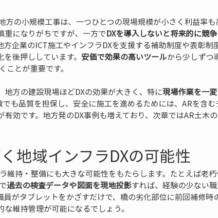
 地方の小規模工事は、一つひとつの現場規模が小さく利益率も
慎重になりがちですが、一方で
DXを導入しないと将来的に競
地方企業のICT施工やインフラDXを支援する補助制度や表彰制
化を後押ししています。
安価で効果の高いツール
から少しずつ
いくことが重要です。
、地方の建設現場ほどDXの効果が大きく、特に
現場作業を一変
数でも品質を担保し、安全に施工を進めるためには、ARを含む
が有効です。地方発のDX事例も増えており、次章ではAR土木
拓く地域インフラDXの可能性
フラ維持・整備にも大きな可能性をもたらします。たとえば老朽
で
過去の検査データや図面を現地投影
すれば、経験の少ない職
職員がタブレットをかざすだけで、橋の劣化部位に前回補修時
的な維持管理が可能になるでしょう。