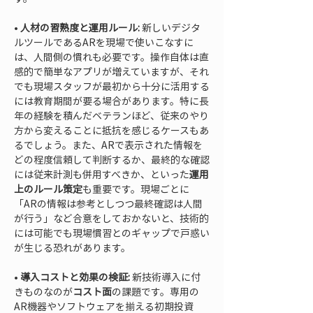
• 
人材の習熟度と運用ルール:
 新しいデジタ
ルツールであるARを現場で使いこなすに
は、人間側の慣れも必要です。操作自体は直
感的で簡単なアプリが増えていますが、それ
でも現場スタッフが最初から十分に活用する
には教育期間が要る場合があります。特に長
年の経験を積んだベテランほど、従来のやり
方から変えることに抵抗を感じるケースもあ
るでしょう。また、ARで表示された情報を
どの程度信頼して判断するか、最終的な確認
には従来計測も併用すべきか、といった
運用
上のルール策定
も重要です。現場ごとに
「ARの情報は参考としつつ最終確認は人間
が行う」など合意をしておかないと、技術的
には可能でも現場慣習とのギャップで戸惑い
• 
導入コストと効果の検証:
 新技術導入に付
きものなのが
コスト面
の課題です。専用の
AR機器やソフトウェアを揃える初期投資