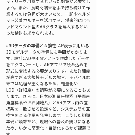
ッテリーを用意するといった対策が必要でし
ょう。また、長時間端末を手で持ち続けて作
業するのは負担が大きいため、一脚やヘルメ
ット装着ホルダーを活用する、将来的にはヘ
ッドマウント型のARグラスを導入するとい
• 
3Dデータの準備と互換性:
 AR表示に用いる
3Dモデルデータの準備にも手間がかかりま
す。設計CADやBIMソフトで作成したデータ
をエクスポートし、ARアプリで読み込める
形式に変換する必要があります。また詳細度
が高すぎる大規模モデルの場合、モバイル端
末では処理が重くなるため、軽量化や
LOD（詳細度）の調整が必要になることもあ
ります。さらに、日本の測量座標系（平面直
角座標系や世界測地系）とARアプリ内の座
標系を一致させる設定など、システム間の互
換性をとる作業も発生します。こうした初期
準備が煩雑だと、現場への普及の妨げになる
ため、いかに簡素化・自動化するかが課題で