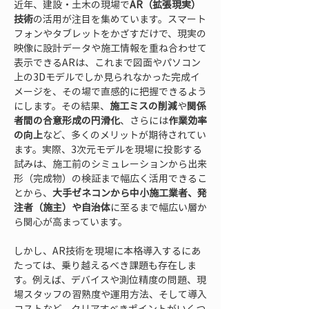
近年、建設・土木の現場で
AR（拡張現実）
技術
の活用が注目を集めています。スマート
フォンやタブレットをかざすだけで、現実の
映像に設計データや施工情報を重ね合わせて
表示できるARは、これまで図面やパソコン
上の3Dモデルでしか見られなかった完成イ
メージを、その場で直感的に把握できるよう
にします。その結果、
施工ミスの削減
や
関係
者間の合意形成の円滑化
、さらには
作業効率
の向上
など、多くのメリットが期待されてい
ます。実際、3次元モデルを現場に投影する
試みは、施工前のシミュレーションから出来
形（完成物）の検証まで幅広く活用できるこ
とから、
大手ゼネコンから中小施工業者、発
注者（施主）や自治体
に至るまで幅広い層か
ら関心が高まっています。
しかし、AR技術を現場に本格導入するにあ
たっては、乗り越えるべき課題も存在しま
す。例えば、デバイスや測位精度の問題、現
場スタッフの習熟度や運用方法、そして導入
コストなど、クリアすべきポイントがいくつ