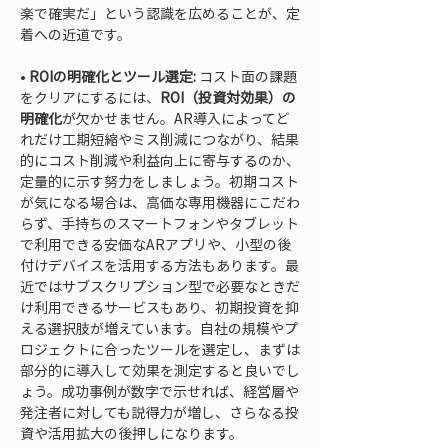
楽で確実だ」という認識を広めることが、定
• 
ROIの明確化とツール選定:
 コスト面の課題
をクリアにするには、
ROI（投資対効果）の
明確化
が欠かせません。AR導入によってど
れだけ工期短縮やミス削減につながり、結果
的にコスト削減や利益向上に寄与するのか、
定量的に示す努力をしましょう。初期コスト
が気になる場合は、高価な専用機器にこだわ
らず、手持ちのスマートフォンやタブレット
で利用できる安価なARアプリや、小型の後
付けデバイスを活用する方法もあります。最
近ではサブスクリプション型で必要なときだ
け利用できるサービスもあり、初期投資を抑
える選択肢が増えています。自社の規模やプ
ロジェクトに合ったツールを選定し、まずは
部分的に導入して効果を測定すると良いでし
ょう。成功事例が数字で示せれば、経営層や
発注者に対しても説得力が増し、さらなる投
資や活用拡大の後押しになります。