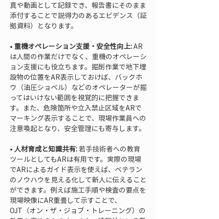
真や動画として記録でき、報告書にそのまま
添付することで説得力のあるエビデンス（証
• 
重機オペレーション支援・安全性向上:
 AR
は人間の作業だけでなく、重機のオペレーシ
ョン支援にも役立ちます。掘削作業で地下埋
設物の位置をAR表示しておけば、バックホ
ウ（油圧ショベル）などのオペレーターが掘
ってはいけない範囲を視覚的に把握できま
す。また、危険箇所や立入禁止区域をARで
マーキング表示することで、現場作業員への
• 
人材育成と知識共有:
 若手技術者への教育
ツールとしてもARは有用です。実際の現場
でARによるガイド表示を使えば、ベテラン
のノウハウを見える化して新人に伝えること
ができます。例えば施工手順や検査の要点を
現場映像にAR重畳して示すことで、
OJT（オン・ザ・ジョブ・トレーニング）の