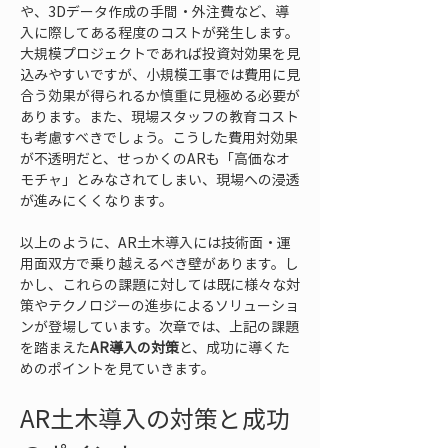
や、3Dデータ作成の手間・外注費など、導
入に際してある程度のコストが発生します。
大規模プロジェクトであれば投資対効果を見
込みやすいですが、小規模工事では費用に見
合う効果が得られるか慎重に見極める必要が
あります。また、現場スタッフの教育コスト
も考慮すべきでしょう。こうした費用対効果
が不透明だと、せっかくのARも「高価なオ
モチャ」とみなされてしまい、現場への浸透
が進みにくくなります。
以上のように、AR土木導入には技術面・運
用面双方で乗り越えるべき壁があります。し
かし、これらの課題に対しては既に様々な対
策やテクノロジーの進歩によるソリューショ
ンが登場しています。次章では、上記の課題
を踏まえた
AR導入の対策
と、成功に導くた
めのポイントを見ていきます。
AR土木導入の対策と成功