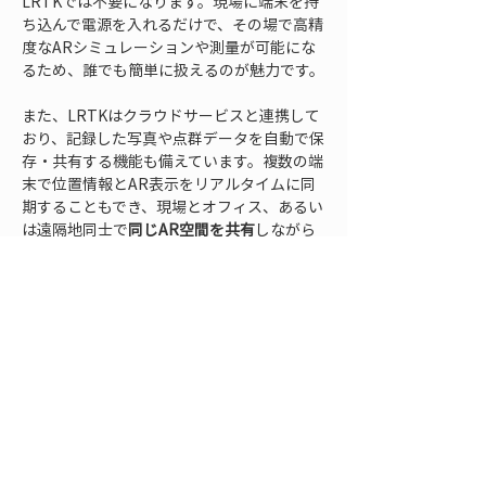
LRTKでは不要になります。現場に端末を持
ち込んで電源を入れるだけで、その場で高精
度なARシミュレーションや測量が可能にな
るため、誰でも簡単に扱えるのが魅力です。
また、LRTKはクラウドサービスと連携して
おり、記録した写真や点群データを自動で保
存・共有する機能も備えています。複数の端
末で位置情報とAR表示をリアルタイムに同
期することもでき、現場とオフィス、あるい
は遠隔地同士で
同じAR空間を共有
しながら
協働するといった使い方も視野に入っていま
す。こうした最新ツールを活用すれば、これ
まで述べてきたAR導入の課題を一挙に解決
し、土木の現場DXを加速させることができ
るでしょう。
FAQ
Q. ARとVRの違いは何ですか？
A. AR（拡張現実）は、現実の風景にデジタ
ル情報を重ねて表示する技術です。一方、