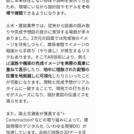
間に本来存在しない物体や説明を表示できる
ため、現場にいながら設計図やモデルを
その
場で確認
できるようになります。
土木・建設業界では、従来から図面の読み取
りや完成予想図の提示に苦労する場面が多々
ありました。2次元の図面では完成後のイメ
ージを共有しづらく、関係者間でイメージの
相違から手戻り（やり直し）が発生するリス
クもあります。そこでAR技術により、例え
ば
道路や橋梁の完成イメージを実際の風景に
重ねて表示
したり、
地中に埋設された配管の
位置を地面越しに可視化
したりといったこと
が可能になります。現物と完成予想がリアル
タイムに一致することで、現地での打ち合わ
せがスムーズになり、設計意図の伝達ミスを
減らせます。
また、国土交通省が推進する*i-
Construction*などの取り組みによって、建
設現場のデジタル化（いわゆる現場DX）が
加速しています。BIM/CIM等の3Dデータ活