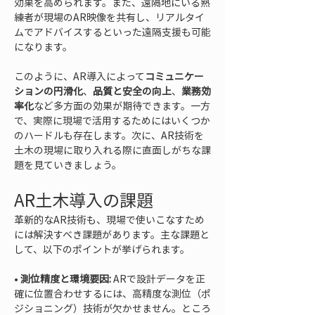
効果を高められます。また、遠隔地にいる熟
練者が現場のAR映像を共有し、リアルタイ
ムでアドバイスするといった遠隔支援も可能
になります。
このように、AR導入によって
コミュニケー
ションの円滑化
、
品質と安全の向上
、
業務効
率化
など多方面の効果が期待できます。一方
で、実際に現場で活用するためにはいくつか
のハードルも存在します。次に、AR技術を
土木の現場に取り入れる際に直面しがちな課
題を見ていきましょう。
AR土木導入の課題
革新的なAR技術も、現場で使いこなすため
には解決すべき課題があります。主な課題と
して、以下のポイントが挙げられます。
• 
測位精度と環境要因:
 ARで設計データを正
確に位置合わせするには、高精度な測位（ポ
ジショニング）技術が欠かせません。ところ