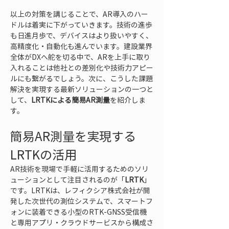
以上の対策を講じることで、AR導入のハー
ドルは着実に下がっていきます。技術の進歩
も日進月歩で、デバイスはより扱いやすく、
高精度化・自動化も進んでいます。建設業界
全体がDXへ舵を切る中で、ARを上手に取り
入れることは他社との差別化や技術力アピー
ルにも繋がるでしょう。次に、こうした課題
解決を実現する最新ソリューションの一つと
して、
LRTKによる簡易AR測量
を紹介しま
す。
簡易AR測量を実現する
LRTKの活用
AR技術を現場で手軽に活用するためのソリ
ューションとして注目されるのが「
LRTK
」
です。LRTKは、レフィクシア株式会社が開
発した次世代の測位システムで、スマートフ
ォンに装着できる小型のRTK-GNSS受信機
と専用アプリ・クラウドサービスから構成さ