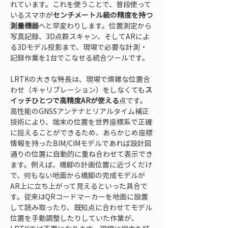
れています。これを使うことで、普段使って
いるスマホが
センチメートル級の精度を持つ
測量機器
へと早変わりします。位置測定から
写真記録、3D点群スキャン、そしてARによ
る3Dモデル投影まで、現場で必要な計測・
記録作業を1台でこなせる統合ツールです。
LRTKの大きな特長は、現場で煩雑な位置合
わせ（キャリブレーション）をしなくても
ス
イッチひとつで高精度ARが使える
点です。
高性能のGNSSアンテナとリアルタイム補正
技術により、端末の位置を世界座標系で正確
に捉えることができるため、あらかじめ座標
情報を持ったBIM/CIMモデルであれば設計図
通りの位置に自動的に重ね合わせて表示でき
ます。例えば、橋脚の計画位置に近づくだけ
で、何もない地面から橋脚の完成モデルが
AR上に立ち上がって見えるといった具合で
す。従来はQRコードマーカーを地面に設置
して読み取ったり、既知点に合わせてモデル
位置を手動調整したりしていた作業が、