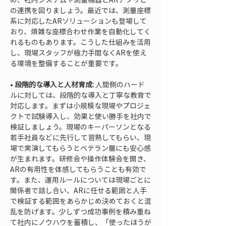
の連携を図りましょう。最近では、測量座標
系に対応したARソリューションも登場して
おり、煩雑な座標合わせ作業を自動化してく
れるものもあります。こうした仕組みを活用
し、現場スタッフが極力手間なくARを使え
• 
段階的な導入と人材育成:
 人間側のハード
ルに対しては、段階的な導入と丁寧な教育で
対応します。まずは小規模な現場やプロジェ
クトで試験導入し、効果と使い勝手を社内で
検証しましょう。現場のキーパーソンとなる
若手社員などに先行して習熟してもらい、現
場で実演してもらうとベテラン層にも安心感
が生まれます。研修会や操作体験会を開き、
ARの有用性を体感してもらうことも有効で
す。また、運用ルールについては現場ごとに
関係者で話し合い、ARに任せる範囲と人手
で検証する範囲をあらかじめ決めておくと混
乱を防げます。少しずつ成功事例を積み重ね
て社内にノウハウを蓄積し、「使ったほうが