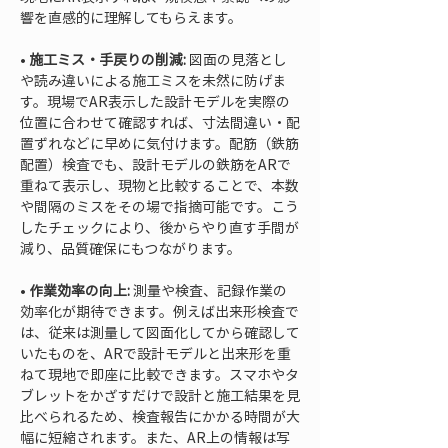
• 
施工ミス・手戻りの削減:
 図面の見落とし
や読み違いによる施工ミスを未然に防げま
す。現場でAR表示した設計モデルを実際の
位置に合わせて確認すれば、寸法間違い・配
置ずれなどに早めに気付けます。配筋（鉄筋
配置）検査でも、設計モデルの鉄筋をARで
重ねて表示し、現物と比較することで、本数
や間隔のミスをその場で指摘可能です。こう
したチェックにより、後からやり直す手間が
• 
作業効率の向上:
 測量や検査、記録作業の
効率化が期待できます。例えば出来形検査で
は、従来は測量して図面化してから確認して
いたものを、ARで設計モデルと出来形を重
ねて現地で即座に比較できます。スマホやタ
ブレットをかざすだけで設計と施工結果を見
比べられるため、検査報告にかかる時間が大
幅に短縮されます。また、AR上の情報は写