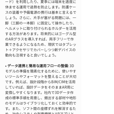
ード）を利用したり、夏季には端末を適度に
休ませる運用で過熱を防止します。防護ケー
スの装着や予備電源の携行は基本と言えるで
しょう。さらに、片手が塞がる問題には、一
脚（三脚の一本脚）に固定して操作したり、
ヘルメットに取り付けられるホルダーを活用
する方法があります。将来的にはゴーグル型
のARグラスを導入すれば、両手フリーで作
業できるようになるため、現状ではタブレッ
ト＋アクセサリでカバーしつつ新デバイスの
• 
データ連携と簡易な運用フローの整備:
 3D
モデルの準備を簡素化するために、使いやす
いツールやフォーマットを整えることが大切
です。例えば、設計段階からBIM/CIMを活用
していれば、設計データをそのままAR用に
変換しやすくなります。社内で3Dデータ作
成の標準手順を用意し、頻出する部材や地形
のモデルはライブラリ化しておくと効率的で
す。また、ソフト間の座標ずれを解消するた
め、社内システムや測量機器とARアプリと