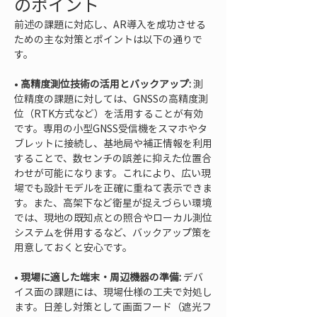
のポイント
前述の課題に対応し、AR導入を成功させる
ための主な対策とポイントは以下の通りで
す。
• 
高精度測位技術の活用とバックアップ:
 測
位精度の課題に対しては、GNSSの高精度測
位（RTK方式など）を活用することが有効
です。専用の小型GNSS受信機をスマホやタ
ブレットに接続し、基地局や補正情報を利用
することで、数センチの誤差に抑えた位置合
わせが可能になります。これにより、広い現
場でも設計モデルを正確に重ねて表示できま
す。また、高架下など衛星が捉えづらい環境
では、現地の既知点との照合やローカル測位
システムを併用するなど、バックアップ策を
• 
現場に適した端末・周辺機器の準備:
 デバ
イス面の課題には、現場仕様の工夫で対処し
ます。日差し対策として画面フード（遮光フ