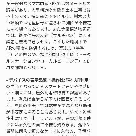
が一般的なスマホ内蔵GPSでは数メートルの
誤差があり、大型構造物を扱う土木工事では
不十分です。特に高架下やビル街、樹木の多
い環境では衛星信号が遮られて測位が不安定
になる場合もあります。また金属構造物周辺
では、衛星信号の反射（マルチパス）による
誤差も無視できません。こうした環境下で
ARの精度を確保するには、既知点（基準
点）との照合や、補助的な測位手段（トータ
ルステーションやローカルビーコン等）の併
• 
デバイスの表示品質・操作性:
 現在AR利用
の中心となっているスマートフォンやタブレ
ット端末には、屋外利用時特有の課題があり
ます。例えば直射日光下では画面が見えにく
く、真夏の炎天下では端末が高温となり動作
が不安定になることもあります。防水・防塵
性能は年々向上していますが、建設現場で使
うには耐久性の面で不安も残ります。落下や
衝撃に備えて頑丈なケースに入れる、予備バ