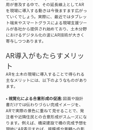
用が普及する中で、その延長線上としてAR
を現場に導入する動きは今後ますます広がっ
ていくでしょう。実際に、最近ではタブレッ
ト端末やスマートグラスによる現場支援ツー
ルが各社から提供され始めており、土木分野
におけるデジタル化の波にAR技術が大きく
寄与しつつあります。
AR導入がもたらすメリッ
ト
ARを土木の現場に導入することで得られる
主なメリットには、以下のようなものがあり
ます。
• 
視覚化による合意形成の促進:
 図面や設計
書だけでは伝わりづらい完成イメージを、
ARで実際の景色に重ねて見せることで、発
注者や近隣住民との合意形成がスムーズにな
ります。例えば、橋梁建設で橋の完成予想を
現地にAR表示すれば、規模感や景観への影