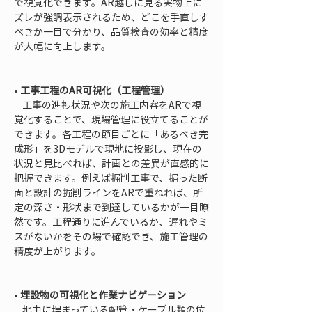
で視覚化できます。AR越しに見る実物上に
ズレが強調表示されるため、どこを手直しす
べきか一目で分かり、品質検査の効率と精度
が大幅に向上します。

• 
工事工程のAR可視化（工程管理）
    工事の進捗状況や次の施工内容をARで視
覚化することで、現場管理に役立てることが
できます。各工程の節目ごとに「あるべき完
成形」を3Dモデルで現地に投影し、現在の
状況と見比べれば、計画との差異が直感的に
把握できます。例えば掘削工事で、掘った断
面と設計の掘削ラインをARで重ねれば、所
定の深さ・形状まで到達しているかが一目瞭
然です。工程通りに進んでいるか、遅れやミ
スがないかをその場で確認でき、施工管理の
精度が上がります。

• 
埋設物の可視化と作業ナビゲーション
    地中に埋まっている配管・ケーブル類の位