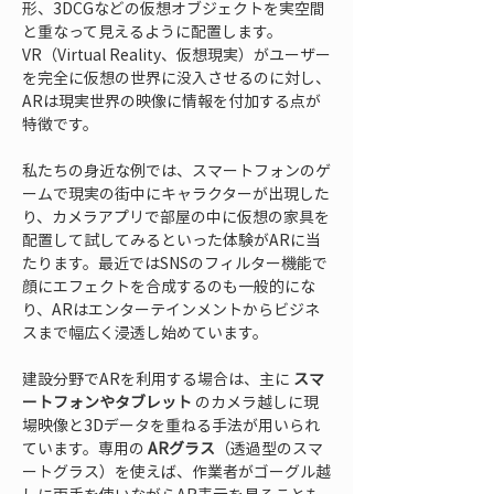
形、3DCGなどの仮想オブジェクトを実空間
と重なって見えるように配置します。
VR（Virtual Reality、仮想現実）がユーザー
を完全に仮想の世界に没入させるのに対し、
ARは現実世界の映像に情報を付加する点が
特徴です。
私たちの身近な例では、スマートフォンのゲ
ームで現実の街中にキャラクターが出現した
り、カメラアプリで部屋の中に仮想の家具を
配置して試してみるといった体験がARに当
たります。最近ではSNSのフィルター機能で
顔にエフェクトを合成するのも一般的にな
り、ARはエンターテインメントからビジネ
スまで幅広く浸透し始めています。
建設分野でARを利用する場合は、主に 
スマ
ートフォンやタブレット
 のカメラ越しに現
場映像と3Dデータを重ねる手法が用いられ
ています。専用の 
ARグラス
（透過型のスマ
ートグラス）を使えば、作業者がゴーグル越