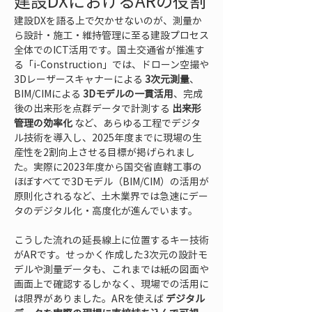
建設DXにおけるARの役割
建設DXを語る上で欠かせないのが、測量か
ら設計・施工・維持管理に至る建設プロセス
全体でのICT活用です。国土交通省が推進す
る「i-Construction」では、ドローン空撮や
3Dレーザースキャナーによる 
3次元測量
、
BIM/CIMによる 
3Dモデルの一貫活用
、完成
後の出来形を点群データで計測する 
出来形
管理の効率化
 など、あらゆる工程でデジタ
ル技術を導入し、2025年度までに現場の生
産性を2割向上させる目標が掲げられまし
た。実際に2023年度から国交省直轄工事の
ほぼすべてで3Dモデル（BIM/CIM）の活用が
原則化されるなど、土木業界では急速にデー
タのデジタル化・高度化が進んでいます。
こうした流れの延長線上に位置するキー技術
がARです。せっかく作成した3次元の設計モ
デルや測量データも、これまでは紙の図面や
画面上で確認するしかなく、現場での活用に
は限界がありました。ARを使えば 
デジタル