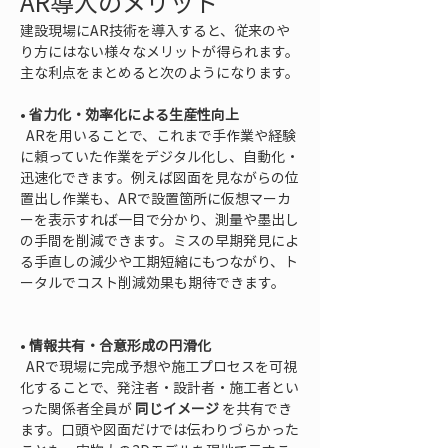
AR導入のメリット
建設現場にAR技術を導入すると、従来のや
り方にはない様々なメリットが得られます。
主な利点をまとめると次のようになります。
• 
省力化・効率化による生産性向上
  ARを用いることで、これまで手作業や経験
に頼っていた作業をデジタル化し、自動化・
迅速化できます。例えば図面を見ながらの位
置出し作業も、ARで設置箇所に仮想マーカ
ーを表示すれば一目で分かり、測量や墨出し
の手間を削減できます。ミスの早期発見によ
る手直しの減少や工期短縮にもつながり、ト
ータルでコスト削減効果も期待できます。

• 
情報共有・合意形成の円滑化
  ARで現場に完成予想や施工プロセスを可視
化することで、発注者・設計者・施工者とい
った関係者全員が 
同じイメージ
 を共有でき
ます。口頭や図面だけでは伝わりづらかった