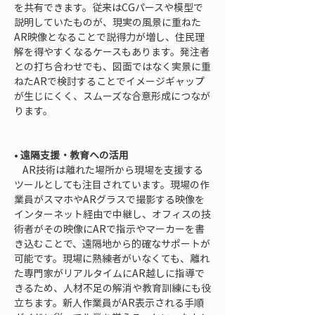
を共有できます。従来はCGパースや模型で
説明していたものが、現実の風景に重ねた
AR映像となることで説得力が増し、住民理
解を得やすくなるケースもあります。発注者
との打ち合わせでも、図面ではなく実景に重
ねたARで検討することでイメージギャップ
が生じにくく、スムーズな合意形成につなが
ります。

• 
遠隔支援・教育への活用
    AR技術は離れた場所から現場を支援する
ツールとしても注目されています。現場の作
業員がスマホやARグラスで撮影する映像を
インターネット経由で中継し、オフィスの技
術者がその映像にARで指示やマーカーを書
き込むことで、遠隔地から的確なサポートが
可能です。現場に熟練者がいなくても、離れ
た専門家がリアルタイムにAR越しに指導で
きるため、人材不足の解消や教育訓練にも役
立ちます。新人作業員がAR表示される手順