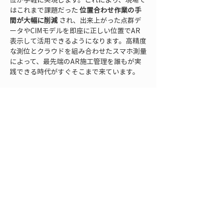
はこれまで課題だった 
位置合わせ作業の手
間が大幅に削減
 され、出来上がった点群デ
ータやCIMモデルを即座に正しい位置でAR
表示して活用できるようになります。高精度
な測位とクラウドを組み合わせたスマホ測量
によって、最先端のAR施工管理を誰もが実
践できる時代がすぐそこまで来ています。
こうした最新テクノロジーをいち早く現場に
取り入れることで、皆様の建設現場も次のス
テージへと進化させることができます。もし
現場へのAR技術導入に興味がありました
ら、ぜひスマホ用RTKデバイス「LRTK」の
詳細情報もチェックしてみてください。最新
のデジタル技術を味方につけて、建設DXに
よる生産性向上を実現していきましょう。
FAQ
Q: ARとVRの違いは何ですか？
A:
 AR（拡張現実）は、現実の環境に仮想の