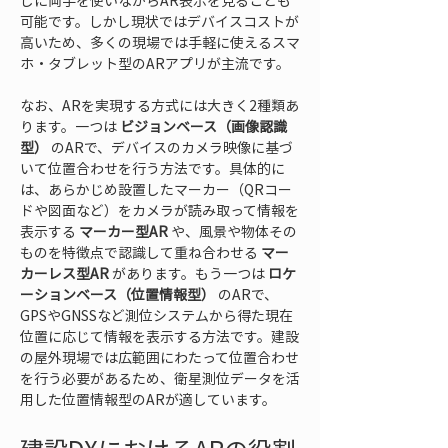
しに両手を使いながらAR表示を見ることも
可能です。しかし現状ではデバイスコストが
高いため、多くの現場では手軽に使えるスマ
ホ・タブレット型のARアプリが主流です。
なお、ARを実現する方式には大きく2種類あ
ります。一つは 
ビジョンベース（画像認識
型）
 のARで、デバイスのカメラ映像に基づ
いて位置合わせを行う方法です。具体的に
は、あらかじめ設置したマーカー（QRコー
ドや図面など）をカメラが読み取って情報を
表示する 
マーカー型AR
 や、風景や物体その
ものを特徴点で認識して重ね合わせる 
マー
カーレス型AR
 があります。もう一つは 
ロケ
ーションベース（位置情報型）
 のARで、
GPSやGNSSなど測位システムから得た現在
位置に応じて情報を表示する方法です。建設
の屋外現場では広範囲にわたって位置合わせ
を行う必要があるため、衛星測位データを活
用した位置情報型のARが適しています。