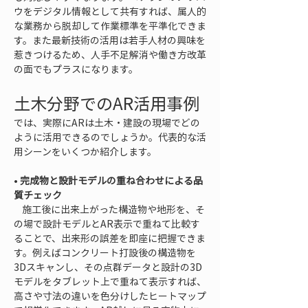
ウをデジタル情報として共有すれば、属人的
な業務から脱却して作業標準を平準化できま
す。また最新技術の活用は若手人材の興味を
惹きつけるため、人手不足解消や働き方改革
の面でもプラスになります。
土木分野でのAR活用事例
では、実際にARは土木・建設の現場でどの
ように活用できるのでしょうか。代表的な活
用シーンをいくつか紹介します。
• 
完成物と設計モデルの重ね合わせによる品
質チェック
    施工後に出来上がった構造物や地形を、そ
の場で設計モデルとAR表示で重ねて比較す
ることで、出来形の誤差を即座に把握できま
す。例えばコンクリート打設後の構造物を
3Dスキャンし、その点群データと設計の3D
モデルをタブレット上で重ねて表示すれば、
高さや寸法の違いを色分けしたヒートマップ