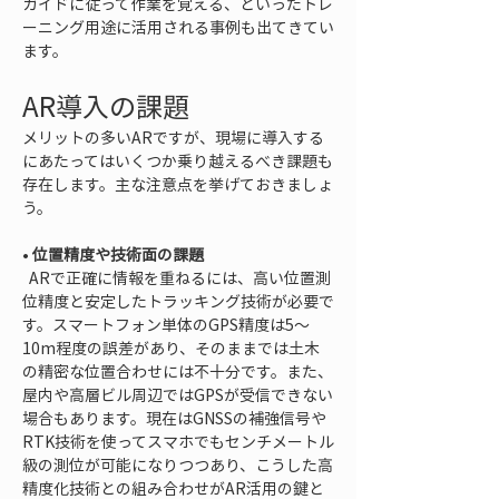
ガイドに従って作業を覚える、といったトレ
ーニング用途に活用される事例も出てきてい
ます。
AR導入の課題
メリットの多いARですが、現場に導入する
にあたってはいくつか乗り越えるべき課題も
存在します。主な注意点を挙げておきましょ
う。
• 
位置精度や技術面の課題
  ARで正確に情報を重ねるには、高い位置測
位精度と安定したトラッキング技術が必要で
す。スマートフォン単体のGPS精度は5〜
10m程度の誤差があり、そのままでは土木
の精密な位置合わせには不十分です。また、
屋内や高層ビル周辺ではGPSが受信できない
場合もあります。現在はGNSSの補強信号や
RTK技術を使ってスマホでもセンチメートル
級の測位が可能になりつつあり、こうした高
精度化技術との組み合わせがAR活用の鍵と