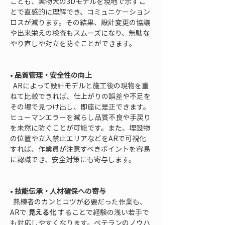
ことも、実物大の3Dモデルを現地で示すこ
とで直感的に理解でき、コミュニケーション
ロスが減ります。その結果、設計変更の協議
や出来栄えの検査もスムーズになり、無駄な
やり直しや対立を防ぐことができます。

• 
品質管理・安全性の向上
  ARによって設計モデルと施工後の現物を重
ねて比較できれば、仕上がりの誤差や不足を
その場で見つけ出し、即座に是正できます。
ヒューマンエラーを減らし品質不良や手戻り
を未然に防ぐことが可能です。また、埋設物
の位置や立入禁止エリアなどをARで可視化
すれば、作業員が注意すべきポイントを容易
に認識でき、安全対策にも寄与します。

• 
技能伝承・人材確保への寄与
  熟練者のカンとコツが必要だった作業も、
ARで 
見える化
 することで経験の浅い若手で
も対応しやすくなります。ベテランのノウハ