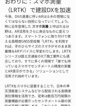
おわりに：スマホ測量
（LRTK）で建設DXを加速
今後、DXの進展に伴いARは土木の現場にな
くてはならない技術になっていくでしょう。
特に近年登場した 
スマホ測量
 と呼ばれる分
野は、AR活用をさらに身近なものに変えつ
つあります。スマートフォンに取り付けて使
える高精度GNSS受信機「LRTK」を利用す
れば、手のひらサイズのスマホがそのまま測
量機＆ARデバイスに早変わりします。LRTK
シリーズは国土交通省のICT施工要件にも適
合しており、すでに多くの現場で「誰でも持
っているスマホでセンチメートル精度の測量
とAR表示ができる」ソリューションとして
活用され始めています。
LRTKをスマホに装着することで、日本の準
天頂衛星システムなどから配信される高精度
測位情報を活用でき、従来は数百万円規模の
測量機器が必要だったセンチメートル級の測
位が手軽に実現します。これにより、現場で