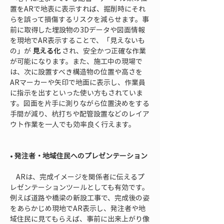
置をARで地表に表示すれば、掘削時にそれ
らを誤って損傷するリスクを減らせます。事
前に取得した埋設物の3Dデータや図面情報
を現地でAR表示することで、「見えないも
の」が 
見える化
 され、安全かつ正確な作業
が可能になります。また、施工中の現場で
は、次に設置すべき構造物の位置や高さを
ARマーカーや矢印で地面に表示し、作業員
に指示を出すといった使い方もされていま
す。図面を片手に測りながら位置決めをする
手間が減り、杭打ちや配管設置などのレイア
ウト作業を一人でも効率良く行えます。

• 
発注者・地域住民へのプレゼンテーション
    ARは、完成イメージを関係者に伝えるプ
レゼンテーションツールとしても有効です。
例えば道路や橋梁の新設工事で、完成後の姿
をあらかじめ現地でAR表示し、発注者や地
域住民に見てもらえば、事前に出来上がり像