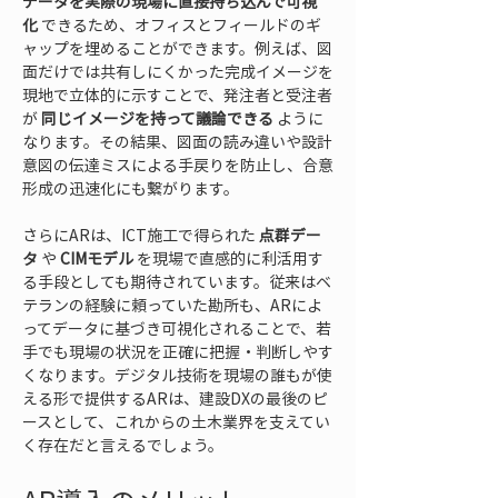
データを実際の現場に直接持ち込んで可視
化
 できるため、オフィスとフィールドのギ
ャップを埋めることができます。例えば、図
面だけでは共有しにくかった完成イメージを
現地で立体的に示すことで、発注者と受注者
が 
同じイメージを持って議論できる
 ように
なります。その結果、図面の読み違いや設計
意図の伝達ミスによる手戻りを防止し、合意
形成の迅速化にも繋がります。
さらにARは、ICT施工で得られた 
点群デー
タ
 や 
CIMモデル
 を現場で直感的に利活用す
る手段としても期待されています。従来はベ
テランの経験に頼っていた勘所も、ARによ
ってデータに基づき可視化されることで、若
手でも現場の状況を正確に把握・判断しやす
くなります。デジタル技術を現場の誰もが使
える形で提供するARは、建設DXの最後のピ
ースとして、これからの土木業界を支えてい
く存在だと言えるでしょう。