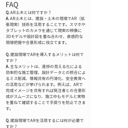
FAQ
Q.
A.
 AR土木とは、建設・土木の現場でAR（拡
張現実）技術を活用することです。スマホや
タブレットのカメラを通じて現実の映像に
3Dモデルや設計図を重ね合わせ、直感的な
現場把握や合意形成に役立てます。
Q.
 建設現場でARを導入するメリットは何で
A.
 主なメリットは、進捗の見える化による
効率的な施工管理、設計データとの照合によ
るミス削減、情報共有の円滑化、安全教育へ
の活用などが挙げられます。例えば、ARで
完成イメージを共有すれば発注者との合意形
成がスムーズになり、施工中もモデルと実物
を重ねて確認することで手戻りを防止できま
す。
Q.
 建設現場でARを活用するには何が必要で