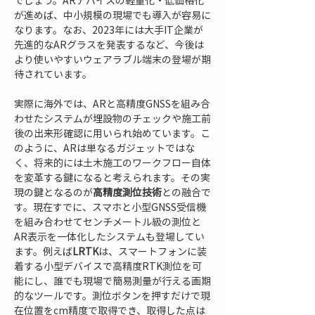
でしょう。ARデバイスの軽量化・低価格化
が進めば、中小規模の現場でも導入が容易に
なります。なお、2023年には大手IT企業が
先進的なARグラスを発表するなど、今後は
より使いやすいウェアラブル端末の登場が期
待されています。
実際に海外では、ARと高精度GNSSを組み合
わせたシステムが埋設物のチェックや施工前
後の出来形確認に用いられ始めています。こ
のように、ARは単なるガジェットではな
く、将来的には土木施工のワークフロー自体
を変革する鍵になると考えられます。その実
現の鍵となるのが
高精度測位技術
との融合で
す。現在すでに、スマホと小型GNSS受信機
を組み合わせてセンチメートル級の測位と
AR表示を一体化したシステムも登場してい
ます。例えば
LRTK
は、スマートフォンに装
着する小型デバイスで高精度RTK測位を可
能にし、誰でも現場で簡易測量が行える画期
的なツールです。測位ボタンを押すだけで現
在位置をcm精度で取得でき、取得した点は