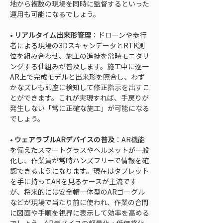
地から複数の現場を同時に監督するといった
• 
リアルタイム出来形管理
：ドローンや歩行
者による現場の3DスキャンデータとRTK測
位を組み合わせ、施工の進捗を常時モニタリ
ングする仕組みが普及します。施工中に逐一
AR上で完成モデルと出来形を照合し、わず
かなズレも即座に検知して修正指示を出すこ
とができます。これが実現すれば、手戻りが
発生しない「常に正確な施工」が可能になる
• 
ウェアラブルARデバイスの普及
：AR機能
を備えたスマートグラスやヘルメットが一般
化し、作業員が常時ハンズフリーで情報を確
認できるようになります。現在はタブレット
を手に持ってARを見るケースが主流です
が、将来的には安全帽一体型のARゴーグル
などが現場で当たり前に使われ、作業の合間
に図面や手順を視界に表示して効率を高める