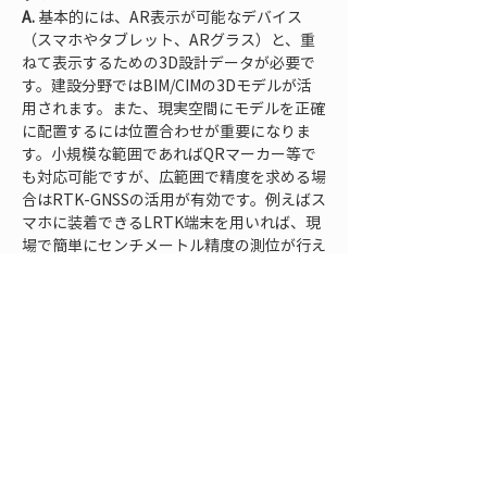
A.
 基本的には、AR表示が可能なデバイス
（スマホやタブレット、ARグラス）と、重
ねて表示するための3D設計データが必要で
す。建設分野ではBIM/CIMの3Dモデルが活
用されます。また、現実空間にモデルを正確
に配置するには位置合わせが重要になりま
す。小規模な範囲であればQRマーカー等で
も対応可能ですが、広範囲で精度を求める場
合はRTK-GNSSの活用が有効です。例えばス
マホに装着できるLRTK端末を用いれば、現
場で簡単にセンチメートル精度の測位が行え
ます。
Q.
A.
 専用機材のコストや、AR表示用の3Dデー
タを準備する手間が課題です。また、現場で
高精度に位置合わせするには熟練が必要だっ
たり、年配の作業員が新技術に抵抗を示すケ
ースもあります。これらの課題に対しては、
スマホを活用できる低コストのソリューショ
ン導入や、技術研修の充実によって対応が進