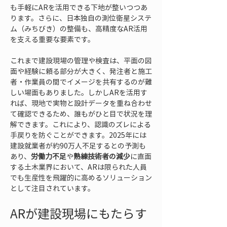
も手軽にARを活用できる下地が整いつつあ
ります。さらに、日本独自の測位衛星システ
ム（みちびき）の整備も、高精度なAR活用
を支える重要な要素です。
これまで建設現場の管理や検査は、平面の図
面や経験に頼る部分が大きく、発注者と施工
者・作業員の間でイメージを共有するのが難
しい場面もありました。しかしARを活用す
れば、現地で実物と設計データを重ね合わせ
て確認できるため、誰もがひと目で状況を理
解できます。これにより、認識のズレによる
手戻りを防ぐことができます。2025年には
建設就業者が約90万人不足するとの予測も
あり、
労働力不足
や
熟練技術者の減少
に直面
する土木業界において、ARは限られた人員
でも生産性を飛躍的に高めるソリューション
として注目されています。
ARが建設現場にもたらす