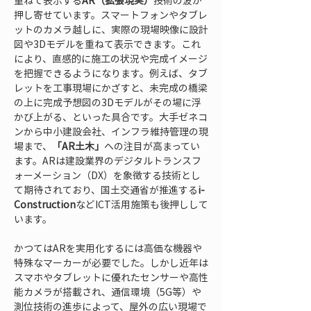
重ねて表示する
AR（拡張現実）
技術の波が
押し寄せています。スマートフォンやタブレ
ットのカメラ越しに、実際の現場映像に設計
図や3Dモデルを重ねて表示できます。これ
により、直感的に施工の状況や完成イメージ
を把握できるようになります。例えば、タブ
レットを工事現場にかざすと、未完成の橋梁
の上に完成予想図の3Dモデルがその場に浮
かび上がる、といった具合です。大手ゼネコ
ンから中小建設会社、インフラ維持管理の現
場まで、
「AR土木」
への注目が高まってい
ます。ARは建設業界のデジタルトランスフ
ォーメーション（DX）を象徴する技術とし
て期待されており、国土交通省が推進する
i-
Construction
などICT活用施策も後押しして
います。
かつてはARを実用化するには高価な機器や
特殊なマーカーが必要でした。しかし近年は
スマホやタブレットに優れたセンサーや高性
能カメラが搭載され、通信環境（5G等）や
測位技術の進歩によって、屋外の広い現場で