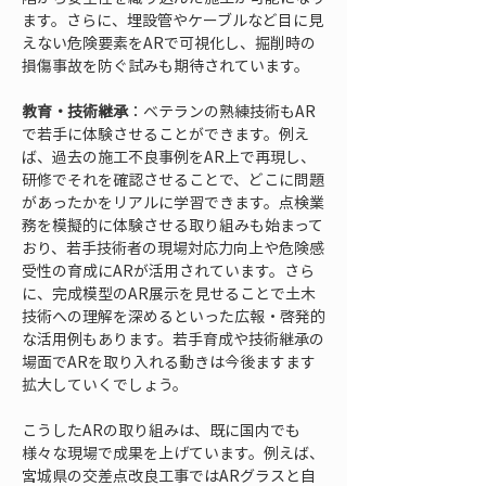
ます。さらに、埋設管やケーブルなど目に見
えない危険要素をARで可視化し、掘削時の
損傷事故を防ぐ試みも期待されています。
教育・技術継承
：ベテランの熟練技術もAR
で若手に体験させることができます。例え
ば、過去の施工不良事例をAR上で再現し、
研修でそれを確認させることで、どこに問題
があったかをリアルに学習できます。点検業
務を模擬的に体験させる取り組みも始まって
おり、若手技術者の現場対応力向上や危険感
受性の育成にARが活用されています。さら
に、完成模型のAR展示を見せることで土木
技術への理解を深めるといった広報・啓発的
な活用例もあります。若手育成や技術継承の
場面でARを取り入れる動きは今後ますます
拡大していくでしょう。
こうしたARの取り組みは、既に国内でも
様々な現場で成果を上げています。例えば、
宮城県の交差点改良工事ではARグラスと自