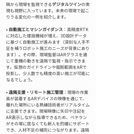
隔から現場を監視できる
デジタルツイン
の実
現も視野に入っています。未来の現場で起こ
りうる変化の一例を紹介します。
• 
自動施工とマシンガイダンス
：高精度RTK
に対応した建設機械が増え、3D設計データ
に基づく自動施工が進みます（深刻な人手不
足を補うロボット施工のニーズが背景にあり
ます）。その際、現場監督はARグラスを通
じて重機の動きを遠隔で監視・指示できま
す。仮想のガイドラインや掘削範囲をARで
投影し、少人数でも精度の高い施工が可能に
• 
遠隔支援・リモート施工管理
：現場の作業
員が装着するARデバイスの映像を通じて、
離れた場所にいる熟練技術者がリアルタイム
に支援できます。現場映像に矢印や注記を
AR表示しながら指導できるため、ベテラン
がその場に居なくても新人を的確にサポート
でき、人材不足の補完につながります。遠隔