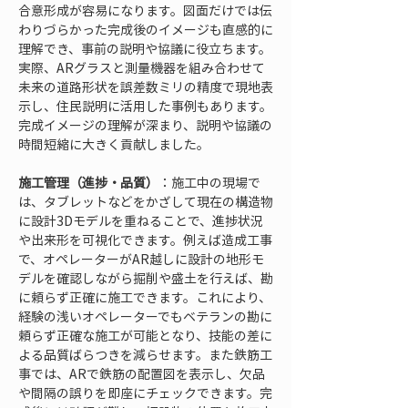
合意形成が容易になります。図面だけでは伝
わりづらかった完成後のイメージも直感的に
理解でき、事前の説明や協議に役立ちます。
実際、ARグラスと測量機器を組み合わせて
未来の道路形状を誤差数ミリの精度で現地表
示し、住民説明に活用した事例もあります。
完成イメージの理解が深まり、説明や協議の
時間短縮に大きく貢献しました。
施工管理（進捗・品質）
：施工中の現場で
は、タブレットなどをかざして現在の構造物
に設計3Dモデルを重ねることで、進捗状況
や出来形を可視化できます。例えば造成工事
で、オペレーターがAR越しに設計の地形モ
デルを確認しながら掘削や盛土を行えば、勘
に頼らず正確に施工できます。これにより、
経験の浅いオペレーターでもベテランの勘に
頼らず正確な施工が可能となり、技能の差に
よる品質ばらつきを減らせます。また鉄筋工
事では、ARで鉄筋の配置図を表示し、欠品
や間隔の誤りを即座にチェックできます。完