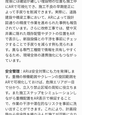
成後には確認が難しい埋設物の位置も施工中
にARで可視化でき、施工不良の早期是正に
よって手戻りを削減できます。実際に、道路
建設や橋梁工事において、ARによって設計
図通りの精度で作業を進められた事例も報告
されています。さらに改修工事では、壁や天
井裏に隠れた既存配管やダクトの位置をAR
で表示し、新設設備との干渉を事前にチェッ
クすることで手戻りを減らす例も見られま
す。異なる専門工種間で情報を共有しやすく
なるため、現場全体の連携強化にもつながっ
ています。
安全管理
：ARは安全対策にも力を発揮しま
す。重機の稼働範囲やクレーンの旋回範囲を
ARで可視化しておけば、危険エリアが一目
で分かり、立入り禁止区域の周知に役立ちま
す。また施工ステップをシミュレーションし
ながら重機配置をAR表示で検証すること
で、作業の干渉や潜在的なリスクを事前に洗
い出すことができます。これにより、計画段
階から安全性を織り込んだ施工が可能になり