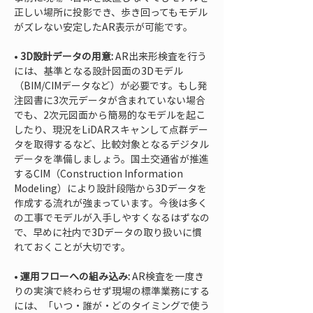
正しい場所に投影でき、歩き回ってもモデル
• 
3D設計データの用意:
 AR出来形検査を行う
には、基準となる設計図面の3Dモデル
（BIM/CIMデータなど）が必要です。もし発
注図書に3次元データが含まれていない場合
でも、2次元図面から簡易的なモデルを起こ
したり、現況をLiDARスキャンして点群デー
タを取得するなど、比較対象となるデジタル
データを準備しましょう。国土交通省が推進
するCIM（Construction Information 
Modeling）により設計段階から3Dデータを
作成する流れが強まっています。今後は多く
の工事でモデルが入手しやすくなるはずなの
で、早めに社内で3Dデータの取り扱いに慣
• 
運用フローへの組み込み:
 AR検査を一度き
りの実演で終わらせず現場の標準業務にする
には、「いつ・誰が・どのタイミングで使う