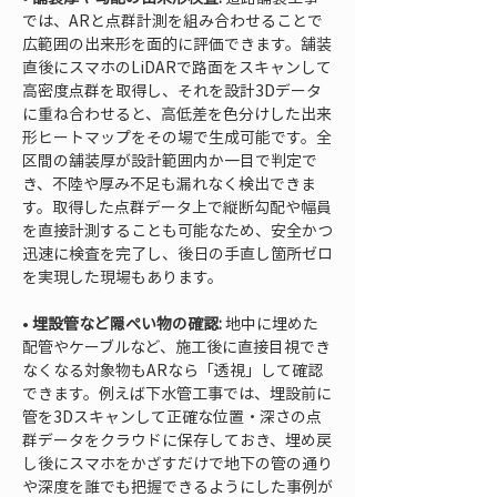
では、ARと点群計測を組み合わせることで
広範囲の出来形を面的に評価できます。舗装
直後にスマホのLiDARで路面をスキャンして
高密度点群を取得し、それを設計3Dデータ
に重ね合わせると、高低差を色分けした出来
形ヒートマップをその場で生成可能です。全
区間の舗装厚が設計範囲内か一目で判定で
き、不陸や厚み不足も漏れなく検出できま
す。取得した点群データ上で縦断勾配や幅員
を直接計測することも可能なため、安全かつ
迅速に検査を完了し、後日の手直し箇所ゼロ
• 
埋設管など隠ぺい物の確認:
 地中に埋めた
配管やケーブルなど、施工後に直接目視でき
なくなる対象物もARなら「透視」して確認
できます。例えば下水管工事では、埋設前に
管を3Dスキャンして正確な位置・深さの点
群データをクラウドに保存しておき、埋め戻
し後にスマホをかざすだけで地下の管の通り
や深度を誰でも把握できるようにした事例が