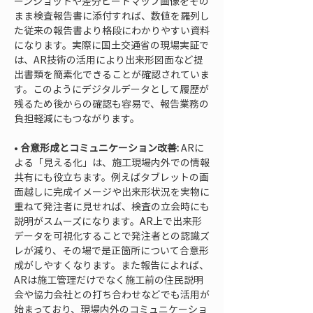
ーンショットや差分ヒートマップ画像をその
まま検査報告書に添付すれば、数値を羅列し
た従来の報告書より格段にわかりやすい資料
になります。実際に国土交通省の現場実証で
は、AR技術の活用により出来形図面など提
出書類を簡素化できることが確認されていま
す。このようにデジタルデータとして履歴が
残るため後からの確認も容易で、報告業務の
• 
合意形成とコミュニケーション改善:
 ARに
よる「見える化」は、施工現場内外での情報
共有にも役立ちます。例えばタブレットの画
面越しに完成イメージや出来形状況を実物に
重ねて発注者に見せれば、検査の立会時にも
説明がスムーズになります。AR上で出来形
データを可視化することで発注者との認識ズ
レが減り、その場で是正箇所について合意形
成がしやすくなります。また報告によれば、
ARは施工管理だけでなく施工前の住民説明
会や協力会社との打ち合わせなどでも活用が
始まっており、現場内外のコミュニケーショ