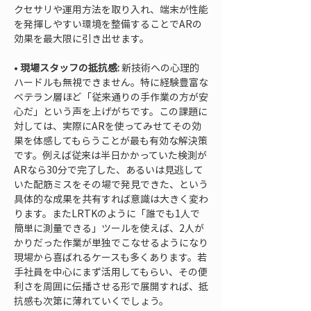
クセサリや運用方法を取り入れ、端末が性能
を発揮しやすい環境を整備することでARの
• 
現場スタッフの抵抗感:
 新技術への心理的
ハードルも無視できません。特に経験豊富な
ベテラン層ほど「従来通りの手作業の方が安
心だ」という声を上げがちです。この課題に
対しては、実際にARを使ってみせてその効
果を体感してもらうことが最も有効な解決策
です。例えば従来は半日かかっていた検測が
ARなら30分で完了した、あるいは見逃して
いた配筋ミスをその場で発見できた、という
具体的な成果を共有すれば意識は大きく変わ
ります。またLRTKのように「誰でも1人で
簡単に測量できる」ツールを使えば、2人が
かりだった作業が単独でこなせるようになり
現場から喜ばれるケースも多くあります。若
手社員を中心にまず活用してもらい、その便
利さを周囲に伝播させる形で展開すれば、抵