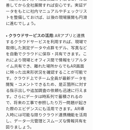
善してから全社展開すれば安心です。実証デ
ータをもとに社内マニュアルやチェックリス
トを整備しておけば、以後の現場展開も円滑
• 
クラウドサービスの活用:
 ARアプリと連携
するクラウドサービスを利用すれば、現場で
取得した測定データや点群モデル、写真など
を自動でクラウドに保存・共有できます。こ
れにより現場とオフィス間で情報をリアルタ
イム共有でき、離れた場所からでもAR画面
に映った出来形状況を確認することが可能で
す。クラウド上でチーム全員が最新データを
閲覧・コメントできるため、是正箇所に対す
る指示出しや追加調査の依頼も迅速に行えま
す。さらにデータは時系列で蓄積されるの
で、将来の工事で参照したり万一問題が起き
た際のエビデンスにも活用できます。AR導
入時には可能な限りクラウド連携機能を活用
し、データ一元管理とスムーズな情報共有を
図りましょう。