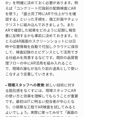
か」を明確に決めておく必要があります。例
えば「コンクリート打設前の配筋検査にAR
を使う」「盛土完了時にARで仕上がりを確
認する」といった手順を、施工計画やチェッ
クリストに組み込んでおきましょう。また
ARで確認した結果をどのように記録し報告
書に反映するかも事前に決めておきます。た
とえばAR画面のスクリーンショットには日
時や位置情報を自動で付加しクラウドに保存
して、検査記録のエビデンスとして活用でき
る仕組みを用意するなどです。既存の品質管
理フローの中にAR活用を組み入れること
で、現場の誰もが当たり前の道具として使い
• 
現場スタッフへの教育:
 新しい技術に対す
る抵抗感をなくすには、現場スタッフにAR
の使い方と効果を理解してもらうことが重要
です。最初はITに明るい担当者が中心とな
り、小規模な工程でAR検査を試してみると
よいでしょう。実際に使ってみせて「画面の