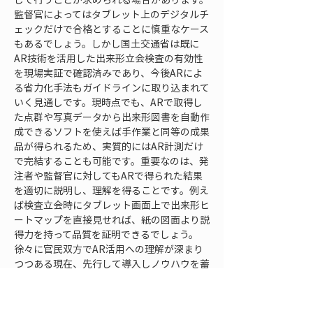
監督官によってはタブレット上のデジタルチ
ェックだけで合格とすることに慎重なケース
もあるでしょう。しかし国土交通省は既に
AR技術を活用した出来形立会検査の有効性
を現場実証で確認済みであり、今後ARによ
る省力化手法もガイドラインに取り込まれて
いく見通しです。現時点でも、ARで取得し
た点群や写真データから出来形図書を自動作
成できるソフトを使えば手作業と同等の成果
品が得られるため、実質的にはAR計測だけ
で完結することも可能です。重要なのは、発
注者や監督官に対してもARで得られた結果
を適切に説明し、理解を得ることです。例え
ば検査立会時にタブレット画面上で出来形ヒ
ートマップを直接見せれば、紙の図面より説
得力を持って品質を証明できるでしょう。
徐々に官民双方でAR活用への理解が深まり
つつある現在、先行して導入しノウハウを蓄
積しておくことは将来的な優位性につながり
ます。