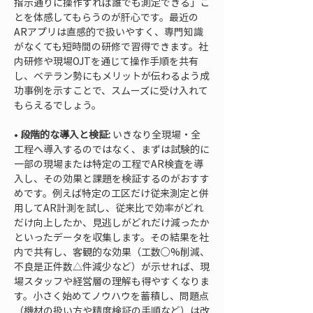
指示通りに操作すれば誰でも測定できる」こ
とを体感してもらうのが肝心です。最近の
ARアプリは直感的で扱いやすく、専門知識
がなくても短時間の研修で習得できます。社
内研修や現場OJTを通じて操作手順を共有
し、ベテラン勢にもメリットが伝わるよう成
功事例を示すことで、スムーズに受け入れて
• 
段階的な導入と検証:
 いきなり全現場・全
工程へ導入するのではなく、まずは試験的に
一部の現場または特定の工程でAR検査を導
入し、その効果と課題を検証するのがおすす
めです。例えば特定の工区だけ従来測定と併
用してAR計測を試し、従来比で効率がどれ
だけ向上したか、見逃しがどれだけ減ったか
といったデータを収集します。その結果を社
内で共有し、客観的な効果（工数○%削減、
不良是正件数△件減少など）が示せれば、現
場スタッフや経営層の理解も得やすくなりま
す。小さく始めてノウハウを蓄積し、問題点
（機材の扱い方や精度検証の手順など）は改