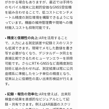
がかかる場合もありますが、最近では手持ち
のモバイル端末に比較的安価なGNSS受信機
を組み合わせることで、低コストにセンチメ
ートル精度の測位環境を構築できるようにな
っています。機器の維持管理費や現場への機
• 
精度と信頼性の向上:
 ARを活用すること
で、人力による測定誤差や記録ミスのリスク
も低減できます。現場でメモした数値を書き
写す必要がなくなり、デジタルデータ同士を
直接比較できるためヒューマンエラーを排除
可能です。さらにRTK-GNSSなど高精度測位
技術と組み合わせれば、測定結果は常に公共
座標系に準拠したセンチ単位の精度となり、
従来以上に信頼性の高い出来形検証が行えま
• 
記録・報告の効率化:
 ARを使えば、出来形
検査の結果を直感的なビジュアルとして記
録・共有できます。例えばAR画面のスクリ