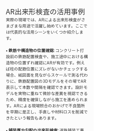
AR出来形検査の活用事例
実際の現場では、ARによる出来形検査がさ
まざまな用途で活躍し始めています。ここで
は代表的な活用シーンをいくつか紹介しま
す。
• 
鉄筋や構造物の位置確認:
 コンクリート打
設前の鉄筋配置検査や、施工途中における構
造物の位置ずれ確認にARが有効です。例え
ば柱の配筋位置にズレがないかチェックする
場合、紙図面を見ながらスケールで測る代わ
りに、鉄筋配置図の3Dモデルをその場でAR
表示して本数や間隔を確認できます。設計モ
デルを実物に重ねて微妙な差異を視認できる
ため、精度を確保しながら施工を進められま
す。ARによる現場照合のおかげで不良箇所
を早期に是正し、手直しや材料ロスを削減で
• 
舗装厚や勾配の出来形検査:
 道路舗装工事