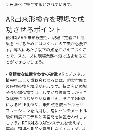
ン円滑化に寄与するとされています。
AR出来形検査を現場で成
功させるポイント
便利なAR出来形検査も、現場に定着させ成
果を上げるためにはいくつかの工夫が必要で
す。導入にあたり以下の点を押さえておくこ
とで、スムーズに現場業務へ溶け込ませるこ
とができるでしょう。
• 
高精度な位置合わせの確保:
 ARでデジタル
情報を正しく重ね合わせるには、現実空間と
の座標の整合精度が肝心です。特に広い現場
や長い構造物では、わずかな位置ズレが大き
な誤差につながりかねません。そこでGNSS
によるRTK測位や、既知点を使ったキャリ
ブレーションを活用し、常にセンチメートル
級の精度でモデルと実空間を位置合わせしま
しょう。RTK対応のARシステムを使えば、
事前に現場へ目印を設置しなくてもモデルを