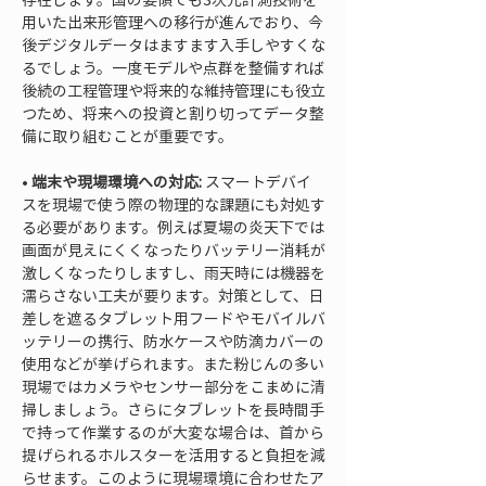
用いた出来形管理への移行が進んでおり、今
後デジタルデータはますます入手しやすくな
るでしょう。一度モデルや点群を整備すれば
後続の工程管理や将来的な維持管理にも役立
つため、将来への投資と割り切ってデータ整
• 
端末や現場環境への対応:
 スマートデバイ
スを現場で使う際の物理的な課題にも対処す
る必要があります。例えば夏場の炎天下では
画面が見えにくくなったりバッテリー消耗が
激しくなったりしますし、雨天時には機器を
濡らさない工夫が要ります。対策として、日
差しを遮るタブレット用フードやモバイルバ
ッテリーの携行、防水ケースや防滴カバーの
使用などが挙げられます。また粉じんの多い
現場ではカメラやセンサー部分をこまめに清
掃しましょう。さらにタブレットを長時間手
で持って作業するのが大変な場合は、首から
提げられるホルスターを活用すると負担を減
らせます。このように現場環境に合わせたア