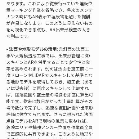
あります。これにより従来行っていた埋設位
置マーキング作業を省略でき、将来のメンテ
ナンス時にもAR表示で埋設物を避けた掘削
が容易になります。このように見えないもの
を可視化できる点も、AR出来形検査の大き
• 
法面や地形モデルの活用:
 急斜面の法面工
事や大規模造成工事では、出来形管理に3D
スキャンとARを併用することで安全性と効
率を高められます。例えば法面を施工前に一
度ドローンやLiDARでスキャンして基準とな
る地形モデルを取得しておき、施工後（ある
いは災害後）に再度スキャンして比較すれ
ば、崩落範囲や盛土量の増減を即座に算出可
能です。従来は数日かかった土量計算がその
場で数分で完了し、迅速な復旧計画や出来形
評価に役立てられます。さらに得られた法面
点群モデルをARで現地の風景に重ねれば、
危険エリアや補強アンカー位置を作業員全員
で直感的に共有できます。このように地形や