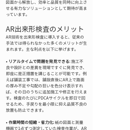
図面から解放し、効率と品質を同時に向上さ
せる有力なソリューションとして期待が高ま
っています。
AR出来形検査のメリット
AR技術を出来形検査に導入すると、従来の
手法では得られなかった多くのメリットが生
まれます。主な利点を以下に挙げます。
• 
リアルタイムで問題を発見できる:
 施工不
良や設計との差異を現場ですぐに発見でき、
即座に是正措置を講じることが可能です。例
えば舗装工事では、舗設直後にAR上で路面
の厚み不足や勾配の狂いを色分け表示すれ
ば、その日のうちに追加施工や修正を行えま
す。検査のたびにPDCAサイクルを即日で回
せるため、手戻りを最小限に抑え品質不良の
• 
作業時間の短縮・省力化:
 紙の図面と測量
機器で1点ずつ測定していた検査作業が、AR