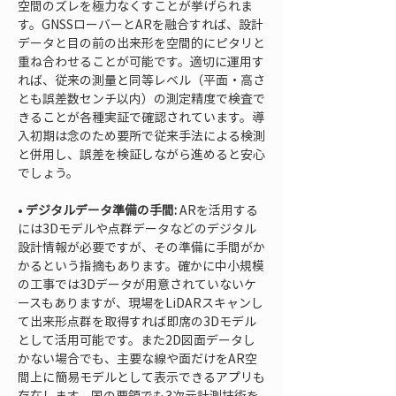
空間のズレを極力なくすことが挙げられま
す。GNSSローバーとARを融合すれば、設計
データと目の前の出来形を空間的にピタリと
重ね合わせることが可能です。適切に運用す
れば、従来の測量と同等レベル（平面・高さ
とも誤差数センチ以内）の測定精度で検査で
きることが各種実証で確認されています。導
入初期は念のため要所で従来手法による検測
と併用し、誤差を検証しながら進めると安心
• 
デジタルデータ準備の手間:
 ARを活用する
には3Dモデルや点群データなどのデジタル
設計情報が必要ですが、その準備に手間がか
かるという指摘もあります。確かに中小規模
の工事では3Dデータが用意されていないケ
ースもありますが、現場をLiDARスキャンし
て出来形点群を取得すれば即席の3Dモデル
として活用可能です。また2D図面データし
かない場合でも、主要な線や面だけをAR空
間上に簡易モデルとして表示できるアプリも
存在します。国の要領でも3次元計測技術を