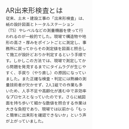
AR出来形検査とは
従来、土木・建設工事の「出来形検査」は、
紙の設計図面とトータルステーション
（TS）やレベルなどの測量機器を使って行
われるのが一般的でした。現場で構造物や地
形の高さ・厚みをポイントごとに測定し、事
務所に戻ってからその測定値を図面と照合し
て施工が設計どおりか判定するという手順で
す。しかしこの方法では、現場で測定してか
ら問題を発見するまでにタイムラグが生じや
すく、手戻り（やり直し）の原因になってい
ました。また正確な検査・判定には熟練の測
量技術者が欠かせず、2人1組での作業も多
いため、人手不足や高齢化が進む中で非効率
なプロセスとなっていたのです。さらに紙図
面を持ち歩いて細かな数値を照合する作業は
大きな負担であり、現場では以前から「もっ
と簡単に出来形を確認できないか」という声
が上がっていました。