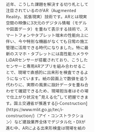
近年、こうした課題を解決する切り札として
注目されているのがAR（Augmented 
Reality、拡張現実）技術です。ARとは現実
空間の映像に3次元のデジタル情報（モデル
や図面データ）を重ねて表示する技術で、ス
マートフォンやタブレット端末の性能向上に
伴い、今や特別な機器がなくても日常の施工
管理に活用できる時代になりました。特に最
新のスマホ・タブレットには高性能カメラや
LiDARセンサーが搭載されており、こうした
センサーと専用ARアプリを組み合わせるこ
とで、現場で直感的に出来形を検査できるよ
うになっています。紙の図面上で数値を追う
代わりに、実際の風景に設計データを重ね合
わせて確認できるため、現場担当者はその場
で仕上がり状況を“見える化”して把握できま
す。国土交通省が推進する[i-Construction]
(https://www.mlit.go.jp/tec/i-
construction/)（アイ・コンストラクショ
ン）など建設業界全体でデジタル化・DXが
進む中、ARによる出来形検査は現場を紙の