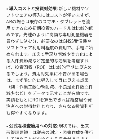
• 
導入コストと投資対効果:
 新しい機材やソ
フトウェアの導入にはコストが伴いますが、
ARの場合は既存のスマホ・タブレットを流
用できるため初期投資のハードルは比較的低
めです。先述のように高額な専用測量機器を
買わずに済む分、必要なのはGNSS受信機や
ソフトウェア利用料程度の費用で、手軽に始
められます。加えて手戻り削減や省力化によ
る人件費節減など定量的な効果を考慮すれ
ば、投資回収（ROI）は比較的早期に見込め
るでしょう。費用対効果に不安がある場合
は、まず限定的に導入して目に見える成果
（例：作業工数○%削減、不良是正件数△件
減少など）をデータで示すことが有効です。
実績をもとにROIを算出できれば経営層や発
注者への説得材料となり、さらなる投資判断
• 
公式な検査適用への対応:
 現状では、出来
形管理要領上は従来の測定・図書作成を併行
して行うことが求められる場合があります。