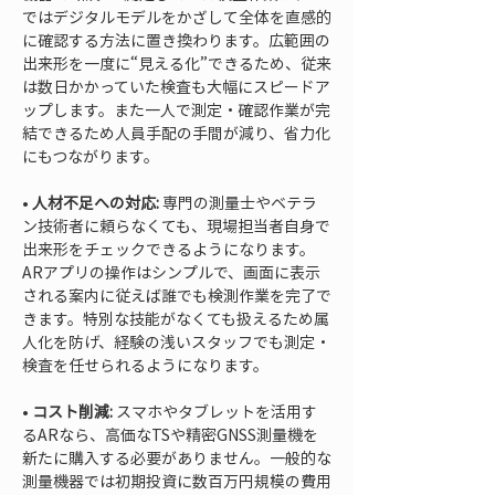
ではデジタルモデルをかざして全体を直感的
に確認する方法に置き換わります。広範囲の
出来形を一度に“見える化”できるため、従来
は数日かかっていた検査も大幅にスピードア
ップします。また一人で測定・確認作業が完
結できるため人員手配の手間が減り、省力化
• 
人材不足への対応:
 専門の測量士やベテラ
ン技術者に頼らなくても、現場担当者自身で
出来形をチェックできるようになります。
ARアプリの操作はシンプルで、画面に表示
される案内に従えば誰でも検測作業を完了で
きます。特別な技能がなくても扱えるため属
人化を防げ、経験の浅いスタッフでも測定・
• 
コスト削減:
 スマホやタブレットを活用す
るARなら、高価なTSや精密GNSS測量機を
新たに購入する必要がありません。一般的な
測量機器では初期投資に数百万円規模の費用