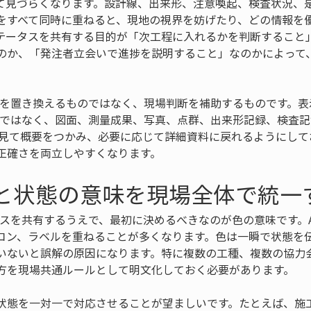
て見づらくなります。設計線、出来形、注意喚起、検査状況、
をすべて同時に重ねると、現地の視界を妨げたり、どの情報を
テータスを共有する目的が「次工程に入れるかを判断すること
のか、「発注者立会いで進捗を説明すること」なのかによって
況を置き換えるものではなく、現場判断を補助するものです。表
のではなく、図面、測量成果、写真、点群、出来形記録、検査
を見て概要をつかみ、必要に応じて詳細資料に戻れるようにして
正確さを両立しやすくなります。
色と状態の意味を現場全体で統一
タスを共有するうえで、最初に決めるべきなのが色の意味です。
コン、ラベルを重ねることが多くなります。色は一瞬で状態を
いないと誤解の原因になります。特に複数の工種、複数の協力
方を現場共通ルールとして明文化しておく必要があります。
状態を一対一で対応させることが望ましいです。たとえば、施