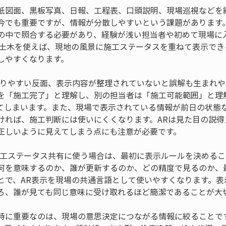
紙図面、黒板写真、日報、工程表、口頭説明、現場巡視などを
今でも重要ですが、情報が分散しやすいという課題があります
の中で照合する必要があり、経験が浅い担当者や初めて現場に
R土木を使えば、現地の風景に施工ステータスを重ねて表示でき
しやすくなります。
かりやすい反面、表示内容が整理されていないと誤解も生まれや
を「施工完了」と理解し、別の担当者は「施工可能範囲」と理
てしまいます。また、現場で表示されている情報が前日の状態
ければ、施工判断には使いにくくなります。ARは見た目の説得
正しいように見えてしまう点にも注意が必要です。
施工ステータス共有に使う場合は、最初に表示ルールを決めるこ
何を意味するのか、誰が更新するのか、どの精度で見るのか、
とで、AR表示を現場の共通言語として使いやすくなります。表
ろ、誰が見ても同じ意味に受け取れるほど簡潔であることが大
特に重要なのは、現場の意思決定につながる情報に絞ることです