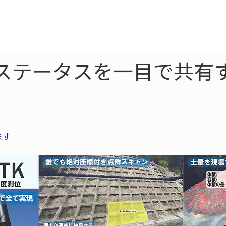
ne
LiDAR
ドローン
360
ソーラー
工ステータスを一目で共有
ます