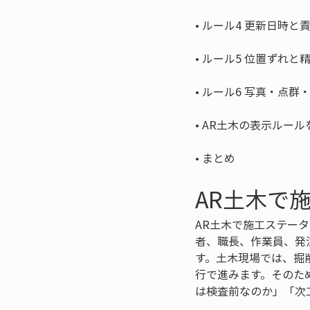
• 
• 
• 
• 
• 
まとめ
AR土木で
AR土木で施工ステー
者、職長、作業員、発
す。土木現場では、掘
行で進みます。そのた
は検査前なのか」「次