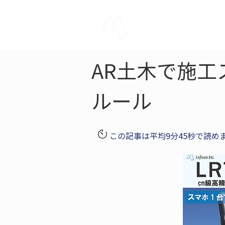
LRTK
Pho
AR土木で施
ルール
この記事は平均9分45秒で読め