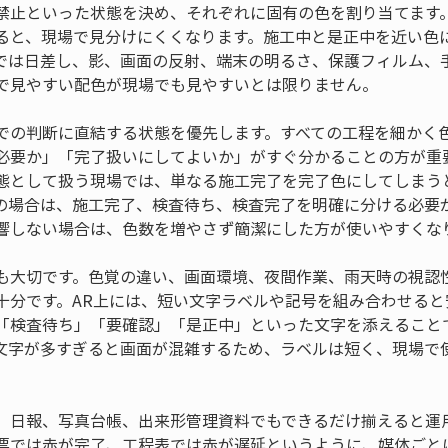
禁止といった状態を決め、それぞれに固有の色を割り当てます
ると、現場で見分けにくくなります。施工中と是正中を近い色
では日差し、影、画面の反射、端末の明るさ、保護フィルム、
で見やすい配色が現場でも見やすいとは限りません。
での判断に直結する状態を優先します。すべての工程を細かく
必要か」「完了扱いにしてよいか」がすぐ分かることの方が重
態として扱う現場では、単なる施工完了を完了色にしてしまう
の場合は、施工完了、検査待ち、検査完了を明確に分ける必要
響しない場合は、色数を増やさず簡潔にした方が使いやすくな
も大切です。色覚の違い、画面環境、夜間作業、雨天時の視認
十分です。AR上には、短い文字ラベルや記号を組み合わせると
「検査待ち」「要確認」「是正中」といった文字を添えること
文字が多すぎると画面が混雑するため、ラベルは短く、現場で
、日報、写真台帳、出来形管理資料でもできるだけ揃えると運用
票では赤が完了、工程表では赤が遅延というように、媒体ごと