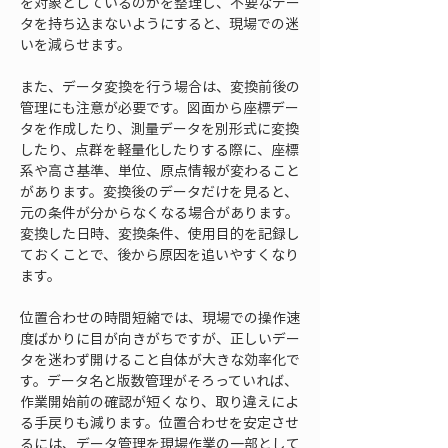
を対象としているのかを整理し、不要なデー
タを持ち込まないようにすると、現場での迷
いを減らせます。
また、データ変換を行う場合は、変換前後の
管理にも注意が必要です。図面から座標デー
タを作成したり、測量データを別形式に変換
したり、点群を軽量化したりする際に、座標
系や高さ基準、単位、原点情報が変わること
があります。変換後のデータだけを見ると、
元の条件が分からなくなる場合があります。
変換した日時、変換条件、使用目的を記録し
ておくことで、後から原因を追いやすくなり
ます。
位置合わせの時間短縮では、現場での操作速
度ばかりに目が向きがちですが、正しいデー
タを迷わず開けること自体が大きな効率化で
す。データ名と版数管理がそろっていれば、
作業開始前の確認が短くなり、取り違えによ
る手戻りも減ります。位置合わせを安定させ
るには、データ管理を現場作業の一部として