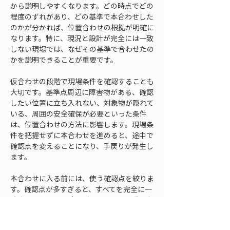
から説明しやすくなります。どの時点でどの
程度のずれがあり、どの基準で本合わせした
のかが分かれば、位置合わせの根拠が明確に
なります。特に、現況と設計が完全には一致
しない現場では、なぜその基準で合わせたの
かを説明できることが重要です。
仮合わせの段階で現場条件を確認することも
大切です。基準点周辺に障害物がある、確認
したい位置に立ち入れない、対象物が隠れて
いる、周囲の安全確保が必要といった条件
は、位置合わせの方法に影響します。現場条
件を把握せずに本合わせを進めると、途中で
確認点を変えることになり、手戻りが発生し
ます。
本合わせに入る前には、使う確認点を絞りま
す。確認点が多すぎると、すべてを完全に一
致させようとして時間がかかります。重要な
のは、目的に対して必要な確認点を選び、そ
の点で許容範囲内に入っているかを判断する