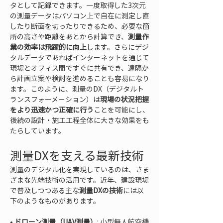
タとして記録できます。一度取得した3次元
の測量データはパソコン上で自在に測定し直
したり断面を切ったりできるため、必要な箇
所の高さや距離をあとから計算でき、
測量作
業の効率は飛躍的に向上
します。さらにデジ
タルデータであればインターネットを通じて
現場とオフィス間ですぐに共有でき、遠隔か
ら計画立案や検討を進めることも容易になり
ます。このように、測量のDX（デジタルト
ランスフォーメーション）は
現場の状況把握
をより迅速かつ正確に行う
ことを可能にし、
後続の設計・施工工程全体に大きな効果をも
たらしています。
測量DXを支える最新技術
測量のデジタル化を実現しているのは、さま
ざまな先端技術の活用です。近年、建設現場
で普及しつつある主な
測量DXの技術
には以
下のようなものがあります。
• 
ドローン測量（UAV測量）
: 小型無人航空機