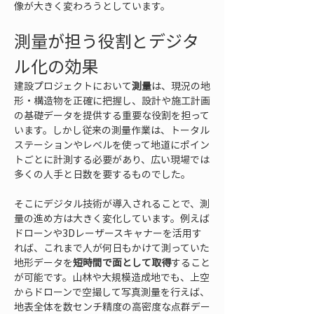
像が大きく変わろうとしています。
測量が担う役割とデジタ
ル化の効果
建設プロジェクトにおいて
測量
は、現況の地
形・構造物を正確に把握し、設計や施工計画
の基礎データを提供する重要な役割を担って
います。しかし従来の測量作業は、トータル
ステーションやレベルを使って地道にポイン
トごとに計測する必要があり、広い現場では
多くの人手と日数を要するものでした。
そこにデジタル技術が導入されることで、測
量の進め方は大きく変化しています。例えば
ドローンや3Dレーザースキャナーを活用す
れば、これまで人が何日もかけて測っていた
地形データを
短時間で面として取得
すること
が可能です。山林や大規模造成地でも、上空
からドローンで空撮して写真測量を行えば、
地表全体を数センチ精度の高密度な点群デー