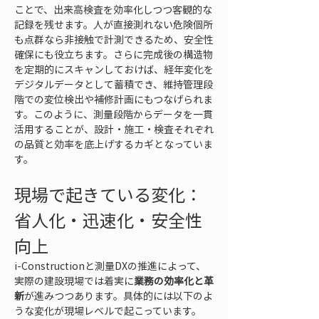
ことで、出来高検査を効率化しつつ客観的な
記録を残せます。人が直接測れない危険個所
も点群なら非接触で計測できるため、安全性
確保にも役立ちます。さらに完成後の構造物
を定期的にスキャンしておけば、経年変化を
デジタルデータとして蓄積でき、維持管理段
階での変位検出や補修計画にもつなげられま
す。このように、測量段階からデータを一貫
活用することが、設計・施工・検査それぞれ
の品質と効率を底上げするカギとなっていま
す。
現場で起きている変化：
省人化・迅速化・安全性
向上
i-Constructionと測量DXの推進によって、
実際の建設現場では着実に
業務の効率化と革
新
が進みつつあります。具体的には以下のよ
うな変化が現場レベルで起こっています。