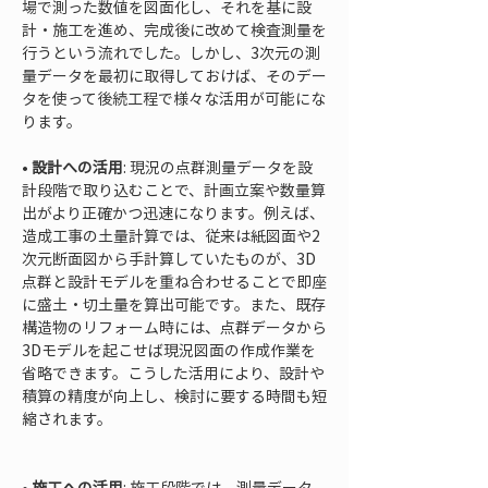
場で測った数値を図面化し、それを基に設
計・施工を進め、完成後に改めて検査測量を
行うという流れでした。しかし、3次元の測
量データを最初に取得しておけば、そのデー
タを使って後続工程で様々な活用が可能にな
ります。
• 
設計への活用
: 現況の点群測量データを設
計段階で取り込むことで、計画立案や数量算
出がより正確かつ迅速になります。例えば、
造成工事の土量計算では、従来は紙図面や2
次元断面図から手計算していたものが、3D
点群と設計モデルを重ね合わせることで即座
に盛土・切土量を算出可能です。また、既存
構造物のリフォーム時には、点群データから
3Dモデルを起こせば現況図面の作成作業を
省略できます。こうした活用により、設計や
積算の精度が向上し、検討に要する時間も短
縮されます。

• 
施工への活用
: 施工段階では、測量データ