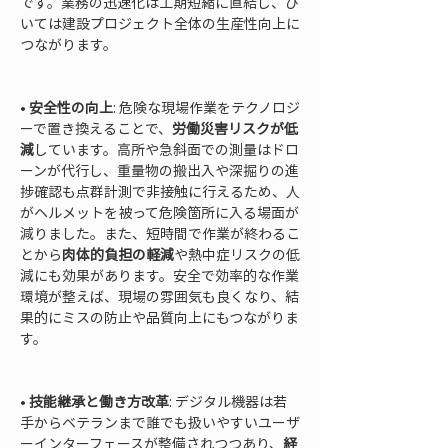
です。業務の迅速化は工期短縮に直結し、ひ
いては建設プロジェクト全体の生産性向上に
つながります。

• 
安全性の向上
: 危険な現場作業をテクノロジ
ーで置き換えることで、
労働災害リスクが低
減
しています。高所や急斜面での測量はドロ
ーンが代行し、重量物の搬出入や深掘りの進
捗確認も点群計測で非接触に行えるため、人
がヘルメットを被って危険箇所に入る場面が
減りました。また、短時間で作業が終わるこ
とから
肉体的負担の軽減
や熱中症リスクの低
減にも効果があります。安全で効率的な作業
環境が整えば、現場の雰囲気も良くなり、結
果的にミスの防止や品質向上にもつながりま
す。

• 
技能継承と働き方改革
: デジタル機器は若
手からベテランまで誰でも扱いやすいユーザ
ーインターフェースが整備されつつあり、
経