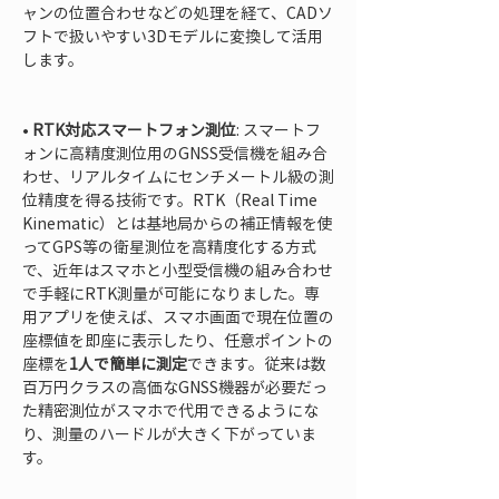
ャンの位置合わせなどの処理を経て、CADソ
フトで扱いやすい3Dモデルに変換して活用
します。

• 
RTK対応スマートフォン測位
: スマートフ
ォンに高精度測位用のGNSS受信機を組み合
わせ、リアルタイムにセンチメートル級の測
位精度を得る技術です。RTK（Real Time 
Kinematic）とは基地局からの補正情報を使
ってGPS等の衛星測位を高精度化する方式
で、近年はスマホと小型受信機の組み合わせ
で手軽にRTK測量が可能になりました。専
用アプリを使えば、スマホ画面で現在位置の
座標値を即座に表示したり、任意ポイントの
座標を
1人で簡単に測定
できます。従来は数
百万円クラスの高価なGNSS機器が必要だっ
た精密測位がスマホで代用できるようにな
り、測量のハードルが大きく下がっていま
す。
