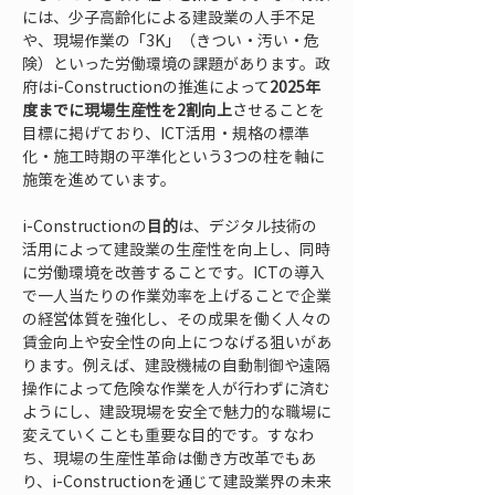
には、少子高齢化による建設業の人手不足
や、現場作業の「3K」（きつい・汚い・危
険）といった労働環境の課題があります。政
府はi-Constructionの推進によって
2025年
度までに現場生産性を2割向上
させることを
目標に掲げており、ICT活用・規格の標準
化・施工時期の平準化という3つの柱を軸に
施策を進めています。
i-Constructionの
目的
は、デジタル技術の
活用によって建設業の生産性を向上し、同時
に労働環境を改善することです。ICTの導入
で一人当たりの作業効率を上げることで企業
の経営体質を強化し、その成果を働く人々の
賃金向上や安全性の向上につなげる狙いがあ
ります。例えば、建設機械の自動制御や遠隔
操作によって危険な作業を人が行わずに済む
ようにし、建設現場を安全で魅力的な職場に
変えていくことも重要な目的です。すなわ
ち、現場の生産性革命は働き方改革でもあ
り、i-Constructionを通じて建設業界の未来