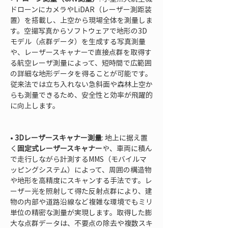
ドローンにカメラやLiDAR（レーザー測距装
置）を搭載し、上空から現場全体を測量しま
す。空撮写真からソフトウェアで地形の3D
モデル（点群データ）を生成する写真測量
や、レーザースキャナーで直接点群を取得す
る航空レーザ測量によって、短時間で広範囲
の詳細な地形データを得ることが可能です。
従来法では立ち入れない急斜面や森林上空か
らも測量できるため、安全性と効率が飛躍的
に向上します。

• 
3Dレーザースキャナー測量
: 地上に据え置
く
固定式レーザースキャナー
や、車両に積ん
で走行しながら計測するMMS（モバイルマ
ッピングシステム）によって、周囲の構造物
や地形を高精度にスキャンする手法です。レ
ーザー光を照射して得た反射点群により、建
物の内部や道路沿線など複雑な環境でもミリ
単位の精密な測量が実現します。取得した膨
大な点群データは、不要点の除去や複数スキ