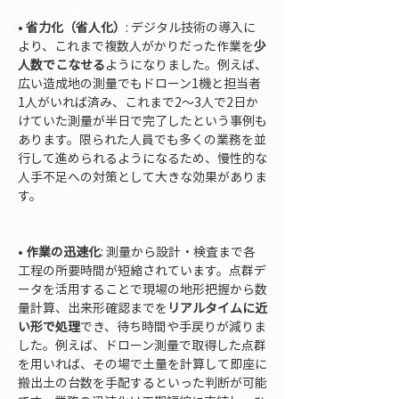
• 
省力化（省人化）
: デジタル技術の導入に
より、これまで複数人がかりだった作業を
少
人数でこなせる
ようになりました。例えば、
広い造成地の測量でもドローン1機と担当者
1人がいれば済み、これまで2～3人で2日か
けていた測量が半日で完了したという事例も
あります。限られた人員でも多くの業務を並
行して進められるようになるため、慢性的な
人手不足への対策として大きな効果がありま
す。

• 
作業の迅速化
: 測量から設計・検査まで各
工程の所要時間が短縮されています。点群デ
ータを活用することで現場の地形把握から数
量計算、出来形確認までを
リアルタイムに近
い形で処理
でき、待ち時間や手戻りが減りま
した。例えば、ドローン測量で取得した点群
を用いれば、その場で土量を計算して即座に
搬出土の台数を手配するといった判断が可能