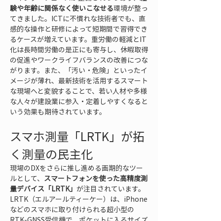
験や年齢に関係なく使いこなせる
環境が整っ
てきました。ICTに不慣れな技術者でも、直
感的な操作と研修によって短期間で習得でき
るケースが増えています。重労働の軽減とIT
化は長時間労働の是正にも寄与し、休暇取得
の促進やワークライフバランスの改善につな
がります。また、「汚い・危険」といったイ
メージが薄れ、最新技術を活用するスマート
な現場へと変貌することで、若い人材や多様
な人々が建設業に参入・定着しやすくなると
いう効果も期待されています。
スマホ測量「LRTK」が拓
く測量の民主化
現場のDXをさらに推し進める画期的なツー
ルとして、
スマートフォンを使った高精度測
量デバイス「LRTK」
が注目されています。
LRTK（エルアールティーケー）は、iPhone
などのスマホに取り付けられる超小型の
RTK-GNSS受信機で、ポケットに入るサイズ