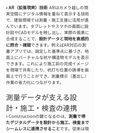
• 
AR（拡張現実）技術
: ARはカメラ越しの現
実空間にデジタル情報を重ねて表示する技術
で、建設現場では測量・施工支援に活用が進
んでいます。タブレットやスマホの画面に設
計図やCADモデルを映し出し、実際の風景に
合成することで、
設計データと現地を直感的
に照合・確認
できます。例えばAR対応の測
量アプリでは、設定した基準点に基づき、地
面上にバーチャルな杭や構造物モデルを表示
できます。これにより施工前の完成イメージ
を現場で共有したり、杭打ち位置の誘導を画
面上で行うことができ、測量標示（墨出し）
作業の省力化につながります。
測量データが支える設
計・施工・検査の連携
i-Constructionの鍵となるのは、
測量で得
たデジタルデータを設計から施工、検査まで
シームレスに連携させること
です。従来は現