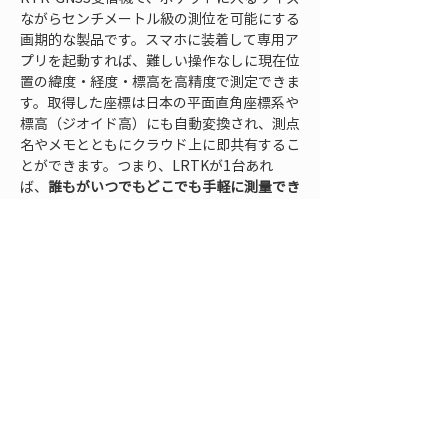
ながらセンチメートル級の測位を可能にする
画期的な製品です。スマホに装着して専用ア
プリを起動すれば、難しい操作なしに現在位
置の緯度・経度・標高を高精度で測定できま
す。取得した座標は日本の平面直角座標系や
標高（ジオイド高）にも自動変換され、測点
名やメモとともにクラウド上に即共有するこ
とができます。つまり、LRTKが1台あれ
ば、
誰もがいつでもどこでも手軽に測量でき
る時代
が到来しつつあるのです。
LRTKの導入によるメリットは、測量作業の
簡易化と高速化
だけではありません。高価な
専用機器や熟練の測量技術者がなくても、現
場の施工管理担当者や職人自身が必要なポイ
ントの測量や墨出しをその場で行えるため、
作業待ち時間の短縮やコミュニケーションロ
スの減少につながります。例えば、図面上の
構造物配置をスマホのAR機能で実景に重ね
て表示しながら、LRTKでガイドすること
で、杭打ちや設備設置の位置出しを直感的に