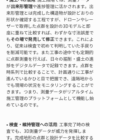
が
出来形管理
や進捗管理に活かされます。出
来形管理とは完成した構造物が設計どおりの
形状か確認する工程ですが、ドローンやレー
ザーで取得した点群を設計の3Dモデルと即
座に重ねて比較すれば、わずかな寸法誤差で
も
その場で発見して修正
できます。これによ
り、従来は検査で初めて判明していた手戻り
を削減可能です。また工事の途中でも定期的
に点群測量を行えば、日々の掘削・盛土の進
捗をデジタルデータで記録できます。点群を
時系列で比較することで、計画通りに工事が
進んでいるかひと目で把握でき、遠隔地から
でも現場の状況をモニタリングすることがで
きます。つまり、測量データがリアルタイム
施工管理のプラットフォームとして機能し始
めているのです。

• 
検査・維持管理への活用
: 工事完了時の検
査でも、3D測量データが威力を発揮しま
す。完成地形の点群と設計データを比較する