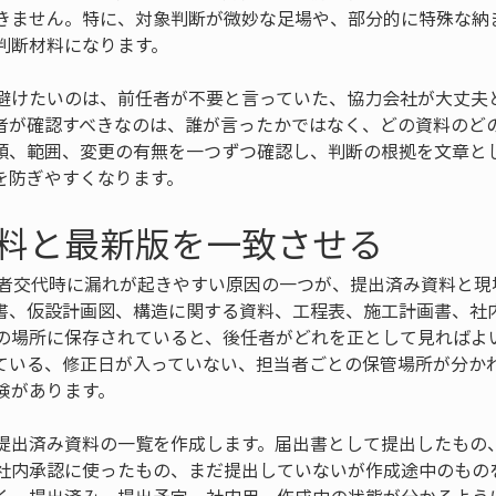
きません。特に、対象判断が微妙な足場や、部分的に特殊な納
判断材料になります。
避けたいのは、前任者が不要と言っていた、協力会社が大丈夫
者が確認すべきなのは、誰が言ったかではなく、どの資料のど
類、範囲、変更の有無を一つずつ確認し、判断の根拠を文章と
を防ぎやすくなります。
料と最新版を一致させる
当者交代時に漏れが起きやすい原因の一つが、提出済み資料と現
書、仮設計画図、構造に関する資料、工程表、施工計画書、社
の場所に保存されていると、後任者がどれを正として見ればよ
ている、修正日が入っていない、担当者ごとの保管場所が分か
険があります。
提出済み資料の一覧を作成します。届出書として提出したもの
社内承認に使ったもの、まだ提出していないが作成途中のもの