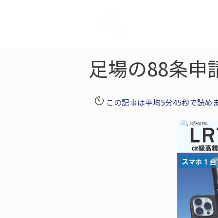
LRTK
Pho
足場の88条申
この記事は平均5分45秒で読め