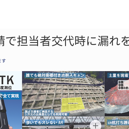
ne
LiDAR
ドローン
360
ソーラー
請で担当者交代時に漏れ
ます