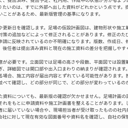
く、提出済み、提出予定、社内用、作成中の状態が分かるよう
りたいのは、すでに外部へ出した資料がどれかという点です。
いことがあるため、最新版管理の基準になります。
や更新日を確認します。足場の仮設計画図は、建物形状や施工
対策の追加などによって修正されることがあります。修正のた
申請に反映されているのか不明確になります。版数、作成日、
、後任者は提出済み資料と現在の施工資料の差分を把握しやす
意が必要です。立面図では足場の高さや段数、平面図では設置
ぎ、詳細図では開口部や出入口まわりの納まりが確認されます
る場合、施工内容が届出内容とずれている可能性があります。
並べて確認し、どの部分が同じで、どの部分が変わっているの
た資料についても、最新版の確認が欠かせません。足場計画の
それをもとに申請資料や施工計画書を整えることがあります。
者に届いていない場合や、現場担当者が受け取ったものの社内
会社に対して現在有効な図面番号や資料名を確認し、自社の保