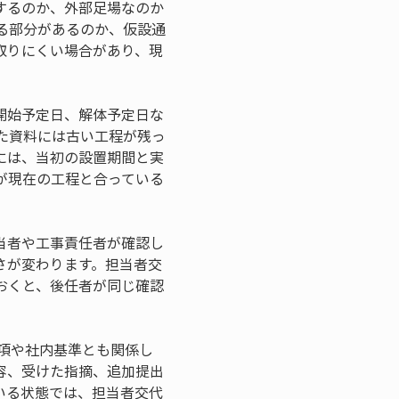
するのか、外部足場なのか
る部分があるのか、仮設通
取りにくい場合があり、現
開始予定日、解体予定日な
た資料には古い工程が残っ
には、当初の設置期間と実
が現在の工程と合っている
当者や工事責任者が確認し
さが変わります。担当者交
おくと、後任者が同じ確認
項や社内基準とも関係し
容、受けた指摘、追加提出
いる状態では、担当者交代