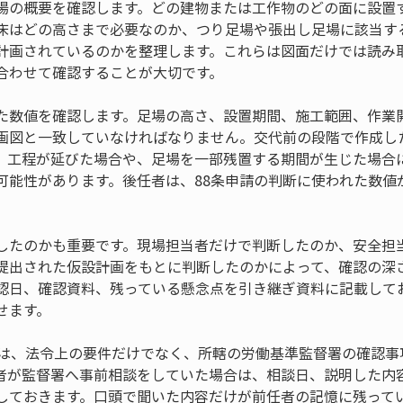
場の概要を確認します。どの建物または工作物のどの面に設置
床はどの高さまで必要なのか、つり足場や張出し足場に該当す
計画されているのかを整理します。これらは図面だけでは読み
合わせて確認することが大切です。
た数値を確認します。足場の高さ、設置期間、施工範囲、作業
画図と一致していなければなりません。交代前の段階で作成し
。工程が延びた場合や、足場を一部残置する期間が生じた場合
可能性があります。後任者は、88条申請の判断に使われた数値
したのかも重要です。現場担当者だけで判断したのか、安全担
提出された仮設計画をもとに判断したのかによって、確認の深
認日、確認資料、残っている懸念点を引き継ぎ資料に記載して
せます。
断は、法令上の要件だけでなく、所轄の労働基準監督署の確認事
者が監督署へ事前相談をしていた場合は、相談日、説明した内
しておきます。口頭で聞いた内容だけが前任者の記憶に残って