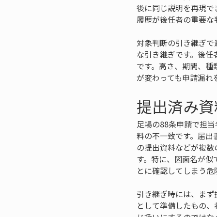
後に同じ説明を再現で
履歴が後任者の重要な
対象判断の引き継ぎで
な引き継ぎです。後任
です。高さ、期間、種
が変わっても申請漏れ
提出済み資
足場の88条申請で担
料の不一致です。届出
の提出資料などが複数
す。特に、図面名が似
とに確認してしまう危
引き継ぎ時には、まず
として準備したもの、