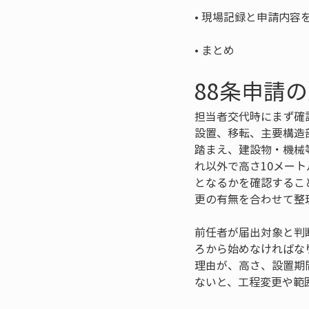
• 
• 
まとめ
88条申請
担当者交代時にまず確
設置、移転、主要構造
踏まえ、建設物・機械
れ以外で高さ10メー
となるかを確認するこ
更の有無を合わせて整
前任者が届出対象と判
ろから始めなければな
理由が、高さ、設置期
ないと、工程変更や範