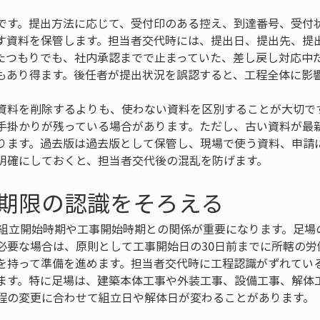
です。提出方法に応じて、受付印のある控え、到達番号、受付
す資料を保管します。担当者交代時には、提出日、提出先、提
たつもりでも、社内承認までで止まっていた、差し戻し対応中
もあり得ます。後任者が提出状況を誤認すると、工程全体に影
資料を削除するよりも、使わない資料を区別することが大切で
手掛かりが残っている場合があります。ただし、古い資料が最
ります。過去版は過去版として保管し、現場で使う資料、申請
明確にしておくと、担当者交代後の混乱を防げます。
期限の認識をそろえる
の組立開始時期や工事開始時期との関係が重要になります。足場
必要な場合は、原則として工事開始日の30日前までに所轄の労
を持って準備を進めます。担当者交代時に工程認識がずれてい
ます。特に足場は、建築本体工事や外装工事、設備工事、解体
程の変更に合わせて組立日や解体日が変わることがあります。