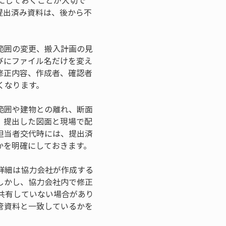
にしておくことが大切で
提出済み資料は、後から不
範囲の変更、搬入計画の見
びにファイル名だけを変え
修正内容、作成者、確認者
くなります。
範囲や建物との離れ、断面
。提出した図面と現場で配
担当者交代時には、提出済
かを明確にしておきます。
詳細は協力会社が作成する
しかし、協力会社内で修正
共有していない場合があり
管資料と一致しているかを