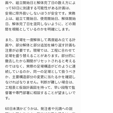
画や、組立開始日と解体完了日の数え方によ
って60日に到達する可能性がある計画は、
安易に除外扱いしないほうが安全です。実務
上は、組立て開始日、使用開始日、解体開始
日、解体完了日を混同しないように、どの期
間を根拠としているのかを明確にします。
また、足場を一度解体して再度組み立てる計
画や、部分解体と部分追加を繰り返す計画も
注意が必要です。現場では、工程に合わせて
足場を盛り替えることがあります。部分的に
撤去したから期間がリセットされると考える
のではなく、実際の足場構造がどのように連
続しているのか、同一の足場として扱うべき
か、主要構造部分の変更に当たるかを確認し
なければなりません。判断が難しい場合は、
工程表と仮設計画図を持って、早い段階で監
督署や専門部署に相談することが望ましいで
す。
60日未満かどうかは、発注者や元請への説