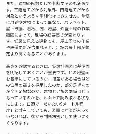
また、建物の階数だけで判断するのも危険で
す。三階建てだから対象外、四階建てだから
対象というような単純化はできません。階高
は用途や建物によって異なり、パラペット、
屋上設備、看板、庇、塔屋、外壁上端の作業
範囲によって、足場の必要高さが変わりま
す。低層に見える建物でも、屋上周りの作業
や設備更新が含まれると、足場の最上部が想
定より高くなることがあります。
高さを確認するときは、仮設計画図に基準面
を明記しておくことが重要です。どの地盤面
を基準にしているのか、段差がある場合はど
の位置の高さを採用したのか、部分足場なの
か全面足場なのか、建物と足場の関係はどう
なっているのかを、図面上で読み取れる状態
にします。口頭で「だいたい9メートル程
度」と共有していても、図面に寸法が入って
いなければ、後から判断根拠として使いにく
くなります。