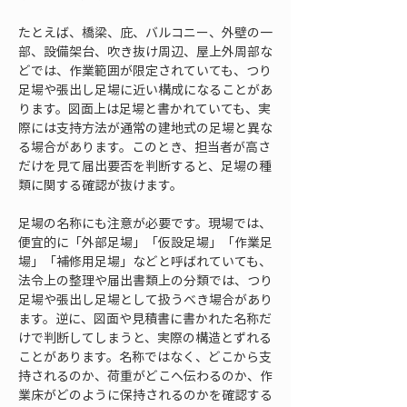
たとえば、橋梁、庇、バルコニー、外壁の一
部、設備架台、吹き抜け周辺、屋上外周部な
どでは、作業範囲が限定されていても、つり
足場や張出し足場に近い構成になることがあ
ります。図面上は足場と書かれていても、実
際には支持方法が通常の建地式の足場と異な
る場合があります。このとき、担当者が高さ
だけを見て届出要否を判断すると、足場の種
類に関する確認が抜けます。
足場の名称にも注意が必要です。現場では、
便宜的に「外部足場」「仮設足場」「作業足
場」「補修用足場」などと呼ばれていても、
法令上の整理や届出書類上の分類では、つり
足場や張出し足場として扱うべき場合があり
ます。逆に、図面や見積書に書かれた名称だ
けで判断してしまうと、実際の構造とずれる
ことがあります。名称ではなく、どこから支
持されるのか、荷重がどこへ伝わるのか、作
業床がどのように保持されるのかを確認する