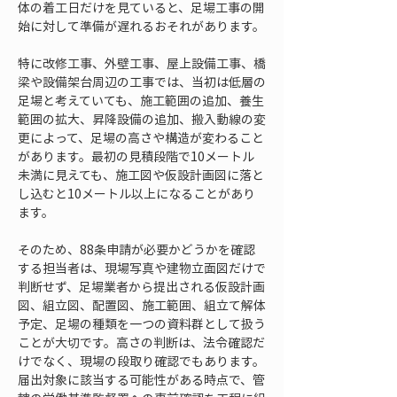
体の着工日だけを見ていると、足場工事の開
始に対して準備が遅れるおそれがあります。
特に改修工事、外壁工事、屋上設備工事、橋
梁や設備架台周辺の工事では、当初は低層の
足場と考えていても、施工範囲の追加、養生
範囲の拡大、昇降設備の追加、搬入動線の変
更によって、足場の高さや構造が変わること
があります。最初の見積段階で10メートル
未満に見えても、施工図や仮設計画図に落と
し込むと10メートル以上になることがあり
ます。
そのため、88条申請が必要かどうかを確認
する担当者は、現場写真や建物立面図だけで
判断せず、足場業者から提出される仮設計画
図、組立図、配置図、施工範囲、組立て解体
予定、足場の種類を一つの資料群として扱う
ことが大切です。高さの判断は、法令確認だ
けでなく、現場の段取り確認でもあります。
届出対象に該当する可能性がある時点で、管