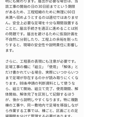
明にも関わります。届出が必要な場合は、当
該工事の開始の日の30日前までという期限
があるため、工程短縮のために無理に60日
未満へ収めようとするのは適切ではありませ
ん。安全上必要な足場を十分な期間設置する
ことと、届出手続きを適正に進めることは別
の問題です。届出を避けるために仮設計画を
不自然に分割したり、工程上の余裕を削った
りすると、現場の安全性や説明責任に影響し
ます。
さらに、工程表の表現にも注意が必要です。
足場工事の欄に「組立」「使用」「解体」と
だけ書かれている場合、実際にいつからいつ
まで足場が存在するのかが読み取りにくくな
ります。88条申請の判断資料として使うな
ら、組立て開始、組立て完了、使用期間、解
体開始、解体完了を区別して記録するほう
が、後から説明しやすくなります。特に複数
棟の工事や、同一敷地内で足場を移設しなが
ら作業する工事では、棟ごと、区画ごとの足
場期間を分けて管理する必要があります。