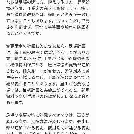
れらは足場の建て方、控えの取り方、昇降設
備の位置、作業床の高さに影響します。特に
既存建物の改修では、設計図と現況が一致し
ていないこともあります。古い図面だけで高
さを判断せず、現地で基準面や段差を確認す
ることが大切です。
変更予定の確認も欠かせません。足場計画
は、着工前の段階では暫定的なことがありま
す。発注者から追加工事が出る、外壁調査後
に補修範囲が広がる、屋上設備の更新が追加
される、搬入ルートが変わる、近隣対応で養
生範囲が増えるなど、工事が進むにつれて足
場が変わることがあります。届出が必要な足
場では、当初計画と実施工がずれると、説明
資料や変更手続きの確認が必要になる場合が
あります。
足場の変更で特に注意すべきなのは、高さが
変わる変更、支持方法が変わる変更、張出し
部が追加される変更、使用期間が延びる変更
です。高さが10メートル未満から10メート