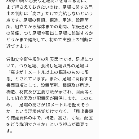
88条申請が必要な足場高さを考える前に、
まず押さえておきたいのは、足場に関する届
出の判断は「高さ」だけで完結しないという
点です。足場の種類、構造、用途、設置箇
所、組立てから解体までの期間、架設通路と
の関係、つり足場や張出し足場に該当するか
どうかまで確認して、初めて実務上の判断に
近づきます。
労働安全衛生規則の別表第七では、足場につ
いて、つり足場、張出し足場以外の足場は
「高さが十メートル以上の構造のものに限
る」とされています。また、足場に関係する
書面事項として、設置箇所、種類及び用途、
構造、材質及び主要寸法が示され、図面等と
して組立図及び配置図が関係します。このた
め、「足場の高さが10メートルを超えそう
か」という現場感覚だけでなく、「届出書類
や確認資料の中で、構造、高さ、寸法、配置
をどう説明できるか」という視点が重要で
す。