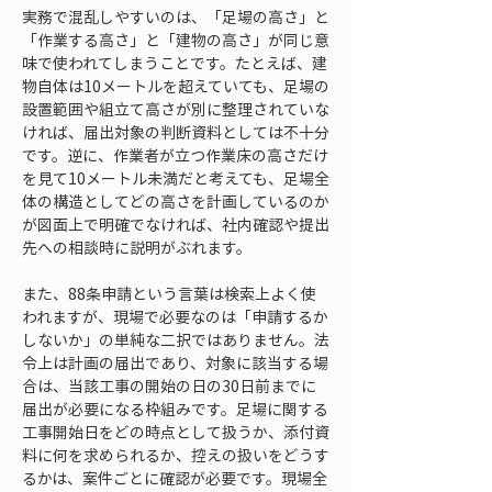
実務で混乱しやすいのは、「足場の高さ」と
「作業する高さ」と「建物の高さ」が同じ意
味で使われてしまうことです。たとえば、建
物自体は10メートルを超えていても、足場の
設置範囲や組立て高さが別に整理されていな
ければ、届出対象の判断資料としては不十分
です。逆に、作業者が立つ作業床の高さだけ
を見て10メートル未満だと考えても、足場全
体の構造としてどの高さを計画しているのか
が図面上で明確でなければ、社内確認や提出
先への相談時に説明がぶれます。
また、88条申請という言葉は検索上よく使
われますが、現場で必要なのは「申請するか
しないか」の単純な二択ではありません。法
令上は計画の届出であり、対象に該当する場
合は、当該工事の開始の日の30日前までに
届出が必要になる枠組みです。足場に関する
工事開始日をどの時点として扱うか、添付資
料に何を求められるか、控えの扱いをどうす
るかは、案件ごとに確認が必要です。現場全