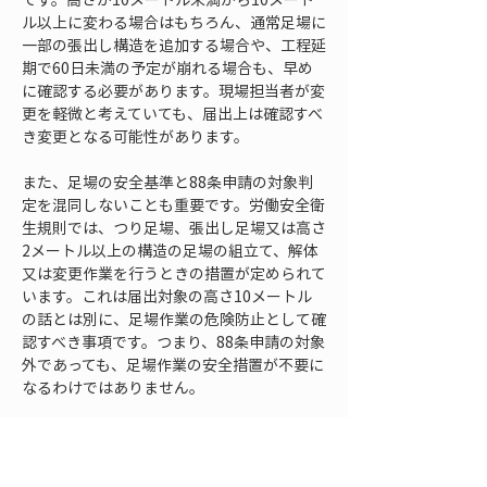
ル以上に変わる場合はもちろん、通常足場に
一部の張出し構造を追加する場合や、工程延
期で60日未満の予定が崩れる場合も、早め
に確認する必要があります。現場担当者が変
更を軽微と考えていても、届出上は確認すべ
き変更となる可能性があります。
また、足場の安全基準と88条申請の対象判
定を混同しないことも重要です。労働安全衛
生規則では、つり足場、張出し足場又は高さ
2メートル以上の構造の足場の組立て、解体
又は変更作業を行うときの措置が定められて
います。これは届出対象の高さ10メートル
の話とは別に、足場作業の危険防止として確
認すべき事項です。つまり、88条申請の対象
外であっても、足場作業の安全措置が不要に
なるわけではありません。
同じように、作業主任者の選任、点検、墜落
制止用器具、手すり、幅木、開口部養生、悪
天候時の作業中止、第三者立入禁止などの安