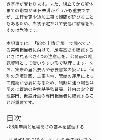
き基準が変わります。また、組立てから解体
までの期間が60日未満かどうかも重要です
が、工程変更や追加工事で期間が延びること
もあるため、当初予定だけで安易に結論を出
すのは危険です。
本記事では、「88条申請 足場」で調べてい
る実務担当者に向けて、足場高さを確認する
ときに見るべき4つの注意点を、公開前の確
認資料として使いやすい形で整理します。な
お、実際の届出要否や必要書類の扱いは、個
別の足場計画、工事内容、管轄の運用によっ
て確認が必要になるため、判断に迷う場合は
早めに管轄の労働基準監督署、社内の安全管
理部門、仮設計画の専門担当者に確認するこ
とが重要です。
目次
• 
• 
注意点1 高さ10メートルは作業床だけでな