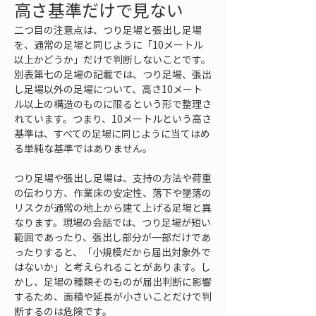
高さ基準だけで見ない
二つ目の注意点は、つり足場と張出し足場
を、通常の足場と同じように「10メートル
以上かどうか」だけで判断しないことです。
別表第七の足場の記載では、つり足場、張出
し足場以外の足場について、高さ10メート
ル以上の構造のものに限るという形で整理さ
れています。つまり、10メートルという高さ
基準は、すべての足場に同じように当てはめ
る単純な基準ではありません。
つり足場や張出し足場は、支持の方法や荷重
の伝わり方、作業床の安定性、落下や墜落の
リスクが通常の地上から建て上げる足場と異
なります。現場の会話では、つり足場が短い
範囲であったり、張出し部分が一部だけであ
ったりすると、「小規模だから届出対象外で
はないか」と考えられることがあります。し
かし、足場の種類そのものが届出判断に影響
するため、面積や延長が小さいことだけで判
断するのは危険です。