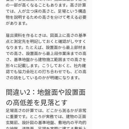
の一部が高くなることもあります。高さ計算
では、人が立つ床の高さと、足場という構造
物を説明するための高さを分けて考える必要
があります。
届出資料を作るときは、図面上に高さの基準
点と測定先を明記しておくと確認がしやすく
なります。たとえば、設置面から最上部材ま
での高さ、設置面から最上段作業床までの高
さ、基準地盤から建物施工範囲までの高さを
別々に記載します。こうしておくと、社内確
認でも協力会社との打ち合わせでも、どの高
さの話をしているのかが明確になります。
間違い2：地盤面や設置面
の高低差を見落とす
足場高さの計算では、どこから測るかが非常
に重要です。ところが実務では、建物の正面
玄関前、設計図の基準地盤、敷地内の平均的
な地盤、道路面、足場を実際に建てる敷板上