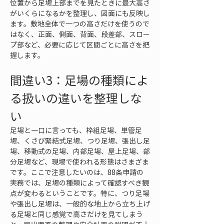
位置から足場上部までを見たときに最大高さ
がいくらになるかを整理し、図面にも反映し
ます。敷地全体で一つの高さだけを使うので
はなく、正面、側面、背面、段差部、スロー
プ部など、必要に応じて区間ごとに高さを把
握します。
間違い3：足場の種類によ
る扱いの違いを整理しな
い
足場と一口に言っても、枠組足場、単管足
場、くさび緊結式足場、つり足場、張出し足
場、移動式の足場、内部足場、屋上足場、部
分足場など、現場で使われる形態はさまざま
です。ここで注意したいのは、88条申請の
実務では、足場の種類によって確認すべき観
点が変わるということです。特に、つり足場
や張出し足場は、一般的な地上から立ち上げ
る足場と同じ感覚で高さだけを見てしまう