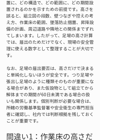
置に、どの構造で、どの範囲に、どの期間設
置されるのかを示すための前提です。高さを
誤ると、組立図の段数、壁つなぎや控えの考
え方、作業床の範囲、墜落防止措置、昇降設
備の計画、周辺道路や隣地との関係までずれ
てしまいます。したがって、足場の高さ計算
では、届出のためだけでなく、現場の安全管
理に使える数字として整理することが大切で
す。
なお、足場の届出要否は、高さだけで決まる
と単純化しないほうが安全です。つり足場や
張出し足場のように種類そのものが重要にな
る場合があり、また仮設物として組立てから
解体までの期間が60日未満である場合の扱
いも関係します。個別判断が必要な場合は、
所轄の労働基準監督署や安全衛生の専門担当
者に確認し、社内では判断根拠を残しておく
ことが重要です。
間違い1：作業床の高さだ