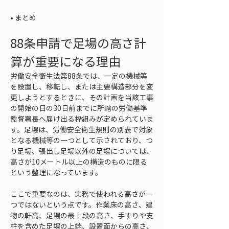
• 
まとめ
88条申請で足場の高さ計
算が重要になる理由
労働安全衛生法第88条では、一定の機械等
を設置し、移転し、または主要構造部分を変
更しようとするときに、その計画を当該工事
の開始の日の30日前までに所轄の労働基準
監督署長へ届け出る枠組みが定められていま
す。足場は、労働安全衛生規則の別表で対象
となる機械等の一つとして示されており、つ
り足場、張出し足場以外の足場については、
高さが10メートル以上の構造のものに限る
という整理になっています。
ここで重要なのは、実務で使われる高さが一
つではないという点です。作業床の高さ、建
物の軒高、足場の最上段の高さ、手すりや支
柱を含めた足場の上端、設置面からの高さ、