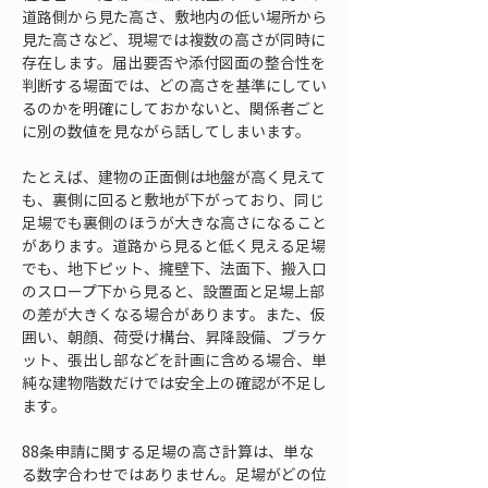
道路側から見た高さ、敷地内の低い場所から
見た高さなど、現場では複数の高さが同時に
存在します。届出要否や添付図面の整合性を
判断する場面では、どの高さを基準にしてい
るのかを明確にしておかないと、関係者ごと
に別の数値を見ながら話してしまいます。
たとえば、建物の正面側は地盤が高く見えて
も、裏側に回ると敷地が下がっており、同じ
足場でも裏側のほうが大きな高さになること
があります。道路から見ると低く見える足場
でも、地下ピット、擁壁下、法面下、搬入口
のスロープ下から見ると、設置面と足場上部
の差が大きくなる場合があります。また、仮
囲い、朝顔、荷受け構台、昇降設備、ブラケ
ット、張出し部などを計画に含める場合、単
純な建物階数だけでは安全上の確認が不足し
ます。
88条申請に関する足場の高さ計算は、単な
る数字合わせではありません。足場がどの位