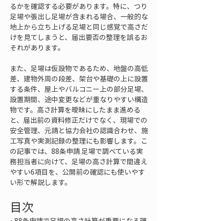
るかを確認する必要があります。特に、つり
足場や張出し足場が含まれる場合、一般的な
地上から立ち上げる足場と同じ感覚で高さだ
けを見てしまうと、届出要否の整理を誤るお
それがあります。
また、足場は仮設物であるため、地盤の高低
差、建物外周の段差、架台や基礎の上に設置
する条件、屋上やバルコニー上の部分足場、
設置期間、途中変更などが重なりやすい構造
物です。高さ計算を曖昧にしたまま進める
と、届出前の資料修正だけでなく、現場での
安全管理、元請と協力会社の認識合わせ、施
工写真や実測記録の整理にも影響します。こ
の記事では、88条申請 足場で調べている実
務担当者に向けて、足場の高さ計算で間違え
やすい6項目を、公開前の確認にも使いやす
い形で解説します。
目次
• 
88条申請で足場の高さ計算が重要になる理