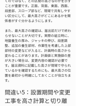
くのではなく、どの区間の高さなのかを示す
ことが重要です。正面、背面、東面、西面、
段差部、スロープ部など、現場で共有しやす
い区分にして、最大高さがどこにあるかを関
係者がすぐ分かるようにします。
また、最大高さの確認は、届出前だけで終わ
らせないことが大切です。実際の組立時に、
地盤養生の厚み、ジャッキの伸び、段差調
整、追加の養生部材、作業性を考慮した上部
部材の変更などが入ると、計画時の高さから
変わることがあります。計画値と実施値の差
が大きい場合は、変更内容の確認が必要で
す。届出資料に記載した高さが現場で守られ
ているかを確認するためにも、最大高さの位
置を最初から明確にしておくことが役立ちま
す。
間違い5：設置期間や変更
工事を高さ計算と切り離