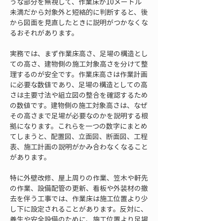
うな部分を無視して、作業床が10メートル
未満だから対象外と短絡的に判断すると、後
から図面を見直したときに説明がつかなくな
るおそれがあります。
実務では、まず作業床高さ、足場の構造とし
ての高さ、建物側の施工対象高さを分けて整
理するのが安全です。作業床高さは作業計画
に必要な数値であり、足場の構造としての高
さは主要寸法や組立図の整合を確認するため
の数値です。建物側の施工対象高さは、なぜ
その高さまで足場が必要なのかを説明する根
拠になります。これらを一つの数字にまとめ
てしまうと、配置図、立面図、断面図、工程
表、施工計画の説明がかみ合わなくなること
があります。
特に外壁改修、屋上周りの作業、笠木や軒先
の作業、設備配管の更新、看板や外装材の撤
去を伴う工事では、作業床は施工位置より少
し下に設定されることがあります。反対に、
養生や安全設備のために、施工位置より足場