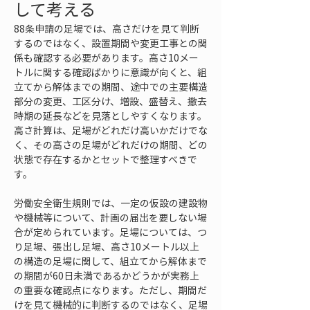
して考える
88条申請の足場では、高さだけを見て判断
するのではなく、設置期間や変更工事との関
係も確認する必要があります。高さ10メー
トルに関する確認ばかりに意識が向くと、組
立てから解体までの期間、途中での主要構造
部分の変更、工区分け、増設、盛替え、撤去
時期の延長などを見落としやすくなります。
高さ計算は、足場がどれだけ高いかだけでな
く、その高さの足場がどれだけの期間、どの
状態で存在するかとセットで整理すべきで
す。
労働安全衛生規則では、一定の仮設の建設物
や機械等について、計画の届出を要しない場
合が定められています。足場については、つ
り足場、張出し足場、高さ10メートル以上
の構造の足場に関して、組立てから解体まで
の期間が60日未満であるかどうかが実務上
の重要な確認点になります。ただし、期間だ
けを見て機械的に判断するのではなく、足場