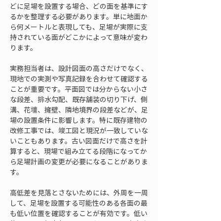
どに足場を設置する場合、どの面を基準にす
るかを整理する必要があります。単に地面か
ら何メートルと表現しても、足場が実際に支
持されている面がどこかによって意味が変わ
ります。
実務担当者は、設計図面の高さだけでなく、
現地での実測や写真記録を合わせて確認する
ことが重要です。平面図では分からない小さ
な段差、排水勾配、既存舗装の切り下げ、側
溝、花壇、擁壁、隣地境界の段差などが、足
場の設置条件に影響します。特に既存建物の
改修工事では、竣工図と現況が一致していな
いこともあります。古い図面だけで高さを計
算すると、現場で組み立てる段階になってか
ら足場計画の変更が必要になることがありま
す。
高低差を見落とさないためには、外周を一周
して、足場を設置する可能性のある各面の最
も低い位置を確認することが有効です。低い