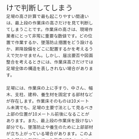
けで判断してしまう
足場の高さ計算で最も起こりやすい間違い
は、最上段の作業床の高さだけを見て判断し
てしまうことです。作業床の高さは、現場作
業者にとって非常に重要な数値です。どの位
置で作業するか、墜落防止措置をどう設ける
か、昇降設備をどこに配置するかを考えるう
えで欠かせません。しかし、届出要否や図面
整合を考えるときには、作業床高さだけでは
足場全体の構造を表しきれない場合がありま
す。
足場には、作業床の上に手すり、中さん、幅
木、支柱、建枠、養生材を固定する部材など
が存在します。作業床そのものは10メート
ル未満でも、足場の主要寸法として見るべき
上部の位置が10メートル前後になることが
あります。また、最上段の作業床を設けない
部分でも、墜落防止や養生のために上部部材
が立ち上がっている場合があります。このよ