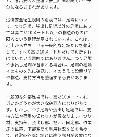
と、届出要否の整理や安全計画の説明が不十
分になるおそれがあります。
労働安全衛生規則の別表では、足場につい
て、つり足場、張出し足場以外の足場にあっ
ては高さが10メートル以上の構造のものに
限るという整理が示されています。これは、
地上から立ち上げる一般的な足場だけを想定
して、すべて高さ10メートルだけで判断すれ
ばよいという意味ではありません。つり足場
や張出し足場が含まれる場合は、足場の種類
そのものを先に確認し、そのうえで設置期間
や構造、支持方法を整理する必要がありま
す。
一般的な外部足場では、高さ10メートルに
近いかどうかが大きな確認点になりがちで
す。しかし、つり足場や張出し足場では、支
持方法や荷重の伝わり方が異なります。つり
材、支持部、張出し部、控え、固定部、作業
床の位置、下部空間の利用状況などを含め
て、通常の外部足場とは違う説明が必要にな