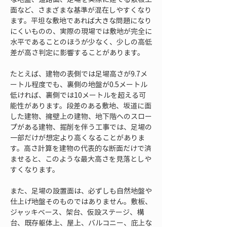
面など、さまざまな基準が混在しやすくなり
ます。平坦な敷地であれば大きな問題になり
にくいものの、実際の現場では敷地が完全に
水平であることのほうが少なく、少しの高低
差が高さ判定に影響することがあります。
たとえば、建物の表側では足場高さが9.7メ
ートル程度でも、裏側の地盤が0.5メートル
低ければ、裏側では10メートルを超える可
能性があります。段差のある敷地、坂道に面
した建物、擁壁上の建物、地下階へのスロー
プがある建物、掘削を伴う工事では、足場の
一部だけが想定より高くなることがありま
す。高さ計算を建物の代表的な断面だけで済
ませると、このような最大高さを見落としや
すくなります。
また、足場の設置面は、必ずしも自然地盤や
仕上げ地盤そのものではありません。敷板、
ジャッキベース、架台、仮設ステージ、構
台、既存躯体上、屋上、バルコニー、庇上な