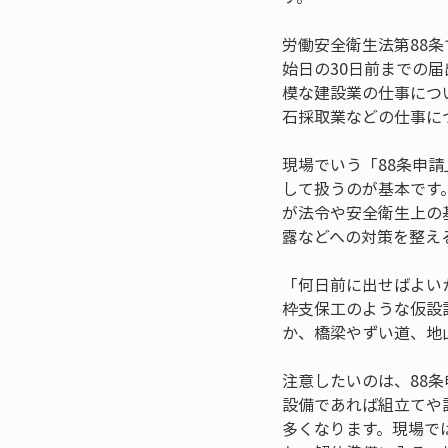
労働安全衛生法第88
始日の30日前までの
模な建設業の仕事につ
石採取業などの仕事に
現場でいう「88条申
して扱うのが基本です
が法令や安全衛生上の
露などへの対策を整え
「何日前に出せばよい
枠支保工のような仮設
か、橋梁やずい道、地
注意したいのは、88
設備であれば組立てや
多くなります。現場で