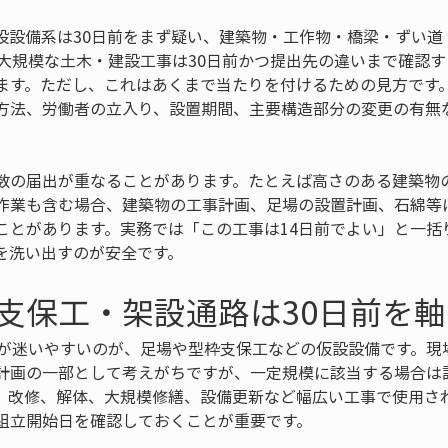
設設備系は30日前をまず疑い、建築物・工作物・橋梁・ずい道
に大規模な土木・建設工事は30日前かつ提出先の違いまで確認
ます。ただし、これはあくまで当たりを付けるための見方です
方法、労働者の立入り、設置期間、主要構造部分の変更の有無
数の届出が重なることがあります。たとえば高さのある建築物
作業も含む場合、建築物の工事計画、足場の設置計画、石綿等
ことがあります。実務では「この工事は14日前でよい」と一括
を洗い出すのが安全です。
支保工・架設通路は30日前を
者が迷いやすいのが、足場や型枠支保工などの仮設設備です。現
計画の一部として考えがちですが、一定規模に該当する場合は
、改修、解体、大規模修繕、設備更新など幅広い工事で使用さ
組立開始日を確認しておくことが重要です。