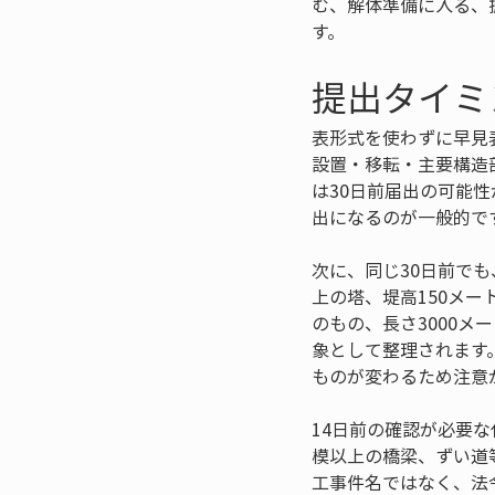
む、解体準備に入る、
す。
提出タイミ
表形式を使わずに早見
設置・移転・主要構造
は30日前届出の可能
出になるのが一般的で
次に、同じ30日前で
上の塔、堤高150メー
のもの、長さ3000
象として整理されます
ものが変わるため注意
14日前の確認が必要
模以上の橋梁、ずい道
工事件名ではなく、法