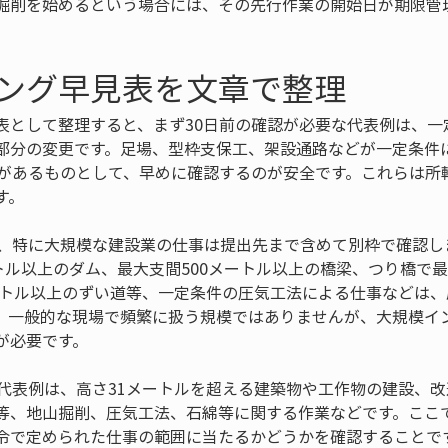
掘削を始めるという場合には、その先行作業の開始日が期限管
ング早見表を文章で整理
表として整理すると、まず30日前の確認が必要な代表例は、一
部分の変更です。足場、型枠支保工、架設通路などが一定条件
性があるものとして、早めに確認するのが安全です。これらは所
す。
も、特に大規模な建設業の仕事は提出先まで含めて別枠で確認しま
トル以上のダム、最大支間500メートル以上の橋梁、つり橋で最
メートル以上のずい道等、一定条件の圧気工法による仕事などは
。一般的な現場で頻繁に扱う規模ではありませんが、大規模イ
が必要です。
な代表例は、高さ31メートルを超える建築物や工作物の建設、
等、地山掘削、圧気工法、石綿等に関する作業などです。ここ
令で定められた仕事の範囲に当たるかどうかを確認することで