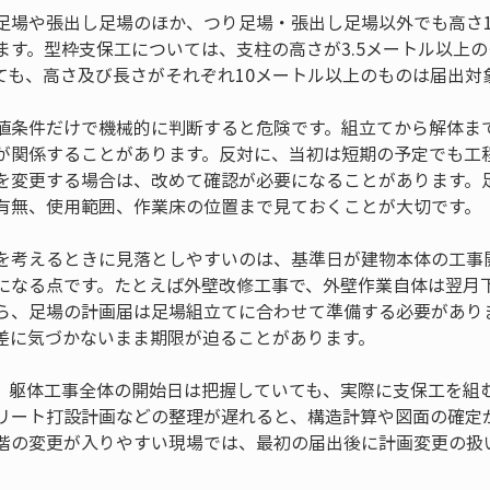
足場や張出し足場のほか、つり足場・張出し足場以外でも高さ1
ます。型枠支保工については、支柱の高さが3.5メートル以上
ても、高さ及び長さがそれぞれ10メートル以上のものは届出対
値条件だけで機械的に判断すると危険です。組立てから解体ま
が関係することがあります。反対に、当初は短期の予定でも工
を変更する場合は、改めて確認が必要になることがあります。
有無、使用範囲、作業床の位置まで見ておくことが大切です。
を考えるときに見落としやすいのは、基準日が建物本体の工事
になる点です。たとえば外壁改修工事で、外壁作業自体は翌月
ら、足場の計画届は足場組立てに合わせて準備する必要があり
差に気づかないまま期限が迫ることがあります。
。躯体工事全体の開始日は把握していても、実際に支保工を組
リート打設計画などの整理が遅れると、構造計算や図面の確定
階の変更が入りやすい現場では、最初の届出後に計画変更の扱