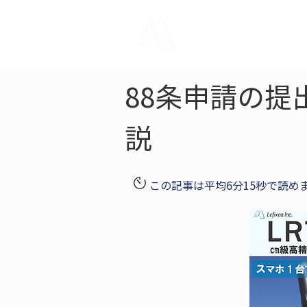
LRTK
Pho
88条申請の
説
この記事は平均6分15秒で読め