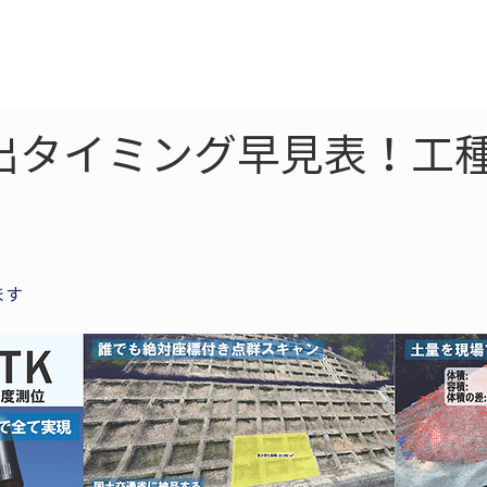
ne
LiDAR
ドローン
360
ソーラー
提出タイミング早見表！工
ます