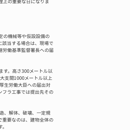
理上の重要な日になりま
定の機械等や仮設設備の
に該当する場合は、現場で
轄労働基準監督署長への届
す。高さ300メートル以
大支間1000メートル以上
、厚生労働大臣への届出対
ンフラ工事では提出先その
改造、解体、破壊、一定規
で重要なのは、建物全体の
す。