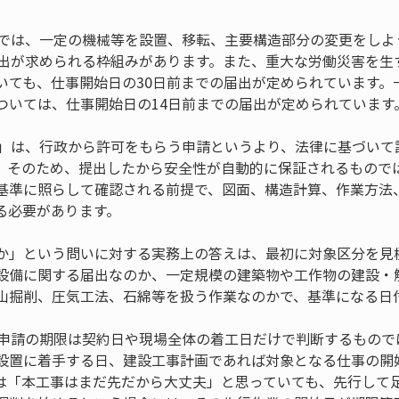
条では、一定の機械等を設置、移転、主要構造部分の変更をしよ
届出が求められる枠組みがあります。また、重大な労働災害を生
いても、仕事開始日の30日前までの届出が定められています。
ついては、仕事開始日の14日前までの届出が定められています
請」は、行政から許可をもらう申請というより、法律に基づいて
。そのため、提出したから安全性が自動的に保証されるもので
基準に照らして確認される前提で、図面、構造計算、作業方法
る必要があります。
か」という問いに対する実務上の答えは、最初に対象区分を見
設備に関する届出なのか、一定規模の建築物や工作物の建設・
山掘削、圧気工法、石綿等を扱う作業なのかで、基準になる日
条申請の期限は契約日や現場全体の着工日だけで判断するもので
設置に着手する日、建設工事計画であれば対象となる仕事の開
は「本工事はまだ先だから大丈夫」と思っていても、先行して