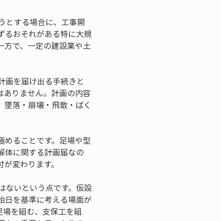
うとする場合に、工事開
ずるおそれがある特に大規
一方で、一定の建設業や土
。
計画を届け出る手続きと
はありません。計画の内容
、墜落・崩壊・飛散・ばく
極めることです。足場や型
解体に関する計画届なの
付が変わります。
はないという点です。仮設
始日を基準に考える場面が
足場を組む、支保工を組