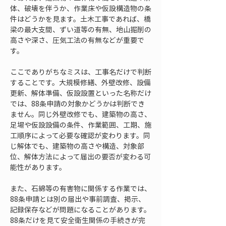
体、破壊を伴うか、作業床や仮設構造物の条
件はどうかを見ます。土木工事であれば、橋
梁の最大支間、ずい道等の有無、地山掘削の
高さや深さ、圧気工法の有無などが重要で
す。
ここでありがちなミスは、工事名だけで判断
することです。大規模修繕、外壁改修、設備
更新、解体準備、仮設設置といった名称だけ
では、88条申請の対象かどうかは判断でき
ません。同じ外壁改修でも、建築物の高さ、
足場や仮設設備の条件、作業範囲、工期、施
工順序によって必要な確認が変わります。同
じ解体でも、建築物の高さや構造、対象部
位、解体方法によって届出の要否が変わる可
能性があります。
また、石綿等の有害物に関係する作業では、
88条申請とは別の届出や事前調査、掲示、
記録保存などが問題になることがあります。
88条だけを見て安全衛生関係の手続きが完