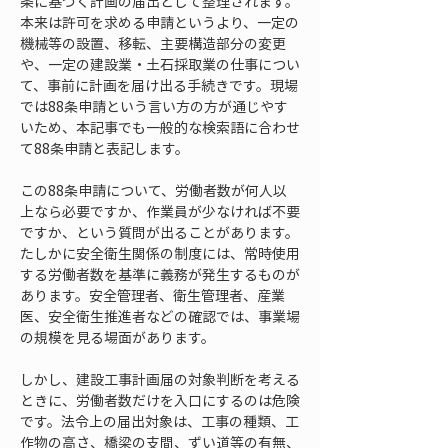
条に基づく計画の届出として整理されます。
本来は許可を求める申請というより、一定の
機械等の設置、移転、主要構造部分の変更
や、一定の建設業・土石採取業の仕事につい
て、事前に計画を届け出る手続きです。現場
では88条申請という言い方の方が通じやす
いため、本記事でも一般的な検索語に合わせ
て88条申請と表記します。
この88条申請について、労働者数が何人以
上なら必要ですか、作業員が少なければ不要
ですか、という質問が出ることがあります。
たしかに安全衛生関係の制度には、常時使用
する労働者数を基準に義務が発生するものが
あります。安全管理者、衛生管理者、産業
医、安全衛生推進者などの確認では、事業場
の規模を見る場面があります。
しかし、建設工事計画届の対象判断を考える
ときに、労働者数だけを入口にするのは危険
です。法令上の届出対象は、工事の種類、工
作物の高さ、橋梁の支間、ずい道等の有無、