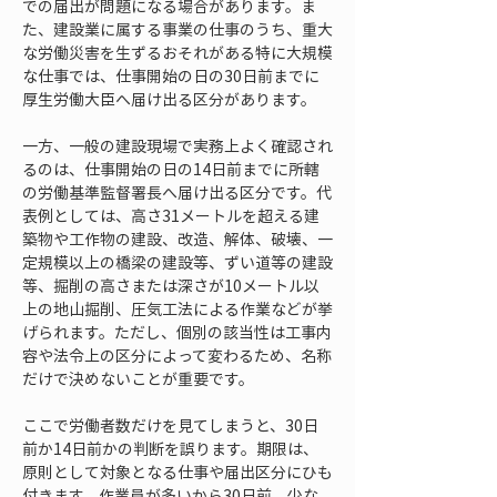
での届出が問題になる場合があります。ま
た、建設業に属する事業の仕事のうち、重大
な労働災害を生ずるおそれがある特に大規模
な仕事では、仕事開始の日の30日前までに
厚生労働大臣へ届け出る区分があります。
一方、一般の建設現場で実務上よく確認され
るのは、仕事開始の日の14日前までに所轄
の労働基準監督署長へ届け出る区分です。代
表例としては、高さ31メートルを超える建
築物や工作物の建設、改造、解体、破壊、一
定規模以上の橋梁の建設等、ずい道等の建設
等、掘削の高さまたは深さが10メートル以
上の地山掘削、圧気工法による作業などが挙
げられます。ただし、個別の該当性は工事内
容や法令上の区分によって変わるため、名称
だけで決めないことが重要です。
ここで労働者数だけを見てしまうと、30日
前か14日前かの判断を誤ります。期限は、
原則として対象となる仕事や届出区分にひも
付きます。作業員が多いから30日前、少な