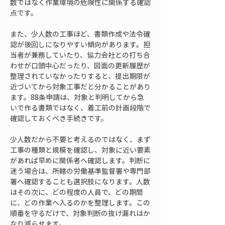
数ではなく作業環境の危険性に関係する確認
点です。
また、少人数の工事ほど、書類作成や法令確
認が後回しになりやすい傾向があります。担
当者が兼務していたり、協力会社との打ち合
わせが口頭中心だったり、図面の更新履歴が
整理されていなかったりすると、提出期限が
近づいてから対象工事だと分かることがあり
ます。88条申請は、対象と判明してから急
いで作る書類ではなく、着工前の計画段階で
確認しておくべき手続きです。
少人数だから不要と考えるのではなく、まず
工事の種類と規模を確認し、対象に近い要素
があれば早めに関係者へ確認します。判断に
迷う場合は、所轄の労働基準監督署や専門部
署へ確認することも選択肢になります。人数
はその次に、どの程度の人員で、どの期間
に、どの作業へ入るのかを整理します。この
順番を守るだけで、対象判断の抜け漏れはか
なり減らせます。