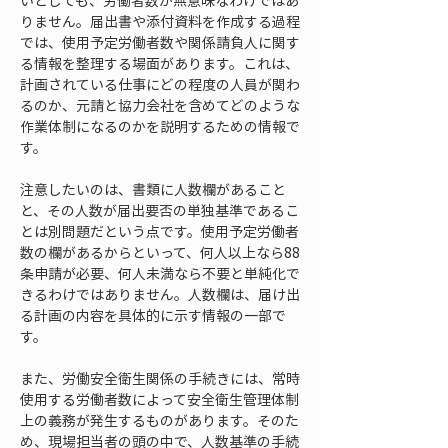
いとしても、労働者数が無意味なわけではあ
りません。届出書や添付資料を作成する過程
では、使用予定労働者数や関係請負人に関す
る情報を整理する場面があります。これは、
計画されている仕事にどの程度の人員が関わ
るのか、元請と協力会社を含めてどのような
作業体制になるのかを説明するための情報で
す。
注意したいのは、書類に人数欄があること
と、その人数が届出要否の単独基準であるこ
とは別問題だという点です。使用予定労働者
数の欄があるからといって、何人以上なら88
条申請が必要、何人未満なら不要と単純化で
きるわけではありません。人数欄は、届け出
る計画の内容を具体的に示す情報の一部で
す。
また、労働安全衛生関係の手続きには、常時
使用する労働者数によって安全衛生管理体制
上の義務が発生するものがあります。そのた
め、現場担当者の頭の中で、人数基準の手続