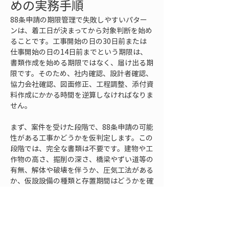
めの実務手順
88条申請の期限管理で失敗しやすいパター
ンは、着工日が決まってから対象判断を始め
ることです。工事開始の日の30日前または
仕事開始の日の14日前までという期限は、
書類作成を始める期限ではなく、届け出る期
限です。そのため、社内確認、設計者確認、
協力会社確認、図面修正、工程調整、添付資
料作成にかかる時間を逆算しなければなりま
せん。
まず、案件を受けた段階で、88条申請の可能
性がある工事かどうかを仮判定します。この
段階では、完全な書類は不要です。建物や工
作物の高さ、掘削の深さ、橋梁やずい道等の
有無、解体や破壊を伴うか、圧気工法がある
か、仮設設備の種類と存置期間はどうかを確
認します。該当しそうな要素があれば、30
日前対象の可能性も含めて早めに専門部署や
所轄確認へ進めます。