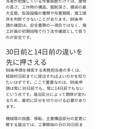
当者が把握している作業員数だけでは、建物
の高さ、工作物の構造、掘削深さ、橋梁の最
大支間、仮設設備の種類や存置期間、施工順
序を判断できないことがあります。88条申
請の確認は、安全書類の一項目ではなく、施
工計画の初期段階で行う法令確認として扱う
のが安全です。
30日前と14日前の違いを
先に押さえる
88条申請を検索する実務担当者の多くは、
結局何日前までに提出すればよいのかを知り
たいはずです。ここで重要なのは、88条申
請は常に30日前でも、常に14日前でもない
という点です。届出区分によって期限が変わ
るため、最初に区分を切り分ける必要があり
ます。
機械等の設置、移転、主要構造部分の変更に
関する届出では、工事開始の日の30日前ま