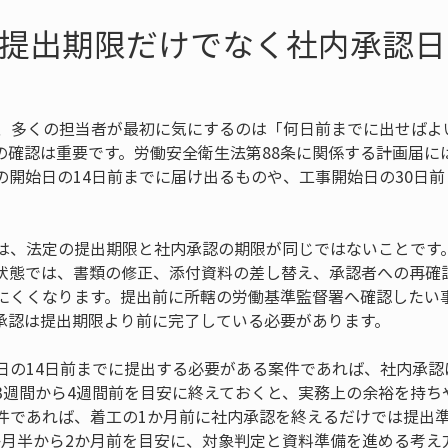
は提出期限だけでなく社内承認
き、多くの担当者が最初に気にするのは「何日前までに出せばよ
の確認は重要です。労働安全衛生法第88条に関係する計画届に
の開始日の14日前までに届け出るものや、工事開始日の30日
は、法定の提出期限と社内承認の期限が同じではないことです
状態では、書類の修正、添付資料の差し替え、承認者への再確
にくくなります。提出前に所轄の労働基準監督署へ確認したい
承認は提出期限より前に完了している必要があります。
日の14日前までに提出する必要がある案件であれば、社内承認
3週間から4週間前を目安に終えておくと、実務上の余裕を持ち
件であれば、着工の1か月前に社内承認を終えるだけでは提出
か月半から2か月前を目安に、対象判定と資料準備を進める考え