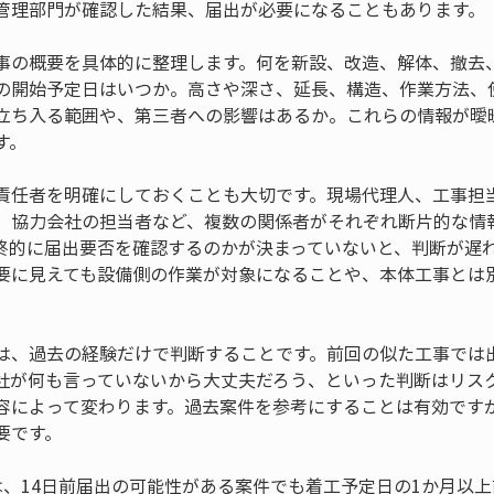
管理部門が確認した結果、届出が必要になることもあります。
事の概要を具体的に整理します。何を新設、改造、解体、撤去
の開始予定日はいつか。高さや深さ、延長、構造、作業方法、
立ち入る範囲や、第三者への影響はあるか。これらの情報が曖
す。
責任者を明確にしておくことも大切です。現場代理人、工事担
、協力会社の担当者など、複数の関係者がそれぞれ断片的な情
終的に届出要否を確認するのかが決まっていないと、判断が遅
要に見えても設備側の作業が対象になることや、本体工事とは
。
は、過去の経験だけで判断することです。前回の似た工事では
社が何も言っていないから大丈夫だろう、といった判断はリスク
容によって変わります。過去案件を参考にすることは有効です
要です。
は、14日前届出の可能性がある案件でも着工予定日の1か月以上