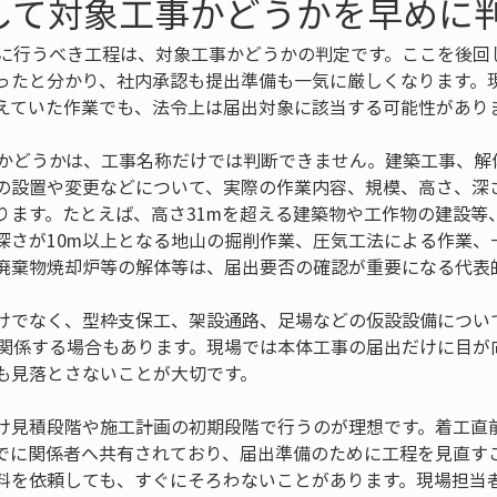
して対象工事かどうかを早めに
初に行うべき工程は、対象工事かどうかの判定です。ここを後回
ったと分かり、社内承認も提出準備も一気に厳しくなります。
えていた作業でも、法令上は届出対象に該当する可能性があり
るかどうかは、工事名称だけでは判断できません。建築工事、解
の設置や変更などについて、実際の作業内容、規模、高さ、深
ります。たとえば、高さ31mを超える建築物や工作物の建設等
深さが10m以上となる地山の掘削作業、圧気工法による作業、
廃棄物焼却炉等の解体等は、届出要否の確認が重要になる代表
けでなく、型枠支保工、架設通路、足場などの仮設設備につい
が関係する場合もあります。現場では本体工事の届出だけに目が
も見落とさないことが大切です。
け見積段階や施工計画の初期段階で行うのが理想です。着工直
でに関係者へ共有されており、届出準備のために工程を見直す
料を依頼しても、すぐにそろわないことがあります。現場担当