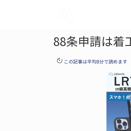
LRTK
Pho
88条申請は着
この記事は平均8分で読めます