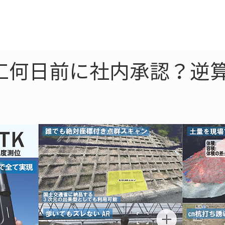
ne
LiDAR
ドローン
360
ソーラー
工何日前に社内承認？逆