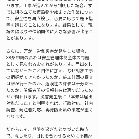
ります。工事が進んでから判明した場合、す
でに組み立てた仮設物や始まった作業につい
て、安全性を再点検し、必要に応じて是正措
置を講じることになります。結果として、現
場の段取りや信頼関係に大きな影響が出るこ
とがあります。
さらに、万が一労働災害が発生した場合、
88条申請の漏れは安全管理体制全体の問題
として見られるおそれがあります。届出をし
ていなかったこと自体に加え、なぜ対象工事
の把握ができなかったのか、施工計画の審査
は誰が行ったのか、危険性の評価は十分だっ
たのか、関係者間の情報共有は適切だったの
かが問われます。災害発生後に「本来は届出
対象だった」と判明すれば、行政対応、社内
調査、発注者対応、再発防止策の策定が重く
なります。
だからこそ、期限を過ぎたと気づいた時点
で、隠したり、日付を合わせるために不自然