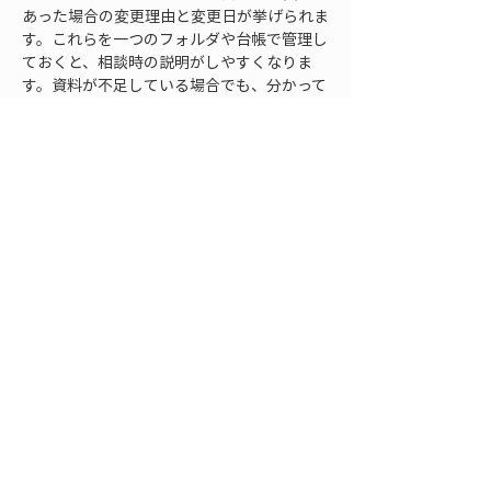
あった場合の変更理由と変更日が挙げられま
す。これらを一つのフォルダや台帳で管理し
ておくと、相談時の説明がしやすくなりま
す。資料が不足している場合でも、分かって
いる範囲を整理し、不足資料はいつ誰が準備
するかを決めておくことが大切です。
次回から忘れないための
記録管理
88条申請の忘れを防ぐには、担当者の注意
力だけに頼らない仕組みが必要です。まず、
受注時、施工計画作成時、仮設計画確定時、
工程変更時、着工前会議の各タイミングで、
88条申請の要否を確認する運用を作りま
す。最初の計画段階で対象外と判断しても、
その後の変更で対象になることがあるため、
一度確認して終わりにしないことが重要で
す。特に仮設物の仕様変更、掘削深さの変
更、解体範囲の追加、設置期間の延長、作業
方法の変更があったときは、届出の再確認を