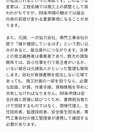
が追加されるといった場面です。このような
変更は、工程会議では施工上の調整として扱
われがちですが、88条申請の観点では届出
内容の前提が変わる重要事項になることがあ
ります。
また、元請、一次協力会社、専門工事会社の
間で「誰が確認しているはず」という思い込
みがあると、届出漏れにつながります。法律
上の提出義務者は事業者であり、数次の請負
関係では、自ら仕事を行う発注者がいるか、
いない場合は元請負人かといった整理も関係
します。自社が直接書類を提出しない立場で
あっても、施工計画の一部を担うなら、必要
な図面、計算、作業手順、資格情報を早めに
共有しなければなりません。88条申請は安
全計画と密接に結びつくため、書類担当者だ
けで完結するものではなく、現場代理人、主
任技術者、監理技術者、安全衛生担当者、専
門工事会社の施工管理者が連携して確認する
必要があります。