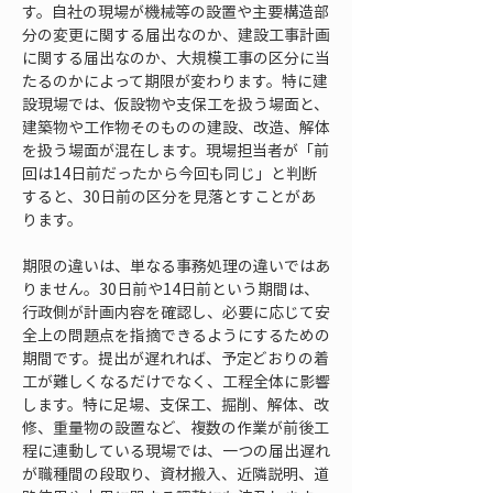
す。自社の現場が機械等の設置や主要構造部
分の変更に関する届出なのか、建設工事計画
に関する届出なのか、大規模工事の区分に当
たるのかによって期限が変わります。特に建
設現場では、仮設物や支保工を扱う場面と、
建築物や工作物そのものの建設、改造、解体
を扱う場面が混在します。現場担当者が「前
回は14日前だったから今回も同じ」と判断
すると、30日前の区分を見落とすことがあ
ります。
期限の違いは、単なる事務処理の違いではあ
りません。30日前や14日前という期間は、
行政側が計画内容を確認し、必要に応じて安
全上の問題点を指摘できるようにするための
期間です。提出が遅れれば、予定どおりの着
工が難しくなるだけでなく、工程全体に影響
します。特に足場、支保工、掘削、解体、改
修、重量物の設置など、複数の作業が前後工
程に連動している現場では、一つの届出遅れ
が職種間の段取り、資材搬入、近隣説明、道