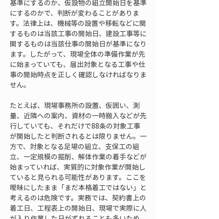
基準にするのか、仮設物の組立開始日を基準
にするのかで、判断が変わることがありま
す。法律上は、機械等の設置や移転などに関
するものは当該工事の開始日、建設工事等に
関するものは当該仕事の開始日が基準になり
ます。したがって、現場全体の準備作業が先
に始まっていても、届出対象となる工事や仕
事の開始時点を正しく確認しなければなりま
せん。
たとえば、現場事務所の設置、仮囲い、測
量、近隣への案内、資材の一時搬入などが先
行していても、それだけで88条の対象工事
が開始したと判断されるとは限りません。一
方で、対象となる足場の組立、支保工の組
立、一定規模の掘削、解体作業の着手などが
始まっていれば、実質的に対象作業が開始し
ていると見られる可能性があります。ここを
曖昧にしたまま「まだ本格着工ではない」と
考えるのは危険です。実務では、契約書上の
着工日、工程表上の開始日、現場で実際に人
が入り作業した日がずれることも多いため、