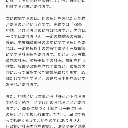
に該当する可能性を整理してから、速やかに
相談する必要があります。
次に確認するのは、何の届出を忘れた可能性
があるのかという点です。実務では「88条
申請」とひとまとめに呼ばれますが、内容は
一つではありません。一定の機械等の設置、
移転、主要構造部分の変更に関する届出もあ
れば、一定規模以上の建設工事や土石採取等
に関する計画届もあります。たとえば仮設構
造物の計画、型枠支保工の計画、掘削を伴う
作業、解体や改修を含む工事など、現場の内
容によって確認すべき書類が異なります。名
称だけで判断すると、必要な届出を見落とす
おそれがあります。
また、申請という言葉から「許可が下りるま
で待つ手続き」と受け止められることがあり
ますが、88条に基づく手続きは一般に計画
の届出として扱われます。ただし、届出であ
っても軽く考えてよいものではありません。
行政側が計画内容を確認し、法令や安全基準