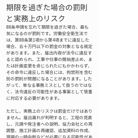
期限を過ぎた場合の罰則
と実務上のリスク
88条申請を忘れて期限を過ぎた場合、最も
気になるのが罰則です。労働安全衛生法で
は、第88条第1項から第4項までに違反した
場合、五十万円以下の罰金の対象となる規定
があります。また、届出内容が法令に違反す
ると認められ、工事や仕事の開始差止め、ま
たは計画変更を命じられたにもかかわらず、
その命令に違反した場合には、拘禁刑を含む
別の罰則が問題になることがあります。した
がって、単なる事務ミスとして扱うのではな
く、法令違反の可能性がある事案として慎重
に対応する必要があります。
ただし、実務上のリスクは罰金だけではあり
ません。届出漏れが判明すると、工程の見直
し、元請や発注者への説明、協力会社との再
調整、施工計画の再確認、追加資料の作成、
現場の一時中断などが必要になる可能性があ