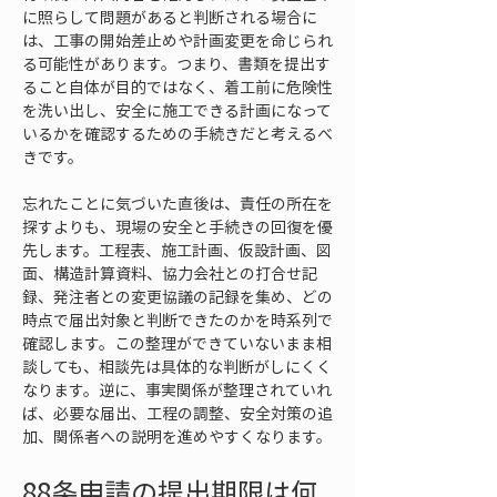
に照らして問題があると判断される場合に
は、工事の開始差止めや計画変更を命じられ
る可能性があります。つまり、書類を提出す
ること自体が目的ではなく、着工前に危険性
を洗い出し、安全に施工できる計画になって
いるかを確認するための手続きだと考えるべ
きです。
忘れたことに気づいた直後は、責任の所在を
探すよりも、現場の安全と手続きの回復を優
先します。工程表、施工計画、仮設計画、図
面、構造計算資料、協力会社との打合せ記
録、発注者との変更協議の記録を集め、どの
時点で届出対象と判断できたのかを時系列で
確認します。この整理ができていないまま相
談しても、相談先は具体的な判断がしにくく
なります。逆に、事実関係が整理されていれ
ば、必要な届出、工程の調整、安全対策の追
加、関係者への説明を進めやすくなります。
88条申請の提出期限は何