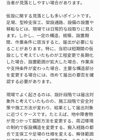
当者が見落としやすい場合があります。
仮設に関する見落としも多いポイントです。
足場、型枠支保工、架設通路、設備の設置や
移転などは、現場では日常的な段取りに見え
ます。しかし、一定の構造、規模、設置期
間、作業条件に該当すると、届出が必要にな
ることがあります。特に、当初は短期間の仮
設として考えていたものが工程変更で長期化
した場合、設置範囲が拡大した場合、作業床
や支持条件が変わった場合、主要な構造部分
を変更する場合には、改めて届出の要否を確
認する必要があります。
現場でよく起きるのは、設計段階では届出対
象外と考えていたものの、施工段階で安全対
策や施工方法が変わり、結果として届出対象
に近づくケースです。たとえば、地中障害物
が見つかって掘削方法を変更する、周辺環境
の制約で仮設構造を変更する、搬入経路の都
合で支保工や足場の仕様を変える、解体範囲