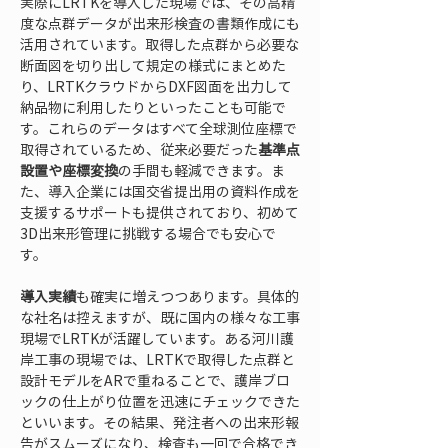
実際にLRTKを導入した現場では、その高精
度な点群データが出来形検査の書類作成にも
活用されています。取得した点群から必要な
断面図を切り出して規定の様式にまとめた
り、LRTKクラウドからDXF図面を出力して
納品物に利用したりといったことも可能で
す。これらのデータはすべて全球測位座標で
取得されているため、従来必要だった
基準点
設置や座標変換
の手間も軽減できます。ま
た、導入企業には国交省提出用の資料作成を
支援するサポートも提供されており、初めて
3D出来形管理に挑戦する場合でも安心で
す。
導入実績
も確実に増えつつあります。具体的
な社名は控えますが、既に国内の様々な工事
現場でLRTKが活躍しています。ある河川護
岸工事の現場では、LRTKで取得した点群と
設計モデルをARで重ねることで、護岸ブロ
ックの仕上がり位置を迅速にチェックできた
といいます。その結果、発注者への出来形報
告がスムーズになり、検査も一回で合格でき