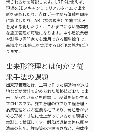
新されるかを解説します。LRTKを使えば、
現場を3Dスキャンしてリアルタイムで出来
形を確認したり、点群データから体積を即座
に算出したり、AR（拡張現実）で施工状況
を見える化したりと、これまでにない効率的
な施工管理が可能になります。中小建設業者
や測量の専門家でも活用できる簡単操作で、
高精度な3D施工を実現するLRTKの魅力に迫
ります。
出来形管理とは何か？従
来手法の課題
出来形管理
とは、工事で作った構造物や造成
地などが設計で定められた規格値どおりに出
来上がっているかを確認し、品質を保証する
プロセスです。施工管理の中でも工程管理・
品質管理と並ぶ重要な柱であり、発注者が求
める形状・寸法に仕上がっているかを現場で
実測して検証します。例えば道路の路床厚や
法面の勾配、埋設管の埋設深さなど、完成後