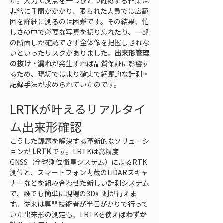
た。人力で測点を一つひとつ確認する作業は
非常に手間がかかり、限られた人員では広範
囲を詳細に測るのは困難です。その結果、忙
しさの中で必要な写真を撮り忘れたり、一部
の断面しか確認できず全体像を把握しきれな
いといったリスクがありました。
出来形管理
の抜け・漏れ
が発生すれば品質保証に影響す
るため、現場ではより確実で網羅的な計測・
記録手法が求められていたのです。
LRTKが叶えるリアルタイ
ム出来形確認
こうした課題を解決する革新的なソリューシ
ョンが 
LRTK
 です。LRTKは高精度
GNSS（全球測位衛星システム）によるRTK
測位と、スマートフォン内蔵のLiDARスキャ
ナーなどを組み合わせた新しい計測システム
で、誰でも簡単に現場の3D計測が行えま
す。従来は専門技術者が半日がかりで行って
いた出来形の測定も、LRTKを使えば
わずか