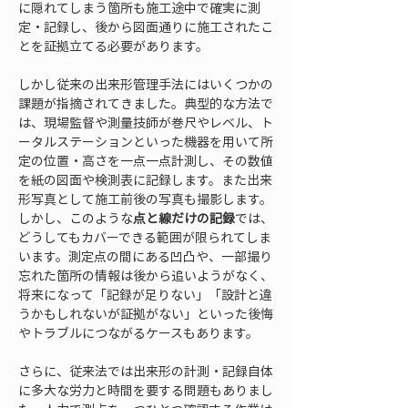
に隠れてしまう箇所も施工途中で確実に測
定・記録し、後から図面通りに施工されたこ
とを証拠立てる必要があります。
しかし従来の出来形管理手法にはいくつかの
課題が指摘されてきました。典型的な方法で
は、現場監督や測量技師が巻尺やレベル、ト
ータルステーションといった機器を用いて所
定の位置・高さを一点一点計測し、その数値
を紙の図面や検測表に記録します。また出来
形写真として施工前後の写真も撮影します。
しかし、このような
点と線だけの記録
では、
どうしてもカバーできる範囲が限られてしま
います。測定点の間にある凹凸や、一部撮り
忘れた箇所の情報は後から追いようがなく、
将来になって「記録が足りない」「設計と違
うかもしれないが証拠がない」といった後悔
やトラブルにつながるケースもあります。
さらに、従来法では出来形の計測・記録自体
に多大な労力と時間を要する問題もありまし