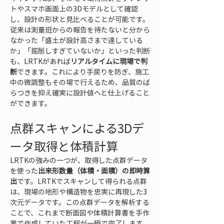
トやスマホ画面上の3Dモデルとして確認
し、設計の形状と見比べることが可能です。
従来は測量班からの報告を待たないと分から
なかった「盛土が設計高さまで達している
か」「掘削しすぎていないか」といった判断
も、LRTKがあれば
リアルタイムに現場で判
断
できます。これにより手戻りを防ぎ、施工
中の微調整もその場で行えるため、品質のば
らつきを抑え確実に設計値へと仕上げること
ができます。
点群スキャンによる3Dデ
ータ取得と体積計算
LRTKの強みの一つが、取得した点群データ
を使った
出来形数量（体積・面積）の即時算
出
です。LRTKでスキャンして得られる点群
は、現場の地形や構造物を忠実に再現した3
次元データです。この点群データを解析する
ことで、これまで断面図や体積計算書を手作
業で作成していた工程が一瞬で完了します。