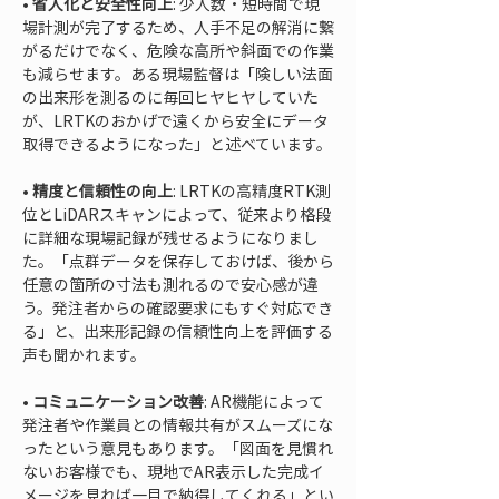
• 
省人化と安全性向上
: 少人数・短時間で現
場計測が完了するため、人手不足の解消に繋
がるだけでなく、危険な高所や斜面での作業
も減らせます。ある現場監督は「険しい法面
の出来形を測るのに毎回ヒヤヒヤしていた
が、LRTKのおかげで遠くから安全にデータ
• 
精度と信頼性の向上
: LRTKの高精度RTK測
位とLiDARスキャンによって、従来より格段
に詳細な現場記録が残せるようになりまし
た。「点群データを保存しておけば、後から
任意の箇所の寸法も測れるので安心感が違
う。発注者からの確認要求にもすぐ対応でき
る」と、出来形記録の信頼性向上を評価する
• 
コミュニケーション改善
: AR機能によって
発注者や作業員との情報共有がスムーズにな
ったという意見もあります。「図面を見慣れ
ないお客様でも、現地でAR表示した完成イ
メージを見れば一目で納得してくれる」とい