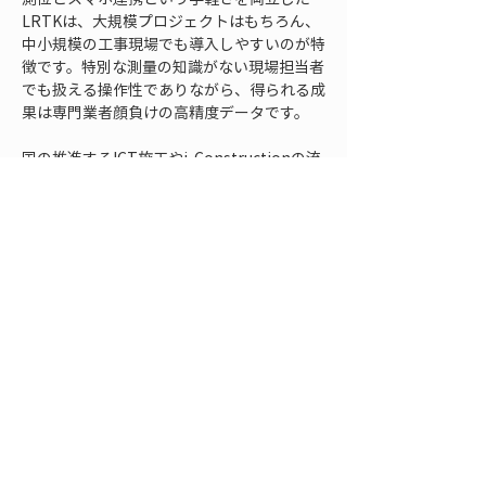
LRTKは、大規模プロジェクトはもちろん、
中小規模の工事現場でも導入しやすいのが特
徴です。特別な測量の知識がない現場担当者
でも扱える操作性でありながら、得られる成
果は専門業者顔負けの高精度データです。
国の推進するICT施工やi-Constructionの流
れに沿って、今後ますます3次元データを用
いた施工管理が標準になっていくでしょう。
その中で、LRTKのようなオールインワンの
計測ソリューションは、現場DX（デジタル
トランスフォーメーション）の切り札として
普及が進むと考えられます。
紙の図面とメジャー片手に奮闘していた現場
が、タブレット片手に3Dモデルを見ながら
施工チェックを行う未来がすぐそこまで来て
います。
出来形管理を革新するLRTK
は、ま
さに建設現場における働き方改革と品質管理
の両立を実現するキー技術と言えるでしょ
う。