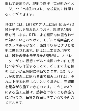
重ねて表示でき、現地で直接「完成形のイメ
ージ」や「出来形のズレ」を視覚的に確認す
ることができます。
具体的には、LRTKアプリ上に設計図面や3D
設計モデルを読み込んでおき、現場でAR表
示を行います。RTKによる精密な位置合わせ
が効いているおかげで、モデルと現実空間と
のズレや歪みがなく、設計形状がピタリと現
地に投影されます。例えば土工事の現場で
は、
設計の盛土モデルをAR表示
し、オペレ
ーターがその仮想モデルと実際の土の山を見
比べながら作業することで、どこまで土を積
めばよいか直感的に判断できます。設計モデ
ルが現実の土に隠れるまで積み上げれば、そ
れ以上盛る必要はないという具合に、
完成形
を見ながら施工
できるのです。こうしたAR
による施工支援は、熟練者でなくとも直感的
に理解でき、品質を確保しやすい点で革新的
と言えます。