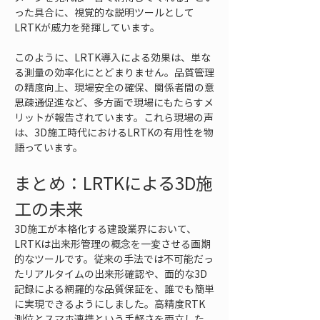
った具合に、視覚的な説明ツールとして
LRTKが威力を発揮しています。
このように、LRTK導入による効果は、単な
る測量の効率化にとどまりません。品質管理
の精度向上、現場安全の確保、関係者間の意
思疎通促進など、多方面で現場にもたらすメ
リットが報告されています。これら現場の声
は、3D施工時代におけるLRTKの有用性を物
語っています。
まとめ：LRTKによる3D施
工の未来
3D施工が本格化する建設業界において、
LRTKは出来形管理の概念を一変させる画期
的なツールです。従来の手法では不可能だっ
たリアルタイムの出来形確認や、面的な3D
記録による網羅的な品質保証を、誰でも簡単
に実現できるようにしました。高精度RTK
測位とスマホ連携という手軽さを両立した