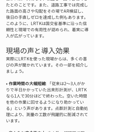
たとのことです。また、道路工事では完成し
た路面の高さや勾配をその場でAR検証し、
後日の手直しゼロを達成した例もあります。
このように、LRTKは国交省基準に沿った信
頼性と現場での有用性が認められ、着実に導
入が広がっています。
現場の声と導入効果
実際にLRTKを使った現場からは、多くの喜
びの声が聞かれています。その一部を紹介し
ましょう。
• 
作業時間の大幅短縮
: 「従来は2～3人がか
りで半日かかっていた出来形計測が、LRTK
なら1人で30分ほどで終わった。空いた時間
を他の作業に回せるようになり助かってい
る」という声があります。点群計測と自動処
理により、測量の工数が飛躍的に削減されて