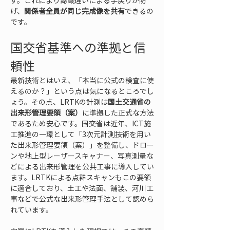
す。これにより認識違いによる手戻りが防
げ、
関係者全員が同じ完成像を共有
できるの
です。
国交省基準への準拠と信
頼性
最新技術とはいえ、「本当に公式の検査に使
えるのか？」という点は気になるところでし
ょう。その点、LRTKの計測は
国土交通省の
出来形管理要領（案）
に準拠した正式な方法
であるため安心です。国交省は近年、ICT施
工推進の一環として「3次元計測技術を用い
た出来形管理要領（案）」を整備し、ドロー
ンや地上型レーザースキャナー、写真測量な
どによる出来形管理を公共工事に導入してい
ます。LRTKによる点群スキャンもこの要領
に適合しており、土工や法面、舗装、河川工
事などで公式な出来形管理手法として認めら
れています。