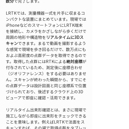
数分
で完了します。
LRTKでは、測量機器一式を片手に収まるコ
ンパクトな装置にまとめています。現場では
iPhoneなどのスマートフォンにLRTK端末
を接続し、カメラをかざしながら歩くだけで
周囲の地形や構造物を
リアルタイムに3Dス
キャン
できます。まるで動画を撮影するよう
な感覚で現場を歩き回るだけで、数万点にも
およぶ高密度の点群データを取得できるので
す。取得した点群にはRTKによる
絶対座標
が
付与されているため、測定後に座標合わせ
（ジオリファレンス）をする必要はありませ
ん。スキャンが終わった瞬間から、すでにそ
の点群データは設計図面と同じ座標系で位置
づけられており、後述するクラウド上の3D
ビューアで即座に確認・活用できます。
リアルタイム出来形確認とは、まさに現場で
施工しながら即座に出来形をチェックできる
ことを意味します。例えばLRTKで法面をス
キャンすれば、その場で取得点群をタブレッ