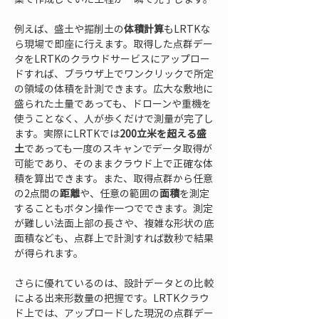
例えば、盛土や掘削土の
体積計算
もLRTKな
ら現場で即座に行えます。取得した点群デー
タをLRTKのクラウドサービスにアップロー
ドすれば、ブラウザ上でワンクリックで所定
の領域の体積を計測できます。広大な敷地に
盛られた土量であっても、ドローンや重機を
使うことなく、人が歩くだけで測量が完了し
ます。実際にLRTKでは
200立米を超える盛
土
であっても一度のスキャンでデータ取得が
可能であり、そのままクラウド上で正確な体
積を算出できます。また、取得点群から任意
の2点間の
距離
や、任意の範囲の
面積
を測定
することもボタン操作一つでできます。測定
が難しい法面上部の長さや、複雑な形状の底
面積なども、点群上で計測すれば数秒で結果
が得られます。
さらに優れているのは、設計データとの比較
による出来形数量の把握です。LRTKクラウ
ド上では、アップロードした現況の点群デー