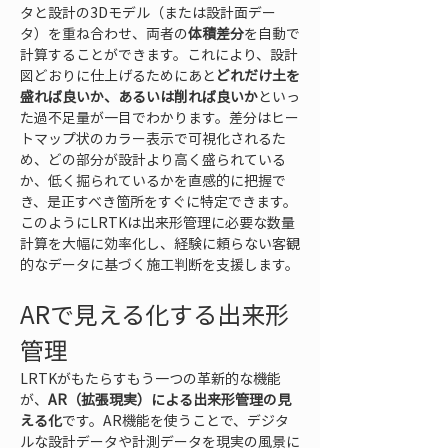
タと設計の3Dモデル（または設計面デー
タ）を重ね合わせ、両者の
体積差分
を自動で
計算することができます。これにより、設計
図どおりに仕上げるためにあと
どれだけ土を
盛れば良いか、あるいは削れば良いか
といっ
た過不足量が一目でわかります。差分はヒー
トマップ状のカラー表示で可視化されるた
め、どの部分が設計より高く盛られている
か、低く掘られているかを直感的に把握で
き、是正すべき箇所をすぐに特定できます。
このようにLRTKは出来形管理に必要な数量
計算を大幅に効率化し、経験に頼らない客観
的なデータに基づく施工判断を支援します。
ARで見える化する出来形
管理
LRTKがもたらすもう一つの革新的な機能
が、
AR（拡張現実）による出来形管理の見
える化
です。AR機能を使うことで、デジタ
ルな設計データや計測データを現実の風景に