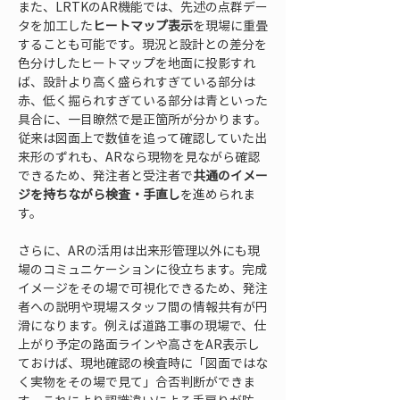
また、LRTKのAR機能では、先述の点群デー
タを加工した
ヒートマップ表示
を現場に重畳
することも可能です。現況と設計との差分を
色分けしたヒートマップを地面に投影すれ
ば、設計より高く盛られすぎている部分は
赤、低く掘られすぎている部分は青といった
具合に、一目瞭然で是正箇所が分かります。
従来は図面上で数値を追って確認していた出
来形のずれも、ARなら現物を見ながら確認
できるため、発注者と受注者で
共通のイメー
ジを持ちながら検査・手直し
を進められま
す。
さらに、ARの活用は出来形管理以外にも現
場のコミュニケーションに役立ちます。完成
イメージをその場で可視化できるため、発注
者への説明や現場スタッフ間の情報共有が円
滑になります。例えば道路工事の現場で、仕
上がり予定の路面ラインや高さをAR表示し
ておけば、現地確認の検査時に「図面ではな
く実物をその場で見て」合否判断ができま