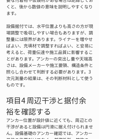
要な付着物や仮設材がある場合は記録してお
くと、後から数値の意味を説明しやすくなり
ます。
設備据付では、水平位置よりも高さの方が現
場調整で吸収しやすい場合もありますが、調
整量には限界があります。ライナーを増やせ
ばよい、充填材で調整すればよい、と安易に
考えると、荷重伝達や施工品質に影響するこ
とがあります。アンカーの突出し量や天端高
さは、設備メーカーや施工要領、構造条件と
照らし合わせて判断する必要があります。3
次元測量の結果は、その判断材料として使う
ものです。
項目4 周辺干渉と据付余
裕を確認する
アンカー位置が設計値に近くても、周辺との
干渉があると設備は円滑に据え付けられませ
ん。設備基礎のアンカー確認では、アンカー