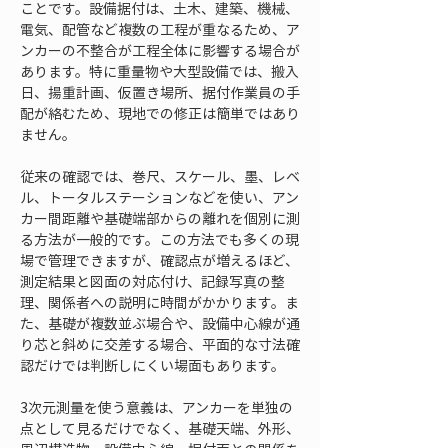
ことです。設備据付は、土木、建築、機械、
電気、配管など複数の工程が重なるため、ア
ンカーの不整合が工程全体に影響する場合が
あります。特に重量物や大型設備では、搬入
日、揚重計画、仮置き場所、据付作業員の手
配が絡むため、現地での修正は簡単ではあり
ません。
従来の確認では、巻尺、スケール、墨、レベ
ル、トータルステーションなどを使い、アン
カー間距離や基礎端部からの離れを個別に測
る方法が一般的です。この方法でも多くの現
場で管理できますが、確認点が増えるほど、
測定結果と図面の対応付け、記録写真の整
理、関係者への説明に時間がかかります。ま
た、基礎が複数並ぶ場合や、設備中心線が通
り芯と斜めに交差する場合、平面的な寸法確
認だけでは判断しにくい場面もあります。
3次元測量を使う意義は、アンカーを単独の
点として見るだけでなく、基礎天端、外形、