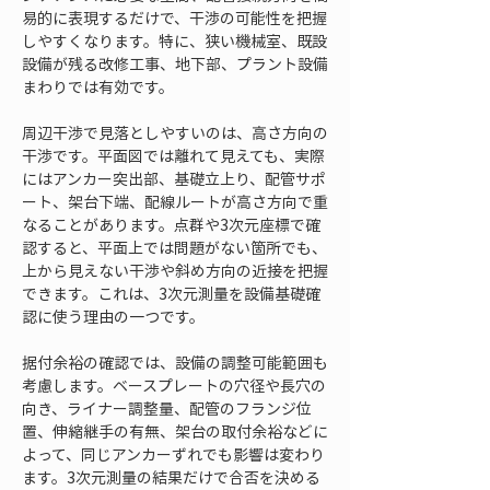
易的に表現するだけで、干渉の可能性を把握
しやすくなります。特に、狭い機械室、既設
設備が残る改修工事、地下部、プラント設備
まわりでは有効です。
周辺干渉で見落としやすいのは、高さ方向の
干渉です。平面図では離れて見えても、実際
にはアンカー突出部、基礎立上り、配管サポ
ート、架台下端、配線ルートが高さ方向で重
なることがあります。点群や3次元座標で確
認すると、平面上では問題がない箇所でも、
上から見えない干渉や斜め方向の近接を把握
できます。これは、3次元測量を設備基礎確
認に使う理由の一つです。
据付余裕の確認では、設備の調整可能範囲も
考慮します。ベースプレートの穴径や長穴の
向き、ライナー調整量、配管のフランジ位
置、伸縮継手の有無、架台の取付余裕などに
よって、同じアンカーずれでも影響は変わり
ます。3次元測量の結果だけで合否を決める