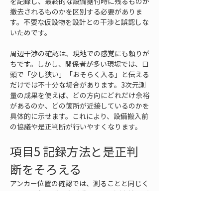
を記録し、最終的な設備据付時に残るものか
撤去されるものかを区別する必要がありま
す。不要な仮設物を設計との干渉と誤認しな
いためです。
周辺干渉の確認は、現地での感覚にも頼りが
ちです。しかし、関係者が多い現場では、口
頭で「少し狭い」「おそらく入る」と伝える
だけでは不十分な場合があります。3次元測
量の成果を使えば、どの方向にどれだけ余裕
があるのか、どの箇所が近接しているのかを
具体的に示せます。これにより、設備搬入前
の協議や是正判断が行いやすくなります。
項目5 記録方法と是正判
断をそろえる
アンカー位置の確認では、測ることと同じく
らい、記録の残し方が重要です。測定結果が
正確でも、どのアンカーの、どの位置を、ど
の基準で測ったのかが分からなければ、後か