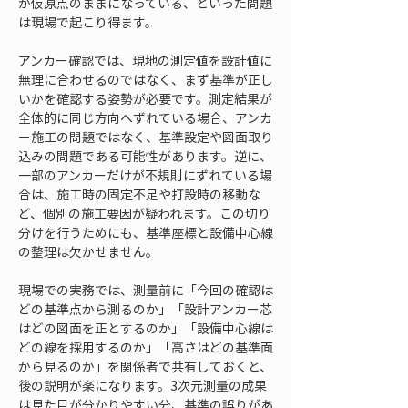
が仮原点のままになっている、といった問題
は現場で起こり得ます。
アンカー確認では、現地の測定値を設計値に
無理に合わせるのではなく、まず基準が正し
いかを確認する姿勢が必要です。測定結果が
全体的に同じ方向へずれている場合、アンカ
ー施工の問題ではなく、基準設定や図面取り
込みの問題である可能性があります。逆に、
一部のアンカーだけが不規則にずれている場
合は、施工時の固定不足や打設時の移動な
ど、個別の施工要因が疑われます。この切り
分けを行うためにも、基準座標と設備中心線
の整理は欠かせません。
現場での実務では、測量前に「今回の確認は
どの基準点から測るのか」「設計アンカー芯
はどの図面を正とするのか」「設備中心線は
どの線を採用するのか」「高さはどの基準面
から見るのか」を関係者で共有しておくと、
後の説明が楽になります。3次元測量の成果
は見た目が分かりやすい分、基準の誤りがあ