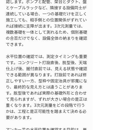
認します。ポンプと配管、架台とダクト、盤
とケーブルラックなど、隣接する設備同士が
連続している場合、一つの基礎だけを正しく
施工しても、相手側との位置関係がずれてい
れば接続に支障が出ます。3次元測量では、
複数基礎を一体として測れるため、個別基礎
の合否だけでなく、設備全体の納まりを確認
できます。
水平位置の確認では、測定タイミングも重要
です。コンクリート打設直後、脱型後、天端
仕上げ後、据付直前では、見える状態や確認
できる範囲が異なります。打設前であれば修
正しやすい一方、型枠や固定治具が邪魔にな
り、最終的な見え方とは違うことがありま
す。脱型後であれば実際の基礎外形と合わせ
て見られますが、ずれが大きい場合の是正は
重くなります。3次元測量をどの段階で行う
かは、工程と是正可能性を踏まえて決める必
要があります。
アンカー芯の水平位置を確認する目的は、単