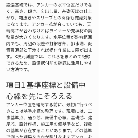
設備基礎では、アンカーの水平位置だけでな
く、高さ、傾き、突出し量、基礎天端の仕上
がり、箱抜きやスリーブとの関係も確認対象
になります。アンカー芯が合っていても、天
端高さが合わなければライナーや充填材の調
整量が大きくなります。水平位置が許容範囲
内でも、周辺の段差や打継ぎ部、排水溝、配
管貫通部と干渉すれば据付作業に支障が出ま
す。3次元測量では、これらをまとめて記録
できるため、設備据付前の確認に活用しやす
い方法です。
項目1 基準座標と設備中
心線を先にそろえる
アンカー位置を確認する前に、最初に行うべ
きことは基準座標の整理です。現場には、工
事基準点、通り芯、設備中心線、基礎芯、建
屋芯、設計座標、施工用の仮基準など、複数
の基準が存在することがあります。どの基準
で測った結果なのかが曖昧なままアンカーを