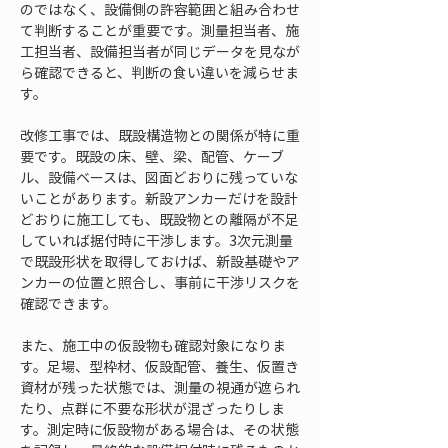
のではなく、設備側の許容範囲と組み合わせ
て判断することが重要です。測量担当者、施
工担当者、設備担当者が同じデータを見なが
ら確認できると、判断の食い違いを減らせま
す。
改修工事では、既設構造物との関係が特に重
要です。既設の床、壁、梁、配管、ケーブ
ル、設備ベースは、図面どおりに残っていな
いことがあります。新設アンカーだけを設計
どおりに施工しても、既設物との離隔が不足
していれば据付時に干渉します。3次元測量
で既設形状を取得しておけば、新設基礎やア
ンカーの位置と照合し、事前に干渉リスクを
確認できます。
また、施工中の仮設物も確認対象になりま
す。足場、型枠材、仮設配管、養生、仮置き
資材が残った状態では、測量の視通が遮られ
たり、点群に不要な形状が混ざったりしま
す。測定時に仮設物がある場合は、その状態