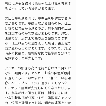
際には必要な締付け余長や仕上げ厚を考慮す
ると不足している場合があります。
突出し量を測る際は、基準面を明確にする必
要があります。基礎天端から測るのか、仕上
げ後の据付面から測るのか、無収縮材の上面
を想定するのかで数値が変わります。3次元
測量では、点群上で高さ差を確認できます
が、仕上げ前の状態を測った場合、後工程で
面が変わることがあります。そのため、測定
時点の状態と、最終的な据付基準面を分けて
記録することが大切です。
アンカーの傾きも高さ確認と合わせて見てお
きたい項目です。アンカー上端の位置が設計
に近くても、下部がずれていて傾いている場
合、ベースプレート穴に通りにくくなった
り、ナット座面が安定しにくくなったりしま
す。点群だけで傾きを正確に判断するには十
分な形状取得が必要ですが、複数高さでアン
カー位置を確認できれば、傾きの兆候をつか