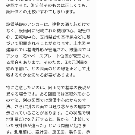
確認すると、測定値そのものは正しくても、
設計値との比較がずれてしまいます。
設備基礎のアンカーは、建物の通り芯だけで
なく、設備図に記載された機械中心、配管中
心、回転軸中心、支持架台の基準線などに基
づいて配置されることがあります。土木図や
建築図では基礎外形が管理され、設備図では
アンカー芯やベースプレート位置が管理され
る場合もあります。そのため、3次元測量を
始める前に、どの図面のどの線を正として比
較するのかを決める必要があります。
特に注意したいのは、図面間で基準の表現が
異なる場合です。ある図面では基礎外形から
の寸法、別の図面では設備中心線からの寸
法、さらに別の図面では通り芯からの座標で
示されていることがあります。この状態で現
地測量だけを先行すると、後から「比較して
いた設計値が違った」という問題が起きま
す。測定前に、設計図、施工図、製作図、承