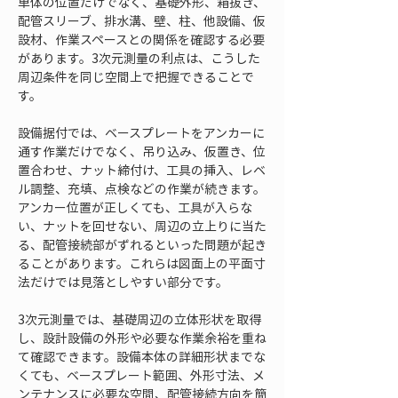
単体の位置だけでなく、基礎外形、箱抜き、
配管スリーブ、排水溝、壁、柱、他設備、仮
設材、作業スペースとの関係を確認する必要
があります。3次元測量の利点は、こうした
周辺条件を同じ空間上で把握できることで
す。
設備据付では、ベースプレートをアンカーに
通す作業だけでなく、吊り込み、仮置き、位
置合わせ、ナット締付け、工具の挿入、レベ
ル調整、充填、点検などの作業が続きます。
アンカー位置が正しくても、工具が入らな
い、ナットを回せない、周辺の立上りに当た
る、配管接続部がずれるといった問題が起き
ることがあります。これらは図面上の平面寸
法だけでは見落としやすい部分です。
3次元測量では、基礎周辺の立体形状を取得
し、設計設備の外形や必要な作業余裕を重ね
て確認できます。設備本体の詳細形状までな
くても、ベースプレート範囲、外形寸法、メ
ンテナンスに必要な空間、配管接続方向を簡