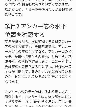
ると誤った判断も共有されやすくなります。
だからこそ、測る前の基準合わせが最初の確
認項目です。
項目2 アンカー芯の水平
位置を確認する
基準が整ったら、次に確認するのはアンカー
芯の水平位置です。設備基礎では、アンカー
一本ごとの座標だけでなく、アンカー間のピ
ッチ、設備中心線からの離れ、対角寸法、基
礎外形との関係を確認します。単に一本ずつ
設計座標との差を見るだけでは、設備ベース
全体が回転しているのか、片側に寄っている
のか、個別に乱れているのかが分かりにくく
なります。
アンカー芯の取得方法は、測定結果に大きく
影響します。アンカー上端のねじ部を点とし
て拾う場合、ねじ山の凹凸や反射、汚れ、養
生材の残りによって中心が安定しないことが