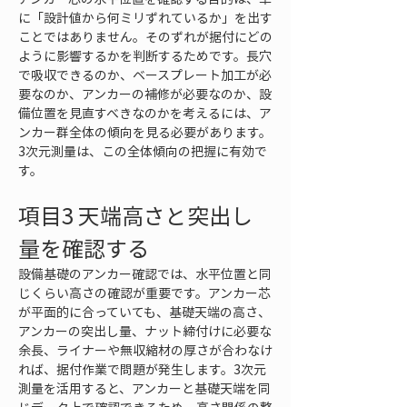
に「設計値から何ミリずれているか」を出す
ことではありません。そのずれが据付にどの
ように影響するかを判断するためです。長穴
で吸収できるのか、ベースプレート加工が必
要なのか、アンカーの補修が必要なのか、設
備位置を見直すべきなのかを考えるには、ア
ンカー群全体の傾向を見る必要があります。
3次元測量は、この全体傾向の把握に有効で
す。
項目3 天端高さと突出し
量を確認する
設備基礎のアンカー確認では、水平位置と同
じくらい高さの確認が重要です。アンカー芯
が平面的に合っていても、基礎天端の高さ、
アンカーの突出し量、ナット締付けに必要な
余長、ライナーや無収縮材の厚さが合わなけ
れば、据付作業で問題が発生します。3次元
測量を活用すると、アンカーと基礎天端を同