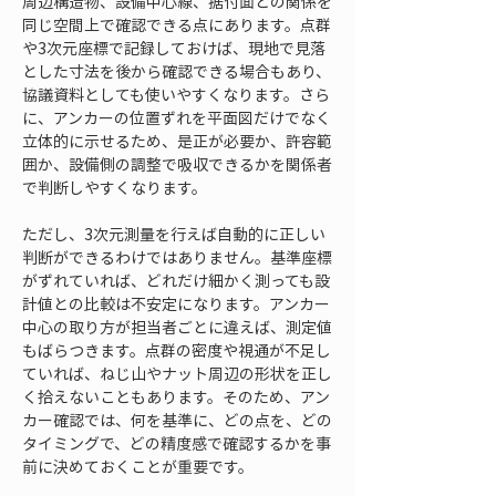
周辺構造物、設備中心線、据付面との関係を
同じ空間上で確認できる点にあります。点群
や3次元座標で記録しておけば、現地で見落
とした寸法を後から確認できる場合もあり、
協議資料としても使いやすくなります。さら
に、アンカーの位置ずれを平面図だけでなく
立体的に示せるため、是正が必要か、許容範
囲か、設備側の調整で吸収できるかを関係者
で判断しやすくなります。
ただし、3次元測量を行えば自動的に正しい
判断ができるわけではありません。基準座標
がずれていれば、どれだけ細かく測っても設
計値との比較は不安定になります。アンカー
中心の取り方が担当者ごとに違えば、測定値
もばらつきます。点群の密度や視通が不足し
ていれば、ねじ山やナット周辺の形状を正し
く拾えないこともあります。そのため、アン
カー確認では、何を基準に、どの点を、どの
タイミングで、どの精度感で確認するかを事
前に決めておくことが重要です。