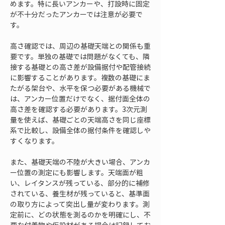
めます。特に長いアンカーや、打設時に固定
が不十分だったアンカーでは注意が必要で
す。
高さ確認では、周辺の基礎天端との関係も重
要です。単独の基礎では問題がなくても、隣
接する基礎との高さ差が設備据付や配管接続
に影響することがあります。複数の基礎にま
たがる架台や、水平を保つ必要がある機械で
は、アンカー位置だけでなく、据付面全体の
高さ差を確認する必要があります。3次元測
量を使えば、基礎ごとの天端高さを同じ座標
系で比較し、設備全体の据付条件を確認しや
すくなります。
また、基礎天端の不陸が大きい場合、アンカ
ー位置の測定にも影響します。天端面が粗
い、レイタンスが残っている、部分的に補修
されている、養生材が残っていると、基準面
の取り方によって突出し量が変わります。測
定前に、どの状態を測るのかを明確にし、不