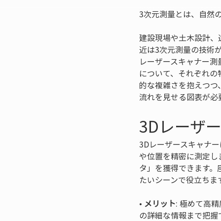
3次元測量とは、自然
建設現場や土木設計、
近は3次元測量の技術
レーザースキャナー測量
について、それぞれの
的な複雑さを抱えつつ
流れを見せる図表が必要
3Dレーザ
3Dレーザースキャナ
や位置を精密に測定し
タ」を獲得できます。
たいシーンで役立ちます。
• 
メリット
: 極めて高
の詳細な情報まで把握