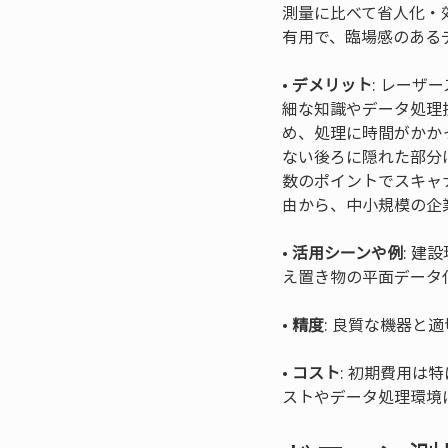
測量に比べて省人化・
• 
デメリット
: レー
細な知識やデータ処理
め、処理に時間がかか
ない後ろに隠れた部分
数のポイントでスキャ
• 
活用シーンや例
: 建
• 
精度
• 
コスト
: 初期費用は
ストやデータ処理環境