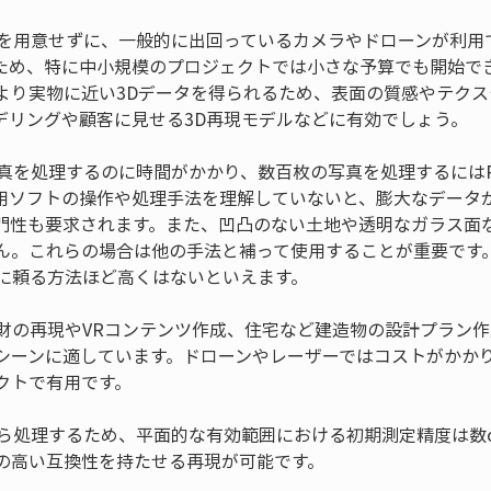
設備を用意せずに、一般的に出回っているカメラやドローンが利
ため、特に中小規模のプロジェクトでは小さな予算でも開始で
より実物に近い3Dデータを得られるため、表面の質感やテク
写真を処理するのに時間がかかり、数百枚の写真を処理するには
用ソフトの操作や処理手法を理解していないと、膨大なデータ
門性も要求されます。また、凹凸のない土地や透明なガラス面
ん。これらの場合は他の手法と補って使用することが重要です
文化財の再現やVRコンテンツ作成、住宅など建造物の設計プラン
シーンに適しています。ドローンやレーザーではコストがかか
から処理するため、平面的な有効範囲における初期測定精度は数