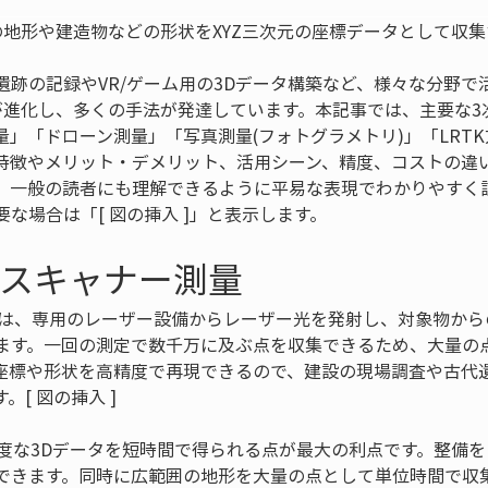
の地形や建造物などの形状をXYZ三次元の座標データとして収
遺跡の記録やVR/ゲーム用の3Dデータ構築など、様々な分野で
が進化し、多くの手法が発達しています。本記事では、主要な3
」「ドローン測量」「写真測量(フォトグラメトリ)」「LRT
特徴やメリット・デメリット、活用シーン、精度、コストの違
、一般の読者にも理解できるように平易な表現でわかりやすく
な場合は「[ 図の挿入 ]」と表示します。
ースキャナー測量
ーは、専用のレーザー設備からレーザー光を発射し、対象物から
ます。一回の測定で数千万に及ぶ点を収集できるため、大量の
座標や形状を高精度で再現できるので、建設の現場調査や古代
[ 図の挿入 ]
精度な3Dデータを短時間で得られる点が最大の利点です。整備
できます。同時に広範囲の地形を大量の点として単位時間で収