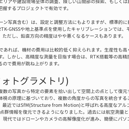
土木エリアや建設現場全体の調査、険しい山間部の探索、もしく
ローン写真含む）は、設定と調整方法にもよりますが、標準的に
TK-GNSSや地上基準点を使用したキャリブレーションでは、平
だけであれば、機材の費用は比較的低く抑えられます。生産性も
す。しかし、高精度な測量を目指す場合は、RTK搭載等の高精
るので費用が跳ね上がります。
フォトグラメトリ)
複数の写真から特定の要素を拾い出して空間上の点として復元
体視の原理に基づいており、複数の角度からの写真を統合する
ではSfM(Structure from Motion)と呼ばれる高度
な点群情報を復元できるようになりました。過去には航空測量
、現代ではドローンやカメラの高解像度化が進み、簡便にパソ