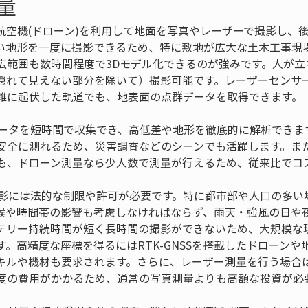
量
航空機(ドローン)を利用して地面を写真やレーザーで撮影し、
い地形を一度に撮影できるため、特に敷地が広大な土木工事現
広範囲も数時間程度で3Dモデル化できるのが強みです。人が立
隠れて見えない部分を除いて）撮影可能です。レーザーセンサ
雑に起伏した軌道でも、地表面の点群データを取得できます。
のデータを短時間で収集でき、高低差や地形を徹底的に解析できま
安全に測れるため、災害調査などのシーンでも活躍します。ま
や撮影には法的な制限や許可が必要です。特に都市部や人口の多
候や時間帯の影響も考慮しなければならず、雨天・強風の日や
テリー持続時間が短く長時間の撮影ができないため、大規模な
。高精度な座標を得るにはRTK-GNSSを搭載したドローン
キルや機材も要求されます。さらに、レーザー測量を行う場合