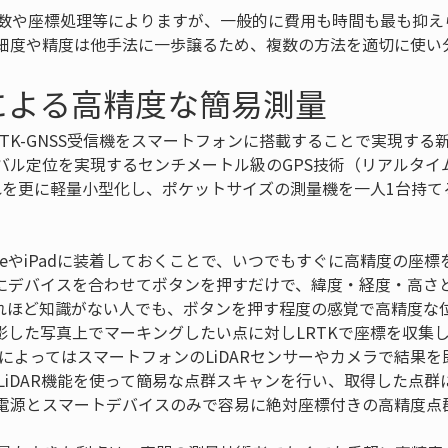
写真数や座標処理等によりますが、一般的に費用も時間も最も抑
細度や精度は他手法に一歩譲るため、複数の方法を適切に使い
式による高精度な簡易測量
RTK-GNSS受信機をスマートフォンに搭載することで実現する新技
バル定位を実現するセンチメートル級のGPS技術（リアルタイ
れを更に軽量小型化し、ポケットサイズの測量機を一人1台持てる
honeやiPadに装着しておくことで、いつでもすぐに高精度の座
にデバイスを合わせてボタンを押すだけで、緯度・経度・高さ
れほど知識がない人でも、ボタンを押す程度の感覚で高精度な
影した写真上でマーキングしたい点に対しLRTKで座標を収集
によってはスマートフォンのLiDARセンサーやカメラで結果
eのLiDAR機能を使って簡易な点群スキャンを行い、取得した点群
電源とスマートデバイスのみで容易に絶対座標付きの高精度点