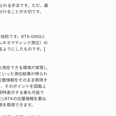
えられる手法です。ただ、最
分けることが大切です。
術です。RTK-GNSSと
ムキネマティック測位）の
ようにしたものです。[ 
標を測定できる環境が実現し
といった測位結果が得られ
位置情報をそのまま取得す
し、そのポイントを図面上
を即時表示する事も可能で
にLRTKの位置情報を重ね
群を取得できます。