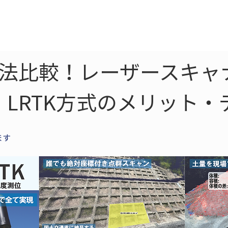
ne
LiDAR
ドローン
360
ソーラー
手法比較！レーザースキャ
LRTK方式のメリット・
ます