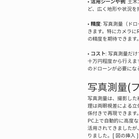
• 
活用シーンや例
: 
• 
精度
: 写真測量（ド
きます。特にカメラにR
• 
コスト
: 写真測量
十万円程度から行えま
のドローンが必要にな
写真測量(
写真測量は、撮影した
理は両眼視差による立
係付きで再現できます。最近
PC上で自動的に高度
活用されてきましたが
りました。[ 図の挿入 ]