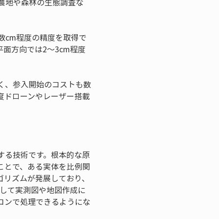
は農地や森林の生態調査な
数cm程度の精度を取得で
面方向では2～3cm程度
高く、参入開始のコストも数
度ドローンやレーザー搭載
する技術です。根本的な原
ことで、ある実体を比例関
なアルゴリズムが発展しており、
として実測図や地図作成に
コンで処理できるようにな